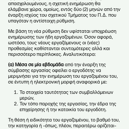
απασχολουμένους, η σχετική ενημέρωση θα
ελάμβανε χώρα, ομοίως, εντός δύο (2) μηνών από την
έναρξη ισχύος του σχετικού Τμήματος του Π.Δ. που
υπαγόταν η αντίστοιχη ρύθμιση.
Με βάση τη νέα ρύθμιση δεν υφίσταται υποχρέωση
ενημέρωσης των ήδη εργαζομένων. Όσον αφορά,
ωστόσο, τους νέους εργαζόμενους οι (νέες)
προθεσμίες καθίστανται συντομότερες αλλά και
περισσότερο περίπλοκες. Αναλυτικότερα:
(α)
Μέσα σε μία εβδομάδα
από την έναρξη της
σύμβασης εργασίας οφείλει ο εργοδότης να
μεριμνήσει για την ενημέρωση του εργαζομένου του,
σε έντυπη ή ηλεκτρονική μορφή αναφορικά με:
Τα στοιχεία ταυτότητας των συμβαλλόμενων
μερών,
Τον τόπο παροχής της εργασίας, την έδρα της
επιχείρησης ή την κατοικία του εργοδότη.
Τη θέση ή ειδικότητα του εργαζομένου, το βαθμό του,
την κατηγορία ή -όπως, πλέον, περαιτέρω ορίζεται-