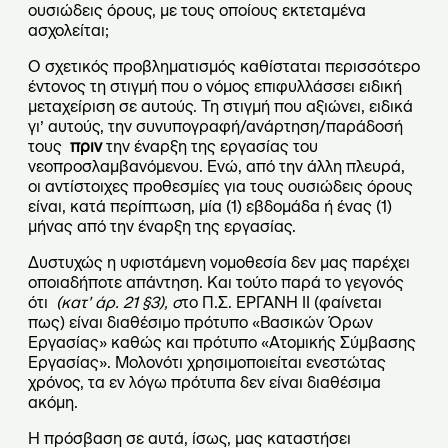
ουσιώδεις όρους, με τους οποίους εκτεταμένα
ασχολείται;
Ο σχετικός προβληματισμός καθίσταται περισσότερο
έντονος τη στιγμή που ο νόμος επιφυλλάσσει ειδική
μεταχείριση σε αυτούς. Τη στιγμή που αξιώνει, ειδικά
γι’ αυτούς, την συνυπογραφή/ανάρτηση/παράδοσή
τους
πριν
την έναρξη της εργασίας του
νεοπροσλαμβανόμενου. Ενώ, από την άλλη πλευρά,
οι αντίστοιχες προθεσμίες για τους ουσιώδεις όρους
είναι, κατά περίπτωση, μία (1) εβδομάδα ή ένας (1)
μήνας από την έναρξη της εργασίας.
Δυστυχώς η υφιστάμενη νομοθεσία δεν μας παρέχει
οποιαδήποτε απάντηση. Και τούτο παρά το γεγονός
ότι
(κατ’ άρ. 21 §3), σ
το Π.Σ. ΕΡΓΑΝΗ II (φαίνεται
πως) είναι διαθέσιμο πρότυπο «Βασικών Όρων
Εργασίας» καθώς και πρότυπο «Ατομικής Σύμβασης
Εργασίας». Μολονότι χρησιμοποιείται ενεστώτας
χρόνος, τα εν λόγω πρότυπα δεν είναι διαθέσιμα
ακόμη.
Η πρόσβαση σε αυτά, ίσως, μας καταστήσει