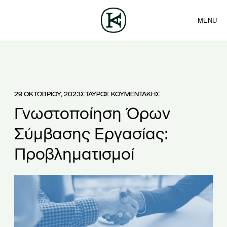
MENU
ΕΤΑΙΡΕΙΑ
ΕΠΙΚΟΙΝΩΝΙΑ
Sea
ΟΜΑΔΑ
EN
ΥΠΗΡΕΣΙΕΣ
ΑΡΘΡΑ
ΕΛ
ΝΕΑ
29 ΟΚΤΩΒΡΙΟΥ, 2023
ΣΤΑΥΡΟΣ ΚΟΥΜΕΝΤΑΚΗΣ
Γνωστοποίηση Όρων
Σύμβασης Εργασίας:
Προβληματισμοί