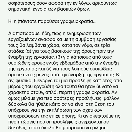
σοφότερους όσον αφορά την εν λόγω, αρκούντως
σημαντική, έννοια των βασικών όρων.
Κι η (πάντοτε παρούσα) γραφειοκρατία…
Διαπιστώσαμε, ήδη, πως η ενημέρωση των
εργαζομένων αναφορικά με τη σύμβαση εργασίας
τους θα λαμβάνει χώρα, κατά τον νόμο, σε τρία
στάδια: (α) για τους βασικούς της όρους πριν την
έναρξη της εργασίας, (β) για κάποιους από τους
ουσιώδεις όρους εντός εβδομάδας από την έναρξη
της εργασίας και (γ) για τους λοιπούς ουσιώδεις
όρους εντός μηνός από την έναρξή της εργασίας. Κι
αν, φυσικά, διενεργείται μία πρόσληψη κατ’ έτος από
μέρους του εργοδότη όλα τούτα θα ήταν δυνατό να
χαρακτηριστούν, απλά, περιττή γραφειοκρατία. Αν
όμως μιλάμε για περισσότερες προσλήψεις, μάλλον
δύσκολα θα ήθελε κάποιος να είναι στη θέση του
υπόχρεου για την εκπλήρωση των σχετικών
υποχρεώσεων της επιχείρησης. Κι αν σκεφτούμε τις
περιπτώσεις που οι προσλήψεις ανέρχονται σε
δεκάδες, τότε εύκολα θα μπορούσε να μιλήσει