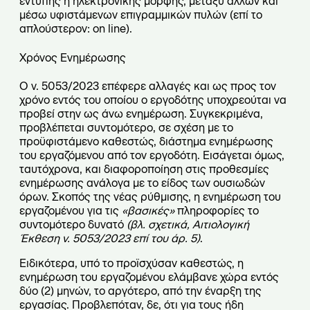
έντυπης ή ηλεκτρονικής μορφής, μεταξύ άλλων και
μέσω υφιστάμενων επιγραμμικών πυλών (επί το
απλούστερον: on line).
Χρόνος Ενημέρωσης
Ο ν. 5053/2023 επέφερε αλλαγές και ως προς τον
χρόνο εντός του οποίου ο εργοδότης υποχρεούται να
προβεί στην ως άνω ενημέρωση. Συγκεκριμένα,
προβλέπεται συντομότερο, σε σχέση με το
προϋφιστάμενο καθεστώς, διάστημα ενημέρωσης
του εργαζόμενου από τον εργοδότη. Εισάγεται όμως,
ταυτόχρονα, και διαφοροποίηση στις προθεσμίες
ενημέρωσης ανάλογα με το είδος των ουσιωδών
όρων. Σκοπός της νέας ρύθμισης, η ενημέρωση του
εργαζομένου για τις
«βασικές»
πληροφορίες το
συντομότερο δυνατό
(βλ. σχετικά, Αιτιολογική
Έκθεση ν. 5053/2023 επί του άρ. 5)
.
Ειδικότερα, υπό το προϊσχύσαν καθεστώς, η
ενημέρωση του εργαζομένου ελάμβανε χώρα εντός
δύο (2) μηνών, το αργότερο, από την έναρξη της
εργασίας. Προβλεπόταν, δε, ότι για τους ήδη