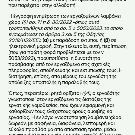
που παρέχεται στην αλλοδαπή.
Η έγγραφη ενημέρωση των εργαζομένων λαμβάνει
χώρα
(§1 αρ. 71 π.δ. 80/2022 -όπως αυτό
τροποποιήθηκε από το άρ. 5 ν. 5053/2023, το οποίο
ενσωμάτωσε τα άρθρα 3 και 5 της Οδηγίας
2019/1152/ΕΕ)
:
(α)
με παράδοση εντύπου ή
(β)
σε
ηλεκτρονική μορφή. Στην τελευταία, αυτή, περίπτωση
(που για πρώτη φορά προβλέπεται με τον ν.
5053/2023), προϋποτίθεται η δυνατότητα
πρόσβασης από τον εργαζόμενο στις σχετικές
πληροφορίες, αποθήκευσης και εκτύπωσής τους. Η
διατήρηση, επίσης, από μέρους του εργοδότη της
απόδειξης αποστολής ή παραλαβής τους.
Όπως, περαιτέρω, ρητά ορίζεται
(§4)
, ο εργοδότης
γνωστοποιεί στον εργαζόμενο τις διατάξεις της
εργατικής νομοθεσίας, που έχουν εφαρμογή και
καθορίζουν τους ελάχιστους όρους αμοιβής και
εργασίας. Η εν λόγω γνωστοποίηση λαμβάνει χώρα
δωρεάν, με σαφήνεια, διαφάνεια, λεπτομερή και
εύκολα προσβάσιμο από απόσταση τρόπο, μέσω