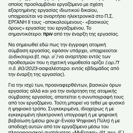
οποίος προσλαμβάνει εργαζόμενο με σχέση
εξαρτημένης εργασίας ιδιωτικού δικαίου,
υποχρεούται να αναρτήσει ηλεκτρονικά στο Π.Σ.
ΕΡΓΑΝΗ II τους -αποκαλούμενους- «βασικούς
όρους» εργασίας του εργαζομένου. Το
σημαντικότερο:
πριν
από την έναρξη της εργασίας.
Να σημειωθεί εδώ πως την έγγραφη ατομική
σύμβαση εργασίας, εφόσον υπάρχει, υποχρεούται
(ειδικότερα:§1, περ. α΄)
να αναρτήσει εντός των
προθεσμιών που η σχετική νομοθεσία ορίζει
(:αρ.71
π.δ. 80/2023
-ασφαλέστερο: εντός εβδομάδος από
την έναρξη της εργασίας).
Για την ισχύ των, προαναφερθέντων, βασικών όρων
εργασίας αλλά και για την ανάρτηση της ατομικής
σύμβασης εργασίας, απαιτείται η συνυπογραφή τους
από τον εργαζόμενο. Τούτη μπορεί να τεθεί με φυσικό
ή ψηφιακό τρόπο. Συγκεκριμένα, ιδιοχείρως ή με
εγκεκριμένη ηλεκτρονική υπογραφή ή με ψηφιακή
βεβαίωση (μέσω gov.gr-Ενιαία Ψηφιακή Πύλη) ή με
αποδοχή αυτών από τον εργαζόμενο μέσω του
πληροφοριακού συστήματος «MyErgani»
(§1, περ. β΄)
.