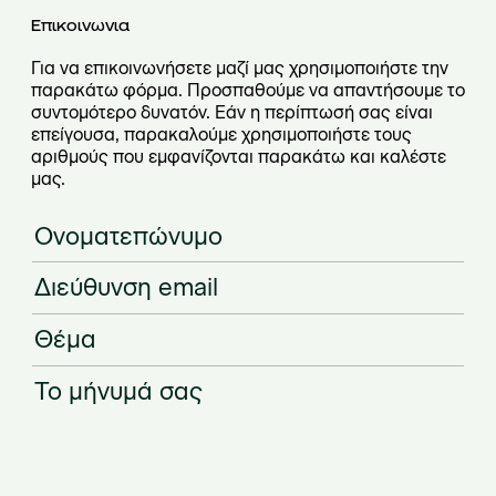
Eπικοινωνια
Για να επικοινωνήσετε μαζί μας χρησιμοποιήστε την
παρακάτω φόρμα. Προσπαθούμε να απαντήσουμε το
συντομότερο δυνατόν. Εάν η περίπτωσή σας είναι
επείγουσα, παρακαλούμε χρησιμοποιήστε τους
αριθμούς που εμφανίζονται παρακάτω και καλέστε
μας.
Ο
ν
ο
Δ
μ
ι
α
ε
Θ
σ
τ
ύ
έ
α
ε
θ
μ
ς
π
Τ
υ
α
Θ
ώ
ο
ν
*
έ
ν
μ
σ
μ
υ
ή
η
α
μ
ν
e
e
ο
υ
m