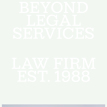
BEYOND
LEGAL
SERVICES
LAW FIRM
EST. 1988