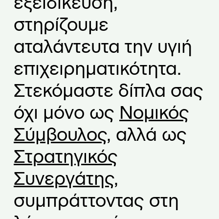
εξειδίκευση,
ς
στηρίζουμε
&
αταλάντευτα την υγιή
Σ
επιχειρηματικότητα.
υ
ν
Στεκόμαστε δίπλα σας
ε
όχι μόνο ως
Νομικός
ρ
Σύμβουλος
, αλλά ως
γ
Στρατηγικός
ά
Συνεργάτης
,
τ
συμπράττοντας στη
ε