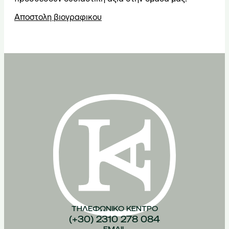
Αποστολη βιογραφικου
ΤΗΛΕΦΩΝΙΚO ΚEΝΤΡΟ
(+30) 2310 278 084