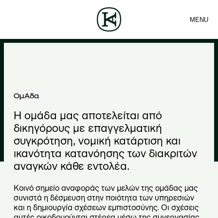
MENU
ΕΤΑΙΡΕΙΑ
ΕΠΙΚΟΙΝΩΝΙΑ
Sea
ΟΜΑΔΑ
EN
ΥΠΗΡΕΣΙΕΣ
ΑΡΘΡΑ
ΕΛ
ΝΕΑ
Ο
μ
ά
OμΑδα
δ
Η ομάδα μας αποτελείται από
α
δικηγόρους με επαγγελματική
συγκρότηση, νομική κατάρτιση και
ικανότητα κατανόησης των διακριτών
αναγκών κάθε εντολέα.
Κοινό σημείο αναφοράς των μελών της ομάδας μας
συνιστά η δέσμευση στην ποιότητα των υπηρεσιών
και η δημιουργία σχέσεων εμπιστοσύνης. Οι σχέσεις
αυτές οικοδομούνται στέρεα μέσω της συνεργασίας