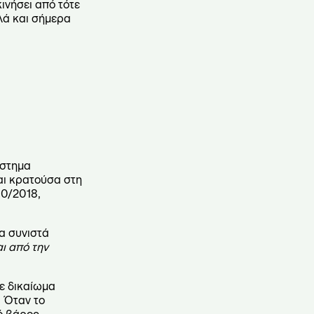
ινήσει από τότε
λλά και σήμερα
ύστημα
αι κρατούσα στη
80/2018,
α συνιστά
ι από την
ε δικαίωμα
. Όταν το