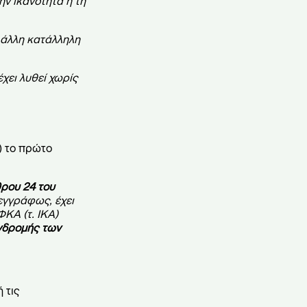
ην ικανότητα ή τη
 άλλη κατάλληλη
χει λυθεί χωρίς
) το πρώτο
θρου 24 του
εγγράφως, έχει
ΚΑ (τ. ΙΚΑ)
νδρομής των
 τις