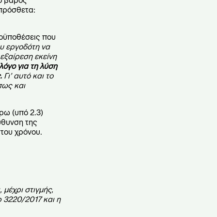
κό βάρος
ιπρόσθετα:
ροϋποθέσεις που
υ εργοδότη να
 εξαίρεση εκείνη
λόγο για τη λύση
.
Γι’ αυτό και το
πως και
ρω (υπό 2.3)
ύθυνση της
του χρόνου.
 μέχρι στιγμής,
 3220/2017 και η