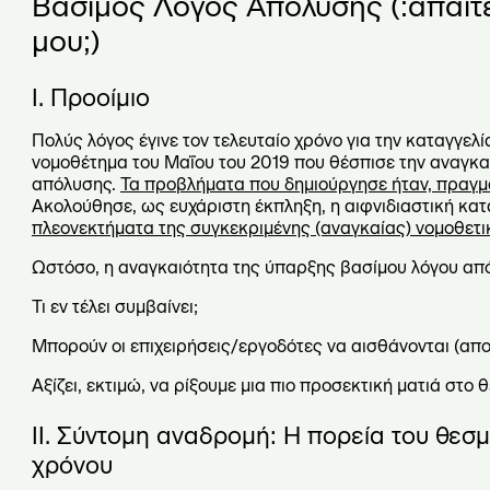
Βάσιμος Λόγος Απόλυσης
(:απαιτ
μου;)
Ι. Προοίμιο
Πολύς λόγος έγινε τον τελευταίο χρόνο για την καταγγε
νομοθέτημα του Μαΐου του 2019 που θέσπισε την αναγκαι
απόλυσης.
Τα προβλήματα που δημιούργησε ήταν, πραγ
Ακολούθησε, ως ευχάριστη έκπληξη, η αιφνιδιαστική κατ
πλεονεκτήματα της συγκεκριμένης (αναγκαίας) νομοθετι
Ωστόσο, η αναγκαιότητα της ύπαρξης βασίμου λόγου απ
Τι εν τέλει συμβαίνει;
Μπορούν οι επιχειρήσεις/εργοδότες να αισθάνονται (απ
Αξίζει, εκτιμώ, να ρίξουμε μια πιο προσεκτική ματιά στο 
ΙΙ. Σύντομη αναδρομή: Η πορεία του θεσ
χρόνου