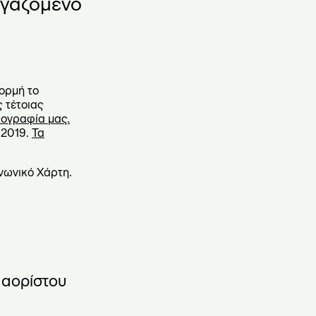
εργαζόμενό
ορμή το
 τέτοιας
ογραφία μας.
 2019.
Τα
νωνικό Χάρτη.
 αορίστου