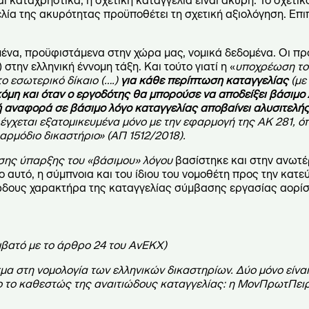
 καταχρηστικά, η σχετική καταγγελία είναι άκυρη. Το σχετι
ελία της ακυρότητας προϋποθέτει τη σχετική αξιολόγηση. Επ
ένα, προϋφιστάμενα στην χώρα μας, νομικά δεδομένα. Οι π
την ελληνική έννομη τάξη. Και τούτο γιατί η «
υποχρέωση το
ο εσωτερικό δίκαιο (….)
για κάθε περίπτωση καταγγελίας
(με
κόμη και όταν ο εργοδότης θα μπορούσε να αποδείξει βάσιμο 
ή αναφορά σε βάσιμο λόγο καταγγελίας αποβαίνει αλυσιτελής
έγχεται εξατομικευμένα μόνο με την εφαρμογή της ΑΚ 281, ό
αρμόδιο δικαστήριο»
(ΑΠ 1512/2018).
σης ύπαρξης του «βάσιμου» λόγου
βασίστηκε και στην ανωτέ
 αυτό, η σύμπνοια και του ίδιου του νομοθέτη προς την κατε
ιώδους χαρακτήρα της καταγγελίας σύμβασης εργασίας αορίσ
μβατό με το άρθρο 24 του ΑνΕΚΧ)
α στη νομολογία των ελληνικών δικαστηρίων. Δύο μόνο είναι,
πο το καθεστώς της αναιτιώδους καταγγελίας: η ΜονΠρωτΠειρ