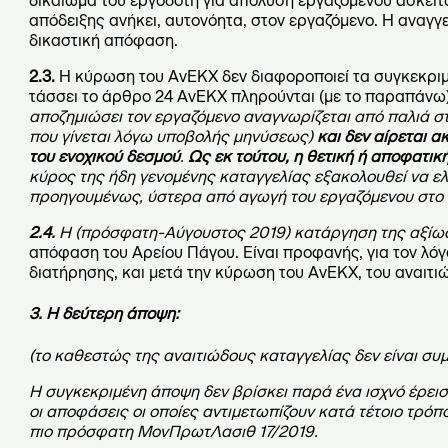
δικαίωμα του εργοδότη για απόλυση εργαζομένου ασκείται
απόδειξης ανήκει, αυτονόητα, στον εργαζόμενο. Η αναγγ
δικαστική απόφαση.
2.3.
Η κύρωση του ΑνΕΚΧ δεν διαφοροποιεί τα συγκεκριμ
τάσσει το άρθρο 24 ΑνΕΚΧ πληρούνται (με το παραπάνω) σ
αποζημιώσει τον εργαζόμενο αναγνωρίζεται από παλιά στ
που γίνεται λόγω υποβολής μηνύσεως)
και δεν αίρεται α
του ενοχικού δεσμού
.
Ως εκ τούτου, η θετική ή αποφατικ
κύρος της ήδη γενομένης καταγγελίας εξακολουθεί να ελ
προηγουμένως, ύστερα από αγωγή του εργαζόμενου στο 
2.4.
Η (πρόσφατη-Αύγουστος 2019) κατάργηση της αξίω
απόφαση του Αρείου Πάγου. Είναι προφανής, για τον λόγο
διατήρησης, και μετά την κύρωση του ΑνΕΚΧ, του αναιτ
3. Η δεύτερη άποψη:
(το καθεστώς της αναιτιώδους καταγγελίας δεν είναι συ
Η συγκεκριμένη άποψη δεν βρίσκει παρά ένα ισχνό έρεισμ
οι αποφάσεις οι οποίες αντιμετωπίζουν κατά τέτοιο τρό
πιο πρόσφατη ΜονΠρωτΛασιθ 17/2019.