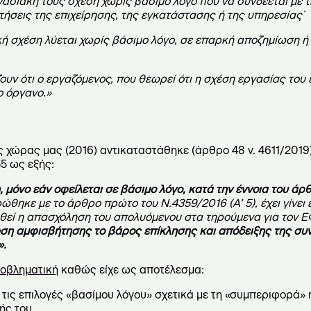
ασιακή τους σχέση χωρίς βάσιμο λόγο που να συνδέεται με τ
τήσεις της επιχείρησης, της εγκατάστασης ή της υπηρεσίας`
κή σχέση λύεται χωρίς βάσιμο λόγο, σε επαρκή αποζημίωση ή
ν ότι ο εργαζόμενος, που θεωρεί ότι η σχέση εργασίας του έ
ο όργανο.»
 χώρας μας (2016) αντικαταστάθηκε (άρθρο 48 ν. 4611/2019
5 ως εξής:
 μόνο εάν οφείλεται σε βάσιμο λόγο, κατά την έννοια του άρ
θηκε με το άρθρο πρώτο του Ν.4359/2016 (Α’ 5), έχει γίνει 
θεί η απασχόληση του απολυόμενου στα τηρούμενα για τον ΕΦ
ση αμφισβήτησης το βάρος επίκλησης και απόδειξης της συ
».
οβληματική
καθώς είχε ως αποτέλεσμα:
 τις επιλογές «βασίμου λόγου» σχετικά με τη «συμπεριφορά» ή
ής του