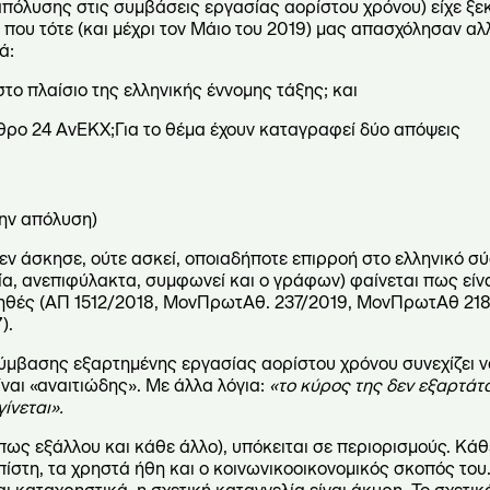
πόλυσης στις συμβάσεις εργασίας αορίστου χρόνου) είχε ξεκ
 που τότε (και μέχρι τον Μάιο του 2019) μας απασχόλησαν α
ά:
το πλαίσιο της ελληνικής έννομης τάξης; και
ρθρο 24 ΑνΕΚΧ;Για το θέμα έχουν καταγραφεί δύο απόψεις
την απόλυση)
 άσκησε, ούτε ασκεί, οποιαδήποτε επιρροή στο ελληνικό σ
ία, ανεπιφύλακτα, συμφωνεί και ο γράφων) φαίνεται πως είν
αληθές (ΑΠ 1512/2018, ΜονΠρωτΑθ. 237/2019, ΜονΠρωτΑθ 21
).
ύμβασης εξαρτημένης εργασίας αορίστου χρόνου συνεχίζει ν
ίναι «αναιτιώδης». Με άλλα λόγια:
«το κύρος της δεν εξαρτάτα
ίνεται».
ς εξάλλου και κάθε άλλο), υπόκειται σε περιορισμούς. Κάθ
πίστη, τα χρηστά ήθη και ο κοινωνικοοικονομικός σκοπός του