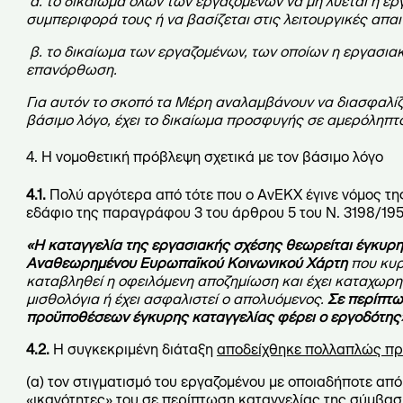
α. το δικαίωμα όλων των εργαζομένων να μη λύεται η εργ
συμπεριφορά τους ή να βασίζεται στις λειτουργικές απαι
β. το δικαίωμα των εργαζομένων, των οποίων η εργασια
επανόρθωση.
Για αυτόν το σκοπό τα Μέρη αναλαμβάνουν να διασφαλίζου
βάσιμο λόγο, έχει το δικαίωμα προσφυγής σε αμερόληπτ
4. Η νομοθετική πρόβλεψη σχετικά με τον βάσιμο λόγο
4.1.
Πολύ αργότερα από τότε που ο ΑνΕΚΧ έγινε νόμος της
εδάφιο της παραγράφου 3 του άρθρου 5 του Ν. 3198/195
«Η καταγγελία της εργασιακής σχέσης θεωρείται έγκυρη,
Αναθεωρημένου Ευρωπαϊκού Κοινωνικού Χάρτη
που κυρώ
καταβληθεί η οφειλόμενη αποζημίωση και έχει καταχωρη
μισθολόγια ή έχει ασφαλιστεί ο απολυόμενος.
Σε περίπτω
προϋποθέσεων έγκυρης καταγγελίας φέρει ο εργοδότης
4.2.
Η συγκεκριμένη διάταξη
αποδείχθηκε πολλαπλώς πρ
(α) τον στιγματισμό του εργαζομένου με οποιαδήποτε από
«ικανότητες» του σε περίπτωση καταγγελίας της σύμβασ