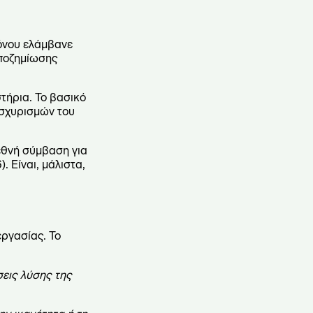
όνου ελάμβανε
αποζημίωσης
τήρια. Το βασικό
ισχυρισμών του
εθνή σύμβαση για
 Είναι, μάλιστα,
ργασίας. Το
εις λύσης της