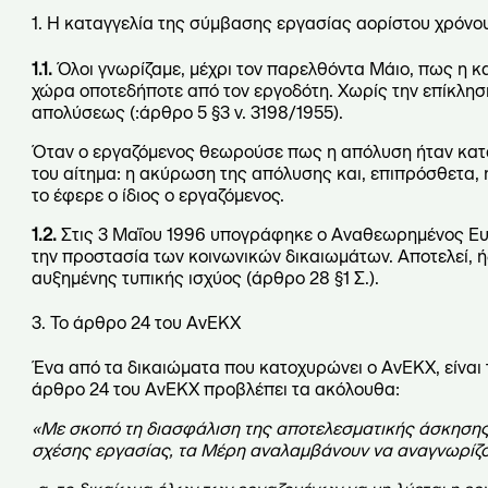
1. Η καταγγελία της σύμβασης εργασίας αορίστου χρόνο
1.1.
Όλοι γνωρίζαμε, μέχρι τον παρελθόντα Μάιο, πως η 
χώρα οποτεδήποτε από τον εργοδότη. Χωρίς την επίκλη
απολύσεως (:άρθρο 5 §3 ν. 3198/1955).
Όταν ο εργαζόμενος θεωρούσε πως η απόλυση ήταν καταχ
του αίτημα: η ακύρωση της απόλυσης και, επιπρόσθετα, 
το έφερε ο ίδιος ο εργαζόμενος.
1.2.
Στις 3 Μαΐου 1996 υπογράφηκε ο Αναθεωρημένος Ευ
την προστασία των κοινωνικών δικαιωμάτων. Αποτελεί, ήδ
αυξημένης τυπικής ισχύος (άρθρο 28 §1 Σ.).
3. Το άρθρο 24 του
ΑνΕΚΧ
Ένα από τα δικαιώματα που κατοχυρώνει ο ΑνΕΚΧ, είναι
άρθρο 24 του ΑνΕΚΧ προβλέπει τα ακόλουθα:
«Με σκοπό τη διασφάλιση της αποτελεσματικής άσκησης
σχέσης εργασίας, τα Μέρη αναλαμβάνουν να αναγνωρίζο