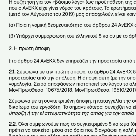
Η συζήτηση για τον «βάσιμο λόγο» (ως προϋπόθεση της α
που ο ΑνΕΚΧ είχε γίνει νόμος του κράτους. Τα ερωτήματα
(μετά τον Αύγουστο του 2019) μας απασχολούν, είναι κοιν
(α) Ποια η νομική δεσμευτικότητα του άρθρου 24 ΑνΕΚΧ σ
(β) Υπάρχει συμμόρφωση του ελληνικού δικαίου με το ά
2. Η πρώτη άποψη
(:το άρθρο 24 ΑνΕΚΧ δεν επηρεάζει την προστασία από 
2.1.
Σύμφωνα με την πρώτη άποψη, το άρθρο 24 ΑνΕΚΧ δεν
προστασίας από την απόλυση. Η άποψη αυτή (με την οπο
νομολογία. Σειρά αποφάσεων πιστοποιεί του λόγου το 
ΜονΠρωτΘεσσ. 10675/2018, ΜονΠρωτΘεσσ. 19510/2017
Σύμφωνα με τη συγκεκριμένη άποψη, η καταγγελία της σ
δικαίωμα του εργοδότη. Το σημαντικότερο: συνεχίζει να ε
ύπαρξη ή την ελαττωματικότητα της αιτίας για την οποία γ
2.2.
Όλοι συμφωνούμε πως το συγκεκριμένο δικαίωμα (όπω
πρέπει να ασκείται μέσα στα όρια που διαγράφει η καλή 