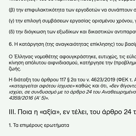
(β) την επιφυλακτικότητα των εργοδοτών να συνάπτουν 
(γ) την επιλογή συμβάσεων εργασίας ορισμένου χρόνου, γ
(δ) την διόγκωση των εξωδίκων και δικαστικών αντιπαρ
6. Η κατάργηση (της αναγκαιότητας επίκλησης) του βασί
Ο Έλληνας νομοθέτης αφουγκράστηκε, ευτυχώς, τις εύλο
κίνηση απόλυτου αιφνιδιασμού, κατήργησε την (προβληματ
ζωής.
Η διάταξη του άρθρου 117 § 2α του ν. 4623/2019 (ΦΕΚ τ.
«καταργείται αφότου ίσχυσε»
καθώς και ότι,
«δεν θίγοντα
ισχύει, σε συνδυασμό με το άρθρο 24 του Αναθεωρημέν
4359/2016 (Α’ 5)».
ΙΙΙ. Ποια η «αξία», εν τέλει, του άρθρο
1. Τα επιμέρους ερωτήματα