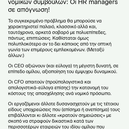
νομικών συμβούλων: Οι
HR
managers
σε απόγνωση!
Το συγκεκριμένο πρόβλημα θα μπορούσε να
χαρακτηριστεί παλαιό, κλασσικό αλλά και,
ταυτόχρονα, αρκετά σοβαρό με πολυεπίπεδες,
πάντως, επιπτώσεις. Καθίσταται όμως
πολυπλοκότερο αν το δει κάποιος από την οπτική
γωνία των επιμέρους εμπλεκομένων. (Μεταξύ
άλλων:)
Οι CEO αξιώνουν (και εύλογα) τη μέγιστη δυνατή, σε
επίπεδο ομίλου, αξιοποίηση του έμψυχου δυναμικού.
Οι CFO απαιτούν (προϋπολογιστικά και
απολογιστικά-εύλογα επίσης) την κατανομή του
κόστους της απασχόλησης ανά νομικό πρόσωπο.
Οι εργαζόμενοι άλλοτε δυσανασχετούν με τις τέτοιου
είδους υποχρεώσεις που (επίσημα ή ανεπίσημα) τους
επιβάλλονται κι άλλοτε «κρατούν σημειώσεις» με
σκοπό να στραφούν δικαστικά κατά των
περισσοτέρων εταιρειών του ιδίου ομίλου που