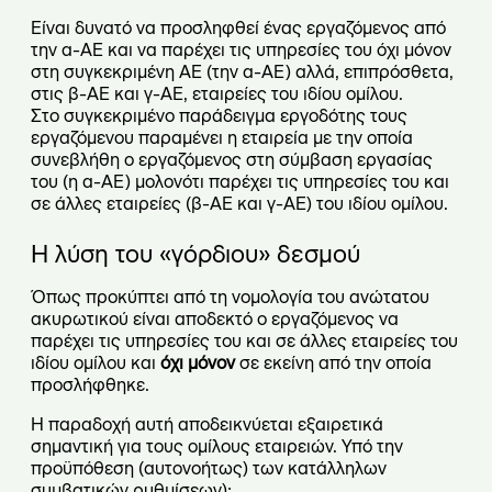
Είναι δυνατό να προσληφθεί ένας εργαζόμενος από
την α-ΑΕ και να παρέχει τις υπηρεσίες του όχι μόνον
στη συγκεκριμένη ΑΕ (την α-ΑΕ) αλλά, επιπρόσθετα,
στις β-AE και γ-AE, εταιρείες του ιδίου ομίλου.
Στο συγκεκριμένο παράδειγμα εργοδότης τους
εργαζόμενου παραμένει η εταιρεία με την οποία
συνεβλήθη ο εργαζόμενος στη σύμβαση εργασίας
του (η α-ΑΕ) μολονότι παρέχει τις υπηρεσίες του και
σε άλλες εταιρείες (β-AE και γ-AE) του ιδίου ομίλου.
Η λύση του «γόρδιου» δεσμού
Όπως προκύπτει από τη νομολογία του ανώτατου
ακυρωτικού είναι αποδεκτό ο εργαζόμενος να
παρέχει τις υπηρεσίες του και σε άλλες εταιρείες του
ιδίου ομίλου και
όχι μόνον
σε εκείνη από την οποία
προσλήφθηκε.
Η παραδοχή αυτή αποδεικνύεται εξαιρετικά
σημαντική για τους ομίλους εταιρειών. Υπό την
προϋπόθεση (αυτονοήτως) των κατάλληλων
συμβατικών ρυθμίσεων):