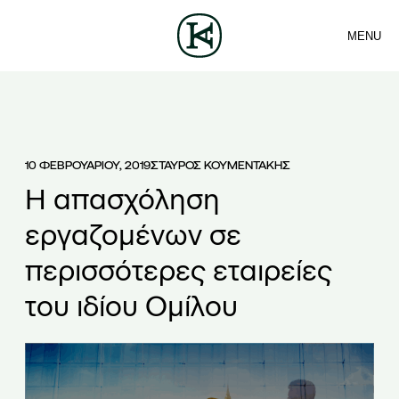
MENU
ΕΤΑΙΡΕΙΑ
ΕΠΙΚΟΙΝΩΝΙΑ
Sea
ΟΜΑΔΑ
EN
ΥΠΗΡΕΣΙΕΣ
ΑΡΘΡΑ
ΕΛ
ΝΕΑ
10 ΦΕΒΡΟΥΑΡΙΟΥ, 2019
ΣΤΑΥΡΟΣ ΚΟΥΜΕΝΤΑΚΗΣ
Η απασχόληση
εργαζομένων σε
περισσότερες εταιρείες
του ιδίου Ομίλου