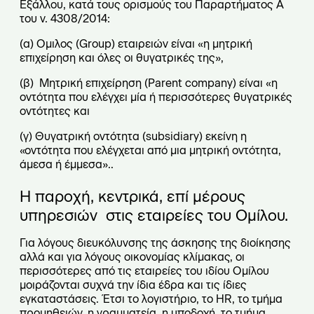
Εξάλλου, κατά τους ορισμούς του Παραρτήματος Α
του ν. 4308/2014:
(α) Ομιλος (Group) εταιρειών είναι «η μητρική
επιχείρηση και όλες οι θυγατρικές της»,
(β) Μητρική επιχείρηση (Parent company) είναι «η
οντότητα που ελέγχει μία ή περισσότερες θυγατρικές
οντότητες και
(γ) Θυγατρική οντότητα (subsidiary) εκείνη η
«οντότητα που ελέγχεται από μια μητρική οντότητα,
άμεσα ή έμμεσα»..
Η παροχή, κεντρικά, επί μέρους
υπηρεσιών στις εταιρείες του Ομίλου.
Για λόγους διευκόλυνσης της άσκησης της διοίκησης
αλλά και για λόγους οικονομίας κλίμακας, οι
περισσότερες από τις εταιρείες του ιδίου Ομίλου
μοιράζονται συχνά την ίδια έδρα και τις ίδιες
εγκαταστάσεις. Έτσι το λογιστήριο, το HR, το τμήμα
προμηθειών, η γραμματεία, η υποδοχή, το τμήμα