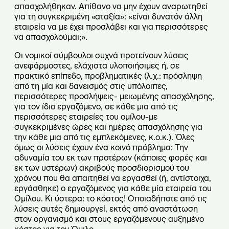
απασχολήθηκαν. Απίθανο να μην έχουν αναρωτηθεί
για τη συγκεκριμένη «αταξία»: «είναι δυνατόν άλλη
εταιρεία να με έχει προσλάβει και για περισσότερες
να απασχολούμαι;».
Οι νομικοί σύμβουλοι συχνά προτείνουν λύσεις
ανεφάρμοστες, ελάχιστα υλοποιήσιμες ή, σε
πρακτικό επίπεδο, προβληματικές (λ.χ.: πρόσληψη
από τη μία και δανεισμός στις υπόλοιπες,
περισσότερες προσλήψεις- μειωμένης απασχόλησης,
για τον ίδιο εργαζόμενο, σε κάθε μια από τις
περισσότερες εταιρείες του ομίλου-με
συγκεκριμένες ώρες και ημέρες απασχόλησης για
την κάθε μια από τις εμπλεκόμενες, κ.ο.κ.). Όλες
όμως οι λύσεις έχουν ένα κοινό πρόβλημα: Την
αδυναμία του εκ των προτέρων (κάποιες φορές και
εκ των υστέρων) ακριβούς προσδιορισμού του
χρόνου που θα απαιτηθεί να εργασθεί (ή, αντίστοιχα,
εργάσθηκε) ο εργαζόμενος για κάθε μία εταιρεία του
Ομίλου. Κι ύστερα: το κόστος! Οποιαδήποτε από τις
λύσεις αυτές δημιουργεί, εκτός από αναστάτωση
στον οργανισμό και στους εργαζόμενους αυξημένο