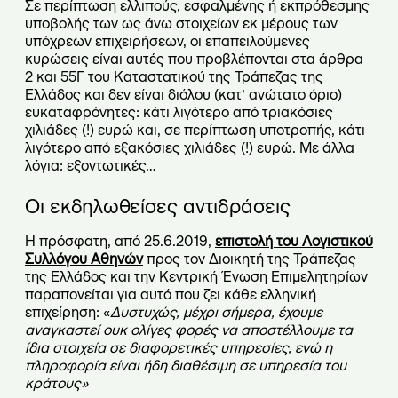
Σε περίπτωση ελλιπούς, εσφαλμένης ή εκπρόθεσμης
υποβολής των ως άνω στοιχείων εκ μέρους των
υπόχρεων επιχειρήσεων, οι επαπειλούμενες
κυρώσεις είναι αυτές που προβλέπονται στα άρθρα
2 και 55Γ του Καταστατικού της Τράπεζας της
Ελλάδος και δεν είναι διόλου (κατ’ ανώτατο όριο)
ευκαταφρόνητες: κάτι λιγότερο από τριακόσιες
χιλιάδες (!) ευρώ και, σε περίπτωση υποτροπής, κάτι
λιγότερο από εξακόσιες χιλιάδες (!) ευρώ. Με άλλα
λόγια: εξοντωτικές…
Οι εκδηλωθείσες αντιδράσεις
Η πρόσφατη, από 25.6.2019,
επιστολή του Λογιστικού
Συλλόγου Αθηνών
προς τον Διοικητή της Τράπεζας
της Ελλάδος και την Κεντρική Ένωση Επιμελητηρίων
παραπονείται για αυτό που ζει κάθε ελληνική
επιχείρηση: «
Δυστυχώς, μέχρι σήμερα, έχουμε
αναγκαστεί ουκ ολίγες φορές να αποστέλλουμε τα
ίδια στοιχεία σε διαφορετικές υπηρεσίες, ενώ η
πληροφορία είναι ήδη διαθέσιμη σε υπηρεσία του
κράτους»