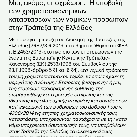
Μια, ακόμα, υποχρέωση: Η υποβολή
των χρηματοοικονομικών
καταστάσεων των νομικών προσώπων
στην Τράπεζα της Ελλάδος
Με πρόσφατη πράξη του Διοικητή της Τράπεζας της
Ελλάδος [2682/3.6.2019-που δημοσιεύθηκε στο ΦΕΚ
τ. Β 2453/2019-στο πλαίσιο των υποχρεώσεων της
έναντι της Ευρωπαϊκής Κεντρικής Τράπεζας-
Κανονισμός (ΕΚ) 2533/1998 του Συμβουλίου της
23.11.1998-άρθρο 5 §1 και 6 §4],
«τα νομικά πρόσωπα
του μη χρηματοπιστωτικού τομέα, τα οποία έχουν τη
μορφή της Ανώνυμης Εταιρείας (εισηγμένης ή μη),
της εταιρείας περιορισμένης ευθύνης, της
ετερόρρυθμης κατά μετοχές εταιρείας και της
ιδιωτικής κεφαλαιουχικής εταιρείας και συντάσσουν
κατ’ εφαρμογή των ρυθμίσεων του άρθρου 1 του ν.
4308/2014 τις ετήσιες χρηματοοικονομικές τους
καταστάσεις, υποχρεούνται, ταυτόχρονα με την κατά
νόμο υποχρέωση δημοσίευσής τους, να υποβάλλουν
στην Τράπεζα της Ελλάδος τα οικονομικά τους