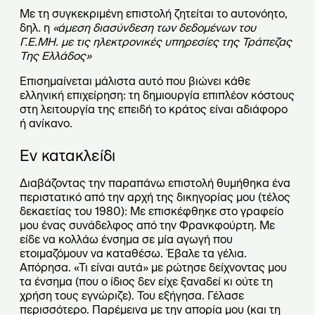
Με τη συγκεκριμένη επιστολή ζητείται το αυτονόητο,
δηλ. η
«άμεση διασύνδεση των δεδομένων του
Γ.Ε.ΜΗ. με τις ηλεκτρονικές υπηρεσίες της Τράπεζας
Της Ελλάδος»
Επισημαίνεται μάλιστα αυτό που βιώνει κάθε
ελληνική επιχείρηση: τη δημιουργία επιπλέον κόστους
στη λειτουργία της επειδή το κράτος είναι αδιάφορο
ή ανίκανο.
Εν κατακλείδι
Διαβάζοντας την παραπάνω επιστολή θυμήθηκα ένα
περιστατικό από την αρχή της δικηγορίας μου (τέλος
δεκαετίας του 1980): Με επισκέφθηκε στο γραφείο
μου ένας συνάδελφος από την Φρανκφούρτη. Με
είδε να κολλάω ένσημα σε μία αγωγή που
ετοιμαζόμουν να καταθέσω. Έβαλε τα γέλια.
Απόρησα. «Τι είναι αυτά» με ρώτησε δείχνοντας μου
τα ένσημα (που ο ίδιος δεν είχε ξαναδεί κι ούτε τη
χρήση τους εγνώριζε). Του εξήγησα. Γέλασε
περισσότερο. Παρέμεινα με την απορία μου (και τη