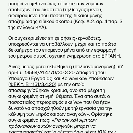
μπορεί να φθάνει έως το ύψος των νόμιμων
αποδοχών του εκάστοτε (τηλ)εργαζομένου,
αφαιρουμένου του ποσού της δικαιούμενης
αποζημίωσης ειδικού σκοπού (Κεφ. Α.2. άρ. 4 παρ. 3
της εν λόγω ΚΥΑ).
Οι συγκεκριμένες επιχειρήσεις-εργοδότες,
υποχρεούνται να υποβάλλουν, μέχρι και το πρώτο
δεκαήμερο του επόμενου μήνα από την εφαρμογή
του μέτρου αυτού, σχετική ενημέρωση στο ΕΡΓΑΝΗ.
Λίγες μέρες μετά εκδόθηκε η (πολυαναμενόμενη) υπ’
αριθμ. 13564/Δ1.4770/30.3.20 Απόφαση του
Υπουργού Εργασίας και Κοινωνικών Υποθέσεων
(
ΦΕΚ τ. Β’ 1161/3.4.20
) με την οποία
αποσαφηνίσθηκαν κρίσιμα, ανοικτά μέχρι τη
συγκεκριμένη στιγμή, θέματα. Ένα από αυτά: ο
ποσοστιαίος περιορισμός εκείνων που θα ήταν
δυνατό να απασχοληθούν με τηλεργασία για την
κάλυψη των «πρόσκαιρων αναγκών». Ορίστηκε
συγκεκριμένα πως:
«Για την κάλυψη των
πρόσκαιρων αυτών αναγκών, μπορεί να
χρησιμοποιηθεί κατ’ ανώτατο όριο μέχρι 10% των