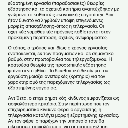
εξαρτημένη εργασία (παραδοσιακές) θεωρίες
εξάρτησης και τα σχετικά κριτήρια αναπτύχθηκαν με
γνώμονα το καθεστώς «κανονικής εργασίας». Δεν
ήταν δυνατό να ληφθούν υπόψη επιγενόμενες
μορφές απασχόλησης-όπως η τηλεργασία. Οι
σχετικές νομοθετικές πρόνοιες καθίστανται στην
προκειμένη περίπτωση, σχεδόν, ανεφάρμοστες.
Ο τόπος, ο τρόπος και ιδίως ο χρόνος εργασίας
εναπόκεινται, εκ των πραγμάτων και σε σημαντικό
βαθμό, στην πρωτοβουλία του τηλεργαζομένου. Η
κρατούσα θεωρία της προσωπικής εξάρτησης
φαίνεται να φθίνει. Το διευθυντικό δικαίωμα του
εργοδότη μοιάζει ανεπαρκές (κριτήριο) για τον
χαρακτηρισμό της παρεχόμενης τηλεργασίας ως
εξαρτημένης εργασίας.
Αντίθετα, ο επιχειρηματικός κίνδυνος εμφανίζεται ως
ασφαλέστερο κριτήριο. Στην περίπτωση που τον
επιχειρηματικό κίνδυνο φέρει ο εργοδότης, η
τηλεργασία καταλήγει μορφή εξαρτημένης εργασίας.
Αν τον φέρει ο παρέχων την υπηρεσία τότε θα
μιλούσαμε, ασφαλέστερα, για αυτοαπασχόληση.