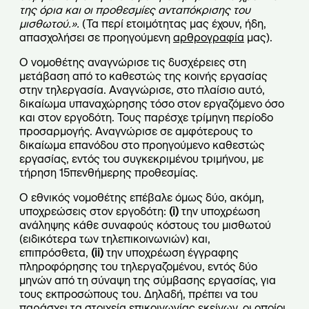
της όρια και οι προθεσμίες ανταπόκρισης του
μισθωτού.».
(Τα περί ετοιμότητας μας έχουν, ήδη,
απασχολήσει σε προηγούμενη
αρθρογραφία
μας).
O νομοθέτης αναγνώρισε τις δυσχέρειες στη
μετάβαση από το καθεστώς της κοινής εργασίας
στην τηλεργασία. Αναγνώρισε, στο πλαίσιο αυτό,
δικαίωμα υπαναχώρησης τόσο στον εργαζόμενο όσο
και στον εργοδότη. Τους παρέσχε τρίμηνη περίοδο
προσαρμογής. Αναγνώρισε σε αμφότερους το
δικαίωμα επανόδου στο προηγούμενο καθεστώς
εργασίας, εντός του συγκεκριμένου τριμήνου, με
τήρηση 15πενθήμερης προθεσμίας.
Ο εθνικός νομοθέτης επέβαλε όμως δύο, ακόμη,
υποχρεώσεις στον εργοδότη:
(i)
την υποχρέωση
ανάληψης κάθε συναφούς κόστους του μισθωτού
(ειδικότερα των τηλεπικοινωνιών) και,
επιπρόσθετα,
(
i
i)
την υποχρέωση έγγραφης
πληροφόρησης του τηλεργαζομένου, εντός δύο
μηνών από τη σύναψη της σύμβασης εργασίας, για
τους εκπροσώπους του. Δηλαδή, πρέπει να του
παράσχει τα στοιχεία επικοινωνίας εκείνων, οι οποίοι