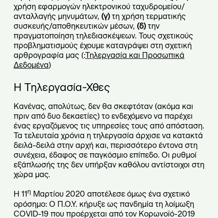
χρήση εφαρμογών ηλεκτρονικού ταχυδρομείου/
ανταλλαγής μηνυμάτων,
(γ)
τη χρήση τερματικής
συσκευής/αποθηκευτικών μέσων,
(δ)
την
πραγματοποίηση τηλεδιασκέψεων. Τους σχετικούς
προβληματισμούς έχουμε καταγράψει στη σχετική
αρθρογραφία μας (:
Τηλεργασία και Προσωπικά
Δεδομένα
)
Η Τηλεργασία-Χθες
Κανένας, απολύτως, δεν θα σκεφτόταν (ακόμα και
πριν από δυο δεκαετίες) το ενδεχόμενο να παρέχει
ένας εργαζόμενος τις υπηρεσίες τους από απόσταση.
Τα τελευταία χρόνια η τηλεργασία άρχισε να κατακτά
δειλά-δειλά στην αρχή και, περισσότερο έντονα στη
συνέχεια, έδαφος σε παγκόσμιο επίπεδο. Οι ρυθμοί
εξάπλωσής της δεν υπήρξαν καθόλου αντίστοιχοι στη
χώρα μας.
η
Η 11
Μαρτίου 2020 αποτέλεσε όμως ένα σχετικό
ορόσημο: Ο Π.Ο.Υ. κήρυξε ως πανδημία τη λοίμωξη
COVID-19 που προέρχεται από τον Κορωνοϊό-2019