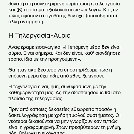
δυνατή στη συγκεκριμένη περίπτωση η τηλεργασία
και (β) το αίτημα αξιολογείται ως «εύλογο». Και, εν
τέλει, εφόσον ο εργοδότης δεν έχει (οποιαδήποτε)
άλλη αντίρρηση
Η Τηλεργασία-Αύριο
Αναφέραμε εισαγωγικά: «Η επόμενη μέρα
δεν
είναι
αύριο. Είναι σήμερα. Και δεν είναι, καθ’ οιονδήποτε
τρόπο, ίδια με την προηγούμενη».
Θα ήταν ακριβέστερο να υποστηρίξουμε πως η
επόμενη μέρα έχει ήδη, από χθες, ξεκινήσει.
Η τεχνολογία είναι, ήδη, συνυφασμένη με την
καθημερινότητά μας. Ας την αξιοποιήσουμε
και
στο
πλαίσιο της τηλεργασίας.
Πριν από κάποιες δεκαετίες εθεωρείτο προσόν η
δακτυλογράφηση με χρήση τυφλού συστήματος. Οι
νεότεροι δικαιούνται να μην γνωρίζουν καν τι/πώς
είναι η γραφομηχανή. Στων πρεσβύτερων τη μνήμη,
ήδη, θολώνει η εικόνα της…