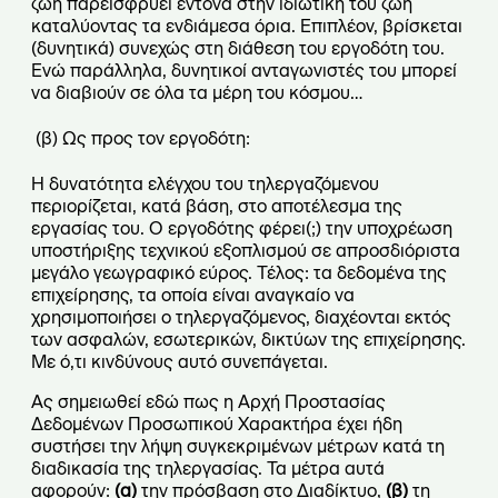
ζωή παρεισφρύει έντονα στην ιδιωτική του ζωή
καταλύοντας τα ενδιάμεσα όρια. Επιπλέον, βρίσκεται
(δυνητικά) συνεχώς στη διάθεση του εργοδότη του.
Ενώ παράλληλα, δυνητικοί ανταγωνιστές του μπορεί
να διαβιούν σε όλα τα μέρη του κόσμου…
(
β) Ως προς τον εργοδότη:
Η δυνατότητα ελέγχου του τηλεργαζόμενου
περιορίζεται, κατά βάση, στο αποτέλεσμα της
εργασίας του. Ο εργοδότης φέρει(;) την υποχρέωση
υποστήριξης τεχνικού εξοπλισμού σε απροσδιόριστα
μεγάλο γεωγραφικό εύρος. Τέλος: τα δεδομένα της
επιχείρησης, τα οποία είναι αναγκαίο να
χρησιμοποιήσει ο τηλεργαζόμενος, διαχέονται εκτός
των ασφαλών, εσωτερικών, δικτύων της επιχείρησης.
Με ό,τι κινδύνους αυτό συνεπάγεται.
Ας σημειωθεί εδώ πως η Αρχή Προστασίας
Δεδομένων Προσωπικού Χαρακτήρα έχει ήδη
συστήσει την λήψη συγκεκριμένων μέτρων κατά τη
διαδικασία της τηλεργασίας. Τα μέτρα αυτά
αφορούν:
(α)
την πρόσβαση στο Διαδίκτυο,
(β)
τη