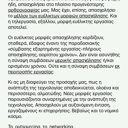
ήδη, απασχολήσει στο πλαίσιο προγενέστερης
αρθρογραφίας
μας. Μας έχει, επίσης, απασχολήσει
το
μέλλον των ευέλικτων μορφών απασχόλησης
. Και
η τηλεργασία, εξάλλου, μορφή ευέλικτης εργασίας
αποτελεί.
Οι ευέλικτες μορφές απασχόλησης κερδίζουν,
σταθερά, έδαφος έναντι της παραδοσιακής
«σύμβασης εξαρτημένης εργασίας-πλήρους
απασχόλησης, αορίστου χρόνου». Δεν είναι ασυνήθης
η σύναψη συμβάσεων
μερικής απασχόλησης
ή/και
ορισμένου χρόνου. Ούτε και η σύναψη συμβάσεων
εκ
περιτροπής εργασίας
.
Κι ας μη διαφεύγει της προσοχής μας, πως η
ανάπτυξη της τεχνολογίας αποδεικνύεται, ολοένα και
περισσότερο, αλματώδης. Νέες μορφές εργασίας
παρουσιάζονται συναρτημένες με την ανάπτυξη της
τεχνολογίας. Απασχολούν με αυξανόμενη ένταση,
εργαζομένους κι επιχειρήσεις. Βεβαίως και το νομικό
κόσμο.
Το
outsourcing
, το
networking
,