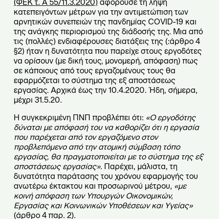
(ΦΕΚ τ. Α 55/11.3.2020)
αφορούσε τη λήψη
κατεπειγόντων μέτρων για την αντιμετώπιση των
αρνητικών συνεπειών της πανδημίας COVID-19 και
της ανάγκης περιορισμού της διάδοσής της. Μια από
τις (πολλές) ενδιαφέρουσες διατάξεις της (:άρθρο 4
§2) ήταν η δυνατότητα που παρείχε στους εργοδότες
να ορίσουν (με δική τους, μονομερή, απόφαση) πως
σε κάποιους από τους εργαζομένους τους θα
εφαρμόζεται το σύστημα της εξ αποστάσεως
εργασίας. Αρχικά έως την 10.4.2020. Ήδη, σήμερα,
μέχρι 31.5.20.
Η συγκεκριμένη ΠΝΠ προβλέπει ότι:
«Ο εργοδότης
δύναται με απόφασή του να καθορίζει ότι η εργασία
που παρέχεται από τον εργαζόμενο στον
προβλεπόμενο από την ατομική σύμβαση τόπο
εργασίας, θα πραγματοποιείται με το σύστημα της εξ
αποστάσεως εργασίας».
Παρέχει, μάλιστα, τη
δυνατότητα παράτασης του χρόνου εφαρμογής του
ανωτέρω έκτακτου και προσωρινού μέτρου,
«με
κοινή απόφαση των Υπουργών Οικονομικών,
Εργασίας και Κοινωνικών Υποθέσεων και Υγείας»
(άρθρο 4 παρ. 2).