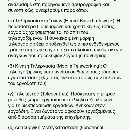
αναλύσαμε στη προηγούμενη αρθρογραφία και
συνοπτικώς, αναφέρουμε παρακάτω:
(α) Τηλεργασία κατ’ οίκον (Home-Βased teleworκ): Η
περισσότερο διαδεδομένη και χρηστική. Ως τόπος
εργασίας χρησιμοποιείται το σπίτι του
τηλεργαζόμενου. Η συγκεκριμένη μορφή
τηλεργασίας έχει αποδειχθεί ως ο πιο ενδεδειγμένος
τρόπος παροχής εργασίας στο πλαίσιο των έκτακτων
αναγκών που προέκυψαν λόγω της πανδημίας.
(β) Κινητή Τηλεργασία (Μobile Teleworking): Ο
τηλεργαζόμενος μετακινείται σε διάφορους τόπους/
εγκαταστάσεις (λ.χ. στις εγκαταστάσεις των πελατών
του εργοδότη του).
(γ) Τηλεκέντρα (Telecentres): Πρόκειται για μικρές
μονάδες-χώροι εργασίας κατάλληλα εξοπλισμένοι
για τη διεκπεραίωση εργασιών. Ανήκουν στον
εργοδότη. Είναι δυνατό να αφορούν εργαζομένους
από διάφορα τμήματα της επιχείρησης.
(δ) Λειτουργική Μετεγκατάσταση (Functional