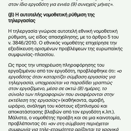
στον ίδιο εργοδότη για εννέα (9) συνεχείς μήνες».
(β) Η αυτοτελής νομοθετική ρύθμιση της
τηλεργασίας
Η τηλεργασία γνώρισε αυτοτελή εθνική νομοθετική
ρύθμιση, ως είδος απασχόλησης, με το άρθρο 5 του
ν. 3846/2010. Ο εθνικός νομοθέτης επιχείρησε την
εξειδίκευση ορισμένων προβλέψεων της ευρωπαϊκής
συμφωνίας-πλαισίου.
Ως προς την υποχρέωση πληροφόρησης του
εργαζομένου από τον εργοδότη, προβλέφθηκε ότι:
«ο
εργοδότης όταν καταρτίζει σύμβαση εργασίας για
τηλεργασία, υποχρεούται να παραδίδει γραπτώς
στον εργαζόμενο, μέσα σε οκτώ (8) ημέρες, το
σύνολο των πληροφοριών που αναφέρονται στην
εκτέλεση της εργασίας»
(καθήκοντα, αμοιβή,
ωράριο, ανάληψη του κόστους εξοπλισμού και
αποκατάστασης βλαβών από τον εργοδότη κ.λπ.).
Μάλιστα, ο νομοθέτης προέβη και σε μια καινοτομία,
προβλέποντας ότι
«αν στη σύμβαση περιέχεται
συμφωνία για τηλε-ετοιμότητα ορίζονται τα χρονικά