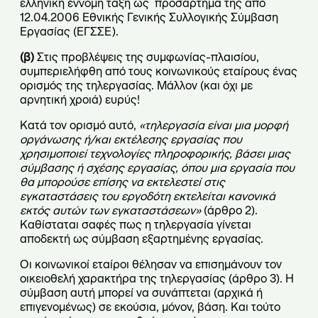
ελληνική έννομη τάξη ως προσάρτημα της από
12.04.2006 Εθνικής Γενικής Συλλογικής Σύμβαση
Εργασίας (ΕΓΣΣΕ).
(β)
Στις προβλέψεις της συμφωνίας-πλαισίου,
συμπεριελήφθη από τους κοινωνικούς εταίρους ένας
ορισμός της τηλεργασίας. Μάλλον (και όχι με
αρνητική χροιά) ευρύς!
Κατά τον ορισμό αυτό,
«τηλεργασία είναι μια μορφή
οργάνωσης ή/και εκτέλεσης εργασίας που
χρησιμοποιεί τεχνολογίες πληροφορικής, βάσει μιας
σύμβασης ή σχέσης εργασίας, όπου μια εργασία που
θα μπορούσε επίσης να εκτελεστεί στις
εγκαταστάσεις του εργοδότη εκτελείται κανονικά
εκτός αυτών των εγκαταστάσεων»
(άρθρο 2).
Καθίσταται σαφές πως η τηλεργασία γίνεται
αποδεκτή ως σύμβαση εξαρτημένης εργασίας.
Οι κοινωνικοί εταίροι θέλησαν να επισημάνουν τον
οικειοθελή χαρακτήρα της τηλεργασίας (άρθρο 3). Η
σύμβαση αυτή μπορεί να συνάπτεται (αρχικά ή
επιγενομένως) σε εκούσια, μόνον, βάση. Και τούτο