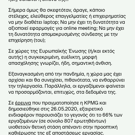
Σήμερα όμως θα σκεφτόταν, άραγε, κάποιο
στέλεχος, ελεύθερος επαγγελματίες ή επιχειρηματίας
να μην διαθέτει laptop; Να μην έχει τη δυνατότητα να
αξιοποιεί εφαρμογές για online meeting; Να μην έχει
τη δυνατότητα απομακρυσμένης σύνδεσης με την
επιχείρηση (του);
Σε χώρες της Ευρωπαϊκής Ένωσης (ή/και εκτός
αυτής) η συγκεκριμένη, ευέλικτη, μορφή
απασχόλησης γνωρίζει, ήδη, σημαντική άνθιση.
Εξαναγκασμένη από την πανδημία, η χώρα μας έχει
αρχίσει και θα συνεχίσει, πιθανότατα, να ενθαρρύνει
την τηλεργασία. Παράλληλα, οι εργαζόμενοι φαίνεται
να προσαρμόζονται, επιτυχώς, στα δεδομένα της.
Σε
έρευνα
που πραγματοποίησε η KPMG και
δημοσιεύθηκε στις 26.05.2020, εξαιρετικό
ενδιαφέρον παρουσιάζει το γεγονός ότι το 66% των
εργαζομένων (σε σύνολο 807 ερωτηθέντων)
υιοθετούν θετική στάση απέναντι στην προοπτική
καθιέρωσης της εξ αποστάσεως εργασίας.