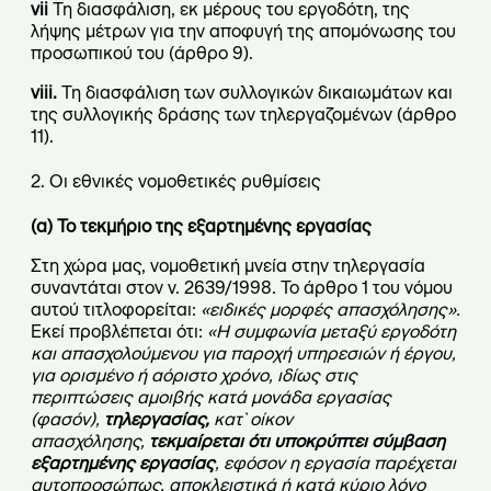
vii
Τη διασφάλιση, εκ μέρους του εργοδότη, της
λήψης μέτρων για την αποφυγή της απομόνωσης του
προσωπικού του (άρθρο 9).
viii.
Τη διασφάλιση των συλλογικών δικαιωμάτων και
της συλλογικής δράσης των τηλεργαζομένων (άρθρο
11).
2. Οι εθνικές νομοθετικές ρυθμίσεις
(α) Το τεκμήριο της εξαρτημένης εργασίας
Στη χώρα μας, νομοθετική μνεία στην τηλεργασία
συναντάται στον ν. 2639/1998. Το άρθρο 1 του νόμου
αυτού τιτλοφορείται:
«ειδικές μορφές απασχόλησης».
Εκεί προβλέπεται ότι:
«Η συμφωνία μεταξύ εργοδότη
και απασχολούμενου για παροχή υπηρεσιών ή έργου,
για ορισμένο ή αόριστο χρόνο, ιδίως στις
περιπτώσεις αμοιβής κατά μονάδα εργασίας
(φασόν),
τηλεργασίας,
κατ` οίκον
απασχόλησης,
τεκμαίρεται ότι υποκρύπτει σύμβαση
εξαρτημένης εργασίας
, εφόσον η εργασία παρέχεται
αυτοπροσώπως, αποκλειστικά ή κατά κύριο λόγο