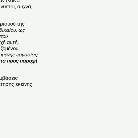
αν (κοινά
νύεται, συχνά,
ορισμού της
δικαίου, ως
 που
χή αυτή,
αζομένου,
ημένης εργασίας
ητα προς παροχή
υμβάσεις
έτησης εκείνης