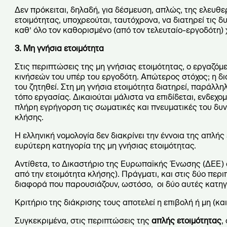
Δεν πρόκειται, δηλαδή, για δέσμευση, απλώς, της ελευθε
ετοιμότητας, υποχρεούται, ταυτόχρονα, να διατηρεί τις 
καθ’ όλο τον καθορισμένο (από τον τελευταίο-εργοδότη) 
3. Μη γνήσια ετοιμότητα
Στις περιπτώσεις της μη γνήσιας ετοιμότητας, ο εργαζόμ
κινήσεών του υπέρ του εργοδότη. Απώτερος στόχος; η δι
του ζητηθεί. Στη μη γνήσια ετοιμότητα διατηρεί, παράλλ
τόπο εργασίας. Δικαιούται μάλιστα να επιδίδεται, ενδεχο
πλήρη εγρήγορση τις σωματικές και πνευματικές του δυνά
κλήσης.
Η ελληνική νομολογία δεν διακρίνει την έννοια της απλής
ευρύτερη κατηγορία της μη γνήσιας ετοιμότητας.
Αντίθετα, το Δικαστήριο της Ευρωπαϊκής Ένωσης (ΔΕΕ) α
από την ετοιμότητα κλήσης). Πράγματι, και στις δύο περ
διαφορά που παρουσιάζουν, ωστόσο, οι δύο αυτές κατηγο
Κριτήριο της διάκρισης τους αποτελεί η επιβολή ή μη (κα
Συγκεκριμένα, στις περιπτώσεις της
απλής ετοιμότητας
,