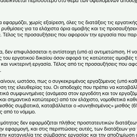
ναδεικνύεται περισσότερο στο θέμα των οφειλόμενων αποδοχ
 εφαρμόζει, χωρίς εξαίρεση, όλες τις διατάξεις τις εργατικ
ρυθμίσεις για τα ελάχιστα όρια αμοιβής και τις προσαυξήσεις
. Τέλος τις προσαυξήσεις που αφορούν την εργασία που παρ
α, δεν επιφυλάσσεται η αντίστοιχη (υπό α) αντιμετώπιση. Η νο
ις του εργατικού δικαίου όσον αφορά τις κατώτατες αμοιβές 
 και νυκτερινή εργασία. Τέλος από τις προσαυξήσεις που αφ
.
μαίνουν, ωστόσο, πως ο συγκεκριμένος εργαζόμενος (υπό κα
ευση της ελευθερίας του. Οι αποδοχές που πρέπει να καταβάλλ
ατικά συμφωνημένες (ανάμεσα στον εργοδότη και τον εργαζόμ
 και σημαντικά κατώτερες) από τον ελάχιστο, νομοθετικά καθ
μισθός συμβατικά, καταβάλλεται ο «συνηθισμένος» μισθός (65
ς από το νόμιμο.
οιμότητας δεν εφαρμόζεται πλήθος προστατευτικών διατάξεων
 εφαρμογή, και στις περιπτώσεις αυτές, των διατάξεων για τ
 την καταγγελία της σύμβασης εργασίας και την αποζημίωση