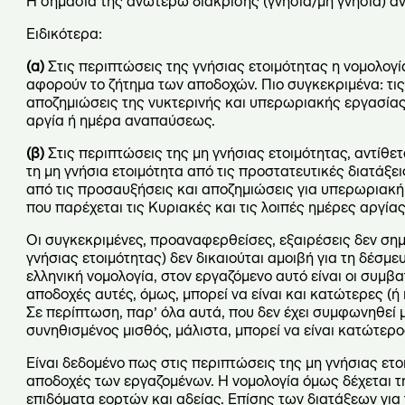
Η σημασία της ανωτέρω διάκρισης (γνήσια/μη γνήσια) α
Ειδικότερα:
(α)
Στις περιπτώσεις της γνήσιας ετοιμότητας η νομολογία
αφορούν το ζήτημα των αποδοχών. Πιο συγκεκριμένα: τις 
αποζημιώσεις της νυκτερινής και υπερωριακής εργασίας
αργία ή ημέρα αναπαύσεως.
(β)
Στις περιπτώσεις της μη γνήσιας ετοιμότητας, αντίθετ
τη μη γνήσια ετοιμότητα από τις προστατευτικές διατάξε
από τις προσαυξήσεις και αποζημιώσεις για υπερωριακή
που παρέχεται τις Κυριακές και τις λοιπές ημέρες αργίας
Οι συγκεκριμένες, προαναφερθείσες, εξαιρέσεις δεν ση
γνήσιας ετοιμότητας) δεν δικαιούται αμοιβή για τη δέσμ
ελληνική νομολογία, στον εργαζόμενο αυτό είναι οι συμβ
αποδοχές αυτές, όμως, μπορεί να είναι και κατώτερες (ή
Σε περίπτωση, παρ’ όλα αυτά, που δεν έχει συμφωνηθεί 
συνηθισμένος μισθός, μάλιστα, μπορεί να είναι κατώτερο
Είναι δεδομένο πως στις περιπτώσεις της μη γνήσιας ετ
αποδοχές των εργαζομένων. Η νομολογία όμως δέχεται την
επιδόματα εορτών και αδείας. Επίσης των διατάξεων για