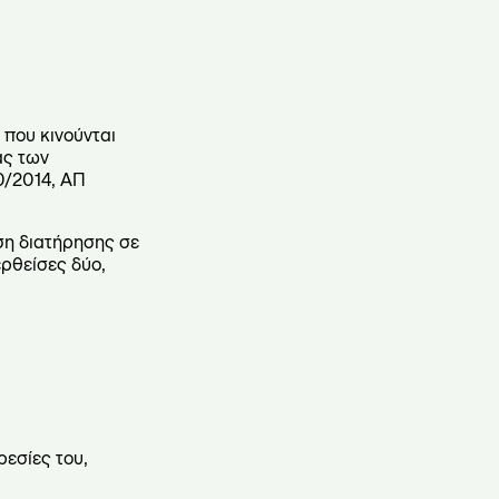
 που κινούνται
ας των
0/2014, ΑΠ
αση διατήρησης σε
ρθείσες δύο,
ρεσίες του,