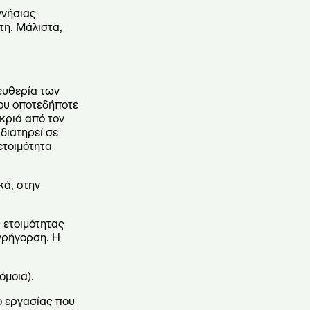
γνήσιας
τη. Μάλιστα,
λευθερία των
του οποτεδήποτε
ακριά από τον
 διατηρεί σε
ετοιμότητα
κά, στην
 ετοιμότητας
εγρήγορση. Η
όμοια).
ο εργασίας που