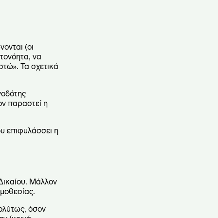
ονται (οι
τονόητα, να
στώ». Τα σχετικά
ργοδότης
ον παραστεί η
ου επιφυλάσσει η
Δικαίου. Μάλλον
ομοθεσίας.
ολύτως, όσον