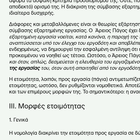
αφορά τα ασφαλή κριτήρια προσδιορισμού της. Ούτε, πο
αποδεκτό) ορισμό της. Η διάκριση της σύμβασης εξαρτημ
ιδιαίτερα δυσχερής.
Διάφορες και μεταβαλλόμενες είναι οι θεωρίες εξάρτηση
σύμβασης εξαρτημένης εργασίας. Ο Άρειος Πάγος έχει 
εξαρτημένη εργασία νοείται, κατά κανόνα, η παροχή της
αναπτύσσεται υπό τον έλεγχο του εργοδότη και αποβλέπε
ενδεχομένως, να δημιουργεί την εσφαλμένη αντίληψη ότι
προκειμένου να νοηθεί ως τέτοια. Ωστόσο, ο Άρειος Πάγ
και όταν, απλώς, δεσμεύεται η ελευθερία του εργαζομέν
της εργασίας
του, όταν αυτή απαιτηθεί από τον εργοδότη
Η ετοιμότητα, λοιπόν, προς εργασία (πάγια) αντιμετωπί
ετοιμότητας, ωστόσο, δεν ρυθμίζονται νομοθετικά. Αποτέ
και των επιμέρους μορφών της. Το σημαντικότερο: η ανα
Ι
II
. Μορφές ετοιμότητας
1. Γενικά
Η νομολογία διακρίνει την ετοιμότητα προς εργασία σε 