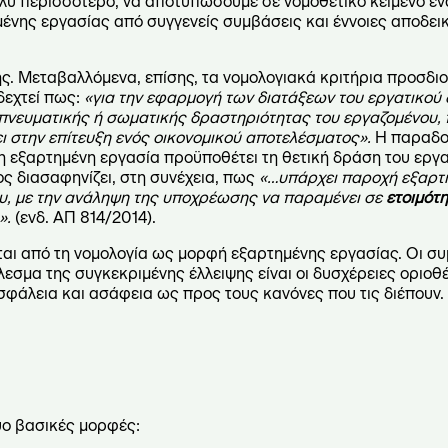
λύ περισσότερο, να αποτυπώσουμε σε νομοθετικό κείμενο έν
ένης εργασίας από συγγενείς συμβάσεις και έννοιες αποδεικ
ς. Μεταβαλλόμενα, επίσης, τα νομολογιακά κριτήρια προσδι
δεχτεί πως:
«για την εφαρμογή των διατάξεων του εργατικού 
 πνευματικής ή σωματικής δραστηριότητας του εργαζομένου,
ι στην επίτευξη ενός οικονομικού αποτελέσματος».
Η παραδο
 η εξαρτημένη εργασία προϋποθέτει τη θετική δράση του εργ
ος διασαφηνίζει, στη συνέχεια, πως
«…υπάρχει παροχή εξαρτ
ου, με την ανάληψη της υποχρέωσης να παραμένει σε
ετοιμότ
».
(ενδ. ΑΠ 814/2014).
ζεται από τη νομολογία ως μορφή εξαρτημένης εργασίας. Οι σ
λεσμα της συγκεκριμένης έλλειψης είναι οι δυσχέρειες οριοθ
σφάλεια και ασάφεια ως προς τους κανόνες που τις διέπουν.
δύο βασικές μορφές: