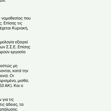
ών.
ής νομοθεσίας που
. Επίσης τις
έχεται Κυριακή,
μολογία εξαιρεί
των Σ.Σ.Ε. Επίσης
ορούν εργασία
θεστώς μη
ονται, κατά την
ενο). Οι
ορισμένο, μισθό.
3 ΑΚ). Και ο
 για τις
ις άδειες, τα
 απόλυσης.