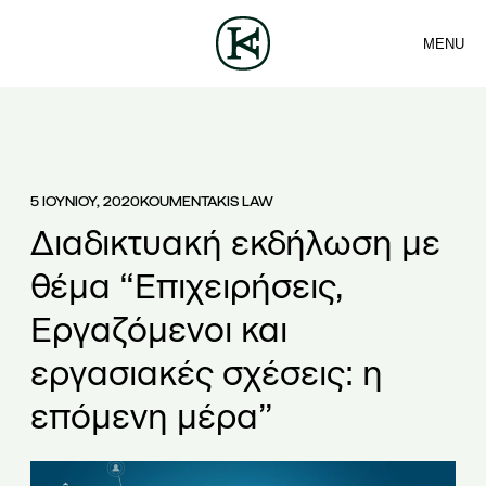
MENU
ΕΤΑΙΡΕΙΑ
ΕΠΙΚΟΙΝΩΝΙΑ
Sea
ΟΜΑΔΑ
ΕΛ
ΥΠΗΡΕΣΙΕΣ
ΑΡΘΡΑ
ΝΕΑ
5 ΙΟΥΝΙΟΥ, 2020
KOUMENTAKIS LAW
Διαδικτυακή εκδήλωση με
θέμα “Επιχειρήσεις,
Εργαζόμενοι και
εργασιακές σχέσεις: η
επόμενη μέρα”