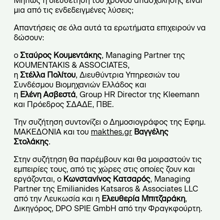
Μήπως η διευθέτηση του χρόνου απασχόλησης είναι
μια από τις ενδεδειγμένες λύσεις;
Απαντήσεις σε όλα αυτά τα ερωτήματα επιχειρούν να
δώσουν:
ο
Σταύρος Κουμεντάκης
, Managing Partner της
KOUMENTAKIS & ASSOCIATES,
η
Στέλλα Πολίτου
, Διευθύντρια Υπηρεσιών του
Συνδέσμου Βιομηχανιών Ελλάδος και
η
Ελένη Ασβεστά
, Group HR Director της Kleemann
και Πρόεδρος ΣΔΑΔΕ, ΠΒΕ.
Την συζήτηση συντονίζει ο Δημοσιογράφος της Εφημ.
ΜΑΚΕΔΟΝΙΑ και του
makthes.gr
Βαγγέλης
Στολάκης
.
Στην συζήτηση θα παρέμβουν και θα μοιραστούν τις
εμπειρίες τους, από τις χώρες στις οποίες ζουν και
εργάζονται, ο
Κωνστανίνος Κατσαρός
, Managing
Partner της Emilianides Katsaros & Associates LLC
από την Λευκωσία και η
Ελευθερία Μπιτζαράκη
,
Δικηγόρος, DPO SPIE GmbH από την Φραγκφούρτη.