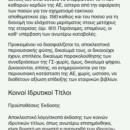
καθαρών κερδών της ΑΕ, ύστερα από την αφαίρεση
των ποσών για τον σχηματισμό τακτικού
αποθεματικού
(άρ. 158)
καθώς και του ποσού για τη
διανομή του ελάχιστου μερίσματος στους μετόχους
της εταιρείας
(άρ. 161).
Παράνομες, επομένως, οι
καθ’ υπέρβαση των ανωτέρω καταβολές.
Προκειμένου να διασφαλίζεται το, αποκλειστικά
περιουσιακής φύσης, δικαίωμά τους, οι δικαιούχοι
έχουν, επιπλέον, δικαίωμα παρακολούθησης των
συνεδριάσεων της ΓΣ-χωρίς, όμως, δικαίωμα ψήφου.
Δικαιούνται, επίσης, να ενημερώνονται για την
περιουσιακή κατάσταση της ΑΕ, χωρίς, ωστόσο, να
διαθέτουν αξίωση επίδειξης των εταιρικών βιβλίων.
Κοινοί Ιδρυτικοί Τίτλοι
Προϋποθέσεις Έκδοσης
Αποκλειστικό λόγο/σκοπό έκδοσης των κοινών
ιδρυτικών τίτλων, όπως ανωτέρω επισημάνθηκε,
είναι δυνατό να συνιστά η ανταμοιβή των ιδρυτών-