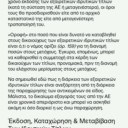
χρόνο έκδοσης των εξαιρετικών ιδρυτικών τίτλων
(κατά τη σύσταση της ΑΕ ή μεταγενέστερα), οι όροι
τους θα προσδιορισθούν είτε από το αρχικό
καταστατικό της είτε από μεταγενέστερη
τροποποίησή του.
«Οροφή» στο ποσό που είναι δυνατό να καταβληθεί
στους δικαιούχους των εξαιρετικών ιδρυτικών τίτλων
είναι ό,τι ο νόμος ορίζει
(άρ. 159)
για τη διανομή
ποσών στους μετόχους. Έγκυρα, επομένως, μπορεί
να καθορισθεί η συμμετοχή στα κέρδη των
δικαιούχων των τίτλων, προνομιακά, πριν τη διανομή
του ελάχιστου μερίσματος στους μετόχους.
Να σημειωθεί εδώ πως η διάρκεια των εξαιρετικών
ιδρυτικών τίτλων είναι ανεξάρτητη από τη διάρκεια
της παραχώρησης των αντικειμένων σε είδος.
Μάλιστα, το δικαίωμα εξαγοράς τους από την ΑΕ
είναι χρονικά απεριόριστο και μπορεί να ασκηθεί
ακόμη κι όσο διαρκεί η ως άνω παραχώρηση.
Έκδοση, Καταχώρηση & Μεταβίβαση