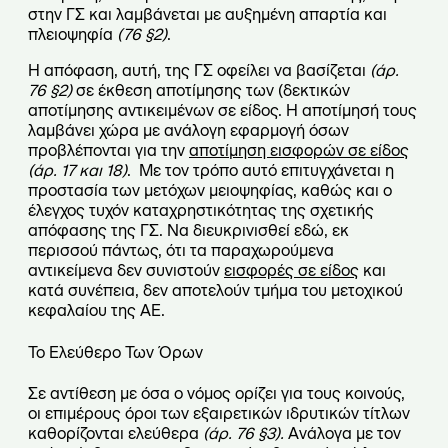
στην ΓΣ και λαμβάνεται με αυξημένη απαρτία και
πλειοψηφία
(76 §2)
.
Η απόφαση, αυτή, της ΓΣ οφείλει να βασίζεται
(άρ.
76 §2)
σε έκθεση αποτίμησης των (δεκτικών
αποτίμησης αντικειμένων σε είδος. Η αποτίμησή τους
λαμβάνει χώρα με ανάλογη εφαρμογή όσων
προβλέπονται για την
αποτίμηση εισφορών σε είδος
(
άρ. 17 και 18)
. Με τον τρόπο αυτό επιτυγχάνεται η
προστασία των μετόχων μειοψηφίας, καθώς και ο
έλεγχος τυχόν καταχρηστικότητας της σχετικής
απόφασης της ΓΣ. Να διευκρινισθεί εδώ, εκ
περισσού πάντως, ότι τα παραχωρούμενα
αντικείμενα δεν συνιστούν
εισφορές σε είδος
και
κατά συνέπεια, δεν αποτελούν τμήμα του μετοχικού
κεφαλαίου της ΑΕ.
Το Ελεύθερο Των Όρων
Σε αντίθεση με όσα ο νόμος ορίζει για τους κοινούς,
οι επιμέρους όροι των εξαιρετικών ιδρυτικών τίτλων
καθορίζονται ελεύθερα
(άρ. 76 §3).
Ανάλογα με τον