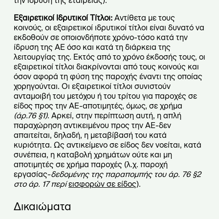
την ίδρυση της εταιρείας).
Εξαιρετικοί Ιδρυτικοί Τίτλοι:
Αντίθετα με τους
κοινούς, οι εξαιρετικοί ιδρυτικοί τίτλοι είναι δυνατό να
εκδοθούν σε οποιονδήποτε χρόνο-τόσο κατά την
ίδρυση της ΑΕ όσο και κατά τη διάρκεια της
λειτουργίας της. Εκτός από το χρόνο έκδοσής τους, οι
εξαιρετικοί τίτλοι διακρίνονται από τους κοινούς και
όσον αφορά τη φύση της παροχής έναντι της οποίας
χορηγούνται. Οι εξαιρετικοί τίτλοι συνιστούν
ανταμοιβή του μετόχου ή του τρίτου για παροχές σε
είδος προς την ΑΕ-αποτιμητές, όμως, σε χρήμα
(άρ.76 §1)
. Αρκεί, στην περίπτωση αυτή, η απλή
παραχώρηση αντικειμένου προς την ΑΕ-δεν
απαιτείται, δηλαδή, η μεταβίβασή του κατά
κυριότητα. Ως αντικείμενο σε είδος δεν νοείται, κατά
συνέπεια, η καταβολή χρημάτων ούτε και μη
αποτιμητές σε χρήμα παροχές (λ.χ. παροχή
εργασίας-
δεδομένης της παραπομπής του άρ. 76 §2
στο άρ. 17 περί
εισφορών σε είδος
).
Δικαιώματα