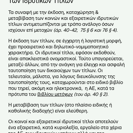
Των Ιδρυτικών Τίτλων
Τα συναφή με την έκδοση, καταχώρηση &
μεταβίβαση των κοινών και εξαιρετικών ιδρυτικών
τίτλων αντιμετωπίζονται με τρόπο ανάλογο όσων
ισχύουν επί μετοχών
(άρ.
40-42,
75 § 6 και 76 § 4).
Η έκδοση των τίτλων, σε έγχαρτη ή λογιστική μορφή,
έχει προαιρετικό και δηλωτικό-νομιμοποιητικό
χαρακτήρα. Οι ιδρυτικοί τίτλοι, εφόσον εκδοθούν,
είναι αποκλειστικά ονομαστικοί. Τούτο υπαγορεύεται,
μεταξύ άλλων, από την ανάγκη για έλεγχο και ασφαλή
ταυτοποίηση των δικαιούχων των τίτλων. Οι
τελευταίοι, μάλιστα, για λόγους διευκόλυνσης της
ταυτοποίησής τους, καταχωρούνται στο ειδικό βιβλίο
που τηρεί, ακόμη και ηλεκτρονικά, η ΑΕ, κατά τα
πρότυπα του
βιβλίου μετόχων
(του άρ. 40 § 2).
Η μεταβίβαση των τίτλων (στο πλαίσιο ειδικής ή
καθολικής διαδοχής) είναι ελεύθερη.
Οι κοινοί και εξαιρετικοί ιδρυτικοί τίτλοι αποτελούν
ένα εξαιρετικό, κατά κυριολεξία, εργαλείο στα χέρια