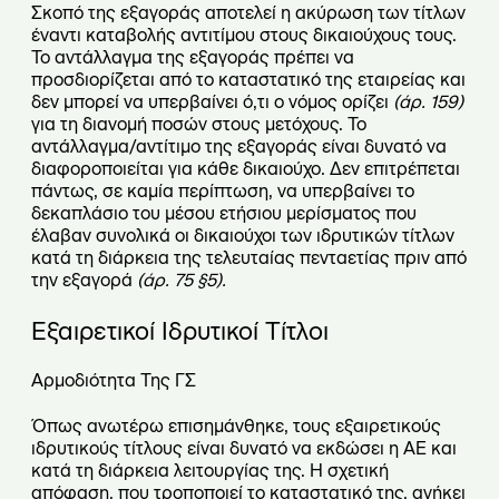
Σκοπό της εξαγοράς αποτελεί η ακύρωση των τίτλων
έναντι καταβολής αντιτίμου στους δικαιούχους τους.
Το αντάλλαγμα της εξαγοράς πρέπει να
προσδιορίζεται από το καταστατικό της εταιρείας και
δεν μπορεί να υπερβαίνει ό,τι ο νόμος ορίζει
(άρ. 159)
για τη διανομή ποσών στους μετόχους. Το
αντάλλαγμα/αντίτιμο της εξαγοράς είναι δυνατό να
διαφοροποιείται για κάθε δικαιούχο. Δεν επιτρέπεται
πάντως, σε καμία περίπτωση, να υπερβαίνει το
δεκαπλάσιο του μέσου ετήσιου μερίσματος που
έλαβαν συνολικά οι δικαιούχοι των ιδρυτικών τίτλων
κατά τη διάρκεια της τελευταίας πενταετίας πριν από
την εξαγορά
(άρ. 75 §5).
Εξαιρετικοί Ιδρυτικοί Τίτλοι
Αρμοδιότητα Της ΓΣ
Όπως ανωτέρω επισημάνθηκε, τους εξαιρετικούς
ιδρυτικούς τίτλους είναι δυνατό να εκδώσει η ΑΕ και
κατά τη διάρκεια λειτουργίας της. Η σχετική
απόφαση, που τροποποιεί το καταστατικό της, ανήκει