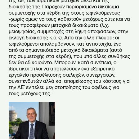
της ΑΕ, των ιδρυτικών μετόχων αλλά και της
διοίκησής της. Παρέχουν περιορισμένο δικαίωμα
συμμετοχής στα κέρδη της στους ωφελούμενους
-χωρίς όμως να τους καθιστούν μετόχους ούτε και να
τους προσφέρουν μετοχικά δικαιώματα (λ.χ.
μειοψηφίας, συμμετοχής στη λήψη αποφάσεων, στην
εκλογή διοίκησης κ.ο.κ). Από την άλλη πλευρά: οι
ωφελούμενοι απολαμβάνουν, κατ΄αντιστοιχία, ένα
από τα σημαντικότερα μετοχικά δικαιώματα (αυτό
της συμμετοχής στα κέρδη), που υπό άλλες συνθήκες
δεν θα εδικαιούντο. Μπορούν, κατά συνέπεια, οι
ιδρυτικοί τίτλοι να αποτελέσουν ένα εξαιρετικό
εργαλείο προσέλκυσης στελεχών, συνεργατών,
συνεπενδυτών αλλά και απομείωσης του κόστους για
την ΑΕ˙ εν τέλει: μεγιστοποίησης του οφέλους για
τους μετόχους της.-