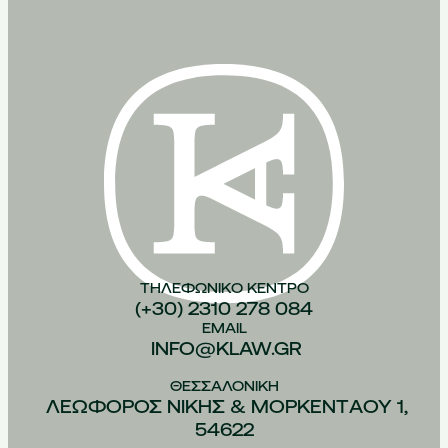
ΤΗΛΕΦΩΝΙΚO ΚEΝΤΡΟ
(+30) 2310 278 084
EMAIL
INFO@KLAW.GR
ΘΕΣΣΑΛΟΝIΚΗ
ΛΕΩΦOΡΟΣ ΝIΚΗΣ & ΜΟΡΚΕΝΤAΟΥ 1,
54622