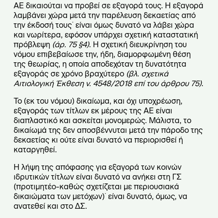
ΑΕ δικαιούται να προβεί σε εξαγορά τους. Η εξαγορά
λαμβάνει χώρα μετά την παρέλευση δεκαετίας από
την έκδοσή τους˙ είναι όμως δυνατό να λάβει χώρα
και νωρίτερα, εφόσον υπάρχει σχετική καταστατική
πρόβλεψη
(άρ. 75 §4)
. Η σχετική διευκρίνηση του
νόμου επιβεβαίωσε την, ήδη, διαμορφωμένη θέση
της θεωρίας, η οποία αποδεχόταν τη δυνατότητα
εξαγοράς σε χρόνο βραχύτερο
(βλ. σχετικά
Αιτιολογική Έκθεση ν. 4548/2018 επί του άρθρου 75)
.
Το (εκ του νόμου) δικαίωμα, και όχι υποχρέωση,
εξαγοράς των τίτλων εκ μέρους της ΑΕ είναι
διαπλαστικό και ασκείται μονομερώς. Μάλιστα, το
δικαίωμά της δεν αποσβέννυται μετά την πάροδο της
δεκαετίας κι ούτε είναι δυνατό να περιορισθεί ή
καταργηθεί.
Η λήψη της απόφασης για εξαγορά των κοινών
ιδρυτικών τίτλων είναι δυνατό να ανήκει στη ΓΣ
(προτιμητέο-καθώς σχετίζεται με περιουσιακά
δικαιώματα των μετόχων)˙ είναι δυνατό, όμως, να
ανατεθεί και στο ΔΣ.