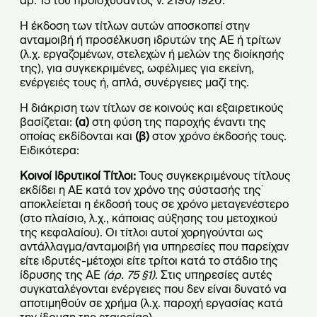
άρ. 15 του προϊσχύσαντος ν. 2190/1920.
Η έκδοση των τίτλων αυτών αποσκοπεί στην
ανταμοιβή ή προσέλκυση ιδρυτών της ΑΕ ή τρίτων
(λ.χ. εργαζομένων, στελεχών ή μελών της διοίκησής
της), για συγκεκριμένες, ωφέλιμες για εκείνη,
ενέργειές τους ή, απλά, συνέργειες μαζί της.
Η διάκριση των τίτλων σε κοινούς και εξαιρετικούς
βασίζεται:
(α)
στη φύση της παροχής έναντι της
οποίας εκδίδονται και
(β)
στον χρόνο έκδοσής τους.
Ειδικότερα:
Κοινοί Ιδρυτικοί Τίτλοι:
Τους συγκεκριμένους τίτλους
εκδίδει η ΑΕ κατά τον χρόνο της σύστασής της˙
αποκλείεται η έκδοσή τους σε χρόνο μεταγενέστερο
(στο πλαίσιο, λ.χ., κάποιας αύξησης του μετοχικού
της κεφαλαίου). Οι τίτλοι αυτοί χορηγούνται ως
αντάλλαγμα/ανταμοιβή για υπηρεσίες που παρείχαν
είτε ιδρυτές-μέτοχοι είτε τρίτοι κατά το στάδιο της
ίδρυσης της ΑΕ
(άρ. 75 §1)
. Στις υπηρεσίες αυτές
συγκαταλέγονται ενέργειες που δεν είναι δυνατό να
αποτιμηθούν σε χρήμα (λ.χ. παροχή εργασίας κατά