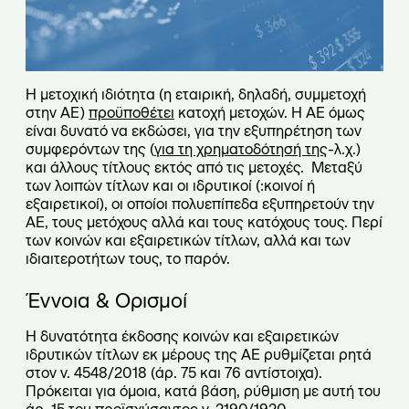
Η μετοχική ιδιότητα (η εταιρική, δηλαδή, συμμετοχή
στην ΑΕ)
προϋποθέτει
κατοχή μετοχών. Η ΑΕ όμως
είναι δυνατό να εκδώσει, για την εξυπηρέτηση των
συμφερόντων της (
για τη χρηματοδότησή της
-λ.χ.)
και άλλους τίτλους εκτός από τις μετοχές. Μεταξύ
των λοιπών τίτλων και οι ιδρυτικοί (:κοινοί ή
εξαιρετικοί), οι οποίοι πολυεπίπεδα εξυπηρετούν την
ΑΕ, τους μετόχους αλλά και τους κατόχους τους. Περί
των κοινών και εξαιρετικών τίτλων, αλλά και των
ιδιαιτεροτήτων τους, το παρόν.
Έννοια & Ορισμοί
Η δυνατότητα έκδοσης κοινών και εξαιρετικών
ιδρυτικών τίτλων εκ μέρους της ΑΕ ρυθμίζεται ρητά
στον ν. 4548/2018 (άρ. 75 και 76 αντίστοιχα).
Πρόκειται για όμοια, κατά βάση, ρύθμιση με αυτή του