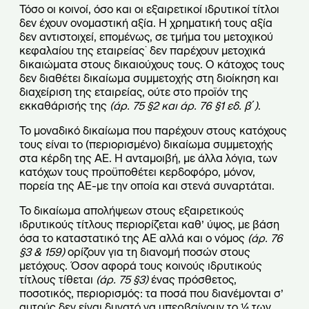
Τόσο οι κοινοί, όσο και οι εξαιρετικοί ιδρυτικοί τίτλοι
δεν έχουν ονομαστική αξία. Η χρηματική τους αξία
δεν αντιστοιχεί, επομένως, σε τμήμα του μετοχικού
κεφαλαίου της εταιρείας˙ δεν παρέχουν μετοχικά
δικαιώματα στους δικαιούχους τους. Ο κάτοχος τους
δεν διαθέτει δικαίωμα συμμετοχής στη διοίκηση και
διαχείριση της εταιρείας, ούτε στο προϊόν της
εκκαθάρισής της
(άρ. 75 §2 και άρ. 76 §1 εδ. β΄)
.
Το μοναδικό δικαίωμα που παρέχουν στους κατόχους
τους είναι το (περιορισμένο) δικαίωμα συμμετοχής
στα κέρδη της ΑΕ. Η ανταμοιβή, με άλλα λόγια, των
κατόχων τους προϋποθέτει κερδοφόρο, μόνον,
πορεία της ΑΕ-με την οποία και στενά συναρτάται.
Το δικαίωμα απολήψεων στους εξαιρετικούς
ιδρυτικούς τίτλους περιορίζεται καθ’ ύψος, με βάση
όσα το καταστατικό της ΑΕ αλλά και ο νόμος
(άρ. 76
§3 & 159)
ορίζουν για τη διανομή ποσών στους
μετόχους. Όσον αφορά τους κοινούς ιδρυτικούς
τίτλους τίθεται
(άρ. 75 §3)
ένας πρόσθετος,
ποσοτικός, περιορισμός: τα ποσά που διανέμονται σ’
αυτούς δεν είναι δυνατό να υπερβαίνουν το ¼ των