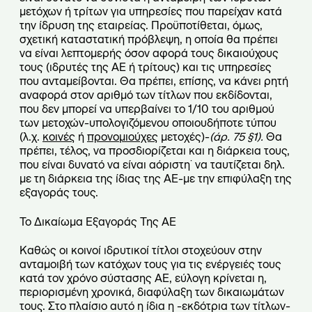
μετόχων ή τρίτων για υπηρεσίες που παρείχαν κατά
την ίδρυση της εταιρείας. Προϋποτίθεται, όμως,
σχετική καταστατική πρόβλεψη, η οποία θα πρέπει
να είναι λεπτομερής όσον αφορά τους δικαιούχους
τους (ιδρυτές της ΑΕ ή τρίτους) και τις υπηρεσίες
που ανταμείβονται. Θα πρέπει, επίσης, να κάνει ρητή
αναφορά στον αριθμό των τίτλων που εκδίδονται,
που δεν μπορεί να υπερβαίνει το 1/10 του αριθμού
των μετοχών-υπολογιζόμενου οποιουδήποτε τύπου
(λ.χ.
κοινές
ή
προνομιούχες
μετοχές)-
(άρ. 75 §1).
Θα
πρέπει, τέλος, να προσδιορίζεται και η διάρκεια τους,
που είναι δυνατό να είναι αόριστη˙ να ταυτίζεται δηλ.
με τη διάρκεια της ίδιας της ΑΕ-με την επιφύλαξη της
εξαγοράς τους.
Το Δικαίωμα Εξαγοράς Της ΑΕ
Καθώς οι κοινοί ιδρυτικοί τίτλοι στοχεύουν στην
ανταμοιβή των κατόχων τους για τις ενέργειές τους
κατά τον χρόνο σύστασης ΑΕ, εύλογη κρίνεται η,
περιορισμένη χρονικά, διαφύλαξη των δικαιωμάτων
τους. Στο πλαίσιο αυτό η ίδια η -εκδότρια των τίτλων-