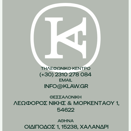
ΤΗΛΕΦΩΝΙΚO ΚEΝΤΡΟ
(+30) 2310 278 084
EMAIL
INFO@KLAW.GR
ΘΕΣΣΑΛΟΝIΚΗ
ΛΕΩΦOΡΟΣ ΝIΚΗΣ & ΜΟΡΚΕΝΤAΟΥ 1,
54622
ΑΘHΝΑ
ΟΙΔIΠΟΔΟΣ 1, 15238, ΧΑΛAΝΔΡΙ