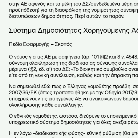
στην ΑΕ αφενός και τα μέλη του ΔΣ/
συνδεδεμένα μέρη
αφ
προϋπόθεση) για τη διασφάλιση της νομιμότητας σύναψ
διατυπώσεων δημοσιότητας. Περί αυτών, το παρόν.
Σύστημα Δημοσιότητας Χορηγούμενης Ά
Πεδίο Εφαρμογής – Σκοπός
Ο νόμος για τις ΑΕ με σαφήνεια (άρ. 101 §§2 και 3 ν. 45
σύννομη ολοκλήρωση της διαδικασίας σύναψης συναλλαγώ
μέριμνα (:§2, εδ. α’) του ΔΣ: «Το διοικητικό συμβούλιο α
είτε από τη γενική συνέλευση, καθώς και την άπρακτη
Να σημειωθεί εδώ πως ο Έλληνας νομοθέτης προέβη σε 
2007/36/ΕΚ (όπως τροποποιήθηκε με την Οδηγία 2017/82
υποχρεώνουν τις εισηγμένες ΑΕ να ανακοινώνουν δημόσ
ολοκλήρωσης κάθε συναλλαγής.
Ο εθνικός νομοθέτης, ωστόσο, διεύρυνε το υποκειμενικ
υποχρεωτικό σύστημα δημοσιότητας για όλες ανεξαιρέτως
Η εν λόγω -διαδικαστικής φύσης- εθνική ρύθμιση (θα μπ