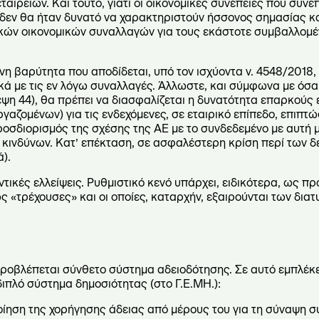
αιρειών. Και τούτο, γιατί οι οικονομικές συνέπειες που συνε
 δεν θα ήταν δυνατό να χαρακτηριστούν ήσσονος σημασίας κα
ικών οικονομικών συναλλαγών για τους εκάστοτε συμβαλλομέ
η βαρύτητα που αποδίδεται, υπό τον ισχύοντα ν. 4548/2018,
κά με τις εν λόγω συναλλαγές. Άλλωστε, και σύμφωνα με όσα
ψη 44), θα πρέπει να διασφαλίζεται η δυνατότητα επαρκούς
γαζομένων) για τις ενδεχόμενες, σε εταιρικό επίπεδο, επιπτ
ροσδιορισμός της σχέσης της ΑΕ με το συνδεδεμένο με αυτή μ
ινδύνων. Κατ’ επέκταση, σε ασφαλέστερη κρίση περί των δ
).
ικές ελλείψεις. Ρυθμιστικό κενό υπάρχει, ειδικότερα, ως πρ
ως «τρέχουσες»
και οι οποίες, καταρχήν, εξαιρούνται των δι
 προβλέπεται σύνθετο σύστημα αδειοδότησης. Σε αυτό εμπλέκε
 διπλό σύστημα δημοσιότητας (στο Γ.Ε.ΜΗ.):
ποίηση της χορήγησης άδειας από μέρους του για τη σύναψη 