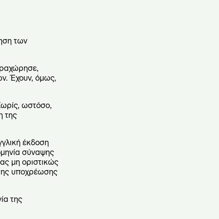
ίηση των
αραχώρησε,
ν. Έχουν, όμως,
Χωρίς, ωστόσο,
η της
γγλική έκδοση
ρομηνία σύναψης
ας μη οριστικώς
 της υποχρέωσης
ία της