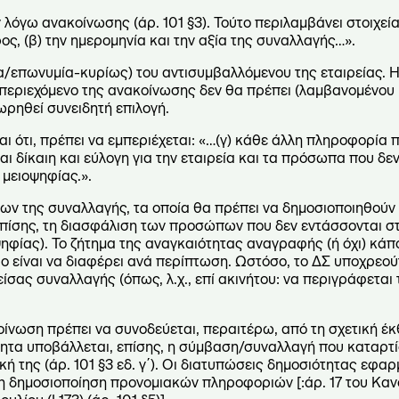
ν λόγω ανακοίνωσης (άρ. 101 §3). Τούτο περιλαμβάνει στοιχεί
ος, (β) την ημερομηνία και την αξία της συναλλαγής…».
νομα/επωνυμία-κυρίως) του αντισυμβαλλόμενου της εταιρείας. 
 περιεχόμενο της ανακοίνωσης δεν θα πρέπει (λαμβανομένου 
ρηθεί συνειδητή επιλογή.
 ότι, πρέπει να εμπεριέχεται: «…(γ) κάθε άλλη πληροφορία π
αι δίκαιη και εύλογη για την εταιρεία και τα πρόσωπα που δε
μειοψηφίας.».
νων της συναλλαγής, τα οποία θα πρέπει να δημοσιοποιηθούν 
 Επίσης, τη διασφάλιση των προσώπων που δεν εντάσσονται 
φίας). Το ζήτημα της αναγκαιότητας αναγραφής (ή όχι) κάπ
ο είναι να διαφέρει ανά περίπτωση. Ωστόσο, το ΔΣ υποχρεούτ
ίσας συναλλαγής (όπως, λ.χ., επί ακινήτου: να περιγράφεται
οίνωση πρέπει να συνοδεύεται, περαιτέρω, από τη σχετική έ
σιότητα υποβάλλεται, επίσης, η σύμβαση/συναλλαγή που καταρτί
ή της (άρ. 101 §3 εδ. γ΄). Οι διατυπώσεις δημοσιότητας εφαρ
τη δημοσιοποίηση προνομιακών πληροφοριών [:άρ. 17 του Καν