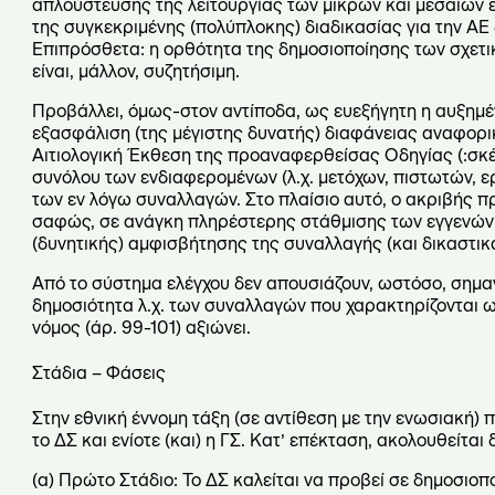
απλούστευσης της λειτουργίας των μικρών και μεσαίων ετ
της συγκεκριμένης (πολύπλοκης) διαδικασίας για την ΑΕ
Επιπρόσθετα: η ορθότητα της δημοσιοποίησης των σχετ
είναι, μάλλον, συζητήσιμη.
Προβάλλει, όμως-στον αντίποδα, ως ευεξήγητη η αυξημέν
εξασφάλιση (της μέγιστης δυνατής) διαφάνειας αναφορι
Αιτιολογική Έκθεση της προαναφερθείσας Οδηγίας (:σκέ
συνόλου των ενδιαφερομένων (λ.χ. μετόχων, πιστωτών, ερ
των εν λόγω συναλλαγών. Στο πλαίσιο αυτό, ο ακριβής π
σαφώς, σε ανάγκη πληρέστερης στάθμισης των εγγενών κ
(δυνητικής) αμφισβήτησης της συναλλαγής (και δικαστικά
Από το σύστημα ελέγχου δεν απουσιάζουν, ωστόσο, σημαντ
δημοσιότητα λ.χ.
των συναλλαγών που χαρακτηρίζονται 
νόμος (άρ. 99-101) αξιώνει.
Στάδια – Φάσεις
Στην εθνική έννομη τάξη (σε αντίθεση με την ενωσιακή)
το ΔΣ και ενίοτε (και) η ΓΣ. Κατ’ επέκταση, ακολουθείται
(α) Πρώτο Στάδιο: Το ΔΣ καλείται να προβεί σε δημοσιο