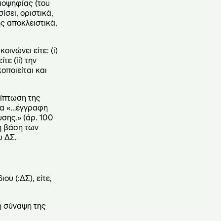
ιοψηφίας (του
σει, οριστικά,
ης αποκλειστικά,
ινώνει είτε: (i)
ε (ii) την
οποιείται και
ρίπτωση της
ώρα «…έγγραφη
σης.» (άρ. 100
τη βάση των
υ ΔΣ.
ου (:ΔΣ), είτε,
τη σύναψη της