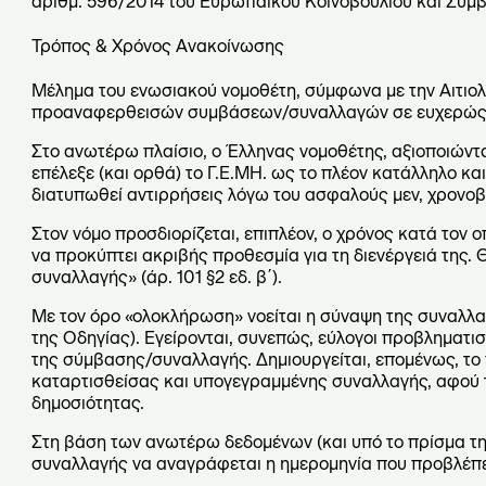
αριθμ. 596/2014 του Ευρωπαϊκού Κοινοβουλίου και Συμβουλ
Τρόπος & Χρόνος Ανακοίνωσης
Μέλημα του ενωσιακού νομοθέτη, σύμφωνα με την Αιτιολ
προαναφερθεισών συμβάσεων/συναλλαγών σε ευχερώς προ
Στο ανωτέρω πλαίσιο, ο Έλληνας νομοθέτης, αξιοποιώντ
επέλεξε (και ορθά) το Γ.Ε.ΜΗ. ως το πλέον κατάλληλο κ
διατυπωθεί αντιρρήσεις λόγω του ασφαλούς μεν, χρονο
Στον νόμο προσδιορίζεται, επιπλέον, ο χρόνος κατά τον 
να προκύπτει ακριβής προθεσμία για τη διενέργειά της. 
συναλλαγής» (άρ. 101 §2 εδ. β΄).
Με τον όρο «ολοκλήρωση» νοείται η σύναψη της συναλλαγ
της Οδηγίας). Εγείρονται, συνεπώς, εύλογοι προβληματι
της σύμβασης/συναλλαγής. Δημιουργείται, επομένως, το
καταρτισθείσας και υπογεγραμμένης συναλλαγής, αφού 
δημοσιότητας.
Στη βάση των ανωτέρω δεδομένων (και υπό το πρίσμα της
συναλλαγής να αναγράφεται η ημερομηνία που προβλέπετ