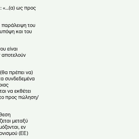
α: «…(α) ως προς
Η παράλειψη του
υπόψη και του
ου είναι
ν αποτελούν
(θα πρέπει να)
στα συνδεδεμένα
οιας
αι να εκθέτει
 το προς πώληση/
κθεση
ζεται μεταξύ
μόζονται, εν
ονισμού (ΕΕ)