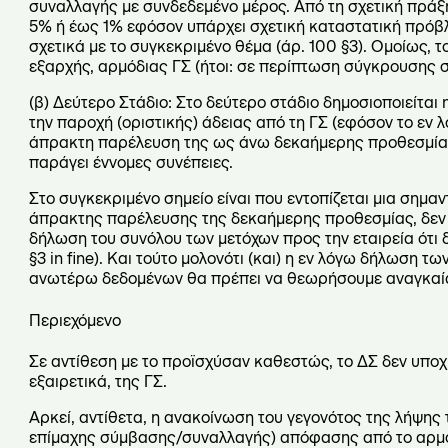
συναλλαγής με συνδεδεμένο μέρος. Από τη σχετική πράξη
5% ή έως 1% εφόσον υπάρχει σχετική καταστατική πρόβλε
σχετικά με το συγκεκριμένο θέμα (άρ. 100 §3). Ομοίως, τ
εξαρχής, αρμόδιας ΓΣ (ήτοι: σε περίπτωση σύγκρουσης 
(β) Δεύτερο Στάδιο: Στο δεύτερο στάδιο δημοσιοποιείται 
την παροχή (οριστικής) άδειας από τη ΓΣ (εφόσον το εν λ
άπρακτη παρέλευση της ως άνω δεκαήμερης προθεσμίας. Σ
παράγει έννομες συνέπειες.
Στο συγκεκριμένο σημείο είναι που εντοπίζεται μια σημα
άπρακτης παρέλευσης της δεκαήμερης προθεσμίας, δεν ρ
δήλωση του συνόλου των μετόχων προς την εταιρεία ότι δ
§3 in fine). Και τούτο μολονότι (και) η εν λόγω δήλωση 
ανωτέρω δεδομένων θα πρέπει να θεωρήσουμε αναγκαία
Περιεχόμενο
Σε αντίθεση με το προϊσχύσαν καθεστώς, το ΔΣ δεν υποχρεο
εξαιρετικά, της ΓΣ.
Αρκεί, αντίθετα, η ανακοίνωση του γεγονότος της λήψης 
επίμαχης σύμβασης/συναλλαγής) απόφασης από το αρμόδ