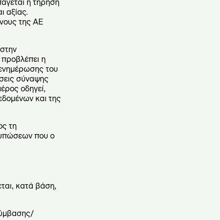
πάγεται η τήρηση
ι αξίας.
νους της ΑΕ
 στην
 προβλέπει η
 ενημέρωσης του
ώσεις σύναψης
έρος οδηγεί,
εδομένων και της
ος τη
ατυπώσεων που ο
ται, κατά βάση,
σύμβασης/