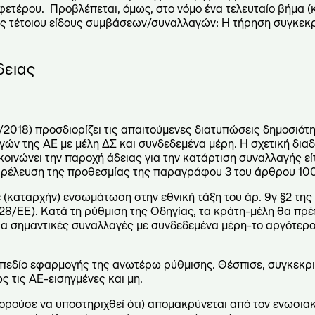
ετέρου. Προβλέπεται, όμως, στο νόμο ένα τελευταίο βήμα (
ης τέτοιου είδους συμβάσεων/συναλλαγών: Η τήρηση συγκεκ
δειας
48/2018) προσδιορίζει τις απαιτούμενες διατυπώσεις δημοσιότη
ν της ΑΕ με μέλη ΔΣ και συνδεδεμένα μέρη. Η σχετική διαδ
νακοινώνει την παροχή άδειας για την κατάρτιση συναλλαγής είτ
 παρέλευση της προθεσμίας της παραγράφου 3 του άρθρου 10
(καταρχήν) ενσωμάτωση στην εθνική τάξη του άρ. 9γ §2 της
8/ΕΕ). Κατά τη ρύθμιση της Οδηγίας, τα κράτη-μέλη θα πρέ
ια σημαντικές συναλλαγές με συνδεδεμένα μέρη-το αργότερο
ό πεδίο εφαρμογής της ανωτέρω ρύθμισης. Θέσπισε, συγκεκρι
 τις ΑΕ-εισηγμένες και μη.
ορούσε να υποστηριχθεί ότι) απομακρύνεται από τον ενωσιακ