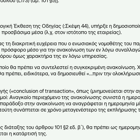
ίου (L173) (άρ. 101 §5)].
ογική Έκθεση της Οδηγίας (:Σκέψη 44), υπήρξε η δημοσιοπο
σβάσιμα μέσα (λ.χ. στον ιστότοπο της εταιρείας).
ας τη διακριτική ευχέρεια που ο ενωσιακός νομοθέτης του π
αι πρόσφορο μέσο για την ανακοίνωση των εν λόγω συναλλαγώ
βόρου όμως χαρακτήρα της εν λόγω υπηρεσίας.
οποίο θα πρέπει να συντελεστεί η συγκεκριμένη ανακοίνωση. 
Θα πρέπει, ειδικότερα, να δημοσιευθεί «…πριν την ολοκλήρωσ
ής («conclusion of transaction», όπως (μνημονεύεται στην α
σμοί: Αναγκαίο περιεχόμενο της ανακοίνωσης συνιστά η ημε
 παράδοξο στην ανακοίνωση να αναγράφεται η ημερομηνία μί
τούτη συνάπτεται σε χρόνο μεταγενέστερο της εκπλήρωσης
 διάταξης του άρθρου 101 §2 εδ. β΄), θα πρέπει ως ημερομην
αι η κατάρτισή της.