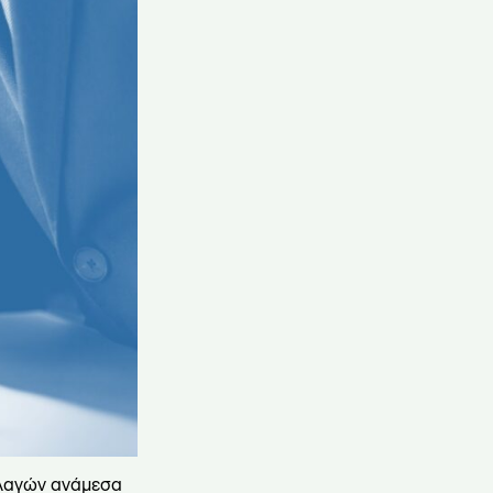
λλαγών ανάμεσα