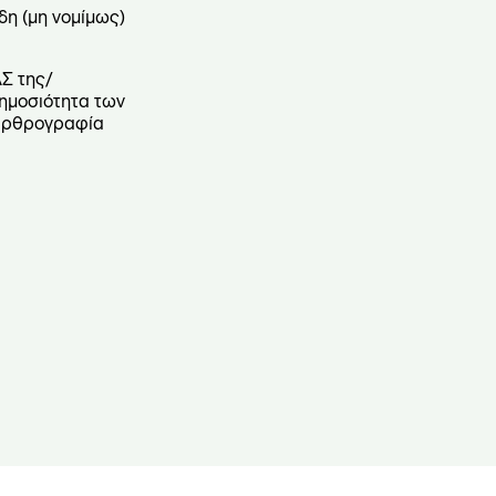
δη (μη νομίμως)
Σ της/
δημοσιότητα των
 αρθρογραφία