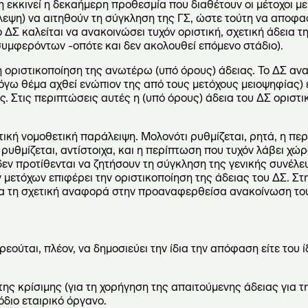
 εκκινεί η δεκαήμερη προθεσμία που διαθέτουν οι μέτοχοι με
ψη) να αιτηθούν τη σύγκληση της ΓΣ, ώστε τούτη να αποφασί
ο ΔΣ καλείται να ανακοινώσει τυχόν οριστική, σχετική άδεια τ
συμφερόντων -οπότε και δεν ακολουθεί επόμενο στάδιο).
η οριστικοποίηση της ανωτέρω (υπό όρους) άδειας. Το ΔΣ ανακο
όγω θέμα αχθεί ενώπιον της από τους μετόχους μειοψηφίας) είτ
τις περιπτώσεις αυτές η (υπό όρους) άδεια του ΔΣ οριστικ
ντική νομοθετική παράλειψη. Μολονότι ρυθμίζεται, ρητά, η πε
υθμίζεται, αντίστοιχα, και η περίπτωση που τυχόν λάβει χ
εν προτίθενται να ζητήσουν τη σύγκληση της γενικής συνέλευ
των μετόχων επιφέρει την οριστικοποίηση της άδειας του ΔΣ. Σ
 τη σχετική αναφορά στην προαναφερθείσα ανακοίνωση το
ύται, πλέον, να δημοσιεύει την ίδια την απόφαση είτε του ίδι
της κρίσιμης (για τη χορήγηση της απαιτούμενης άδειας για 
ιο εταιρικό όργανο.