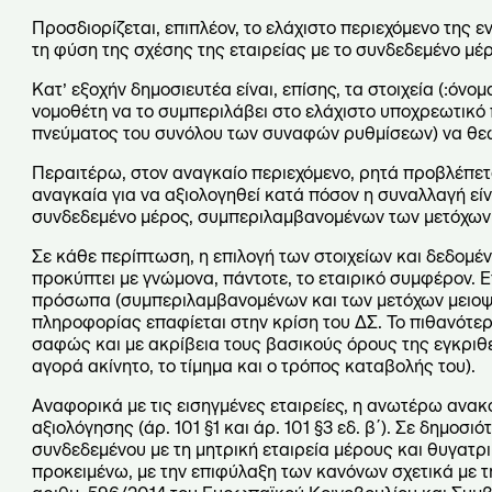
Προσδιορίζεται, επιπλέον, το ελάχιστο περιεχόμενο της ε
τη φύση της σχέσης της εταιρείας με το συνδεδεμένο μέρ
Κατ’ εξοχήν δημοσιευτέα είναι, επίσης, τα στοιχεία (:ό
νομοθέτη να το συμπεριλάβει στο ελάχιστο υποχρεωτικό
πνεύματος του συνόλου των συναφών ρυθμίσεων) να θεω
Περαιτέρω, στον αναγκαίο περιεχόμενο, ρητά προβλέπεται
αναγκαία για να αξιολογηθεί κατά πόσον η συναλλαγή είν
συνδεδεμένο μέρος, συμπεριλαμβανομένων των μετόχων 
Σε κάθε περίπτωση, η επιλογή των στοιχείων και δεδομέ
προκύπτει με γνώμονα, πάντοτε, το εταιρικό συμφέρον.
πρόσωπα (συμπεριλαμβανομένων και των μετόχων μειοψη
πληροφορίας επαφίεται στην κρίση του ΔΣ. Το πιθανότερ
σαφώς και με ακρίβεια τους βασικούς όρους της εγκριθε
αγορά ακίνητο, το τίμημα και ο τρόπος καταβολής του).
Αναφορικά με τις εισηγμένες εταιρείες, η ανωτέρω ανακ
αξιολόγησης (άρ. 101 §1 και άρ. 101 §3 εδ. β΄). Σε δημο
συνδεδεμένου με τη μητρική εταιρεία μέρους και θυγατρικ
προκειμένω, με την επιφύλαξη των κανόνων σχετικά με 