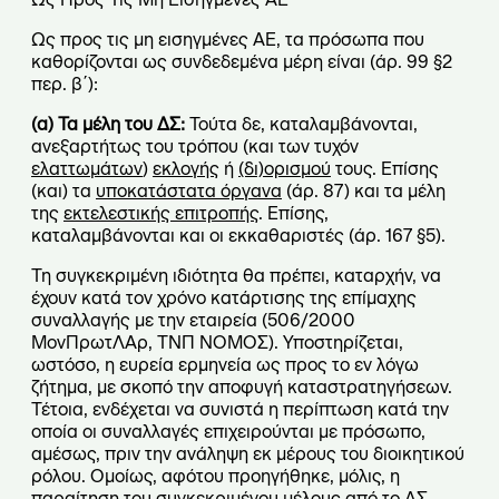
Ως προς τις μη εισηγμένες ΑΕ, τα πρόσωπα που
καθορίζονται ως συνδεδεμένα μέρη είναι (άρ. 99 §2
περ. β΄):
(α) Τα μέλη του ΔΣ:
Τούτα δε, καταλαμβάνονται,
ανεξαρτήτως του τρόπου (και των τυχόν
ελαττωμάτων
)
εκλογής
ή
(δι)ορισμού
τους. Επίσης
(και) τα
υποκατάστατα όργανα
(άρ. 87) και τα μέλη
της
εκτελεστικής επιτροπής
. Επίσης,
καταλαμβάνονται και οι εκκαθαριστές (άρ. 167 §5).
Τη συγκεκριμένη ιδιότητα θα πρέπει, καταρχήν, να
έχουν κατά τον χρόνο κατάρτισης της επίμαχης
συναλλαγής με την εταιρεία (506/2000
ΜονΠρωτΛΑρ, ΤΝΠ ΝΟΜΟΣ). Υποστηρίζεται,
ωστόσο, η ευρεία ερμηνεία ως προς το εν λόγω
ζήτημα, με σκοπό την αποφυγή καταστρατηγήσεων.
Τέτοια, ενδέχεται να συνιστά η περίπτωση κατά την
οποία οι συναλλαγές επιχειρούνται με πρόσωπο,
αμέσως, πριν την ανάληψη εκ μέρους του διοικητικού
ρόλου. Ομοίως, αφότου προηγήθηκε, μόλις, η
παραίτηση του συγκεκριμένου μέλους από το ΔΣ.