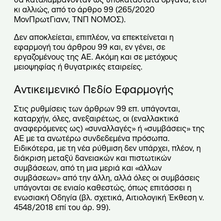
κι αλλιώς, από το άρθρο 99 (265/2020
ΜονΠρωτΓιανν, ΤΝΠ ΝΟΜΟΣ).
Δεν αποκλείεται, επιπλέον, να επεκτείνεται η
εφαρμογή του άρθρου 99 και, εν γένει, σε
εργαζομένους της ΑΕ. Ακόμη και σε μετόχους
μειοψηφίας ή θυγατρικές εταιρείες.
Αντικειμενικό Πεδίο Εφαρμογής
Στις ρυθμίσεις των άρθρων 99 επ. υπάγονται,
καταρχήν, όλες, ανεξαιρέτως, οι (εναλλακτικά
αναφερόμενες ως) «συναλλαγές» ή «συμβάσεις» της
ΑΕ με τα ανωτέρω συνδεδεμένα πρόσωπα.
Ειδικότερα, με τη νέα ρύθμιση δεν υπάρχει, πλέον, η
διάκριση μεταξύ δανειακών και πιστωτικών
συμβάσεων, από τη μια μεριά και «άλλων
συμβάσεων» από την άλλη, αλλά όλες οι συμβάσεις
υπάγονται σε ενιαίο καθεστώς, όπως επιτάσσει η
ενωσιακή Οδηγία (βλ. σχετικά, Αιτιολογική Έκθεση ν.
4548/2018 επί του άρ. 99).