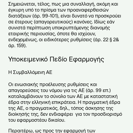
Σημειώνεται, τέλος, πως μια συναλλαγή, ακόμη και
έγκυρη υπό το πρίσμα των προαναφερθεισών
διατάξεων (άρ. 99-101), είναι δυνατό να προσκρούει
σε έτερους (απαγορευτικούς) κανόνες. Ιδίως εάν
συνιστά περίπτωση υποκρυπτόμενης διανομής
εταιρικής περιουσίας, όποτε θα ισχύουν,
ενδεχομένως, οι ειδικότερες ρυθμίσεις (άρ. 22 § 2&
άρ. 159).
Υποκειμενικό Πεδίο Εφαρμογής
Η Συμβαλλόμενη ΑΕ
Οι ενωσιακής προέλευσης ρυθμίσεις και
απαγορεύσεις του νόμου για τις ΑΕ (άρ. 99 επ.)
καταλαμβάνουν το σύνολο των ΑΕ με καταστατική
έδρα στην ελληνική επικράτεια. Η πραγματική έδρα
της ΑΕ, ο πραγματικός, δηλ., τόπος άσκησης της
διοίκησής της, δεν ενδιαφέρει για τον προσδιορισμό
του εφαρμοστέου δικαίου.
Περαιτέρω, ως προς την εφαρμογή των