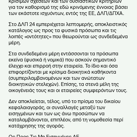
κρίσιμων σχέσεων και των ουσιαστικών κριτηρίων
για τον καθορισμό της εδώ κρινόμενης έννοιας βάσει
των εκάστοτε ισχυόντων, εντός της ΕΕ, ΔΛΠ/ΔΠΧΑ.
Στο ΔΛΠ 24 εμπεριέχεται λεπτομερής, αποκλειστικός
κατάλογος ως προς τα φυσικά πρόσωπα και τις
λοιπές «οντότητες» που θεωρούνται ως συνδεδεμένα
μέρη.
Στα συνδεδεμένα μέρη εντάσσονται τα πρόσωπα
εκείνα (φυσικά ή νομικά) που ασκούν σημαντικό
έλεγχο και επιρροή στην εταιρεία. Το ίδιο και όσα
επιφορτίζονται με κρίσιμα διοικητικά καθήκοντα
(συμπεριλαμβανομένων και των ανώτατων
διοικητικών στελεχών). Επίσης, τα στενά μέλη της
οικογένειάς τους και οι εταιρείες συμφερόντων τους.
Δεν αποκλείεται, τέλος, υπό το πρίσμα του δικαίου
κεφαλαιαγοράς, οι συναλλαγές μεταξύ των
εισηγμένων και των ως άνω προσώπων να
καταλαμβάνονται, επιπλέον, από τη νομοθεσία περί
κατάχρησης της αγοράς.
Ως Προς Τις Μη Εισηγμένες ΑΕ