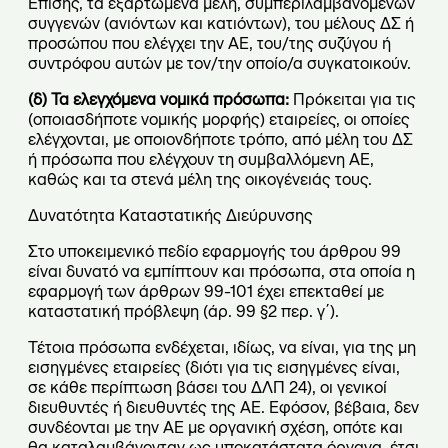
Επίσης, τα εξαρτώμενα μέλη, συμπεριλαμβανομένων
συγγενών (ανιόντων και κατιόντων), του μέλους ΔΣ ή
προσώπου που ελέγχει την ΑΕ, του/της συζύγου ή
συντρόφου αυτών με τον/την οποίο/α συγκατοικούν.
(δ) Τα ελεγχόμενα νομικά πρόσωπα:
Πρόκειται για τις
(οποιασδήποτε νομικής μορφής) εταιρείες, οι οποίες
ελέγχονται, με οποιονδήποτε τρόπο, από μέλη του ΔΣ
ή πρόσωπα που ελέγχουν τη συμβαλλόμενη ΑΕ,
καθώς και τα στενά μέλη της οικογένειάς τους.
Δυνατότητα Καταστατικής Διεύρυνσης
Στο υποκειμενικό πεδίο εφαρμογής του άρθρου 99
είναι δυνατό να εμπίπτουν και πρόσωπα, στα οποία η
εφαρμογή των άρθρων 99-101 έχει επεκταθεί με
καταστατική πρόβλεψη (άρ. 99 §2 περ. γ΄).
Τέτοια πρόσωπα ενδέχεται, ιδίως, να είναι, για της μη
εισηγμένες εταιρείες (διότι για τις εισηγμένες είναι,
σε κάθε περίπτωση βάσει του ΔΛΠ 24), οι γενικοί
διευθυντές ή διευθυντές της ΑΕ. Εφόσον, βέβαια, δεν
συνδέονται με την ΑΕ με οργανική σχέση, οπότε και
θα καταλαμβάνονταν ως υποκατάστατα όργανα, έτσι