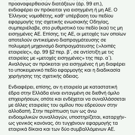
προαναφερθεισών διατάξεων (άρ. 99 επ.),
ενδιαφέρει αν πρόκειται για εισηγμένη ή μη ΑΕ. Ο
Έλληνας νομοθέτης, καθ’ υπέρβαση του πεδίου
εφαρμογής της σχετικής ενωσιακής Οδηγίας,
συμπεριέλαβε, στο ρυθμιστικό του πεδίο (και) τις μη
εισηγμένες ΑΕ. Επίσης, τις ΑΕ, οι μετοχές των οποίων
αποτελούν αντικείμενο διαπραγμάτευσης σε
πολυμερή μηχανισμό διαπραγμάτευσης (:«λοιπές
εταιρείες», άρ. 99 §2 περ. β΄, σε αντίστιξη με τις
εταιρείες με «μετοχές εισηγμένες» της περ. α΄).
Αναλόγως αν πρόκειται για εισηγμένες ή μη διαφέρει
το υποκειμενικό πεδίο εφαρμογής και η διαδικασία
χορήγησης της σχετικής άδειας.
Ενδιαφέρει, επίσης, αν η εταιρεία με καταστατική
έδρα στην Ελλάδα είναι ενταγμένη σε διεθνή όμιλο
επιχειρήσεων, οπότε και ενδέχεται να συναλλάσσεται
με άλλες εταιρείες του ομίλου που εδρεύουν στην
αλλοδαπή. Στην περίπτωση των ως άνω
ενδοομιλικών συναλλαγών, υποστηρίζεται, καταρχήν-
ως γενικός κανόνας, ότι τυγχάνουν εφαρμογής τα
εταιρικά δίκαια και των δύο συμβαλλόμενων ΑΕ.