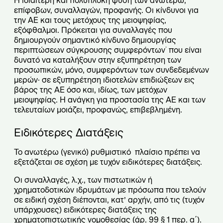
Η ιδιαίτερη και πολύπλοκη φύση των ανωτέρω,
επίφοβων, συναλλαγών, προφανής. Οι κίνδυνοι για
την ΑΕ και τους μετόχους της μειοψηφίας,
εξόφθαλμοι. Πρόκειται για συναλλαγές που
δημιουργούν σημαντικό κίνδυνο δημιουργίας
περιπτώσεων σύγκρουσης συμφερόντων˙ που είναι
δυνατό να καταλήξουν στην εξυπηρέτηση των
προσωπικών, μόνο, συμφερόντων των συνδεδεμένων
μερών· σε εξυπηρέτηση ιδιοτελών επιδιώξεων εις
βάρος της ΑE όσο και, ιδίως, των μετόχων
μειοψηφίας. Η ανάγκη για προστασία της ΑΕ και των
τελευταίων μοιάζει, προφανώς, επιβεβλημένη.
Ειδικότερες Διατάξεις
Το ανωτέρω (γενικό) ρυθμιστικό πλαίσιο πρέπει να
εξετάζεται σε σχέση με τυχόν ειδικότερες διατάξεις.
Οι συναλλαγές, λ.χ., των πιστωτικών ή
χρηματοδοτικών ιδρυμάτων με πρόσωπα που τελούν
σε ειδική σχέση διέπονται, κατ’ αρχήν, από τις (τυχόν
υπάρχουσες) ειδικότερες διατάξεις της
χρηματοπιστωτικής νομοθεσίας (άρ. 99 § 1 περ. α΄).