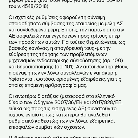
μερών ρυθμίζεται στον νόμο για τις ΑΕ (άρ. 99-101
του ν. 4548/2018).
Οι σχετικές ρυθμίσεις αφορούν τη σύναψη
οποιασδήποτε σύμβασης της εταιρείας με μέλη ΔΣ
και συνδεδεμένα μέρη. Επίσης, την παροχή από την
ΑΕ ασφαλειών και εγγυήσεων προς τρίτους υπέρ
των προσώπων αυτών. Για τούτες θεμελιώνεται, ως
βασικός κανόνας, η απαγόρευσή τους-με την
εξαίρεση της τήρησης των προβλεπόμενων
μηχανισμών ενδοεταιρικής αδειοδότησης (άρ. 100)
και δημοσιοποίησης (άρ. 101). Αν αυτοί δεν τηρηθούν,
η σύναψη των εν λόγω συναλλαγών είναι άκυρη.
Υφίστανται, ωστόσο, ορισμένες εξαιρέσεις, για τις
οποίες επόμενη αρθρογραφία μας.
Οι ανωτέρω διατάξεις (μεταφορά στο ελληνικό
δίκαιο των Οδηγιών 2007/36/ΕΚ και 2017/828/ΕΕ,
ειδικά ως προς τις εισηγμένες ΑΕ) συνιστούν το
ισχύον, ενιαίο (όπως κατωτέρω θα αναλυθεί)
ρυθμιστικό καθεστώς των εν λόγω, εξαιρετικά,
επισφαλών συμβατικών σχέσεων.