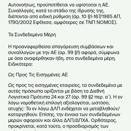
Αυτονοήτως, προϋποτίθεται να υφίσταται η ΑΕ.
Συναλλαγές, κατά το στάδιο της ίδρυσής της,
διέπονται από ειδική ρύθμιση (άρ. 10 §1-167/1985 ΑΠ,
1790/2002 ΕφΘεσσ, αμφότερες σε ΤΝΠ ΝΟΜΟΣ).
Τα Συνδεδεμένα Μέρη
Η προαναφερθείσα απαγόρευση συμβάσεων και
συναλλαγών με την ΑΕ (αρ. 99 §1) αφορά, σύμφωνα
με όσα αναφέρθηκαν ήδη, στα συνδεδεμένα μέρη.
Ειδικότερα:
Ως Προς Τις Εισηγμένες ΑΕ
Ως προς τις εισηγμένες εταιρείες, τα συνδεδεμένα με
αυτές πρόσωπα ορίζονται με βάση τα Διεθνή
Λογιστικά Πρότυπα 24 και 27 (άρ. 99 §2 περ. α΄). Η εν
λόγω νομοθετική επιλογή αξιολογείται, ωστόσο,
ατυχής: Τα εν λόγω ΔΛΠ ενδέχεται να μεταβληθούν/
καταργηθούν. Επίσης, την έννοια των συνδεδεμένων
μερών αφορούν και άλλα ΔΛΠ/ΔΠΧΑ. Ορθότερος,
προκρίνεται, κατά τούτο, ο προσδιορισμός των