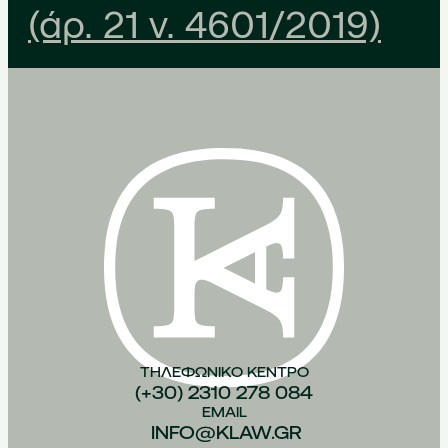
(άρ. 21 ν. 4601/2019)
ΤΗΛΕΦΩΝΙΚO ΚEΝΤΡΟ
(+30) 2310 278 084
EMAIL
INFO@KLAW.GR