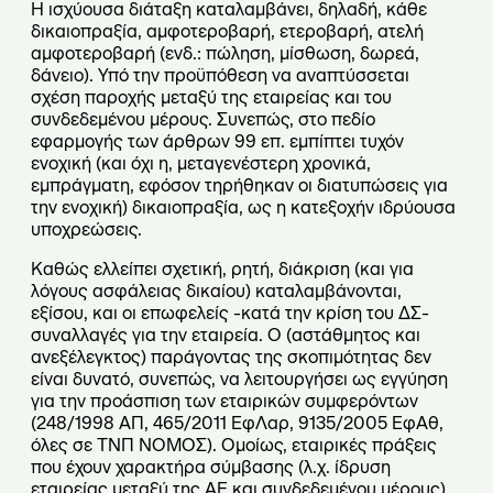
Η ισχύουσα διάταξη καταλαμβάνει, δηλαδή, κάθε
δικαιοπραξία, αμφοτεροβαρή, ετεροβαρή, ατελή
αμφοτεροβαρή (ενδ.: πώληση, μίσθωση, δωρεά,
δάνειο). Υπό την προϋπόθεση να αναπτύσσεται
σχέση παροχής μεταξύ της εταιρείας και του
συνδεδεμένου μέρους. Συνεπώς, στο πεδίο
εφαρμογής των άρθρων 99 επ. εμπίπτει τυχόν
ενοχική (και όχι η, μεταγενέστερη χρονικά,
εμπράγματη, εφόσον τηρήθηκαν οι διατυπώσεις για
την ενοχική) δικαιοπραξία, ως η κατεξοχήν ιδρύουσα
υποχρεώσεις.
Καθώς ελλείπει σχετική, ρητή, διάκριση (και για
λόγους ασφάλειας δικαίου) καταλαμβάνονται,
εξίσου, και οι επωφελείς -κατά την κρίση του ΔΣ-
συναλλαγές για την εταιρεία. Ο (αστάθμητος και
ανεξέλεγκτος) παράγοντας της σκοπιμότητας δεν
είναι δυνατό, συνεπώς, να λειτουργήσει ως εγγύηση
για την προάσπιση των εταιρικών συμφερόντων
(248/1998 ΑΠ, 465/2011 ΕφΛαρ, 9135/2005 ΕφΑθ,
όλες σε ΤΝΠ ΝΟΜΟΣ). Ομοίως, εταιρικές πράξεις
που έχουν χαρακτήρα σύμβασης (λ.χ. ίδρυση
εταιρείας μεταξύ της ΑΕ και συνδεδεμένου μέρους).