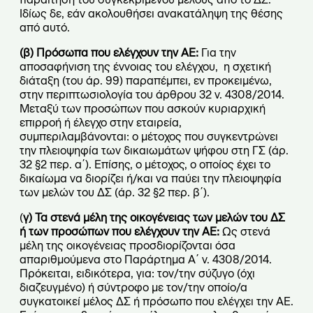
Ιδίως δε, εάν ακολουθήσει ανακατάληψη της θέσης
από αυτό.
(β) Πρόσωπα που ελέγχουν την ΑΕ:
Για την
αποσαφήνιση της έννοιας του ελέγχου, η σχετική
διάταξη (του άρ. 99) παραπέμπει, εν προκειμένω,
στην περιπτωσιολογία του άρθρου 32 ν. 4308/2014.
Μεταξύ των προσώπων που ασκούν κυριαρχική
επιρροή ή έλεγχο στην εταιρεία,
συμπεριλαμβάνονται: ο μέτοχος που συγκεντρώνει
την πλειοψηφία των δικαιωμάτων ψήφου στη ΓΣ (άρ.
32 §2 περ. α΄). Επίσης, ο μέτοχος, ο οποίος έχει το
δικαίωμα να διορίζει ή/και να παύει την πλειοψηφία
των μελών του ΔΣ (άρ. 32 §2 περ. β΄).
(
γ) Τα στενά μέλη της οικογένειας των μελών του ΔΣ
ή των προσώπων που ελέγχουν την ΑΕ:
Ως στενά
μέλη της οικογένειας προσδιορίζονται όσα
απαριθμούμενα στο Παράρτημα Α΄ ν. 4308/2014.
Πρόκειται, ειδικότερα, για: τον/την σύζυγο (όχι
διαζευγμένο) ή σύντροφο με τον/την οποίο/α
συγκατοικεί μέλος ΔΣ ή πρόσωπο που ελέγχει την ΑΕ.