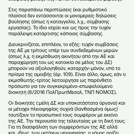
Στις παραπάνω περιπτώσεις (και ρυθμιστικό
πλαίσιο) δεν εντάσσονται οι μονομερείς δηλώσεις
βούλησης (όπως η καταγγελία, λ.χ., σύμβασης
εργασίας). Το ίδιο ισχύει και ως προς την τυχόν
παράλειψη κατάρτισης κάποιας σύμβασης.
Διευκρινίζεται, επιπλέον, το εξής: τυχόν συμβάσεις
της ΑΕ με τρίτους υπέρ των συνδεδεμένων μερών
(όπως λ.χ. η εκμίσθωση ακινήτου από την ΑΕ και
παραχώρησή του ως κατοικία σε μέλος του ΔΣ)
μπορούν να αξιολογηθούν, καταρχήν-μόνον, υπό το
πρίσμα της αμοιβής (άρ. 109). Είναι άλλο, όμως, εάν ο
εκμισθωτής-τρίτος λειτούργησε ως παρένθετο
πρόσωπο για τον συγκεκριμένο-επωφελούμενο
διοικητή (6/2016 ΠολΠρωτΜεσολ, ΤΝΠ ΝΟΜΟΣ).
Οι διοικητές (:μέλη ΔΣ και υποκατάστατα όργανα) και
οι μέτοχοι πλειοψηφίας συχνά (λανθασμένα όμως)
ταυτίζουν το προσωπικό τους συμφέρον με εκείνο
της ΑΕ. Την περιουσία της τελευταίας με τη δική τους.
Για τη διασφάλιση των συμφερόντων της ΑΕ αλλά
και, ιδίως, των μετόχων μειοψηφίας, ο νόμος ορίζει