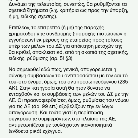
Δυνάμει της τελευταίας, συνεπώς, θα ρυθμίζονται τα
σχετικά ζητήματα (λ.χ. κριτήρια ως προς την ύπαρξη,
ή μη, ειδικής σχέσης).
Επιπλέον, το επιτρεπτό (ή μη) της παροχής
χρηματοδοτικής συνδρομής (:παροχής πιστώσεων ή
εγγυήσεων) εκ μέρους της εταιρείας προς τρίτους
υπέρ των μελών του ΔΣ για απόκτηση μετοχών της
θα κριθεί, αποκλειστικά, από τη σκοπιά της σχετικής,
ειδικής, ρύθμισης (αρ. 51 §3).
Να σημειωθεί εδώ πως, γενικά, απαγορεύεται η
σύναψη συμβάσεων του αντιπροσώπου με τον εαυτό
του-στο όνομα, όμως, του αντιπροσωπευόμενου (235
ΑΚ). Στην κατηγορία αυτή θα ήταν δυνατό να
ενταχθούν και οι συμβάσεις των μελών του ΔΣ με την
ΑΕ. Οι προαναφερθείσες, όμως, ρυθμίσεις του νόμου
για τις ΑΕ (άρ. 99 επ.) εξοβελίζουν την εν λόγω
απαγόρευση. Και τούτο γιατί η περίπτωση
σύγκρουσης συμφερόντων, στο πλαίσιο της ΑΕ,
αντιμετωπίζεται με τουλάχιστον ικανοποιητικά
(ενδοεταιρικά) εχέγγυα.