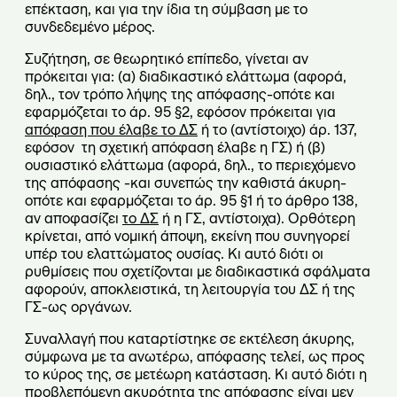
επέκταση, και για την ίδια τη σύμβαση με το
συνδεδεμένο μέρος.
Συζήτηση, σε θεωρητικό επίπεδο, γίνεται αν
πρόκειται για: (α) διαδικαστικό ελάττωμα (αφορά,
δηλ., τον τρόπο λήψης της απόφασης-οπότε και
εφαρμόζεται το άρ. 95 §2, εφόσον πρόκειται για
απόφαση που έλαβε το ΔΣ
ή το (αντίστοιχο) άρ. 137,
εφόσον τη σχετική απόφαση έλαβε η ΓΣ) ή (β)
ουσιαστικό ελάττωμα (αφορά, δηλ., το περιεχόμενο
της απόφασης -και συνεπώς την καθιστά άκυρη-
οπότε και εφαρμόζεται το άρ. 95 §1 ή το άρθρο 138,
αν αποφασίζει
το ΔΣ
ή η ΓΣ, αντίστοιχα). Ορθότερη
κρίνεται, από νομική άποψη, εκείνη που συνηγορεί
υπέρ του ελαττώματος ουσίας. Κι αυτό διότι οι
ρυθμίσεις που σχετίζονται με διαδικαστικά σφάλματα
αφορούν, αποκλειστικά, τη λειτουργία του ΔΣ ή της
ΓΣ-ως οργάνων.
Συναλλαγή που καταρτίστηκε σε εκτέλεση άκυρης,
σύμφωνα με τα ανωτέρω, απόφασης τελεί, ως προς
το κύρος της, σε μετέωρη κατάσταση. Κι αυτό διότι η
προβλεπόμενη ακυρότητα της απόφασης είναι μεν