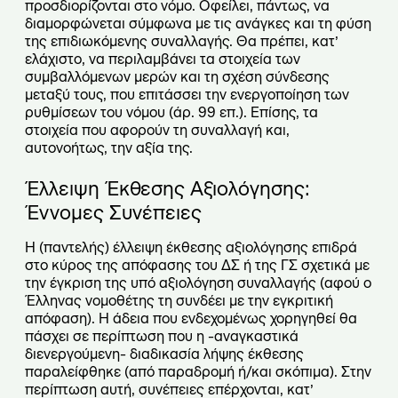
προσδιορίζονται στο νόμο. Οφείλει, πάντως, να
διαμορφώνεται σύμφωνα με τις ανάγκες και τη φύση
της επιδιωκόμενης συναλλαγής. Θα πρέπει, κατ’
ελάχιστο, να περιλαμβάνει τα στοιχεία των
συμβαλλόμενων μερών και τη σχέση σύνδεσης
μεταξύ τους, που επιτάσσει την ενεργοποίηση των
ρυθμίσεων του νόμου (άρ. 99 επ.). Επίσης, τα
στοιχεία που αφορούν τη συναλλαγή και,
αυτονοήτως, την αξία της.
Έλλειψη Έκθεσης Αξιολόγησης:
Έννομες Συνέπειες
Η (παντελής) έλλειψη έκθεσης αξιολόγησης επιδρά
στο κύρος της απόφασης του ΔΣ ή της ΓΣ σχετικά με
την έγκριση της υπό αξιολόγηση συναλλαγής (αφού ο
Έλληνας νομοθέτης τη συνδέει με την εγκριτική
απόφαση). Η άδεια που ενδεχομένως χορηγηθεί θα
πάσχει σε περίπτωση που η -αναγκαστικά
διενεργούμενη- διαδικασία λήψης έκθεσης
παραλείφθηκε (από παραδρομή ή/και σκόπιμα). Στην
περίπτωση αυτή, συνέπειες επέρχονται, κατ’