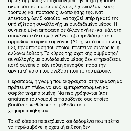
όμως, αρμόδιος να αξιολογήσει την επιχειρηματική
σκοπιμότητα, παρουσιάζοντας λ.χ. εναλλακτικούς
τρόπους και προτάσεις υλοποίησής της. Κατ’
επέκταση, δεν δικαιούται να ταχθεί υπέρ ή κατά της
υπό εξέταση συναλλαγής με συνδεδεμένο μέρος. Η
συγκεκριμένη απόφαση σε άλλον ανήκει-και μάλιστα
αποκλειστικά: στην (ανέλεγκτη) αρμοδιότητα του
αρμόδιου εταιρικού οργάνου (ΔΣ ή, κατά περίπτωση,
ΓΣ), την απόφαση του οποίου πρέπει να συνοδεύει η
εν λόγω έκθεση. Το κύρος της σχετικής σύμβασης/
συναλλαγής με συνδεδεμένο μέρος δεν επηρεάζεται,
κατά συνέπεια, εάν τούτη συναφθεί παρά την
αρνητική κρίση του ανεξάρτητου τρίτου μέρους.
Περαιτέρω, η γνώμη που εκφράζεται στην έκθεση θα
πρέπει, επιπλέον, να είναι εμπεριστατωμένη και
σαφώς τεκμηριωμένη. Να περιγράφονται (κατ’
απαίτηση του νόμου) οι παραδοχές στις οποίες
βασίζεται καθώς και οι μέθοδοι που
χρησιμοποιήθηκαν.
Το ειδικότερο περιεχόμενο και δεδομένα που πρέπει
να περιλαμβάνει η σχετική έκθεση δεν