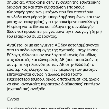
σημασίας. Αποσκοπεί στην ενίσχυση της εσωτερικής
διαφάνειας και στην εξασφάλιση επαρκούς
πληροφόρησης των μετόχων που δεν αποτελούν
συνδεδεμένο μέρος (συμπεριλαμβανομένων και των
μετόχων μειοψηφίας) για την επικείμενη συναλλαγή.
Η κρίση για το δίκαιο και εύλογο της συναλλαγής
(δέον να) προκύπτει με γνώμονα την προαγωγή (ή μη)
του
εταιρικού συμφέροντος
.
Αντίθετα, οι μη εισηγμένες ΑΕ δεν καταλαμβάνονται
από το πεδίο εφαρμογής της σχετικής υποχρέωσης.
Εύλογα, άλλωστε, αν αναλογιστεί κανείς ότι -ιδίως
στις κλειστές και ολιγομελείς ΑΕ (που αποτελούν τη
συντριπτική πλειονότητα των ΑΕ στην Ελλάδα)- ο
εσωτερικός έλεγχος και η ενημέρωση των μετόχων
επιτυγχάνεται ούτως ή άλλως, κατά τρόπο
ευχερέστερο (εξίσου, όμως, αποτελεσματικό), χωρίς
να είναι αναγκαίες περαιτέρω διαδικασίες˙ επιπλέον,
(σχετικά πιο) ανέξοδα.
Έννοια