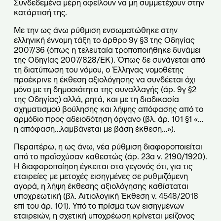
Συνδεδεμένα μέρη οφείλουν να μη συμμετέχουν στην
κατάρτισή της.
Με την ως άνω ρύθμιση ενσωματώθηκε στην
ελληνική έννομη τάξη το άρθρο 9γ §3 της Οδηγίας
2007/36 (όπως η τελευταία τροποποιήθηκε δυνάμει
της Οδηγίας 2007/828/ΕΚ). Όπως δε συνάγεται από
τη διατύπωση του νόμου, ο Έλληνας νομοθέτης
προέκρινε η έκθεση αξιολόγησης να συνδέεται όχι
μόνο με τη δημοσιότητα της συναλλαγής (άρ. 9γ §2
της Οδηγίας) αλλά, ρητά, και με τη διαδικασία
σχηματισμού βούλησης και λήψης απόφασης από το
αρμόδιο προς αδειοδότηση όργανο (βλ. άρ. 101 §1 «…
η απόφαση…λαμβάνεται με βάση έκθεση…»).
Περαιτέρω, η ως άνω, νέα ρύθμιση διαφοροποιείται
από το προϊσχύσαν καθεστώς (άρ. 23α ν. 2190/1920).
Η διαφοροποίηση έγκειται στο γεγονός ότι, για τις
εταιρείες με μετοχές εισηγμένες σε ρυθμιζόμενη
αγορά, η λήψη έκθεσης αξιολόγησης καθίσταται
υποχρεωτική (βλ. Αιτιολογική Έκθεση ν. 4548/2018
επί του άρ. 101). Υπό το πρίσμα των εισηγμένων
εταιρειών, η σχετική υποχρέωση κρίνεται μείζονος