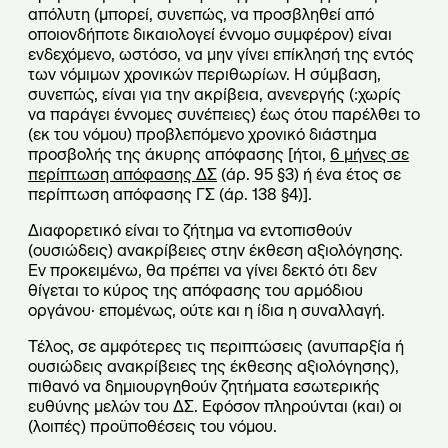
απόλυτη (μπορεί, συνεπώς, να προσβληθεί από
οποιονδήποτε δικαιολογεί έννομο συμφέρον) είναι
ενδεχόμενο, ωστόσο, να μην γίνει επίκλησή της εντός
των νόμιμων χρονικών περιθωρίων. Η σύμβαση,
συνεπώς, είναι για την ακρίβεια, ανενεργής (:χωρίς
να παράγει έννομες συνέπειες) έως ότου παρέλθει το
(εκ του νόμου) προβλεπόμενο χρονικό διάστημα
προσβολής της άκυρης απόφασης [ήτοι,
6 μήνες σε
περίπτωση απόφασης ΔΣ
(άρ. 95 §3) ή ένα έτος σε
περίπτωση απόφασης ΓΣ (άρ. 138 §4)].
Διαφορετικό είναι το ζήτημα να εντοπισθούν
(ουσιώδεις) ανακρίβειες στην έκθεση αξιολόγησης.
Εν προκειμένω, θα πρέπει να γίνει δεκτό ότι δεν
θίγεται το κύρος της απόφασης του αρμόδιου
οργάνου· επομένως, ούτε και η ίδια η συναλλαγή.
Τέλος, σε αμφότερες τις περιπτώσεις (ανυπαρξία ή
ουσιώδεις ανακρίβειες της έκθεσης αξιολόγησης),
πιθανό να δημιουργηθούν ζητήματα εσωτερικής
ευθύνης μελών του ΔΣ. Εφόσον πληρούνται (και) οι
(λοιπές) προϋποθέσεις του νόμου.