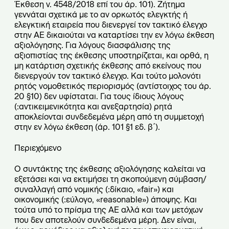
Έκθεση ν. 4548/2018 επί του άρ. 101). Ζήτημα
γεννάται σχετικά με το αν ορκωτός ελεγκτής ή
ελεγκτική εταιρεία που διενεργεί τον τακτικό έλεγχο
στην ΑΕ δικαιούται να καταρτίσει την εν λόγω έκθεση
αξιολόγησης. Για λόγους διασφάλισης της
αξιοπιστίας της έκθεσης υποστηρίζεται, και ορθά, η
μη κατάρτιση σχετικής έκθεσης από εκείνους που
διενεργούν τον τακτικό έλεγχο. Και τούτο μολονότι
ρητός νομοθετικός περιορισμός (αντίστοιχος του άρ.
20 §10) δεν υφίσταται. Για τους ίδιους λόγους
(:αντικειμενικότητα και ανεξαρτησία) ρητά
αποκλείονται συνδεδεμένα μέρη από τη συμμετοχή
στην εν λόγω έκθεση (άρ. 101 §1 εδ. β΄).
Περιεχόμενο
Ο συντάκτης της έκθεσης αξιολόγησης καλείται να
εξετάσει και να εκτιμήσει τη σκοπούμενη σύμβαση/
συναλλαγή από νομικής (:δίκαιο, «fair») και
οικονομικής (:εύλογο, «reasonable») άποψης. Και
τούτα υπό το πρίσμα της ΑΕ αλλά και των μετόχων
που δεν αποτελούν συνδεδεμένα μέρη. Δεν είναι,