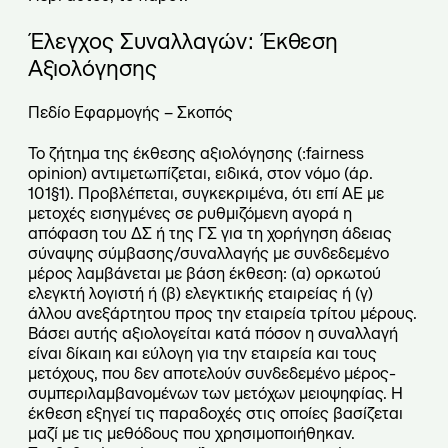
Έλεγχος Συναλλαγών: Έκθεση
Αξιολόγησης
Πεδίο Εφαρμογής – Σκοπός
Το ζήτημα της έκθεσης αξιολόγησης (:fairness
opinion) αντιμετωπίζεται, ειδικά, στον νόμο (άρ.
101§1). Προβλέπεται, συγκεκριμένα, ότι επί ΑΕ με
μετοχές εισηγμένες σε ρυθμιζόμενη αγορά η
απόφαση του ΔΣ ή της ΓΣ για τη χορήγηση άδειας
σύναψης σύμβασης/συναλλαγής με συνδεδεμένο
μέρος λαμβάνεται με βάση έκθεση: (α) ορκωτού
ελεγκτή λογιστή ή (β) ελεγκτικής εταιρείας ή (γ)
άλλου ανεξάρτητου προς την εταιρεία τρίτου μέρους.
Βάσει αυτής αξιολογείται κατά πόσον η συναλλαγή
είναι δίκαιη και εύλογη για την εταιρεία και τους
μετόχους, που δεν αποτελούν συνδεδεμένο μέρος-
συμπεριλαμβανομένων των μετόχων μειοψηφίας. Η
έκθεση εξηγεί τις παραδοχές στις οποίες βασίζεται
μαζί με τις μεθόδους που χρησιμοποιήθηκαν.