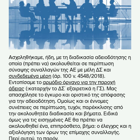
Ασχοληθήκαμε, ήδη, με τη διαδικασία αδειοδότησης η
οποία (πρέπει να) ακολουθείται σε περίπτωση
σύναψης συναλλαγών της ΑΕ με μέλη ΔΣ και
συνδεδεμένα μέρη
(άρ. 100 ν. 4548/2018).
Εντοπίσαμε το
αρμόδιο όργανο για την παροχή
άδειας
(:καταρχήν το ΔΣ˙ εξαιρετικά η ΓΣ). Μας
απασχόλησε το
έγκυρο και οριστικό της απόφασης
για την αδειοδότηση
. Ομοίως και οι
έννομες
συνέπειες
σε περίπτωση, τυχόν, παρέκκλισης από
την ακολουθητέα διαδικασία και βήματα. Ειδικά
όμως για τις εισηγμένες ΑΕ θα πρέπει να
ακολουθηθεί ένα, επιπρόσθετο, βήμα: ο έλεγχος και η
αξιολόγηση των όρων της επίμαχης συναλλαγής.
Περί αυτού, το παρόν.