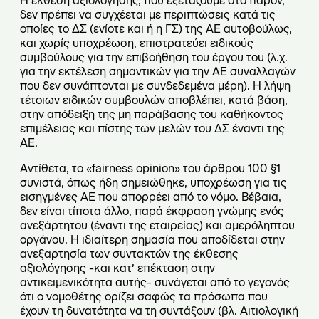
Η έκθεση αξιολόγησης, που εξετάζουμε στο παρόν,
δεν πρέπει να συγχέεται με περιπτώσεις κατά τις
οποίες το ΔΣ (ενίοτε και ή η ΓΣ) της ΑΕ αυτοβούλως,
και χωρίς υποχρέωση, επιστρατεύει ειδικούς
συμβούλους για την επιβοήθηση του έργου του (λ.χ.
για την εκτέλεση σημαντικών για την ΑΕ συναλλαγών
που δεν συνάπτονται με συνδεδεμένα μέρη). Η λήψη
τέτοιων ειδικών συμβουλών αποβλέπει, κατά βάση,
στην απόδειξη της μη παράβασης του καθήκοντος
επιμέλειας και πίστης των μελών του ΔΣ έναντι της
ΑΕ.
Αντίθετα, το «fairness opinion» του άρθρου 100 §1
συνιστά, όπως ήδη σημειώθηκε, υποχρέωση για τις
εισηγμένες ΑΕ που απορρέει από το νόμο. Βέβαια,
δεν είναι τίποτα άλλο, παρά έκφραση γνώμης ενός
ανεξάρτητου (έναντι της εταιρείας) και αμερόληπτου
οργάνου. Η ιδιαίτερη σημασία που αποδίδεται στην
ανεξαρτησία των συντακτών της έκθεσης
αξιολόγησης -και κατ’ επέκταση στην
αντικειμενικότητα αυτής- συνάγεται από το γεγονός
ότι ο νομοθέτης ορίζει σαφώς τα πρόσωπα που
έχουν τη δυνατότητα να τη συντάξουν (βλ. Αιτιολογική