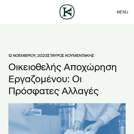
MENU
ΕΤΑΙΡΕΙΑ
ΕΠΙΚΟΙΝΩΝΙΑ
Sea
ΟΜΑΔΑ
EN
ΥΠΗΡΕΣΙΕΣ
ΑΡΘΡΑ
ΕΛ
ΝΕΑ
12 ΝΟΕΜΒΡΙΟΥ, 2023
ΣΤΑΥΡΟΣ ΚΟΥΜΕΝΤΑΚΗΣ
Οικειοθελής Αποχώρηση
Εργαζομένου: Οι
Πρόσφατες Αλλαγές