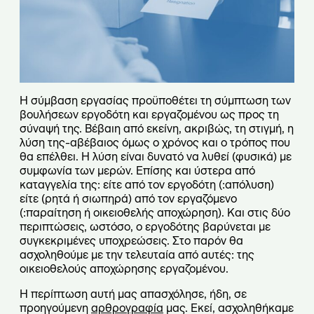
Η σύμβαση εργασίας προϋποθέτει τη σύμπτωση των
βουλήσεων εργοδότη και εργαζομένου ως προς τη
σύναψή της. Βέβαιη από εκείνη, ακριβώς, τη στιγμή, η
λύση της-αβέβαιος όμως ο χρόνος και ο τρόπος που
θα επέλθει. Η λύση είναι δυνατό να λυθεί (φυσικά) με
συμφωνία των μερών. Επίσης και ύστερα από
καταγγελία της: είτε από τον εργοδότη (:απόλυση)
είτε (ρητά ή σιωπηρά) από τον εργαζόμενο
(:παραίτηση ή οικειοθελής αποχώρηση). Και στις δύο
περιπτώσεις, ωστόσο, ο εργοδότης βαρύνεται με
συγκεκριμένες υποχρεώσεις. Στο παρόν θα
ασχοληθούμε με την τελευταία από αυτές: της
οικειοθελούς αποχώρησης εργαζομένου.
Η περίπτωση αυτή μας απασχόλησε, ήδη, σε
προηγούμενη
αρθρογραφία
μας. Εκεί, ασχοληθήκαμε