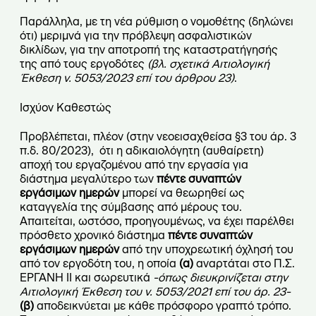
Παράλληλα, με τη νέα ρύθμιση ο νομοθέτης (δηλώνει
ότι) μεριμνά για την πρόβλεψη ασφαλιστικών
δικλίδων, για την αποτροπή της καταστρατήγησής
της από τους εργοδότες
(βλ. σχετικά Αιτιολογική
Έκθεση ν. 5053/2023 επί του άρθρου 23)
.
Ισχύον Καθεστώς
Προβλέπεται, πλέον (στην νεοεισαχθείσα §3 του άρ. 3
π.δ. 80/2023), ότι η αδικαιολόγητη (αυθαίρετη)
αποχή του εργαζομένου από την εργασία για
διάστημα μεγαλύτερο των
πέντε συναπτών
εργάσιμων ημερών
μπορεί να θεωρηθεί ως
καταγγελία της σύμβασης από μέρους του.
Απαιτείται, ωστόσο, προηγουμένως, να έχει παρέλθει
πρόσθετο χρονικό διάστημα
πέντε συναπτών
εργάσιμων ημερών
από την υποχρεωτική όχλησή του
από τον εργοδότη του, η οποία
(α)
αναρτάται στο Π.Σ.
ΕΡΓΑΝΗ ΙΙ και σωρευτικά
-όπως διευκρινίζεται στην
Αιτιολογική Έκθεση του ν. 5053/2021 επί του άρ. 23-
(β)
αποδεικνύεται με κάθε πρόσφορο γραπτό τρόπο.