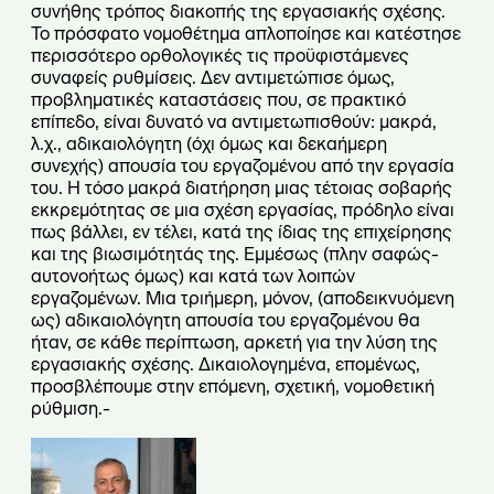
συνήθης τρόπος διακοπής της εργασιακής σχέσης.
Το πρόσφατο νομοθέτημα απλοποίησε και κατέστησε
περισσότερο ορθολογικές τις προϋφιστάμενες
συναφείς ρυθμίσεις. Δεν αντιμετώπισε όμως,
προβληματικές καταστάσεις που, σε πρακτικό
επίπεδο, είναι δυνατό να αντιμετωπισθούν: μακρά,
λ.χ., αδικαιολόγητη (όχι όμως και δεκαήμερη
συνεχής) απουσία του εργαζομένου από την εργασία
του. Η τόσο μακρά διατήρηση μιας τέτοιας σοβαρής
εκκρεμότητας σε μια σχέση εργασίας, πρόδηλο είναι
πως βάλλει, εν τέλει, κατά της ίδιας της επιχείρησης
και της βιωσιμότητάς της. Εμμέσως (πλην σαφώς-
αυτονοήτως όμως) και κατά των λοιπών
εργαζομένων. Μια τριήμερη, μόνον, (αποδεικνυόμενη
ως) αδικαιολόγητη απουσία του εργαζομένου θα
ήταν, σε κάθε περίπτωση, αρκετή για την λύση της
εργασιακής σχέσης. Δικαιολογημένα, επομένως,
προσβλέπουμε στην επόμενη, σχετική, νομοθετική
ρύθμιση.-