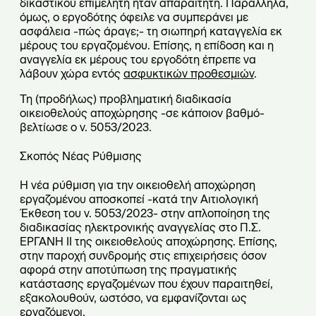
δικαστικού επιμελητή ήταν απαραίτητη. Παράλληλα,
όμως, ο εργοδότης όφειλε να συμπεράνει με
ασφάλεια -πώς άραγε;- τη σιωπηρή καταγγελία εκ
μέρους του εργαζομένου. Επίσης, η επίδοση και η
αναγγελία εκ μέρους του εργοδότη έπρεπε να
λάβουν χώρα εντός
ασφυκτικών προθεσμιών
.
Τη (προδήλως) προβληματική διαδικασία
οικειοθελούς αποχώρησης -σε κάποιον βαθμό-
βελτίωσε ο ν. 5053/2023.
Σκοπός Νέας Ρύθμισης
Η νέα ρύθμιση για την οικειοθελή αποχώρηση
εργαζομένου αποσκοπεί -κατά την Αιτιολογική
Έκθεση του ν. 5053/2023- στην απλοποίηση της
διαδικασίας ηλεκτρονικής αναγγελίας στο Π.Σ.
ΕΡΓΑΝΗ ΙΙ της οικειοθελούς αποχώρησης. Επίσης,
στην παροχή συνδρομής στις επιχειρήσεις όσον
αφορά στην αποτύπωση της πραγματικής
κατάστασης εργαζομένων που έχουν παραιτηθεί,
εξακολουθούν, ωστόσο, να εμφανίζονται ως
εργαζόμενοι.