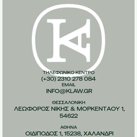
ΤΗΛΕΦΩΝΙΚO ΚEΝΤΡΟ
(+30) 2310 278 084
EMAIL
INFO@KLAW.GR
ΘΕΣΣΑΛΟΝIΚΗ
ΛΕΩΦOΡΟΣ ΝIΚΗΣ & ΜΟΡΚΕΝΤAΟΥ 1,
54622
ΑΘHΝΑ
ΟΙΔIΠΟΔΟΣ 1, 15238, ΧΑΛAΝΔΡΙ