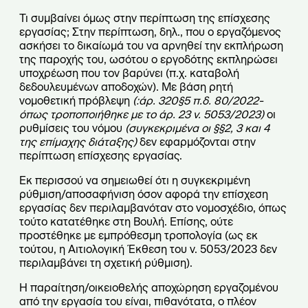
Τι συμβαίνει όμως στην περίπτωση της επίσχεσης
εργασίας; Στην περίπτωση, δηλ., που ο εργαζόμενος
ασκήσει το δικαίωμά του να αρνηθεί την εκπλήρωση
της παροχής του, ωσότου ο εργοδότης εκπληρώσει
υποχρέωση που τον βαρύνει (π.χ. καταβολή
δεδουλευμένων αποδοχών). Με βάση ρητή
νομοθετική πρόβλεψη
(:
άρ. 320§5 π.δ. 80/2022-
όπως τροποποιήθηκε με το άρ. 23 ν. 5053/2023)
οι
ρυθμίσεις του νόμου
(συγκεκριμένα οι
§§2, 3 και 4
της επίμαχης διάταξης)
δεν εφαρμόζονται στην
περίπτωση επίσχεσης εργασίας.
Εκ περισσού να σημειωθεί ότι η συγκεκριμένη
ρύθμιση/αποσαφήνιση όσον αφορά την επίσχεση
εργασίας δεν περιλαμβανόταν στο νομοσχέδιο, όπως
τούτο κατατέθηκε στη Βουλή. Επίσης, ούτε
προστέθηκε με εμπρόθεσμη τροπολογία (ως εκ
τούτου, η Αιτιολογική Έκθεση του ν. 5053/2023 δεν
περιλαμβάνει τη σχετική ρύθμιση).
Η παραίτηση/οικειοθελής αποχώρηση εργαζομένου
από την εργασία του είναι, πιθανότατα, ο πλέον