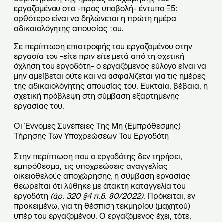
εργαζομένου στο -προς υποβολή- έντυπο Ε5:
ορθότερο είναι να δηλώνεται η πρώτη ημέρα
αδικαιολόγητης απουσίας του.
Σε περίπτωση επιστροφής του εργαζομένου στην
εργασία του -είτε πριν είτε μετά από τη σχετική
όχληση του εργοδότη- ο εργαζόμενος εύλογο είναι να
μην αμείβεται ούτε και να ασφαλίζεται για τις ημέρες
της αδικαιολόγητης απουσίας του. Ευκταία, βέβαια, η
σχετική πρόβλεψη στη σύμβαση εξαρτημένης
εργασίας του.
Οι Έννομες Συνέπειες Της Μη (Εμπρόθεσμης)
Τήρησης Των Υποχρεώσεων Του Εργοδότη
Στην περίπτωση που ο εργοδότης δεν τηρήσει,
εμπρόθεσμα, τις υποχρεώσεις αναγγελίας
οικειοθελούς αποχώρησης, η σύμβαση εργασίας
θεωρείται ότι λύθηκε με άτακτη καταγγελία του
εργοδότη
(άρ. 320 §4 π.δ. 80/2022)
. Πρόκειται, εν
προκειμένω, για τη θέσπιση τεκμηρίου (μαχητού)
υπέρ του εργαζομένου. Ο εργαζόμενος έχει, τότε,