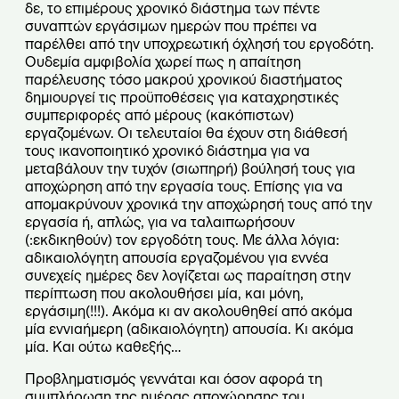
δε, το επιμέρους χρονικό διάστημα των πέντε
συναπτών εργάσιμων ημερών που πρέπει να
παρέλθει από την υποχρεωτική όχλησή του εργοδότη.
Ουδεμία αμφιβολία χωρεί πως η απαίτηση
παρέλευσης τόσο μακρού χρονικού διαστήματος
δημιουργεί τις προϋποθέσεις για καταχρηστικές
συμπεριφορές από μέρους (κακόπιστων)
εργαζομένων. Οι τελευταίοι θα έχουν στη διάθεσή
τους ικανοποιητικό χρονικό διάστημα για να
μεταβάλουν την τυχόν (σιωπηρή) βούλησή τους για
αποχώρηση από την εργασία τους. Επίσης για να
απομακρύνουν χρονικά την αποχώρησή τους από την
εργασία ή, απλώς, για να ταλαιπωρήσουν
(:εκδικηθούν) τον εργοδότη τους. Με άλλα λόγια:
αδικαιολόγητη απουσία εργαζομένου για εννέα
συνεχείς ημέρες δεν λογίζεται ως παραίτηση στην
περίπτωση που ακολουθήσει μία, και μόνη,
εργάσιμη(!!!). Ακόμα κι αν ακολουθηθεί από ακόμα
μία εννιαήμερη (αδικαιολόγητη) απουσία. Κι ακόμα
μία. Και ούτω καθεξής…
Προβληματισμός γεννάται και όσον αφορά τη
συμπλήρωση της ημέρας αποχώρησης του