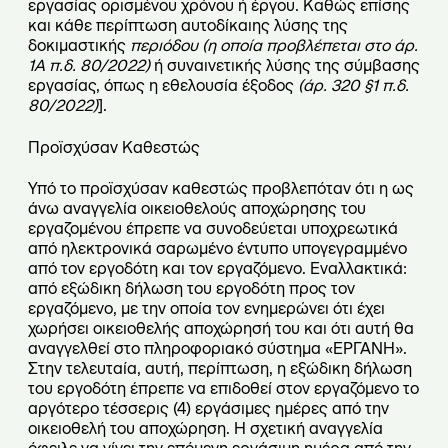
εργασίας ορισμένου χρόνου ή έργου. Καθώς επίσης
και κάθε περίπτωση αυτοδίκαιης λύσης της
δοκιμαστικής
περιόδου (η οποία προβλέπεται στο άρ.
1Α π.δ. 80/2022)
ή συναινετικής λύσης της σύμβασης
εργασίας, όπως η εθελουσία έξοδος
(άρ. 320
§
1 π.δ.
80/2022)
].
Προϊσχύσαν Καθεστώς
Υπό το προϊσχύσαν καθεστώς προβλεπόταν ότι η ως
άνω αναγγελία οικειοθελούς αποχώρησης του
εργαζομένου έπρεπε να συνοδεύεται υποχρεωτικά
από ηλεκτρονικά σαρωμένο έντυπο υπογεγραμμένο
από τον εργοδότη και τον εργαζόμενο. Εναλλακτικά:
από εξώδικη δήλωση του εργοδότη προς τον
εργαζόμενο, με την οποία τον ενημερώνει ότι έχει
χωρήσει οικειοθελής αποχώρησή του και ότι αυτή θα
αναγγελθεί στο πληροφοριακό σύστημα «ΕΡΓΑΝΗ».
Στην τελευταία, αυτή, περίπτωση, η εξώδικη δήλωση
του εργοδότη έπρεπε να επιδοθεί στον εργαζόμενο το
αργότερο τέσσερις (4) εργάσιμες ημέρες από την
οικειοθελή του αποχώρηση. Η σχετική αναγγελία