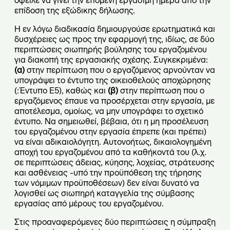
όφειλε να γίνει την επόμενη εργάσιμη ημέρα από την
επίδοση της εξώδικης δήλωσης.
Η εν λόγω διαδικασία δημιουργούσε ερωτηματικά και
δυσχέρειες ως προς την εφαρμογή της, ιδίως, σε δύο
περιπτώσεις σιωπηρής βούλησης του εργαζομένου
για διακοπή της εργασιακής σχέσης. Συγκεκριμένα:
(α)
στην περίπτωση που ο εργαζόμενος αρνούνταν να
υπογράψει το έντυπο της οικειοθελούς αποχώρησης
(:Έντυπο Ε5), καθώς και
(β)
στην περίπτωση που ο
εργαζόμενος έπαυε να προσέρχεται στην εργασία, με
αποτέλεσμα, ομοίως, να μην υπογράφει το σχετικό
έντυπο. Να σημειωθεί, βέβαια, ότι η μη προσέλευση
του εργαζομένου στην εργασία έπρεπε (και πρέπει)
να είναι αδικαιολόγητη. Αυτονοήτως, δικαιολογημένη
αποχή του εργαζομένου από τα καθήκοντά του (λ.χ.
σε περιπτώσεις άδειας, κύησης, λοχείας, στράτευσης
και ασθένειας -υπό την προϋπόθεση της τήρησης
των νόμιμων προϋποθέσεων) δεν είναι δυνατό να
λογισθεί ως σιωπηρή καταγγελία της σύμβασης
εργασίας από μέρους του εργαζομένου.
Στις προαναφερόμενες δύο περιπτώσεις η σύμπραξη