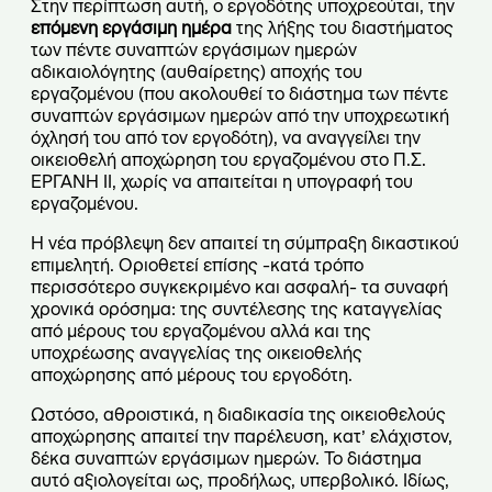
Στην περίπτωση αυτή, ο εργοδότης υποχρεούται, την
επόμενη εργάσιμη ημέρα
της λήξης του διαστήματος
των πέντε συναπτών εργάσιμων ημερών
αδικαιολόγητης (αυθαίρετης) αποχής του
εργαζομένου (που ακολουθεί το διάστημα των πέντε
συναπτών εργάσιμων ημερών από την υποχρεωτική
όχλησή του από τον εργοδότη), να αναγγείλει την
οικειοθελή αποχώρηση του εργαζομένου στο Π.Σ.
ΕΡΓΑΝΗ ΙΙ, χωρίς να απαιτείται η υπογραφή του
εργαζομένου.
Η νέα πρόβλεψη δεν απαιτεί τη σύμπραξη δικαστικού
επιμελητή. Οριοθετεί επίσης -κατά τρόπο
περισσότερο συγκεκριμένο και ασφαλή- τα συναφή
χρονικά ορόσημα: της συντέλεσης της καταγγελίας
από μέρους του εργαζομένου αλλά και της
υποχρέωσης αναγγελίας της οικειοθελής
αποχώρησης από μέρους του εργοδότη.
Ωστόσο, αθροιστικά, η διαδικασία της οικειοθελούς
αποχώρησης απαιτεί την παρέλευση, κατ’ ελάχιστον,
δέκα συναπτών εργάσιμων ημερών. Το διάστημα
αυτό αξιολογείται ως, προδήλως, υπερβολικό. Ιδίως,