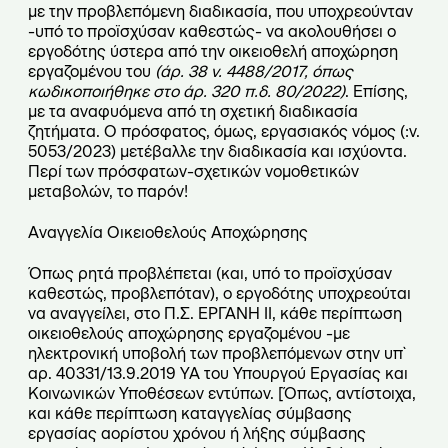
με την προβλεπόμενη διαδικασία, που υποχρεούνταν
-υπό το προϊσχύσαν καθεστώς- να ακολουθήσει ο
εργοδότης ύστερα από την οικειοθελή αποχώρηση
εργαζομένου του
(άρ. 38 ν. 4488/2017, όπως
κωδικοποιήθηκε στο άρ. 320 π.δ. 80/2022)
. Επίσης,
με τα αναφυόμενα από τη σχετική διαδικασία
ζητήματα. Ο πρόσφατος, όμως, εργασιακός νόμος (:ν.
5053/2023) μετέβαλλε την διαδικασία και ισχύοντα.
Περί των πρόσφατων-σχετικών νομοθετικών
μεταβολών, το παρόν!
Αναγγελία Οικειοθελούς Αποχώρησης
Όπως ρητά προβλέπεται (και, υπό το προϊσχύσαν
καθεστώς, προβλεπόταν), ο εργοδότης υποχρεούται
να αναγγείλει, στο Π.Σ. ΕΡΓΑΝΗ ΙΙ, κάθε περίπτωση
οικειοθελούς αποχώρησης εργαζομένου -με
ηλεκτρονική υποβολή των προβλεπόμενων στην υπ`
αρ. 40331/13.9.2019 ΥΑ του Υπουργού Εργασίας και
Κοινωνικών Υποθέσεων εντύπων. [Όπως, αντίστοιχα,
και κάθε περίπτωση καταγγελίας σύμβασης
εργασίας αορίστου χρόνου ή λήξης σύμβασης