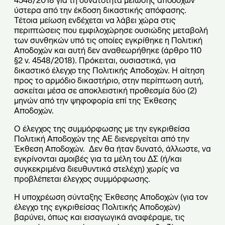
4548/2018 για τη δυνατότητα μείωσης αποδοχών
ύστερα από την έκδοση δικαστικής απόφασης.
Τέτοια μείωση ενδέχεται να λάβει χώρα στις
περιπτώσεις που εμφιλοχώρησε ουσιώδης μεταβολή
των συνθηκών υπό τις οποίες εγκρίθηκε η Πολιτική
Αποδοχών και αυτή δεν αναθεωρήθηκε (άρθρο 110
§2 ν. 4548/2018). Πρόκειται, ουσιαστικά, για
δικαστικό έλεγχο της Πολιτικής Αποδοχών. Η αίτηση
προς το αρμόδιο δικαστήριο, στην περίπτωση αυτή,
ασκείται μέσα σε αποκλειστική προθεσμία δύο (2)
μηνών από την ψηφοφορία επί της Έκθεσης
Αποδοχών.
Ο έλεγχος της συμμόρφωσης με την εγκριθείσα
Πολιτική Αποδοχών της ΑΕ διενεργείται από την
Έκθεση Αποδοχών. Δεν θα ήταν δυνατό, άλλωστε, να
εγκρίνονται αμοιβές για τα μέλη του ΔΣ (ή/και
συγκεκριμένα διευθυντικά στελέχη) χωρίς να
προβλέπεται έλεγχος συμμόρφωσης.
Η υποχρέωση σύνταξης Έκθεσης Αποδοχών (για τον
έλεγχο της εγκριθείσας Πολιτικής Αποδοχών)
βαρύνει, όπως και εισαγωγικά αναφέραμε, τις