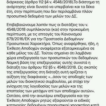
διάρκειας (άρθρο 112 §4 ν. 4548/2018).Το διάστημα τη
ανάρτησης είναι δυνατό να υπερβαίνει και τα δέκα
έτη, στην περίπτωση που δεν περιλαμβάνει πλέον
προσωπικά δεδομένα των μελών του ΔΣ.
Επιβεβαιώνουμε λοιπόν πως οι διατάξεις του ν.
4548/2018 συμπλέκονται (και) στην προκειμένη
περίπτωση, με τις επιταγές του Κανονισμού
679/2016/ΕΚ για την Προστασία Δεδομένων
Προσωπικού Χαρακτήρα. Όπως αναφέρθηκε, ήδη, η
Έκθεση Αποδοχών αναφέρεται εξατομικευμένα σε
κάθε μέλος του ΔΣ. Τούτου σημαίνει ότι λαμβάνει
χώρα επεξεργασία των προσωπικών του δεδομένων.
Νομική βάση της επεξεργασίας αυτής συνιστά η
διάταξη του άρθρου 112 §5 ν. 4548/2018. Ως σκοπός
της επεξεργασίας στη διάταξη αυτή ορίζεται η
αύξηση της διαφάνειας «…όσον τις αποδοχές των
μελών του διοικητικού συμβουλίου, με στόχο την
ενίσχυση της λογοδοσίας των μελών και της
εποπτείας των μετόχων επί των αποδοχών αυτών».
Ωστόσο, από την ανωτέρω επεξεργασία και την
Έκθεση Αποδοχών ρητώς εξαιρούνται οι ειδικές
κατηγορίες δεδομένων προσωπικού χαρακτήρα κατά