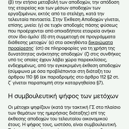
(β) την ετήσια μεταβολή των αποδοχών, την απόδοση
της εταιρείας και των μέσων αποδοχών των
εργαζομένων, εκτός από τα στελέχη, κατά την
τελευταία πενταετία. Στην Έκθεση Αποδοχών γίνεται,
επίσης, μνεία: (γ) σε τυχόν αποδοχές πάσης φύσεως
που προέρχονται από οποιαδήποτε εταιρεία ανήκει
στον ίδιο όμιλο˙ (δ) στη συμμετοχή σε προγράμματα
διάθεσης μετοχών˙ (ε) στα ασκηθέντα
δικαιώματα
προαίρεσης
˙ (στ) σε πληροφορίες για τη χρήση της
δυνατότητας ανάκτησης αποδοχών˙ (ζ) στις συνθήκες
υπό τις οποίες έχουν λάβει χώρα παρεκκλίσεις,
ενδεχομένως, από την εγκεκριμένη έκθεση αποδοχών
(σύμφωνα με όσα προβλέπονται στη διάταξη του
άρθρου 110 §6 (εκ παραδρομής στο άρθρο 112 §2 στ.
ζ΄ γίνεται παραπομπή στην καταργηθείσα §7).
Η συμβουλευτική ψήφος των μετόχων
Οι μέτοχοι ψηφίζουν (κατά την τακτική ΓΣ στο πλαίσιο
των θεμάτων της ημερήσιας διάταξης) επί της
έκθεσης αποδοχών του τελευταίου οικονομικού
έτους. Η ψήφος τους, ωστόσο, είναι συμβουλευτική.