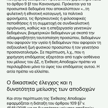
το άρθρο 9 §1 του Κανονισμού. Πρόκειται για τα
προσωπικά δεδομένα που αποκαλύπτουν «…τη
φυλετική ή εθνοτική καταγωγή, τα πολιτικά
φρονήματα, τις θρησκευτικές ή φιλοσοφικές
πεποιθήσεις ή τη συμμετοχή σε συνδικαλιστική
οργάνωση, καθώς και η επεξεργασία γενετικών
δεδομένων, βιομετρικών δεδομένων με σκοπό την
αδιαμφισβήτητη ταυτοποίηση προσώπου, δεδομένων
που αφορούν την υγεία ή δεδομένων που αφορούν τη
σεξουαλική ζωή φυσικού προσώπου ή τον γενετήσιο
προσανατολισμό». Σε περίπτωση, λ.χ., που η
χορήγηση επιδόματος εξαρτάται από τυχόν ασθένεια
του μέλους του ΔΣ, η Έκθεση Αποδοχών πρέπει να
περιλαμβάνει μόνο το ύψος του επιδόματος αυτού. Η
αιτία πρέπει να ελλείπει.
Ο δικαστικός έλεγχος και η
δυνατότητα μείωσης των αποδοχών
Και στην περίπτωση της Έκθεσης Αποδοχών
εφαρμόζεται η διάταξη του άρθρου 109 §7 ν.