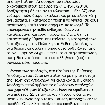
από την Πολιτική Αποδοχών του τελευταίου
οικονομικού έτους (:άρθρο 112 §1 ν. 4548/2018).
Ανεξάρτητα μάλιστα αν τα τελευταία (:μέλη ΔΣ) είναι
νεότερα, παλαιότερα, εκτελεστικά, μη εκτελεστικά ή
ανεξάρτητα. Η καταγραφή πρέπει να γίνεται, σε κάθε
περίπτωση, κατά τρόπο σαφή και κατανοητό. Το
υποκειμενικό της πεδίο ενδέχεται όμως να
καταλαμβάνει και άλλα πρόσωπα. Όταν, λ.χ., με
καταστατική ρύθμιση, επεκτείνεται η εφαρμογή των
διατάξεων για την Πολιτική και Έκθεση Αποδοχών
στα διοικητικά στελέχη, όπως αυτά ρυθμίζονται από
τα ΔΛΠ (άρθρο 24 §9). Η τελευταία, στην περίπτωση
αυτή, θα αναφέρεται στα καταβληθέντα (και) στα
συγκεκριμένα πρόσωπα.
Η έννοια των αποδοχών, στο πλαίσιο της Έκθεσης
Αποδοχών, ταυτίζεται εννοιολογικά με την αντίστοιχη
της Πολιτικής Αποδοχών. Με άλλα λόγια: η Έκθεση
Αποδοχών περιλαμβάνει το σύνολο των αποδοχών
που χορηγήθηκαν (ή εξακολουθούν να οφείλονται)
στα μέλη του ΔΣ με την οργανική τους ιδιότητα και
θέση. Δεν ενδιαφέρουν την Έκθεση Αποδοχών άλλες
αμοιβές. Όπως, λ.χ., εκείνες που οφείλονται, σε