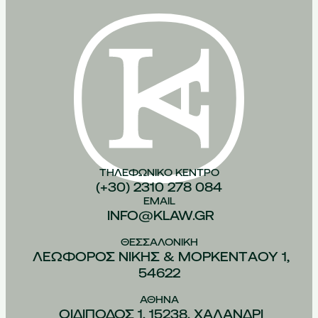
ΤΗΛΕΦΩΝΙΚO ΚEΝΤΡΟ
(+30) 2310 278 084
EMAIL
INFO@KLAW.GR
ΘΕΣΣΑΛΟΝIΚΗ
ΛΕΩΦOΡΟΣ ΝIΚΗΣ & ΜΟΡΚΕΝΤAΟΥ 1,
54622
ΑΘHΝΑ
ΟΙΔIΠΟΔΟΣ 1, 15238, ΧΑΛAΝΔΡΙ