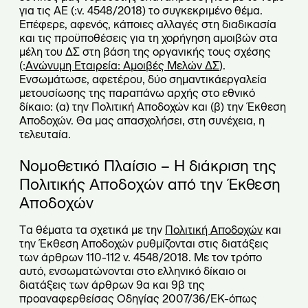
για τις ΑΕ (:ν. 4548/2018) το συγκεκριμένο θέμα.
Επέφερε, αφενός, κάποιες αλλαγές στη διαδικασία
και τις προϋποθέσεις για τη χορήγηση αμοιβών στα
μέλη του ΔΣ στη βάση της οργανικής τους σχέσης
(:
Ανώνυμη Εταιρεία: Αμοιβές Μελών ΔΣ
).
Ενσωμάτωσε, αφετέρου, δύο σημαντικάεργαλεία
μετουσίωσης της παραπάνω αρχής στο εθνικό
δίκαιο: (α) την Πολιτική Αποδοχών και (β) την Έκθεση
Αποδοχών. Θα μας απασχολήσει, στη συνέχεια, η
τελευταία.
Νομοθετικό Πλαίσιο – Η διάκριση της
Πολιτικής Αποδοχών από την Έκθεση
Αποδοχών
Tα θέματα τα σχετικά με την
Πολιτική Αποδοχών
και
την Έκθεση Αποδοχών ρυθμίζονται στις διατάξεις
των άρθρων 110-112 ν. 4548/2018. Με τον τρόπο
αυτό, ενσωματώνονται στο ελληνικό δίκαιο οι
διατάξεις των άρθρων 9α και 9β της
προαναφερθείσας Οδηγίας 2007/36/ΕΚ-όπως