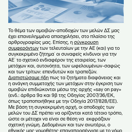
Το θέμα των αμοιβών-αποδοχών των μελών ΔΣ μας
έχει επανειλημμένα απασχολήσει, στο πλαίσιο της
αρθρογραφίας μας. Επίσης, η
σύγκρουση
συμφερόντων
των τελευταίων με την ΑΕ (και) για το
συγκεκριμένο ζήτημα˙ oι συναφείς κίνδυνοι για την
ΑΕ˙ το σχετικό ενδιαφέρον της εταιρείας, των
μετόχων και, αυτονόητα, των ωφελουμένων-σαφώς
και των τρίτων: επενδυτών και τραπεζών.
Διαπιστώσαμε ήδη
πως τα ζητήματα διαφάνειας και
η ανάγκη συμμετοχής των μετόχων στην έγκριση των
αμοιβών επιδιώκονται μέσω της αρχής «say on pay»
(ενδ.: άρθρα 9α και 9β της Οδηγίας 2007/36/ΕΚ,
όπως τροποποιήθηκε με την Οδηγία 2017/828/ΕΕ).
Με βάση τη συγκεκριμένη αρχή, οι αποδοχές των
μελών του ΔΣ πρέπει να ορίζονται κατά τέτοιο τρόπο,
ώστε οι μέτοχοι να είναι σε θέση να εκφράζουν
σχετική γνώμη. Δεδομένων και των ανωτέρω, ο
εθνικός μας νομοθέτης επαναπροσέγγισε με το νόμο