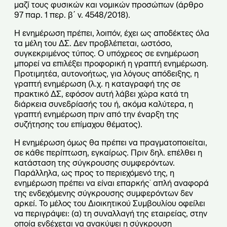
μαζί τους φυσικών και νομικών προσώπων (άρθρο
97 παρ. 1 περ. β΄ ν. 4548/2018).
Η ενημέρωση πρέπει, λοιπόν, έχει ως αποδέκτες όλα
τα μέλη του ΔΣ. Δεν προβλέπεται, ωστόσο,
συγκεκριμένος τύπος. Ο υπόχρεος σε ενημέρωση
μπορεί να επιλέξει προφορική η γραπτή ενημέρωση.
Προτιμητέα, αυτονοήτως, για λόγους απόδειξης, η
γραπτή ενημέρωση (λ.χ. η καταγραφή της σε
πρακτικό ΔΣ, εφόσον αυτή λάβει χώρα κατά τη
διάρκεια συνεδρίασής του ή, ακόμα καλύτερα, η
γραπτή ενημέρωση πριν από την έναρξη της
συζήτησης του επίμαχου θέματος).
Η ενημέρωση όμως θα πρέπει να πραγματοποιείται,
σε κάθε περίπτωση, εγκαίρως. Πριν δηλ. επέλθει η
κατάσταση της σύγκρουσης συμφερόντων.
Παράλληλα, ως προς το περιεχόμενό της, η
ενημέρωση πρέπει να είναι επαρκής˙ απλή αναφορά
της ενδεχόμενης σύγκρουσης συμφερόντων δεν
αρκεί. Το μέλος του Διοικητικού Συμβουλίου οφείλει
να περιγράψει: (α) τη συναλλαγή της εταιρείας, στην
οποία ενδέχεται να ανακύψει η σύγκρουση