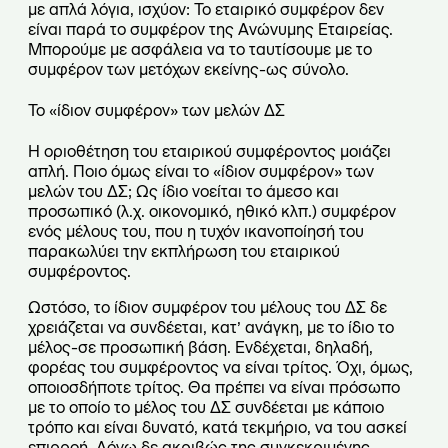
με απλά λόγια, ισχύον: Το εταιρικό συμφέρον δεν
είναι παρά το συμφέρον της Ανώνυμης Εταιρείας.
Μπορούμε με ασφάλεια να το ταυτίσουμε με το
συμφέρον των μετόχων εκείνης-ως σύνολο.
Το «ίδιον συμφέρον» των μελών ΔΣ
Η οριοθέτηση του εταιρικού συμφέροντος μοιάζει
απλή. Ποιο όμως είναι το «ίδιον συμφέρον» των
μελών του ΔΣ; Ως ίδιο νοείται το άμεσο και
προσωπικό (λ.χ. οικονομικό, ηθικό κλπ.) συμφέρον
ενός μέλους του, που η τυχόν ικανοποίησή του
παρακωλύει την εκπλήρωση του εταιρικού
συμφέροντος.
Ωστόσο, το ίδιον συμφέρον του μέλους του ΔΣ δε
χρειάζεται να συνδέεται, κατ’ ανάγκη, με το ίδιο το
μέλος-σε προσωπική βάση. Ενδέχεται, δηλαδή,
φορέας του συμφέροντος να είναι τρίτος. Όχι, όμως,
οποιοσδήποτε τρίτος. Θα πρέπει να είναι πρόσωπο
με το οποίο το μέλος του ΔΣ συνδέεται με κάποιο
τρόπο και είναι δυνατό, κατά τεκμήριο, να του ασκεί
επιρροή. Λόγω δε ακριβώς της συγκεκριμένης