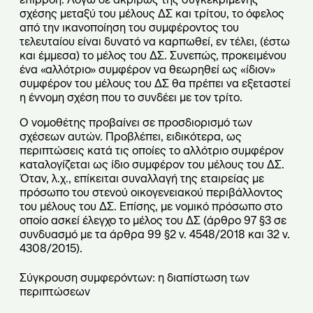
σχέσης μεταξύ του μέλους ΔΣ και τρίτου, το όφελος
από την ικανοποίηση του συμφέροντος του
τελευταίου είναι δυνατό να καρπωθεί, εν τέλει, (έστω
και έμμεσα) το μέλος του ΔΣ. Συνεπώς, προκειμένου
ένα «αλλότριο» συμφέρον να θεωρηθεί ως «ίδιον»
συμφέρον του μέλους του ΔΣ θα πρέπει να εξεταστεί
η έννομη σχέση που το συνδέει με τον τρίτο.
Ο νομοθέτης προβαίνει σε προσδιορισμό των
σχέσεων αυτών. Προβλέπει, ειδικότερα, ως
περιπτώσεις κατά τις οποίες το αλλότριο συμφέρον
καταλογίζεται ως ίδιο συμφέρον του μέλους του ΔΣ.
Όταν, λ.χ., επίκειται συναλλαγή της εταιρείας με
πρόσωπο του στενού οικογενειακού περιβάλλοντος
του μέλους του ΔΣ. Επίσης, με νομικό πρόσωπο στο
οποίο ασκεί έλεγχο το μέλος του ΔΣ (άρθρο 97 §3 σε
συνδυασμό με τα άρθρα 99 §2 ν. 4548/2018 και 32 ν.
4308/2015).
Σύγκρουση συμφερόντων: η διαπίστωση των
περιπτώσεων