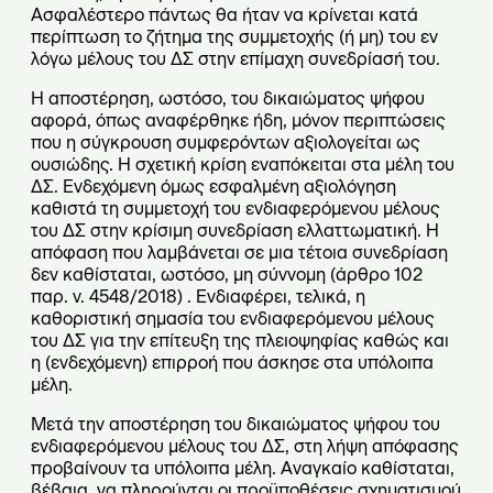
Ασφαλέστερο πάντως θα ήταν να κρίνεται κατά
περίπτωση το ζήτημα της συμμετοχής (ή μη) του εν
λόγω μέλους του ΔΣ στην επίμαχη συνεδρίασή του.
Η αποστέρηση, ωστόσο, του δικαιώματος ψήφου
αφορά, όπως αναφέρθηκε ήδη, μόνον περιπτώσεις
που η σύγκρουση συμφερόντων αξιολογείται ως
ουσιώδης. Η σχετική κρίση εναπόκειται στα μέλη του
ΔΣ. Ενδεχόμενη όμως εσφαλμένη αξιολόγηση
καθιστά τη συμμετοχή του ενδιαφερόμενου μέλους
του ΔΣ στην κρίσιμη συνεδρίαση ελλαττωματική. Η
απόφαση που λαμβάνεται σε μια τέτοια συνεδρίαση
δεν καθίσταται, ωστόσο, μη σύννομη (άρθρο 102
παρ. ν. 4548/2018) . Ενδιαφέρει, τελικά, η
καθοριστική σημασία του ενδιαφερόμενου μέλους
του ΔΣ για την επίτευξη της πλειοψηφίας καθώς και
η (ενδεχόμενη) επιρροή που άσκησε στα υπόλοιπα
μέλη.
Μετά την αποστέρηση του δικαιώματος ψήφου του
ενδιαφερόμενου μέλους του ΔΣ, στη λήψη απόφασης
προβαίνουν τα υπόλοιπα μέλη. Αναγκαίο καθίσταται,
βέβαια, να πληρούνται οι προϋποθέσεις σχηματισμού