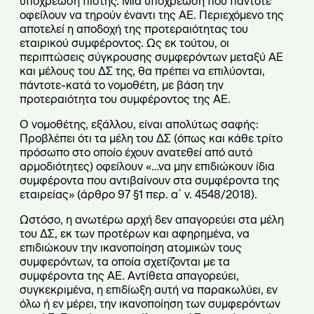
υποχρέωση πίστης. Μια υποχρέωση που πάντοτε
οφείλουν να τηρούν έναντι της ΑΕ. Περιεχόμενο της
αποτελεί η αποδοχή της προτεραιότητας του
εταιρικού συμφέροντος. Ως εκ τούτου, οι
περιπτώσεις σύγκρουσης συμφερόντων μεταξύ ΑΕ
και μέλους του ΔΣ της, θα πρέπει να επιλύονται,
πάντοτε-κατά το νομοθέτη, με βάση την
προτεραιότητα του συμφέροντος της ΑΕ.
Ο νομοθέτης, εξάλλου, είναι απολύτως σαφής:
Προβλέπει ότι τα μέλη του ΔΣ (όπως και κάθε τρίτο
πρόσωπο στο οποίο έχουν ανατεθεί από αυτό
αρμοδιότητες) οφείλουν «…να μην επιδιώκουν ίδια
συμφέροντα που αντιβαίνουν στα συμφέροντα της
εταιρείας» (άρθρο 97 §1 περ. α΄ ν. 4548/2018).
Ωστόσο, η ανωτέρω αρχή δεν απαγορεύει στα μέλη
του ΔΣ, εκ των προτέρων και αφηρημένα, να
επιδιώκουν την ικανοποίηση ατομικών τους
συμφερόντων, τα οποία σχετίζονται με τα
συμφέροντα της ΑΕ. Αντίθετα απαγορεύει,
συγκεκριμένα, η επιδίωξη αυτή να παρακωλύει, εν
όλω ή εν μέρει, την ικανοποίηση των συμφερόντων