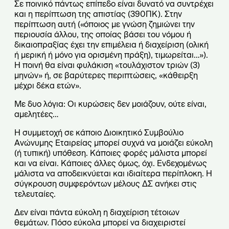
Σε ποινικό πάντως επίπεδο είναι δυνατό να συντρέχει
και η περίπτωση της απιστίας (390ΠΚ). Στην
περίπτωση αυτή («όποιος με γνώση ζημιώνει την
περιουσία άλλου, της οποίας βάσει του νόμου ή
δικαιοπραξίας έχει την επιμέλεια ή διαχείριση (ολική
ή μερική ή μόνο για ορισμένη πράξη), τιμωρείται…»).
Η ποινή θα είναι φυλάκιση «τουλάχιστον τριών (3)
μηνών» ή, σε βαρύτερες περιπτώσεις, «κάθειρξη
μέχρι δέκα ετών».
Με δυο λόγια: Οι κυρώσεις δεν μοιάζουν, ούτε είναι,
αμελητέες…
Η συμμετοχή σε κάποιο Διοικητικό Συμβούλιο
Ανώνυμης Εταιρείας μπορεί συχνά να μοιάζει εύκολη
(ή τυπική) υπόθεση. Κάποιες φορές μάλιστα μπορεί
και να είναι. Κάποιες άλλες όμως, όχι. Ενδεχομένως
μάλιστα να αποδεικνύεται και ιδιαίτερα περίπλοκη. Η
σύγκρουση συμφερόντων μέλους ΔΣ ανήκει στις
τελευταίες.
Δεν είναι πάντα εύκολη η διαχείριση τέτοιων
θεμάτων. Πόσο εύκολα μπορεί να διαχειριστεί