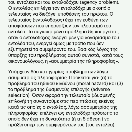
του εντολέα και του εντολοδόχου (agency problem).
Ο εντολέας επιλέγει τον εντολοδόχο με σκοπό ο
τελευταίος να διεξάγει υποθέσεις του πρώτου. Ο
τελευταίος (:εντολοδόχος) έχει την ευθύνη των
αποφάσεων που επηρεάζουν τον πλουτισμό του
εντολέα. Το συγκεκριμένο πρόβλημα δημιουργείται,
όταν ο εντολοδόχος ενεργεί μεν για λογαριασμό του
εντολέα του, ενεργεί όμως με τρόπο που δεν
εξυπηρετεί τα συμφέροντα του. Βασικός λόγος της
ύπαρξης του προβλήματος αυτού συνιστά, κατά τους
οικονομολόγους, η «ασυμμετρία της πληροφορίας».
Υπάρχουν δύο κατηγορίες προβλημάτων λόγω
ασυμμετρίας πληροφορίας. Πρόκειται για: (α) το
πρόβλημα του ηθικού κινδύνου (moral hazard) και (β)
το πρόβλημα της δυσμενούς επιλογής (adverse
selection). Όσον αφορά την τελευταία (:δυσμενής
επιλογή) τη συναντούμε στις περιπτώσεις εκείνες
κατά τις οποίες ο εντολέας, λόγω ασσυμετρίας της
πληροφορίας, επιλέγει ως εντολοδόχο πρόσωπο το
οποίο δεν έχει τη δυνατότητα (ή τη διάθεση;) να
πράξει υπέρ των συμφερόντων του (του εντολέα).