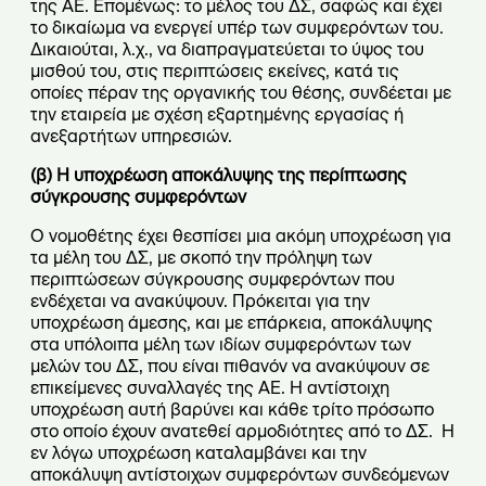
της ΑΕ. Επομένως: το μέλος του ΔΣ, σαφώς και έχει
το δικαίωμα να ενεργεί υπέρ των συμφερόντων του.
Δικαιούται, λ.χ., να διαπραγματεύεται το ύψος του
μισθού του, στις περιπτώσεις εκείνες, κατά τις
οποίες πέραν της οργανικής του θέσης, συνδέεται με
την εταιρεία με σχέση εξαρτημένης εργασίας ή
ανεξαρτήτων υπηρεσιών.
(β) Η υποχρέωση αποκάλυψης της περίπτωσης
σύγκρουσης συμφερόντων
Ο νομοθέτης έχει θεσπίσει μια ακόμη υποχρέωση για
τα μέλη του ΔΣ, με σκοπό την πρόληψη των
περιπτώσεων σύγκρουσης συμφερόντων που
ενδέχεται να ανακύψουν. Πρόκειται για την
υποχρέωση άμεσης, και με επάρκεια, αποκάλυψης
στα υπόλοιπα μέλη των ιδίων συμφερόντων των
μελών του ΔΣ, που είναι πιθανόν να ανακύψουν σε
επικείμενες συναλλαγές της ΑΕ. Η αντίστοιχη
υποχρέωση αυτή βαρύνει και κάθε τρίτο πρόσωπο
στο οποίο έχουν ανατεθεί αρμοδιότητες από το ΔΣ. Η
εν λόγω υποχρέωση καταλαμβάνει και την
αποκάλυψη αντίστοιχων συμφερόντων συνδεόμενων