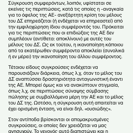
Σύγκρουση συμφερόντων, λοιπόν, υφίσταται σε
εκείνες τις περιπτώσεις, κατά τις οποίες η -αναγκαία
για το όφελος της ΑΕ- ανεξάρτητη κρίση του μέλους
του ΔΣ επηρεάζεται (ή ενδέχεται να επηρεαστεί) από
την εμφιλοχώρηση ίδιου συμφέροντός του. Πρόκειται
για τις περιπτώσεις που οι επιδιώξεις της ΑΕ δεν
συμπλέουν (αντίθετα: αποκλίνουν) με αυτές του
μέλους του ΔΣ. Ως εκ τούτου, η ικανοποίηση κάποιου
από τα εκατέρωθεν συμφέροντα αποκλείει (συνολικά
ή εν μέρει) την ικανοποίηση του άλλου συμφέροντος.
Τέτοιου είδους συγκρούσεις ενδέχεται να
παρουσιάζουν διάρκεια, όπως λ.χ. όταν το μέλος του
ΔΣ αναπτύσσει δραστηριότητα ανταγωνιστική έναντι
της ΑΕ. Μπορεί όμως και να ανακύπτουν στιγμιαία,
όπως λ.χ. σε περιπτώσεις σύναψης σύμβασης
πώλησης με συμβαλλόμενα μέρη την ΑΕ και το μέλος
του ΔΣ της. Ωστόσο, η σύγκρουση αυτή απαιτείται να
έχει ορισμένη ένταση, να είναι δηλ. «ουσιώδης».
Στον αντίποδα βρίσκονται οι απομακρυσμένες
συγκρούσεις, οι οποίες δεν χρειάζεται να μας
ανησυχούν. Το γεγονός αυτό διαπιστώνει και η