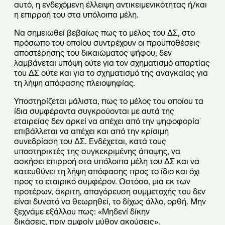
αυτό, η ενδεχόμενη έλλειψη αντικειμενικότητας ή/και
η επιρροή του στα υπόλοιπα μέλη.
Να σημειωθεί βεβαίως πως το μέλος του ΔΣ, στο
πρόσωπο του οποίου συντρέχουν οι προϋποθέσεις
αποστέρησης του δικαιώματος ψήφου, δεν
λαμβάνεται υπόψη ούτε για τον σχηματισμό απαρτίας
του ΔΣ ούτε και για το σχηματισμό της αναγκαίας για
τη λήψη απόφασης πλειοψηφίας.
Υποστηρίζεται μάλιστα, πως το μέλος του οποίου τα
ίδια συμφέροντα συγκρούονται με αυτά της
εταιρείας δεν αρκεί να απέχει από την ψηφοφορία˙
επιβάλλεται να απέχει και από την κρίσιμη
συνεδρίαση του ΔΣ. Ενδέχεται, κατά τους
υποστηρικτές της συγκεκριμένης άποψης, να
ασκήσει επιρροή στα υπόλοιπα μέλη του ΔΣ και να
κατευθύνει τη λήψη απόφασης προς το ίδιο και όχι
προς το εταιρικό συμφέρον. Ωστόσο, μια εκ των
προτέρων, άκριτη, απαγόρευση συμμετοχής του δεν
είναι δυνατό να θεωρηθεί, το δίχως άλλο, ορθή. Μην
ξεχνάμε εξάλλου πως: «Μηδενί δίκην
δικάσεις, πριν αμφοίν μύθον ακούσεις».