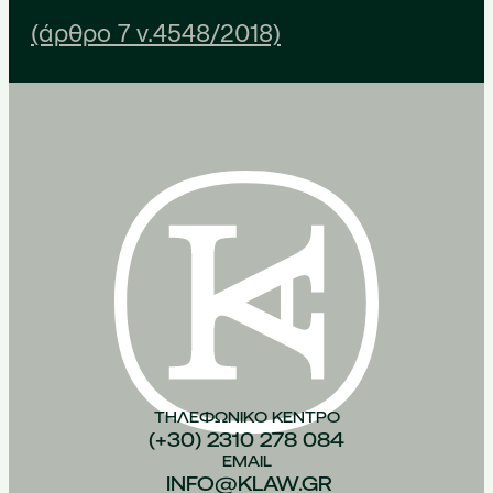
(άρθρο 7 ν.4548/2018)
ΤΗΛΕΦΩΝΙΚO ΚEΝΤΡΟ
(+30) 2310 278 084
EMAIL
INFO@KLAW.GR