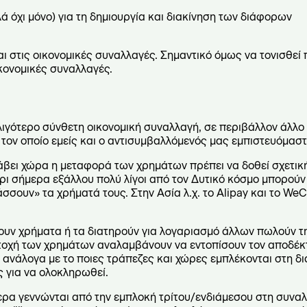
ά όχι μόνο) για τη δημιουργία και διακίνηση των διάφορων
ται στις οικονομικές συναλλαγές. Σημαντικό όμως να τονισθε
ικονομικές συναλλαγές.
ιγότερο σύνθετη οικονομική συναλλαγή, σε περιβάλλον άλλο 
 τον οποίο εμείς και ο αντισυμβαλλόμενός μας εμπιστευόμαστ
λάβει χώρα η μεταφορά των χρημάτων πρέπει να δοθεί σχετικ
έχρι σήμερα εξάλλου πολύ λίγοι από τον Δυτικό κόσμο μπορού
σσουν» τα χρήματά τους. Στην Ασία λ.χ. το Alipay και το WeC
ουν χρήματα ή τα διατηρούν για λογαριασμό άλλων πωλούν τ
τοχή των χρημάτων αναλαμβάνουν να εντοπίσουν τον αποδέ
 ανάλογα με το ποιες τράπεζες και χώρες εμπλέκονται στη δι
ς για να ολοκληρωθεί.
α γεννώνται από την εμπλοκή τρίτου/ενδιάμεσου στη συναλλ