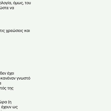
λογία, όμως, του
 ώστε να
τις χρεώσεις και
δεν έχει
 -κανέναν γνωστό
α
ντός της
χώρα (η
ς έχουν ως