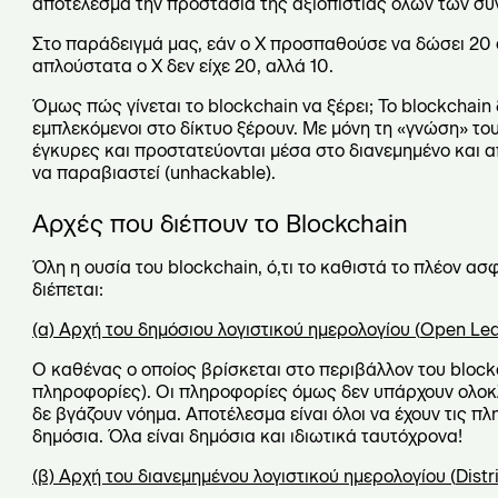
αποτέλεσμα την προστασία της αξιοπιστίας όλων των σ
Στο παράδειγμά μας, εάν ο Χ προσπαθούσε να δώσει 20 σ
απλούστατα ο Χ δεν είχε 20, αλλά 10.
Όμως πώς γίνεται το blockchain να ξέρει; Το blockchain
εμπλεκόμενοι στο δίκτυο ξέρουν. Με μόνη τη «γνώση» του
έγκυρες και προστατεύονται μέσα στο διανεμημένο και α
να παραβιαστεί (unhackable).
Αρχές που διέπουν το
Blockchain
Όλη η ουσία του blockchain, ό,τι το καθιστά το πλέον ασ
διέπεται:
(α) Αρχή του δημόσιου λογιστικού ημερολογίου (
Open
Le
Ο καθένας ο οποίος βρίσκεται στο περιβάλλον του block
πληροφορίες). Οι πληροφορίες όμως δεν υπάρχουν ολοκ
δε βγάζουν νόημα. Αποτέλεσμα είναι όλοι να έχουν τις π
δημόσια. Όλα είναι δημόσια και ιδιωτικά ταυτόχρονα!
(β) Αρχή του διανεμημένου λογιστικού ημερολογίου (
Dist