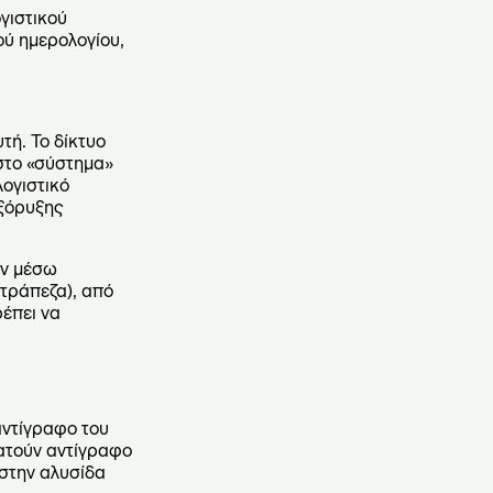
γιστικού
ού ημερολογίου,
τή. Το δίκτυο
 στο «σύστημα»
λογιστικό
εξόρυξης
ύν μέσω
 τράπεζα), από
ρέπει να
αντίγραφο του
ρατούν αντίγραφο
 στην αλυσίδα