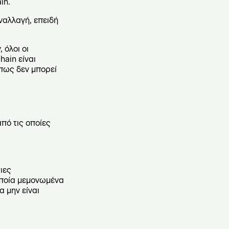
in.
ναλλαγή, επειδή
 όλοι οι
hain είναι
 πως δεν μπορεί
από τις οποίες
ιες
οποία μεμονωμένα
 μην είναι