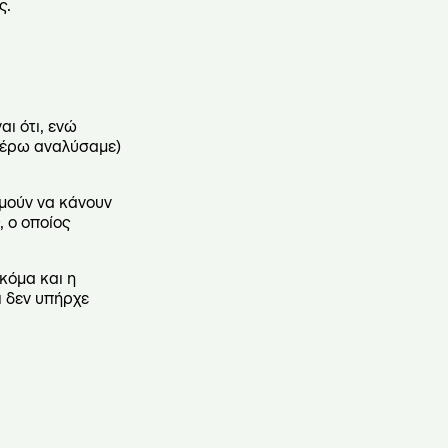
ς.
αι ότι, ενώ
ωτέρω αναλύσαμε)
υμούν να κάνουν
, ο οποίος
κόμα και η
ι δεν υπήρχε