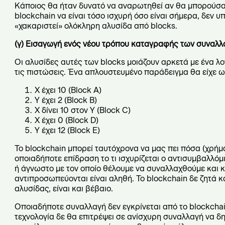
Κάποιος θα ήταν δυνατό να αναρωτηθεί αν θα μπορούσαν 
blockchain να είναι τόσο ισχυρή όσο είναι σήμερα, δεν 
«χακαριστεί» ολόκληρη αλυσίδα από blocks.
(γ) Εισαγωγή ενός νέου τρόπου καταγραφής των συναλλ
Οι αλυσίδες αυτές των blocks μοιάζουν αρκετά με ένα λο
τις πιστώσεις. Ένα απλουστευμένο παράδειγμα θα είχε ω
X έχει 10 (Block A)
Y έχει 2 (Block B)
X δίνει 10 στον Y (Block C)
X έχει 0 (Block D)
Y έχει 12 (Block E)
Το blockchain μπορεί ταυτόχρονα να μας πει πόσα (χρήμ
οποιαδήποτε επίδραση το τι ισχυρίζεται ο αντισυμβαλλό
ή άγνωστο με τον οποίο θέλουμε να συναλλαχθούμε και κ
αντιπροσωπεύονται είναι αληθή. Το blockchain δε ζητά κ
αλυσίδας, είναι και βέβαιο.
Οποιαδήποτε συναλλαγή δεν εγκρίνεται από το blockchain,
τεχνολογία δε θα επιτρέψει σε ανίσχυρη συναλλαγή να δη