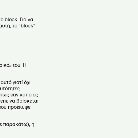
ο block. Για να
υτή, το “block”
ρικό» του. Η
αυτό γιατί όχι
αυτότητες
 πως εάν κάποιος
επε να βρίσκεται
α που προέκυψε
με παρακάτω), η