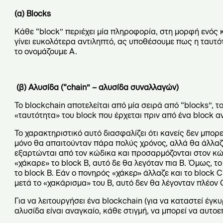
(α)
Blocks
Κάθε “block” περιέχει μία πληροφορία, στη μορφή ενός κ
γίνει ευκολότερα αντιληπτό, ας υποθέσουμε πως η ταυτό
το ονομάζουμε Α.
(β) Αλυσίδα (“
chain” – αλυσίδα συναλλαγών)
Το blockchain αποτελείται από μία σειρά από “blocks”, 
«ταυτότητα» του block που έρχεται πριν από ένα block 
Το χαρακτηριστικό αυτό διασφαλίζει ότι κανείς δεν μπορε
μόνο θα απαιτούνταν πάρα πολύς χρόνος, αλλά θα άλλαζε 
εξαρτώνται από τον κώδικα και προσαρμόζονται στον κώδ
«χάκαρε» το block B, αυτό δε θα λεγόταν πια B. Όμως, 
το block B. Εάν ο πονηρός «χάκερ» άλλαζε και το block C
μετά το «χακάρισμα» του Β, αυτό δεν θα λέγονταν πλέον 
Για να λειτουργήσει ένα blockchain (για να καταστεί έ
αλυσίδα είναι αναγκαίο, κάθε στιγμή, να μπορεί να αυτοε