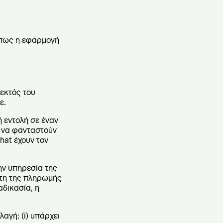
ί πως η εφαρμογή
εκτός του
ε.
ή εντολή σε έναν
ν να φανταστούν
hat έχουν τον
ην υπηρεσία της
κτη της πληρωμής
αδικασία, η
αγή: (i) υπάρχει