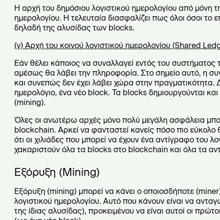
Η αρχή του δημόσιου λογιστικού ημερολογίου από μόνη τη
ημερολογίου. Η τελευταία διασφαλίζει πως όλοι όσοι το
δηλαδή της αλυσίδας των blocks.
(γ) Αρχή του κοινού λογιστικού ημερολογίου (
Shared
Led
Εάν θέλει κάποιος να συναλλαγεί εντός του συστήματος τ
αμέσως θα λάβει την πληροφορία. Στο σημείο αυτό, η συ
και συνεπώς δεν έχει λάβει χώρα στην πραγματικότητα. 
ημερολόγιο, ένα νέο block. Τα blocks δημιουργούνται κα
(mining).
Όλες οι ανωτέρω αρχές μόνο πολύ μεγάλη ασφάλεια μπο
blockchain. Αρκεί να φανταστεί κανείς πόσο πιο εύκολο 
ότι οι χιλιάδες που μπορεί να έχουν ένα αντίγραφο του λ
χακαριστούν όλα τα blocks στο blockchain και όλα τα α
Εξόρυξη (Mining)
Εξόρυξη (mining) μπορεί να κάνει ο οποιοσδήποτε (miner
λογιστικού ημερολογίου. Αυτό που κάνουν είναι να ανταγω
της ίδιας αλυσίδας), προκειμένου να είναι αυτοί οι πρώ