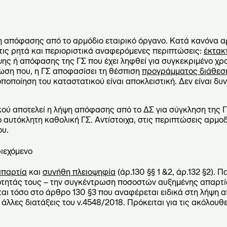
 απόφασης από το αρμόδιο εταιρικό όργανο. Κατά κανόνα αρ
στις ρητά και περιοριστικά αναφερόμενες περιπτώσεις:
έκτακ
ης ή απόφασης της ΓΣ που έχει ληφθεί για συγκεκριμένο χρ
πτωση που, η ΓΣ αποφασίσει τη θέσπιση
προγράμματος διάθεσ
ποποίηση του καταστατικού είναι αποκλειστική. Δεν είναι δ
κού αποτελεί η λήψη απόφασης από το ΔΣ για σύγκληση της Γ
 αυτόκλητη καθολική ΓΣ. Αντίστοιχα, στις περιπτώσεις αρμο
ου.
ριεχόμενο
απαρτία
και
συνήθη πλειοψηφία
(άρ.130 §§ 1 &2, άρ.132 §2). Π
κότητάς τους – την συγκέντρωση ποσοστών αυξημένης απαρτί
ται τόσο στο άρθρο 130 §3 που αναφέρεται ειδικά στη λήψη
 άλλες διατάξεις του ν.4548/2018. Πρόκειται για τις ακόλουθ