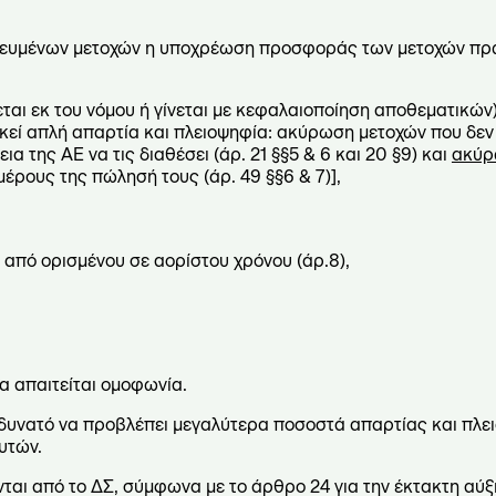
μευμένων μετοχών η υποχρέωση προσφοράς των μετοχών πρ
ται εκ του νόμου ή γίνεται με κεφαλαιοποίηση αποθεματικών)
ρκεί απλή απαρτία και πλειοψηφία: ακύρωση μετοχών που δεν
ης ΑΕ να τις διαθέσει (άρ. 21 §§5 & 6 και 20 §9) και
ακύρ
μέρους της πώλησή τους (άρ. 49 §§6 & 7)],
 από ορισμένου σε αορίστου χρόνου (άρ.8),
ία απαιτείται ομοφωνία.
δυνατό να προβλέπει μεγαλύτερα ποσοστά απαρτίας και πλει
υτών.
αι από το ΔΣ, σύμφωνα με το άρθρο 24 για την έκτακτη αύξ