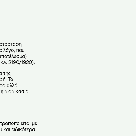
κατάσταση,
ο λόγο, που
 αποτέλεσμα)
.ν. 2190/1920).
α της
φή. Το
ήρα αλλά
ή διαδικασία
τροποποιείται με
 και ειδικότερα