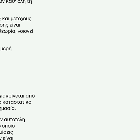
ων καθ’ όλη τη
 και μετόχους
σης είναι
εωρία, «οιονεί
ομερή
Διακρίνεται από
το καταστατικό
ημασία.
ύν αυτοτελή
ο οποίο
μίσεις
 είναι