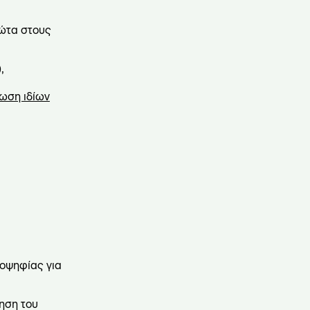
ώτα στους
,
ωση ιδίων
οψηφίας για
ηση του