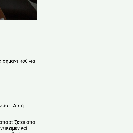
α σημαντικού για
νοία». Αυτή
ναπαρτίζεται από
τικειμενικοί,