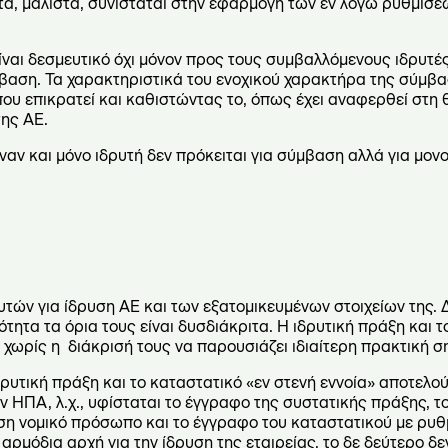
τα, μάλιστα, συνίσταται στην εφαρμογή των εν λόγω ρυθμίσε
ίναι δεσμευτικό όχι μόνον προς τους συμβαλλόμενους ιδρυτές
μβαση. Τα χαρακτηριστικά του ενοχικού χαρακτήρα της σύμβα
υ επικρατεί και καθιστώντας το, όπως έχει αναφερθεί στη θ
της ΑΕ.
ναν και μόνο ιδρυτή δεν πρόκειται για σύμβαση αλλά για μον
υτών για ίδρυση ΑΕ και των εξατομικευμένων στοιχείων της. 
ότητα τα όρια τους είναι δυσδιάκριτα. Η ιδρυτική πράξη και 
 χωρίς η διάκρισή τους να παρουσιάζει ιδιαίτερη πρακτική σ
δρυτική πράξη και το καταστατικό «εν στενή εννοία» αποτελο
ν ΗΠΑ, λ.χ., υφίσταται το έγγραφο της συστατικής πράξης, τ
υση νομικό πρόσωπο και το έγγραφο του καταστατικού με ρυθ
ρμόδια αρχή για την ίδρυση της εταιρείας, το δε δεύτερο δεν