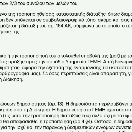
 των 2/3 του συνόλου των μελών του.
μενο της τροποποιηθείσας καταστατικής διάταξης, όπως δια
η δεν υπόκειται σε συμβολαιογραφικό τύπο, ακόμα και στις
μόζεται η διάταξη του αρ. 164 ΑΚ, σύμφωνα με το οποίο ο τύ
ήσεις της.
κό ή την τροποποίησή του ακολουθεί υποβολή της (μαζί με το
τέας πράξης προς την αρμόδια Υπηρεσία ΓΕΜΗ. Αυτή διενεργε
ιμότητας, αφορά την εξέταση της εναρμόνισης του καταστατι
αρθρογραφία μας). Σε όσες περιπτώσεις είναι απαραίτητη, γι
 Διοίκηση.
ώσεων δημοσιότητας (άρ. 13). Η δημοσιότητα περιλαμβάνει 
γκριση από τη Διοίκηση). Η δημοσίευση στο ΓΕΜΗ έχει συστα
(τις μετά την τροποποίηση διατάξεις του) αλλά όχι με το υφι
α θα αποφασισθεί η τροποποίηση (άρ.4 §4). Ωστόσο, η δημοσ
α την ισχύ και την παραγωγή δεσμευτικών εννόμων συνεπει