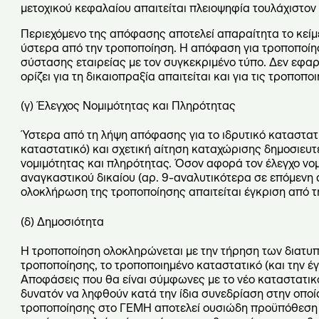
μετοχικού κεφαλαίου απαιτείται πλειοψηφία τουλάχιστον
Περιεχόμενο της απόφασης αποτελεί απαραίτητα το κεί
ύστερα από την τροποποίηση. Η απόφαση για τροποποίησ
σύστασης εταιρείας με τον συγκεκριμένο τύπο. Δεν εφαρ
ορίζει για τη δικαιοπραξία απαιτείται και για τις τροποποι
(γ) Έλεγχος Νομιμότητας και Πληρότητας
Ύστερα από τη λήψη απόφασης για το ιδρυτικό καταστατι
καταστατικό) και σχετική αίτηση καταχώρισης δημοσιευ
νομιμότητας και πληρότητας. Όσον αφορά τον έλεγχο νομ
αναγκαστικού δικαίου (αρ. 9-αναλυτικότερα σε επόμενη 
ολοκλήρωση της τροποποίησης απαιτείται έγκριση από τη
(δ) Δημοσιότητα
Η τροποποίηση ολοκληρώνεται με την τήρηση των διατυπ
τροποποίησης, το τροποποιημένο καταστατικό (και την έ
Αποφάσεις που θα είναι σύμφωνες με το νέο καταστατικό 
δυνατόν να ληφθούν κατά την ίδια συνεδρίαση στην οποί
τροποποίησης στο ΓΕΜΗ αποτελεί ουσιώδη προϋπόθεση γι