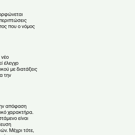
μορφώνεται
 περιπτώσεις
πος που ο νόμος
 νέο
ί έλεγχο
κού με διατάξεις
α την
την απόφαση
τικό χαρακτήρα.
στάμενο είναι
ίευση
ών. Μέχρι τότε,