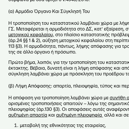
(α) Αρμόδιο Όργανο Και Σύγκλησή Του
Η τροποποίηση του καταστατικού λαμβάνει χώρα με λήψη
ΓΣ. Μεταφέρεται η αρμοδιότητα στο ΔΣ, κατ’ εξαίρεση, 
μετοχικού κεφαλαίου,
στο πλαίσιο καταστατικής πρόβλεψ
(άρ.24 §§ 1 & 2), αύξηση μετοχικού κεφαλαίου στη περί
113 §3). Η αρμοδιότητα, πάντως, λήψης απόφασης για τρο
της σε άλλο όργανο ή πρόσωπο.
Πρώτο βήμα, λοιπόν, για την τροποποίηση του καταστατι
έκτακτης. Βέβαια, δυνατή είναι η λήψη απόφασης και από
σύγκληση λαμβάνει χώρα με πρόσκληση του προέδρου τ
(β) Λήψη Απόφασης: απαρτία, πλειοψηφία, τύπος και πε
Η απόφαση για τροποποίηση λαμβάνει χώρα με
συνήθη 
ορισμένες τροποποιήσεις απαιτούν – λόγω της σημαντι
πλειοψηφίας (άρ.130 §3). Οι αποφάσεις αυτές αναφέρον
αυξημένη απαρτία
και
αυξημένη πλειοψηφία
αλλά και σε
μεταβολή της εθνικότητας της εταιρείας,