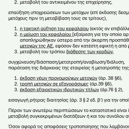
μεταβολή του αντικειμένου της επιχείρησης,
επαύξηση υποχρεώσεων των μετόχων (επί έκδοσης δεσ
μετόχους πριν τη μεταβίβαση τους σε τρίτους),
η τακτική αύξηση του κεφαλαίου
(εκτός αν επιβάλλε
η μείωση του κεφαλαίου [
εξαίρεση για την οποία α
αποπληρώθηκαν ύστερα από την άκαρπη προσπάθεια τ
μετοχών της ΑΕ
, εφόσον δεν κατέστη εφικτή η από 
μεταβολή του τρόπου
διάθεσης των κερδών
,
συγχώνευση/διάσπαση/μετατροπή/αναβίωση/διάλυση,
παράταση της διάρκειας της εταιρείας ή μετατροπής της
έκδοση νέων προνομιούχων μετοχών
(άρ. 38 §6),
τροπή μετοχών σε εξαγοράσιμες
(άρ.39 §6),
έκδοση εξαιρετικών ιδρυτικών τίτλων
(άρ.76 § 2),
εισαγωγή ρήτρας διαιτησίας (άρ. 3 § 2 εδ. β’) για την οπο
Πέραν των ανωτέρω περιπτώσεων το καταστατικό είναι 
μεταβολή συγκεκριμένων διατάξεων ή και του συνόλου α
Όσον αφορά τις αποφάσεις τροποποίησης που λαμβάνοντ