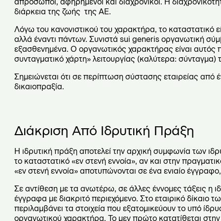
απρόσωποι, αφηρημένοι και διαχρονικοί. Η διαχρονικότη
διάρκεια της ζωής της ΑΕ.
Λόγω του κανονιστικού του χαρακτήρα, το καταστατικό ε
αλλά έναντι πάντων. Συνιστά sui generis οργανωτική σύ
εξασθενημένα. Ο οργανωτικός χαρακτήρας είναι αυτός πο
συνταγματικό χάρτη» λειτουργίας (καλύτερα: σύνταγμα) 
Σημειώνεται ότι σε περίπτωση σύστασης εταιρείας από έ
δικαιοπραξία.
Διάκριση Από Ιδρυτική Πράξη
Η ιδρυτική πράξη αποτελεί την αρχική συμφωνία των ιδρ
το καταστατικό «εν στενή εννοία», αν και στην πραγματικ
«εν στενή εννοία» αποτυπώνονται σε ένα ενιαίο έγγραφο,
Σε αντίθεση με τα ανωτέρω, σε άλλες έννομες τάξεις η ι
έγγραφα με διακριτό περιεχόμενο. Στο εταιρικό δίκαιο τω
περιλαμβάνει τα στοιχεία που εξατομικεύουν το υπό ίδρ
οργανωτικού χαρακτήρα. Το μεν πρώτο κατατίθεται στην α