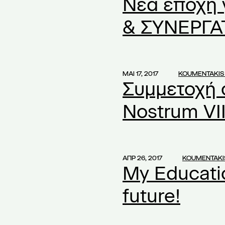
Νέα εποχή
Τίτλων
(2)
ρδών
(1)
& ΣΥΝΕΡΓΑ
ρδών από Μετόχους
(1)
νη Εταιρεία
(1)
 Εταιρεία
(2)
ΜΑΙ 17, 2017
KOUMENTAKIS
Συμμετοχή 
τα Συγχώνευσης
(1)
πιχειρήσεων
(2)
Nostrum VII
601/2019
(2)
ΜΗ
(1)
ροφόρησης σε ΓΣ
(1)
ΑΠΡ 26, 2017
KOUMENTAKI
αγραφής
(1)
My Educati
νη
(1)
future!
ά Μέτρα
(1)
αιώματα Μειοψηφίας
(3)