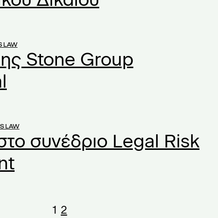
S LAW
ης Stone Group
l
S LAW
στο συνέδριο Legal Risk
nt
1
2