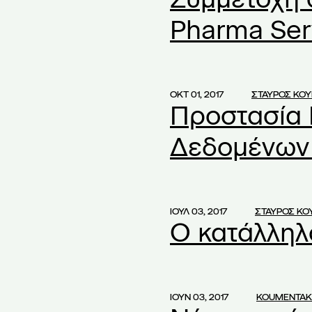
οχρεώσεων
(1)
Pharma Ser
ποπτεία
(2)
υναμικό
(1)
ός
(2)
ΟΚΤ 01, 2017
ΣΤΑΥΡΟΣ ΚΟ
Προστασία
αιρείες
(79)
Δεδομένων 
ιρεία
(2)
ίκηση
(1)
να Συστήματα ΤΝ
(1)
ις διανομής ποσών
(1)
ΙΟΥΛ 03, 2017
ΣΤΑΥΡΟΣ Κ
Ο κατάλληλ
 Πλειοψηφία
(1)
 Μετόχων
(2)
ά
(1)
ά ΑΕ
(1)
ΙΟΥΝ 03, 2017
KOUMENTAK