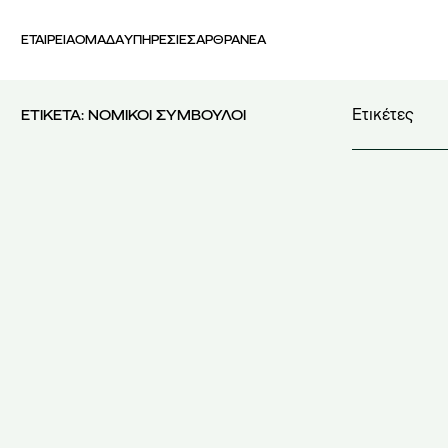
ΕΤΑΙΡΕΙΑ
ΟΜΑΔΑ
ΥΠΗΡΕΣΙΕΣ
ΑΡΘΡΑ
ΝΕΑ
Ετικέτες
ΕΤΙΚΕΤΑ:
ΝΟΜΙΚΟΙ ΣΥΜΒΟΥΛΟΙ
4569/2018
(2
5239/2025
(1
AI Act
(3)
AI Literacy
(2
Best Student 
Business Str
CSIRT
(1)
DPIA
(1)
ELSA Greece