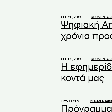
santhopoulou
(1)
(1)
ΣΕΠ 20, 2018
KOUMENTAKI
Ψηφιακή Απ
ες μετοχές
(1)
societes anonymes
(1)
χρόνια προ
ke 2020
(1)
20
(1)
ΣΕΠ 09, 2018
KOUMENTAKI
1)
Η εφημερίδ
κοντά μας
entakis
(2)
ότητας
(1)
τη Απουσία
(1)
ΙΟΥΛ 10, 2018
KOUMENTAKI
Ε
(2)
Πρόγραμμα 
ετικά με τις
(1)