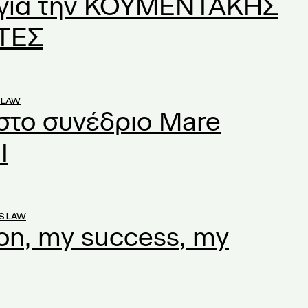
 για την ΚΟΥΜΕΝΤΑΚΗΣ
ΤΕΣ
 LAW
στο συνέδριο Mare
I
S LAW
on, my success, my