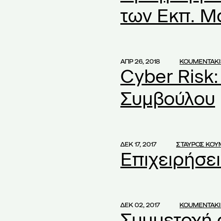
νομικές καταστάσεις
των Εκπ. Μ
χετικά με το κεφάλαιο
(1)
ΑΠΡ 26, 2018
KOUMENTAKI
κτου Ελέγχου Μικρής
(1)
Cyber Risk
και Επιτροπής
ράς
ΑΕ
(1)
Συμβούλου
οφάσεων ΓΣ
(6)
γχώνευσης
(2)
 Διακρίσεις
(1)
ΔΕΚ 17, 2017
ΣΤΑΥΡΟΣ ΚΟΥ
Επιχειρήσει
θείσας ΑΕ
(1)
όφασης ΓΣ
(1)
ητέρες
(1)
γαζομένων κρίσιμης
(1)
ΔΕΚ 02, 2017
KOUMENTAKI
Συμμετοχή 