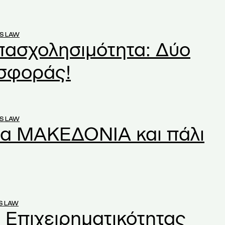
S LAW
ασχολησιμότητα: Δύο
σφοράς!
S LAW
α ΜΑΚΕΔΟΝΙΑ και πάλι
S LAW
Επιχειρηματικότητας