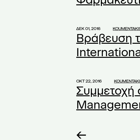
α ΑΕ
(3)
α Συγχώνευσης
(2)
η
(1)
ΔΕΚ 01, 2016
KOUMENTAKI
Βράβευση τ
ς ΑΕ
(1)
Διάθεσης Κερδών
(1)
Internationa
Εκκαθάρισης ΑΕ
(1)
 Σεμινάρια
(1)
ΟΚΤ 22, 2016
KOUMENTAKI
ητα Εγγράφων
(2)
Συμμετοχή 
ρδών
(1)
Manageme
δών ΑΕ
(2)
σών
(2)
ών στους μετόχους
(1)
 ΑΕ
(1)