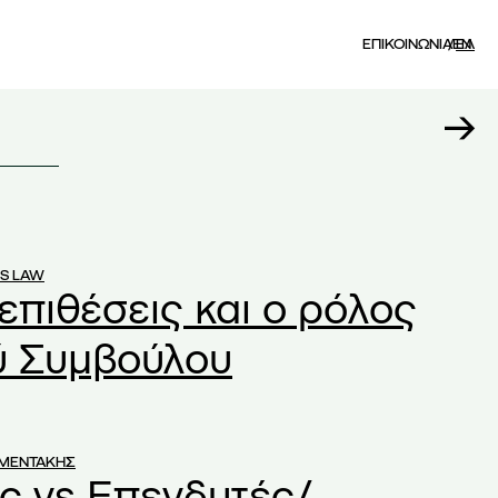
ΕΠΙΚΟΙΝΩΝΙΑ
EN
ΕΛ
S LAW
επιθέσεις και ο ρόλος
ύ Συμβούλου
ΥΜΕΝΤΑΚΗΣ
ις vs Επενδυτές/