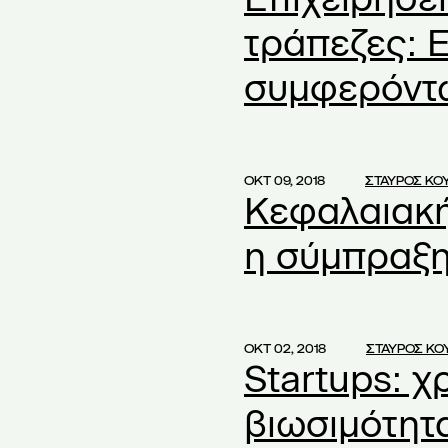
oniki
(2)
τράπεζες: 
ειρήσεις
(8)
συμφερόντ
 Students' Association
(2)
ng
(1)
ΟΚΤ 09, 2018
ΣΤΑΥΡΟΣ ΚΟ
Κεφαλαιακή
A
(1)
η σύμπραξη
(1)
 and associates
(2)
 and Associates Law
(1)
ΟΚΤ 02, 2018
ΣΤΑΥΡΟΣ Κ
Startups: χ
18
(1)
(1)
βιωσιμότητ
 schools
(1)