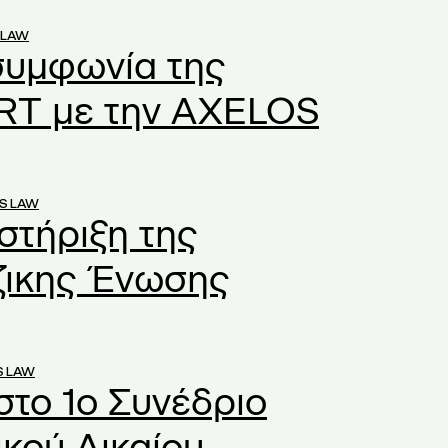
 LAW
συμφωνία της
T με την AXELOS
S LAW
στήριξη της
ζικης Ένωσης
S LAW
στο 1ο Συνέδριο
κού Δικαίου