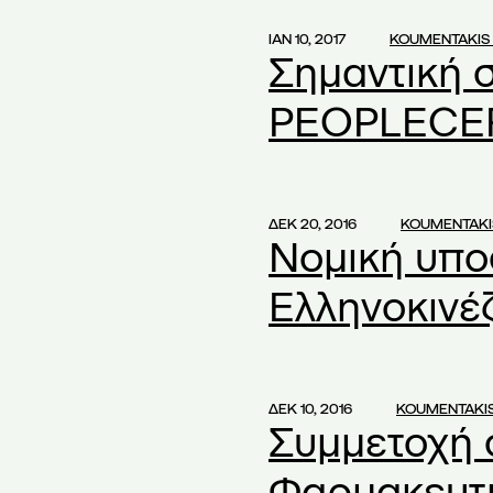
μφωνία
(1)
ΙΑΝ 10, 2017
KOUMENTAKIS
ιημένη Λήψη
(1)
Σημαντική 
ότητες
(2)
PEOPLECER
ενόχληση
(1)
ν
(1)
χων
(2)
ΔΕΚ 20, 2016
KOUMENTAKI
Νομική υπο
λευση
(1)
Ελληνοκινέ
λευση ΑΕ
(58)
(1)
εση συγχώνευσης
(1)
η Απασχόληση
(1)
ΔΕΚ 10, 2016
KOUMENTAKI
Συμμετοχή 
Φαρμακευτι
ημοσιότητα
(1)