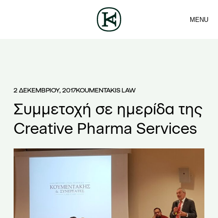
MENU
ΕΤΑΙΡΕΙΑ
ΕΠΙΚΟΙΝΩΝΙΑ
Sea
ΟΜΑΔΑ
EN
ΥΠΗΡΕΣΙΕΣ
ΑΡΘΡΑ
ΕΛ
ΝΕΑ
2 ΔΕΚΕΜΒΡΙΟΥ, 2017
KOUMENTAKIS LAW
Συμμετοχή σε ημερίδα της
Creative Pharma Services