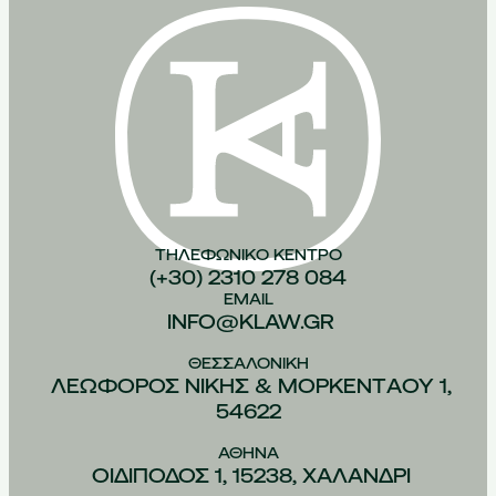
ΤΗΛΕΦΩΝΙΚO ΚEΝΤΡΟ
(+30) 2310 278 084
EMAIL
INFO@KLAW.GR
ΘΕΣΣΑΛΟΝIΚΗ
ΛΕΩΦOΡΟΣ ΝIΚΗΣ & ΜΟΡΚΕΝΤAΟΥ 1,
54622
ΑΘHΝΑ
ΟΙΔIΠΟΔΟΣ 1, 15238, ΧΑΛAΝΔΡΙ