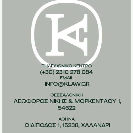
ΤΗΛΕΦΩΝΙΚO ΚEΝΤΡΟ
(+30) 2310 278 084
EMAIL
INFO@KLAW.GR
ΘΕΣΣΑΛΟΝIΚΗ
ΛΕΩΦOΡΟΣ ΝIΚΗΣ & ΜΟΡΚΕΝΤAΟΥ 1,
54622
ΑΘHΝΑ
ΟΙΔIΠΟΔΟΣ 1, 15238, ΧΑΛAΝΔΡΙ