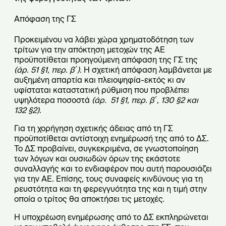
Απόφαση της ΓΣ
Προκειμένου να λάβει χώρα χρηματοδότηση των
τρίτων για την απόκτηση μετοχών της ΑΕ
προϋποτίθεται προηγούμενη απόφαση της ΓΣ της
(άρ. 51 §1, περ. β
΄).
Η σχετική απόφαση λαμβάνεται με
αυξημένη απαρτία και πλειοψηφία-εκτός κι αν
υφίσταται καταστατική ρύθμιση που προβλέπει
υψηλότερα ποσοστά
(άρ. 51 §1, περ. β΄, 130 §2 και
132 §2)
.
Για τη χορήγηση σχετικής άδειας από τη ΓΣ
προϋποτίθεται αντίστοιχη ενημέρωσή της από το ΔΣ.
Το ΔΣ προβαίνει, συγκεκριμένα, σε γνωστοποίηση
των λόγων και ουσιωδών όρων της εκάστοτε
συναλλαγής και το ενδιαφέρον που αυτή παρουσιάζει
για την ΑΕ. Επίσης, τους συναφείς κινδύνους για τη
ρευστότητα και τη φερεγγυότητα της και η τιμή στην
οποία ο τρίτος θα αποκτήσει τις μετοχές.
Η υποχρέωση ενημέρωσης από το ΔΣ εκπληρώνεται