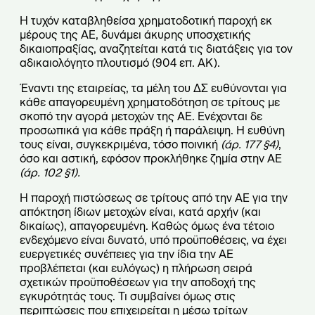
Η τυχόν καταβληθείσα χρηματοδοτική παροχή εκ
μέρους της ΑΕ, δυνάμει άκυρης υποσχετικής
δικαιοπραξίας, αναζητείται κατά τις διατάξεις για τον
αδικαιολόγητο πλουτισμό (904 επ. ΑΚ).
Έναντι της εταιρείας, τα μέλη του ΔΣ ευθύνονται για
κάθε απαγορευμένη χρηματοδότηση σε τρίτους με
σκοπό την αγορά μετοχών της ΑΕ. Ενέχονται δε
προσωπικά για κάθε πράξη ή παράλειψη. Η ευθύνη
τους είναι, συγκεκριμένα, τόσο ποινική
(άρ. 177 §4)
,
όσο και αστική, εφόσον προκλήθηκε ζημία στην ΑΕ
(άρ. 102 §1).
Η παροχή πιστώσεως σε τρίτους από την ΑΕ για την
απόκτηση ίδιων μετοχών είναι, κατά αρχήν (και
δικαίως), απαγορευμένη. Καθώς όμως ένα τέτοιο
ενδεχόμενο είναι δυνατό, υπό προϋποθέσεις, να έχει
ευεργετικές συνέπειες για την ίδια την ΑΕ
προβλέπεται (και ευλόγως) η πλήρωση σειρά
σχετικών προϋποθέσεων για την αποδοχή της
εγκυρότητάς τους. Τι συμβαίνει όμως στις
περιπτώσεις που επιχειρείται η μέσω τρίτων