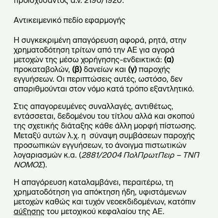
προϊσχύσαντος α.ν. 2190/1920.
Αντικειμενικό πεδίο εφαρμογής
Η συγκεκριμένη απαγόρευση αφορά, ρητά, στην
χρηματοδότηση τρίτων από την ΑΕ για αγορά
μετοχών της μέσω χορήγησης-ενδεικτικά:
(α)
προκαταβολών,
(β)
δανείων και
(γ)
παροχής
εγγυήσεων. Οι περιπτώσεις αυτές, ωστόσο, δεν
απαριθμούνται στον νόμο κατά τρόπο εξαντλητικό.
Στις απαγορευμένες συναλλαγές, αντιθέτως,
εντάσσεται, δεδομένου του τίτλου αλλά και σκοπού
της σχετικής διάταξης κάθε άλλη μορφή πίστωσης.
Μεταξύ αυτών λ.χ. η σύναψη συμβάσεων παροχής
προσωπικών εγγυήσεων, το άνοιγμα πιστωτικών
λογαριασμών κ.α. (
2881/2004 ΠολΠρωτΠειρ – ΤΝΠ
ΝΟΜΟΣ
).
Η απαγόρευση καταλαμβάνει, περαιτέρω, τη
χρηματοδότηση για απόκτηση ήδη, υφιστάμενων
μετοχών καθώς και τυχόν νεοεκδιδομένων, κατόπιν
αύξησης
του μετοχικού κεφαλαίου της ΑΕ.