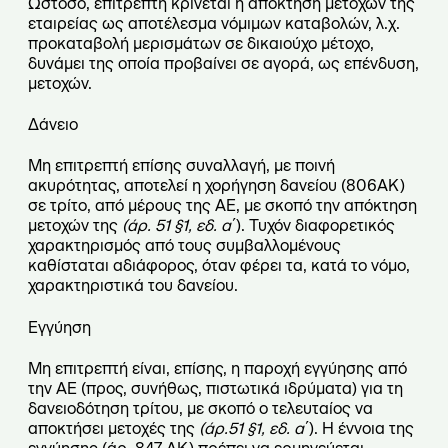
Ωστόσο, επιτρεπτή κρίνεται η απόκτηση μετοχών της
εταιρείας ως αποτέλεσμα νόμιμων καταβολών, λ.χ.
προκαταβολή μερισμάτων σε δικαιούχο μέτοχο,
δυνάμει της οποία προβαίνει σε αγορά, ως επένδυση,
μετοχών.
Δάνειο
Μη επιτρεπτή επίσης συναλλαγή, με ποινή
ακυρότητας, αποτελεί η χορήγηση δανείου (806ΑΚ)
σε τρίτο, από μέρους της ΑΕ, με σκοπό την απόκτηση
μετοχών της
(άρ. 51 §1, εδ. α΄
). Τυχόν διαφορετικός
χαρακτηρισμός από τους συμβαλλομένους
καθίσταται αδιάφορος, όταν φέρει τα, κατά το νόμο,
χαρακτηριστικά του δανείου.
Εγγύηση
Μη επιτρεπτή είναι, επίσης, η παροχή εγγύησης από
την ΑΕ (προς, συνήθως, πιστωτικά ιδρύματα) για τη
δανειοδότηση τρίτου, με σκοπό ο τελευταίος να
αποκτήσει μετοχές της
(άρ.51 §1, εδ. α΄
). Η έννοια της