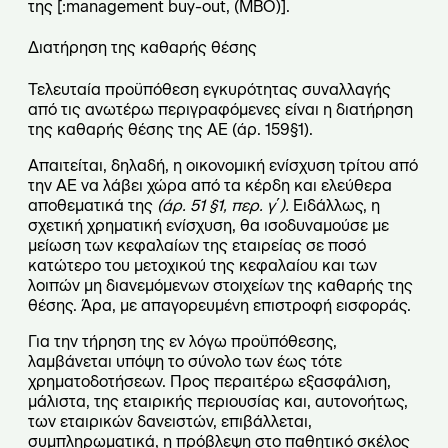
της [:management buy-out, (ΜΒΟ)].
Διατήρηση της καθαρής θέσης
Τελευταία προϋπόθεση εγκυρότητας συναλλαγής
από τις ανωτέρω περιγραφόμενες είναι η διατήρηση
της καθαρής θέσης της ΑΕ (άρ. 159§1).
Απαιτείται, δηλαδή, η οικονομική ενίσχυση τρίτου από
την ΑΕ να λάβει χώρα από τα κέρδη και ελεύθερα
αποθεματικά της
(άρ. 51 §1, περ. γ΄).
Ειδάλλως, η
σχετική χρηματική ενίσχυση, θα ισοδυναμούσε με
μείωση των κεφαλαίων της εταιρείας σε ποσό
κατώτερο του μετοχικού της κεφαλαίου και των
λοιπών μη διανεμόμενων στοιχείων της καθαρής της
θέσης. Άρα, με απαγορευμένη επιστροφή εισφοράς.
Για την τήρηση της εν λόγω προϋπόθεσης,
λαμβάνεται υπόψη το σύνολο των έως τότε
χρηματοδοτήσεων. Προς περαιτέρω εξασφάλιση,
μάλιστα, της εταιρικής περιουσίας και, αυτονοήτως,
των εταιρικών δανειστών, επιβάλλεται,
συμπληρωματικά, η πρόβλεψη στο παθητικό σκέλος