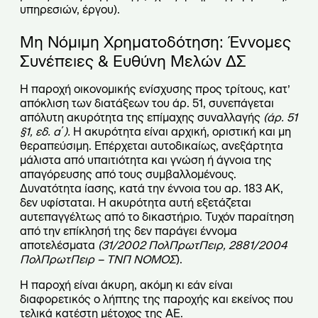
υπηρεσιών, έργου).
Μη Νόμιμη Χρηματοδότηση: Έννομες
Συνέπειες & Ευθύνη Μελών ΔΣ
Η παροχή οικονομικής ενίσχυσης προς τρίτους, κατ’
απόκλιση των διατάξεων του άρ. 51, συνεπάγεται
απόλυτη ακυρότητα της επίμαχης συναλλαγής
(άρ. 51
§1, εδ. α΄).
Η ακυρότητα είναι αρχική, οριστική και μη
θεραπεύσιμη. Επέρχεται αυτοδικαίως, ανεξάρτητα
μάλιστα από υπαιτιότητα και γνώση ή άγνοια της
απαγόρευσης από τους συμβαλλομένους.
Δυνατότητα ίασης, κατά την έννοια του αρ. 183 ΑΚ,
δεν υφίσταται. Η ακυρότητα αυτή εξετάζεται
αυτεπαγγέλτως από το δικαστήριο. Τυχόν παραίτηση
από την επίκλησή της δεν παράγει έννομα
αποτελέσματα
(31/2002 ΠολΠρωτΠειρ,
2881/2004
ΠολΠρωτΠειρ – ΤΝΠ ΝΟΜΟΣ
).
Η παροχή είναι άκυρη, ακόμη κι εάν είναι
διαφορετικός ο λήπτης της παροχής και εκείνος που
τελικά κατέστη μέτοχος της ΑΕ.