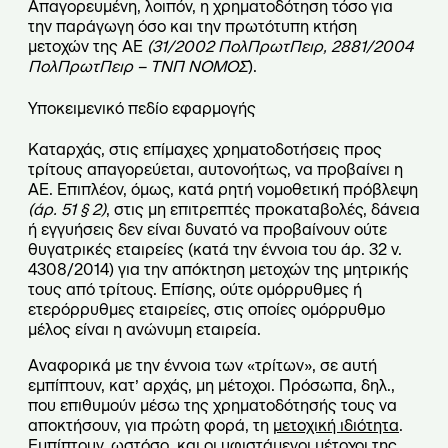
Απαγορευμένη, λοιπόν, η χρηματοδότηση τόσο για
την παράγωγη όσο και την πρωτότυπη κτήση
μετοχών της ΑΕ
(31/2002 ΠολΠρωτΠειρ,
2881/2004
ΠολΠρωτΠειρ – ΤΝΠ ΝΟΜΟΣ
).
Υποκειμενικό πεδίο εφαρμογής
Καταρχάς, στις επίμαχες χρηματοδοτήσεις προς
τρίτους απαγορεύεται, αυτονοήτως, να προβαίνει η
ΑΕ. Επιπλέον, όμως, κατά ρητή νομοθετική πρόβλεψη
(άρ. 51 § 2)
, στις μη επιτρεπτές προκαταβολές, δάνεια
ή εγγυήσεις δεν είναι δυνατό να προβαίνουν ούτε
θυγατρικές εταιρείες (κατά την έννοια του άρ. 32 ν.
4308/2014) για την απόκτηση μετοχών της μητρικής
τους από τρίτους. Επίσης, ούτε ομόρρυθμες ή
ετερόρρυθμες εταιρείες, στις οποίες ομόρρυθμο
μέλος είναι η ανώνυμη εταιρεία.
Αναφορικά με την έννοια των «τρίτων», σε αυτή
εμπίπτουν, κατ’ αρχάς, μη μέτοχοι. Πρόσωπα, δηλ.,
που επιθυμούν μέσω της χρηματοδότησής τους να
αποκτήσουν, για πρώτη φορά, τη
μετοχική ιδιότητα
.
Εμπίπτουν, ωστόσο, και οι υφιστάμενοι μέτοχοι της