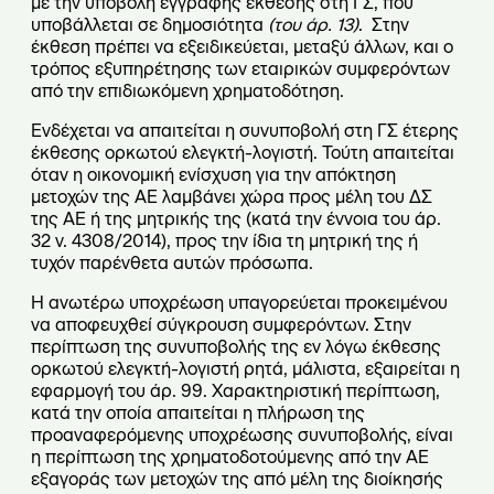
με την υποβολή έγγραφης έκθεσης στη ΓΣ, που
υποβάλλεται σε δημοσιότητα
(του άρ. 13)
. Στην
έκθεση πρέπει να εξειδικεύεται, μεταξύ άλλων, και ο
τρόπος εξυπηρέτησης των εταιρικών συμφερόντων
από την επιδιωκόμενη χρηματοδότηση.
Ενδέχεται να απαιτείται η συνυποβολή στη ΓΣ έτερης
έκθεσης ορκωτού ελεγκτή-λογιστή. Τούτη απαιτείται
όταν η οικονομική ενίσχυση για την απόκτηση
μετοχών της ΑΕ λαμβάνει χώρα προς μέλη του ΔΣ
της ΑΕ ή της μητρικής της (κατά την έννοια του άρ.
32 ν. 4308/2014), προς την ίδια τη μητρική της ή
τυχόν παρένθετα αυτών πρόσωπα.
Η ανωτέρω υποχρέωση υπαγορεύεται προκειμένου
να αποφευχθεί σύγκρουση συμφερόντων. Στην
περίπτωση της συνυποβολής της εν λόγω έκθεσης
ορκωτού ελεγκτή-λογιστή ρητά, μάλιστα, εξαιρείται η
εφαρμογή του άρ. 99. Χαρακτηριστική περίπτωση,
κατά την οποία απαιτείται η πλήρωση της
προαναφερόμενης υποχρέωσης συνυποβολής, είναι
η περίπτωση της χρηματοδοτούμενης από την ΑΕ
εξαγοράς των μετοχών της από μέλη της διοίκησής