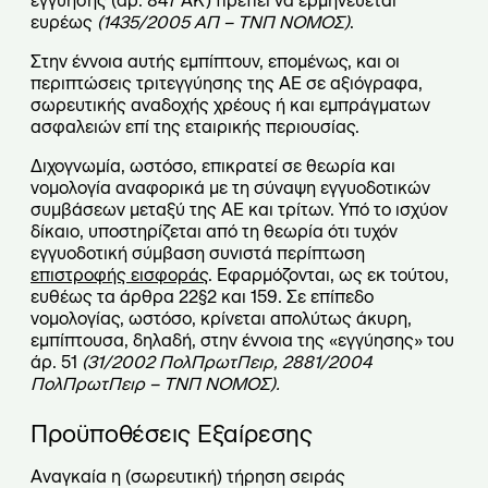
εγγύησης (άρ. 847 ΑΚ) πρέπει να ερμηνεύεται
ευρέως
(1435/2005 ΑΠ – ΤΝΠ ΝΟΜΟΣ)
.
Στην έννοια αυτής εμπίπτουν, επομένως, και οι
περιπτώσεις τριτεγγύησης της ΑΕ σε αξιόγραφα,
σωρευτικής αναδοχής χρέους ή και εμπράγματων
ασφαλειών επί της εταιρικής περιουσίας.
Διχογνωμία, ωστόσο, επικρατεί σε θεωρία και
νομολογία αναφορικά με τη σύναψη εγγυοδοτικών
συμβάσεων μεταξύ της ΑΕ και τρίτων. Υπό το ισχύον
δίκαιο, υποστηρίζεται από τη θεωρία ότι τυχόν
εγγυοδοτική σύμβαση συνιστά περίπτωση
επιστροφής εισφοράς
. Εφαρμόζονται, ως εκ τούτου,
ευθέως τα άρθρα 22§2 και 159. Σε επίπεδο
νομολογίας, ωστόσο, κρίνεται απολύτως άκυρη,
εμπίπτουσα, δηλαδή, στην έννοια της «εγγύησης» του
άρ. 51
(31/2002 ΠολΠρωτΠειρ, 2881/2004
ΠολΠρωτΠειρ – ΤΝΠ ΝΟΜΟΣ).
Προϋποθέσεις Εξαίρεσης
Αναγκαία η (σωρευτική) τήρηση σειράς