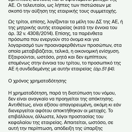
ΑΕ. Οι τελευταίοι, ως λήπτες των πιστώσεων με
σκοπό την αύξηση της εταιρικής τους συμμετοχής.
Ως τρίτοι, επίσης, λογίζονται τα μέλη του ΔΣ της ΑΕ, ή
της μητρικής αυτής εταιρείας (κατά την έννοια του
άρ. 32 ν. 4308/2014). Επίσης, τα παρένθετα
πρόσωπα που ενεργούν στο όνομα και για
λογαριασμό των προαναφερθέντων προσώπων, στα
οποία μεταβιβάζεται, τελικά, η οικονομική ενίσχυση.
Εξαιρούνται, ωστόσο, ρητά και δεν εμπίπτουν,
επομένως στην έννοια του τρίτου, το προσωπικό της
ΑΕ ή συνδεδεμένης με αυτήν εταιρείας
(άρ.51 §4).
Ο χρόνος χρηματοδότησης
Η χρηματοδότηση, παρά τη διατύπωση του νόμου,
δεν είναι αναγκαίο να προηγείται της απόκτησης.
Αντιθέτως, είναι εξίσου απαγορευμένη, ακόμη κι εάν
διενεργείται αφότου αποκτήθηκαν οι μετοχές. Το
επιβάλλουν, άλλωστε, λόγοι προστασίας του
κεφαλαίου της εταιρείας. Απαιτείται, ωστόσο, σε
αυτή την περίπτωση, απόδειξη της ύπαρξης