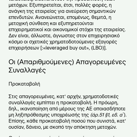
μετόχων. Εξυπηρετείται, έτσι, πολλές φορές, η
ανάγκη της εταιρείας για ανεύρεση σημαντικών
επενδυτών. Ανανεώνεται, επομένως, θεμιτά, η
μετοχική σύνθεση και εξυπηρετούνται
επιχειρηματικοί και οικονομικοί στόχοι της εταιρείας.
Δεν είναι, άλλωστε, άγνωστες στον επιχειρησιακό
κόσμο οι σχετικές χρηματοδοτούμενες εξαγορές
επιχειρήσεων [:«leveraged buy out», (LBO)].
Οι (Απαριθμούμενες) Απαγορευμένες
Συναλλαγές
Προκαταβολή
Στις απαγορευμένες, κατ’ αρχήν, χρηματοδοτικές
συναλλαγές εμπίπτει η προκαταβολή. Η πρόωρη,
δηλ., ικανοποίηση από μέρους της ΑΕ οποιασδήποτε
μη ληξιπρόθεσμης υποχρέωσής της
(άρ.51 §1, εδ. α΄
).
Επίσης, κάθε προκαταβολή ποσού που συνιστά, κατ’
ουσίαν, δάνειο, με σκοπό την απόκτηση μετοχών.