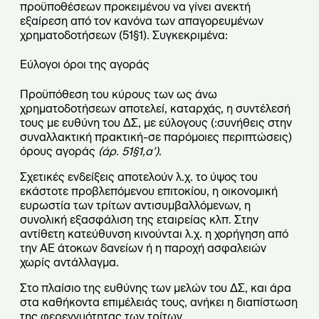
προϋποθέσεων προκειμένου να γίνει ανεκτή
εξαίρεση από τον κανόνα των απαγορευμένων
χρηματοδοτήσεων (51§1). Συγκεκριμένα:
Εύλογοι όροι της αγοράς
Προϋπόθεση του κύρους των ως άνω
χρηματοδοτήσεων αποτελεί, καταρχάς, η συντέλεσή
τους με ευθύνη του ΔΣ, με εύλογους (:συνήθεις στην
συναλλακτική πρακτική-σε παρόμοιες περιπτώσεις)
όρους αγοράς
(άρ. 51§1,α’)
.
Σχετικές ενδείξεις αποτελούν λ.χ. το ύψος του
εκάστοτε προβλεπόμενου επιτοκίου, η οικονομική
ευρωστία των τρίτων αντισυμβαλλόμενων, η
συνολική εξασφάλιση της εταιρείας κλπ. Στην
αντίθετη κατεύθυνση κινούνται λ.χ. η χορήγηση από
την ΑΕ άτοκων δανείων ή η παροχή ασφαλειών
χωρίς αντάλλαγμα.
Στο πλαίσιο της ευθύνης των μελών του ΔΣ, και άρα
στα καθήκοντα επιμέλειάς τους, ανήκει η διαπίστωση
της φερεγγυότητας των τρίτων.