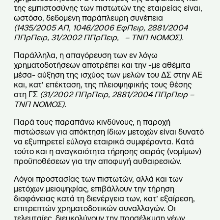
της εμπιστοσύνης των πιστωτών της εταιρείας είναι,
ωστόσο, δεδομένη παράπλευρη συνέπεια
(1435/2005 ΑΠ, 1046/2006 ΕφΠειρ, 2881/2004
ΠΠρΠειρ, 31/2002 ΠΠρΠειρ, – ΤΝΠ ΝΟΜΟΣ).
Παράλληλα, η απαγόρευση των εν λόγω
χρηματοδοτήσεων αποτρέπει και την -με αθέμιτα
μέσα- αύξηση της ισχύος των μελών του ΔΣ στην ΑΕ
και, κατ’ επέκταση, της πλειοψηφικής τους θέσης
στη ΓΣ
(31/2002 ΠΠρΠειρ, 2881/2004 ΠΠρΠειρ –
ΤΝΠ ΝΟΜΟΣ).
Παρά τους παραπάνω κινδύνους, η παροχή
πιστώσεων για απόκτηση ίδιων μετοχών είναι δυνατό
να εξυπηρετεί εύλογα εταιρικά συμφέροντα. Κατά
τούτο και η αναγκαιότητα τήρησης σειράς (νομίμων)
προϋποθέσεων για την αποφυγή αυθαιρεσιών.
Λόγοι προστασίας των πιστωτών, αλλά και των
μετόχων μειοψηφίας, επιβάλλουν την τήρηση
διαφάνειας κατά τη διενέργεια των, κατ’ εξαίρεση,
επιτρεπτών χρηματοδοτικών συναλλαγών. Οι
τελευταίες, διευκολύνουν την προσέλκυση νέων