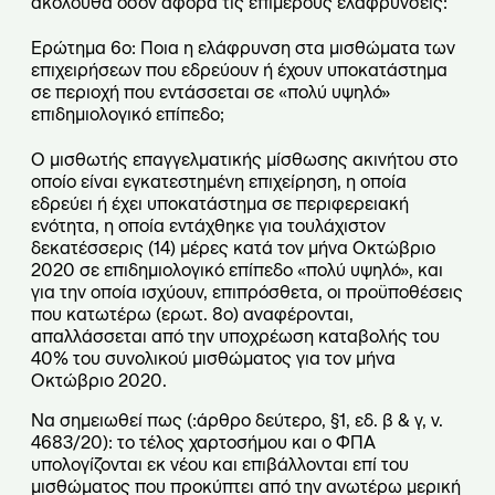
ακόλουθα όσον αφορά τις επιμέρους ελαφρύνσεις:
Ερώτημα 6ο: Ποια η ελάφρυνση στα μισθώματα των
επιχειρήσεων που εδρεύουν ή έχουν υποκατάστημα
σε περιοχή που εντάσσεται σε «πολύ υψηλό»
επιδημιολογικό επίπεδο;
Ο μισθωτής επαγγελματικής μίσθωσης ακινήτου στο
οποίο είναι εγκατεστημένη επιχείρηση, η οποία
εδρεύει ή έχει υποκατάστημα σε περιφερειακή
ενότητα, η οποία εντάχθηκε για τουλάχιστον
δεκατέσσερις (14) μέρες κατά τον μήνα Οκτώβριο
2020 σε επιδημιολογικό επίπεδο «πολύ υψηλό», και
για την οποία ισχύουν, επιπρόσθετα, οι προϋποθέσεις
που κατωτέρω (ερωτ. 8ο) αναφέρονται,
απαλλάσσεται από την υποχρέωση καταβολής του
40% του συνολικού μισθώματος για τον μήνα
Οκτώβριο 2020.
Να σημειωθεί πως (:άρθρο δεύτερο, §1, εδ. β & γ, ν.
4683/20): το τέλος χαρτοσήμου και ο ΦΠΑ
υπολογίζονται εκ νέου και επιβάλλονται επί του
μισθώματος που προκύπτει από την ανωτέρω μερική