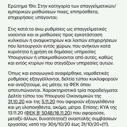
Ερώτημα 19ο: Στην κατηγορία των επαγγελματικών/
εμπορικών μισθώσεων ποιες, επιπρόσθετα,
επιχειρήσεις υπάγονται;
Στις κατά τα άνω ρυθμίσεις ως επαγγελματικές
νοούνται και οι μισθώσεις προς εγκατάσταση
κυλικείων ή αναψυκτηρίων και λοιπών επιχειρήσεων
που λειτουργούν εντός χώρων, που ανήκουν κατά
κυριότητα ή χρήση σε δημόσιες υπηρεσίες
Υπουργείων ή υπεκμισθώνονται από αυτές, καθώς
και εντός κτιρίων που στεγάζουν υπηρεσίες αυτών.
Όπως και εισαγωγικά αναφέρθηκε, νομοθετικές
ρυθμίσεις εξαγγέλλονται, δελτία τύπου κυκλοφορούν
και αναζητούμε, εις μάτην, τα ΦΕΚ όπου
αποτυπώνονται. Χαρακτηριστικά τρία παραδείγματα:
Δελτία τύπου του Υπουργού Οικονομικών της
31.10.20
και της
5.11.20
που αφορούν εξαγγελθέντα
και μη υλοποιηθέντα, ακόμα, μέτρα. Επίσης: ΚΥΑ της
13.11.20 (
ΦΕΚ Β’ 5048/16.11.20
) που αφορούσε,
μεταξύ άλλων, δυνατότητα(!) αναστολής συμβάσεων
εργασίας «από την 30ή/10/20 έως 31/10/20»(!!!).