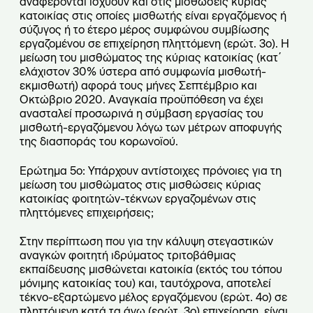
αναφέρονται ισχύουν και στις μισθώσεις κύριας
κατοικίας στις οποίες μισθωτής είναι εργαζόμενος ή
σύζυγος ή το έτερο μέρος συμφώνου συμβίωσης
εργαζομένου σε επιχείρηση πληττόμενη (ερώτ. 3ο). Η
μείωση του μισθώματος της κύριας κατοικίας (κατ΄
ελάχιστον 30% ύστερα από συμφωνία μισθωτή-
εκμισθωτή) αφορά τους μήνες Σεπτέμβριο και
Οκτώβριο 2020. Αναγκαία προϋπόθεση να έχει
ανασταλεί προσωρινά η σύμβαση εργασίας του
μισθωτή-εργαζόμενου λόγω των μέτρων αποφυγής
της διασποράς του κορωνοϊού.
Ερώτημα 5ο: Υπάρχουν αντίστοιχες πρόνοιες για τη
μείωση του μισθώματος στις μισθώσεις κύριας
κατοικίας φοιτητών-τέκνων εργαζομένων στις
πληττόμενες επιχειρήσεις;
Στην περίπτωση που για την κάλυψη στεγαστικών
αναγκών φοιτητή ιδρύματος τριτοβάθμιας
εκπαίδευσης μισθώνεται κατοικία (εκτός του τόπου
μόνιμης κατοικίας του) και, ταυτόχρονα, αποτελεί
τέκνο-εξαρτώμενο μέλος εργαζόμενου (ερώτ. 4ο) σε
πληττόμενη κατά τα άνω (ερώτ. 3ο) επιχείρηση, είναι