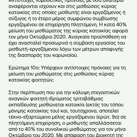
Αντίστοιχες νομοθετικές πρόνοιες με όσα ανωτέρω
αναφέρονται ισχύουν και στις μισθώσεις κύριας
κατοικίας στις οποίες μισθωτής είναι εργαζόμενος ή
σύζυγος ή το έτερο μέρος συμφώνου συμβίωσης
εργαζομένου σε επιχείρηση πληττόμενη. Η κατά 40%
μείωση του μισθώματος της κύριας κατοικίας αφορά
τον μήνα Οκτώβριο 2020. Αναγκαία προϋπόθεση να
έχει ανασταλεί προσωρινά η σύμβαση εργασίας του
μισθωτή-εργαζόμενου λόγω των μέτρων αποφυγής
της διασποράς του κορωνοϊού.
Ερώτημα 10ο: Υπάρχουν αντίστοιχες πρόνοιες για τη
μείωση του μισθώματος στις μισθώσεις κύριας
κατοικίας φοιτητών;
Στην περίπτωση που για την κάλυψη στεγαστικών
αναγκών φοιτητή ιδρύματος τριτοβάθμιας
εκπαίδευσης μισθώνεται κατοικία (εκτός του τόπου
μόνιμης κατοικίας του) και, ταυτόχρονα, αποτελεί
τέκνο-εξαρτώμενο μέλος εργαζόμενου (ερώτ. 9ο) σε
πληττόμενη επιχείρηση, ο μισθωτής απαλλάσσεται
από το 40% του συνολικού μισθώματος για τον μήνα
Οκτώβριο του 2020. Με απόφαση του Διοικητή της