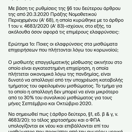
Με βάση τις ρυθμίσεις της §6 του δεύτερου άρθρου
της από 20.3.2020 Πράξης Νομοθετικού
Περιεχομένου (Α’ 68), η οποία κυρώθηκε με το άρθρο
1 του ν. 4683/2020 (Α’ 83)-ισχύουν, στο εξής, τα
ακόλουθα όσον αφορά τις επιμέρους ελαφρύνσεις:
Ερώτημα 1ο: Ποιες οι ελαφρύνσεις στα μισθώματα
επιχειρήσεων που πλήττονται λόγω του κορωνοϊού;
Ο μισθωτής επαγγελματικής μίσθωσης ακινήτου στο
οποίο είναι εγκατεστημένη επιχείρηση, η οποία
πλήττεται οικονομικά λόγω της πανδημίας, είναι
δυνατό να απαλλαγεί από την υποχρέωση καταβολής
τμήματος του οφειλομένου μισθώματος. Το τμήμα για
το οποίο η απαλλαγή δεν μπορεί να είναι μικρότερο
από το 30% του συνολικού μισθώματος για τους
μήνες Σεπτέμβριο και Οκτώβριο 2020.
Να σημειωθεί πως (:άρθρο δεύτερο, §1, εδ. β & γ, ν.
4683/20): το τέλος χαρτοσήμου και ο ΦΠΑ
υπολογίζονται εκ νέου και επιβάλλονται επί του
μισθώματος που προκύπτει από την ανωτέρω μερική