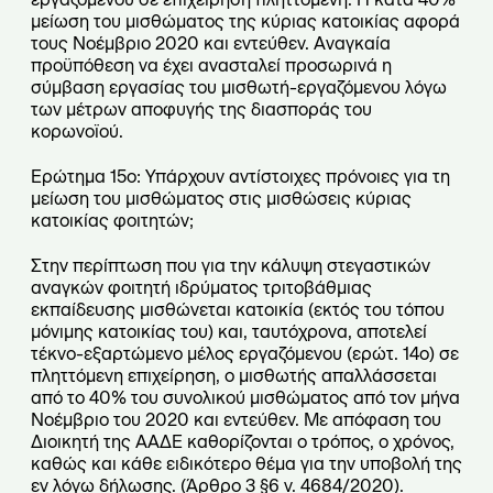
μείωση του μισθώματος της κύριας κατοικίας αφορά
τους Νοέμβριο 2020 και εντεύθεν. Αναγκαία
προϋπόθεση να έχει ανασταλεί προσωρινά η
σύμβαση εργασίας του μισθωτή-εργαζόμενου λόγω
των μέτρων αποφυγής της διασποράς του
κορωνοϊού.
Ερώτημα 15ο: Υπάρχουν αντίστοιχες πρόνοιες για τη
μείωση του μισθώματος στις μισθώσεις κύριας
κατοικίας φοιτητών;
Στην περίπτωση που για την κάλυψη στεγαστικών
αναγκών φοιτητή ιδρύματος τριτοβάθμιας
εκπαίδευσης μισθώνεται κατοικία (εκτός του τόπου
μόνιμης κατοικίας του) και, ταυτόχρονα, αποτελεί
τέκνο-εξαρτώμενο μέλος εργαζόμενου (ερώτ. 14ο) σε
πληττόμενη επιχείρηση, ο μισθωτής απαλλάσσεται
από το 40% του συνολικού μισθώματος από τον μήνα
Νοέμβριο του 2020 και εντεύθεν. Με απόφαση του
Διοικητή της ΑΑΔΕ καθορίζονται ο τρόπος, ο χρόνος,
καθώς και κάθε ειδικότερο θέμα για την υποβολή της
εν λόγω δήλωσης. (Άρθρο 3 §6 ν. 4684/2020).