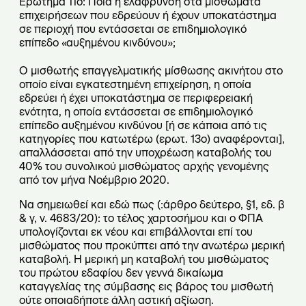
Ερώτημα 11ο: Ποια η ελάφρυνση στα μισθώματα
επιχειρήσεων που εδρεύουν ή έχουν υποκατάστημα
σε περιοχή που εντάσσεται σε επιδημιολογικό
επίπεδο «αυξημένου κινδύνου»;
Ο μισθωτής επαγγελματικής μίσθωσης ακινήτου στο
οποίο είναι εγκατεστημένη επιχείρηση, η οποία
εδρεύει ή έχει υποκατάστημα σε περιφερειακή
ενότητα, η οποία εντάσσεται σε επιδημιολογικό
επίπεδο αυξημένου κινδύνου [ή σε κάποια από τις
κατηγορίες που κατωτέρω (ερωτ. 13ο) αναφέρονται],
απαλλάσσεται από την υποχρέωση καταβολής του
40% του συνολικού μισθώματος αρχής γενομένης
από τον μήνα Νοέμβριο 2020.
Να σημειωθεί και εδώ πως (:άρθρο δεύτερο, §1, εδ. β
& γ, ν. 4683/20): το τέλος χαρτοσήμου και ο ΦΠΑ
υπολογίζονται εκ νέου και επιβάλλονται επί του
μισθώματος που προκύπτει από την ανωτέρω μερική
καταβολή. Η μερική μη καταβολή του μισθώματος
του πρώτου εδαφίου δεν γεννά δικαίωμα
καταγγελίας της σύμβασης εις βάρος του μισθωτή
ούτε οποιαδήποτε άλλη αστική αξίωση.