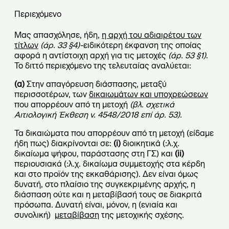
Περιεχόμενο
Μας απασχόλησε, ήδη,
η αρχή του αδιαιρέτου των
τίτλων
(άρ. 33 §4)-
ειδικότερη έκφανση της οποίας
αφορά η αντίστοιχη αρχή για τις μετοχές
(άρ. 53 §1)
.
Το διττό περιεχόμενο της τελευταίας αναλύεται:
(α)
Στην απαγόρευση διάσπασης, μεταξύ
περισσοτέρων, των
δικαιωμάτων και υποχρεώσεων
που απορρέουν από τη μετοχή
(βλ. σχετικά
Αιτιολογική Έκθεση ν. 4548/2018 επί άρ. 53).
Τα δικαιώματα που απορρέουν από τη μετοχή (είδαμε
ήδη πως) διακρίνονται σε:
(i)
διοικητικά (:λ.χ.
δικαίωμα ψήφου, παράστασης στη ΓΣ) και
(ii)
περιουσιακά (:λ.χ. δικαίωμα συμμετοχής στα κέρδη
και στο προϊόν της εκκαθάρισης). Δεν είναι όμως
δυνατή, στο πλαίσιο της συγκεκριμένης αρχής, η
διάσπαση ούτε και η μεταβίβασή τους σε διακριτά
πρόσωπα. Δυνατή είναι, μόνον, η (ενιαία και
συνολική)
μεταβίβαση
της μετοχικής σχέσης.