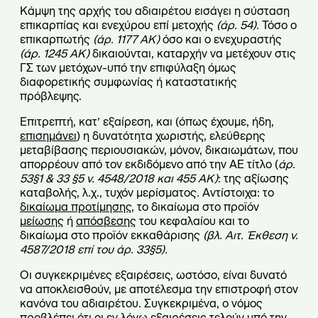
Κάμψη της αρχής του αδιαιρέτου εισάγει η σύσταση
επικαρπίας και ενεχύρου επί μετοχής
(άρ. 54).
Τόσο ο
επικαρπωτής
(άρ. 1177 ΑΚ)
όσο και ο ενεχυραστής
(άρ. 1245 ΑΚ)
δικαιούνται, καταρχήν να μετέχουν στις
ΓΣ των μετόχων-υπό την επιφύλαξη όμως
διαφορετικής συμφωνίας ή καταστατικής
πρόβλεψης.
Επιτρεπτή, κατ’ εξαίρεση, και (όπως έχουμε, ήδη,
επισημάνει
) η δυνατότητα χωριστής, ελεύθερης
μεταβίβασης περιουσιακών, μόνον, δικαιωμάτων, που
απορρέουν από τον εκδιδόμενο από την ΑΕ τίτλο (
άρ.
53§1 & 33 §5 ν. 4548/2018 και 455 ΑΚ)
: της αξίωσης
καταβολής, λ.χ., τυχόν μερίσματος
.
Αντίστοιχα: το
δικαίωμα προτίμησης
, το δικαίωμα στο προϊόν
μείωσης
ή
απόσβεσης
του κεφαλαίου και το
δικαίωμα στο προϊόν εκκαθάρισης
(βλ. Αιτ. Έκθεση ν.
4587/2018 επί του άρ. 33§5).
Οι συγκεκριμένες εξαιρέσεις, ωστόσο, είναι δυνατό
να αποκλεισθούν, με αποτέλεσμα την επιστροφή στον
κανόνα του αδιαιρέτου. Συγκεκριμένα, ο νόμος
προβλέπει ότι οι εν λόγω εξαιρέσεις τελούν υπό την