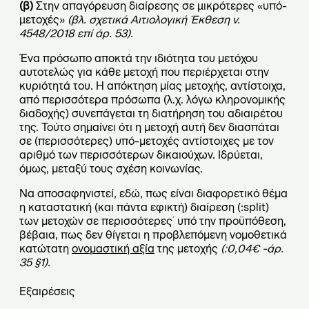
(β)
Στην απαγόρευση διαίρεσης σε µικρότερες «υπό-
µετοχές»
(βλ. σχετικά Αιτιολογική Έκθεση ν.
4548/2018 επί άρ. 53).
Ένα πρόσωπο αποκτά την ιδιότητα του μετόχου
αυτοτελώς για κάθε μετοχή που περιέρχεται στην
κυριότητά του. Η απόκτηση μίας μετοχής, αντίστοιχα,
από περισσότερα πρόσωπα (λ.χ. λόγω κληρονομικής
διαδοχής) συνεπάγεται τη διατήρηση του αδιαιρέτου
της. Τούτο σημαίνει ότι η μετοχή αυτή δεν διασπάται
σε (περισσότερες) υπό-μετοχές αντίστοιχες με τον
αριθμό των περισσότερων δικαιούχων. Ιδρύεται,
όμως, μεταξύ τους σχέση κοινωνίας.
Να αποσαφηνιστεί, εδώ, πως είναι διαφορετικό θέμα
η καταστατική (και πάντα εφικτή) διαίρεση (:split)
των μετοχών σε περισσότερες˙ υπό την προϋπόθεση,
βέβαια, πως δεν θίγεται η προβλεπόμενη νομοθετικά
κατώτατη
ονομαστική αξία
της μετοχής
(:0,04€ -άρ.
35 §1).
Εξαιρέσεις