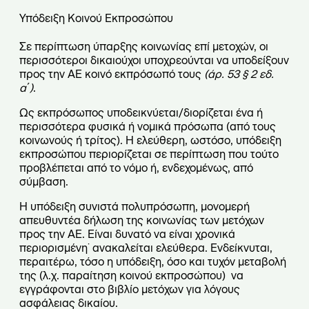
Υπόδειξη Κοινού Εκπροσώπου
Σε περίπτωση ύπαρξης κοινωνίας επί μετοχών, οι
περισσότεροι δικαιούχοι υποχρεούνται να υποδείξουν
προς την ΑΕ κοινό εκπρόσωπό τους
(άρ. 53 § 2 εδ.
α΄)
.
Ως εκπρόσωπος υποδεικνύεται/διορίζεται ένα ή
περισσότερα φυσικά ή νομικά πρόσωπα (από τους
κοινωνούς ή τρίτος). Η ελεύθερη, ωστόσο, υπόδειξη
εκπροσώπου περιορίζεται σε περίπτωση που τούτο
προβλέπεται από το νόμο ή, ενδεχομένως, από
σύμβαση.
Η υπόδειξη συνιστά πολυπρόσωπη, μονομερή
απευθυντέα δήλωση της κοινωνίας των μετόχων
προς την ΑΕ. Είναι δυνατό να είναι χρονικά
περιορισμένη˙ ανακαλείται ελεύθερα. Ενδείκνυται,
περαιτέρω, τόσο η υπόδειξη, όσο και τυχόν μεταβολή
της (λ.χ. παραίτηση κοινού εκπροσώπου) να
εγγράφονται στο βιβλίο μετόχων για λόγους
ασφάλειας δικαίου.