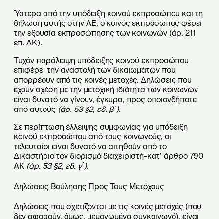
Ύστερα από την υπόδειξη κοινού εκπροσώπου και τη
δήλωση αυτής στην ΑΕ, ο κοινός εκπρόσωπος φέρει
την εξουσία εκπροσώπησης των κοινωνών (άρ. 211
επ. ΑΚ).
Τυχόν παράλειψη υπόδειξης κοινού εκπροσώπου
επιφέρει την αναστολή των δικαιωμάτων που
απορρέουν από τις κοινές μετοχές. Δηλώσεις που
έχουν σχέση με την μετοχική ιδιότητα των κοινωνών
είναι δυνατό να γίνουν, έγκυρα, προς οποιονδήποτε
από αυτούς
(άρ. 53 §2, εδ. β΄)
.
Σε περίπτωση έλλειψης συμφωνίας για υπόδειξη
κοινού εκπροσώπου από τους κοινωνούς, οι
τελευταίοι είναι δυνατό να αιτηθούν από το
Δικαστήριο τον διορισμό διαχειριστή-κατ’ άρθρο 790
ΑΚ
(άρ. 53 §2, εδ. γ΄)
.
Δηλώσεις Βούλησης Προς Τους Μετόχους
Δηλώσεις που σχετίζονται με τις κοινές μετοχές (που
δεν αφορούν, όμως, μεμονωμένα συγκοινωνό), είναι