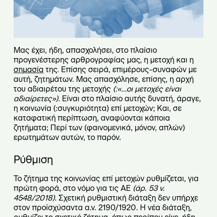
Μας έχει, ήδη, απασχολήσει, στο πλαίσιο
προγενέστερης αρθρογραφίας μας, η μετοχή και η
σημασία
της. Επίσης σειρά, επιμέρους-συναφών με
αυτή, ζητημάτων. Μας απασχόλησε, επίσης, η αρχή
του αδιαιρέτου της μετοχής
(:«…οι μετοχές είναι
αδιαίρετες»).
Είναι στο πλαίσιο αυτής δυνατή, άραγε,
η κοινωνία (:συγκυριότητα) επί μετοχών; Και, σε
καταφατική περίπτωση, αναφύονται κάποια
ζητήματα; Περί των (φαινομενικά, μόνον, απλών)
ερωτημάτων αυτών, το παρόν.
Ρύθμιση
Το ζήτημα της κοινωνίας επί μετοχών ρυθμίζεται, για
πρώτη φορά, στο νόμο για τις ΑΕ
(άρ. 53 ν.
4548/2018)
. Σχετική ρυθμιστική διάταξη δεν υπήρχε
στον προϊσχύσαντα α.ν. 2190/1920. Η νέα διάταξη,