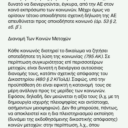
δυνατό να διενεργούνται, έγκυρα, από την ΑΕ στον
κοινό εκπρόσωπο των κοινωνών. Μέχρι όμως να
ορίσουν τέτοιο οποιαδήποτε σχετική δήλωση της ΑΕ
απευθύνεται προς οποιοδήποτε κοινωνό
(άρ. 53 § 2,
εδ. β΄)
.
Διανομή Των Κοινών Μετοχών
Κάθε κοινωνός διατηρεί το δικαίωμα να ζητήσει
οποτεδήποτε τη λύση της κοινωνίας
(795 ΑΚ)
. Σε
περίπτωση συγκυριότητας επί περισσοτέρων
μετοχών, είναι δυνατή η διενέργεια αυτούσιας
διανομής τους, κατόπιν σχετικής απόφασης του
Δικαστηρίου
(480 § 2 ΚΠολΔ)
. Σαφώς, υπό την
προϋπόθεση ότι είναι εφικτή η κατανομή τους σε
μέρη ανάλογα προς τις μερίδες των κοινωνών.
Εφόσον, δηλαδή, δεν μειώνεται η αξία τους (λ.χ. με τη
δημιουργία ισχυρής πλειοψηφίας και αντίστοιχα,
ασήμαντων μειοψηφιών). Δεν θα μπορούσε, πάντως,
να αποκλειστεί και η δια πλειστηριασμού εκποίηση
(δυνάμει της εκδοθησόμενης δικαστικής απόφασης)
κοινών μετοχών: στην περίπτωση, λ.χ., όπου