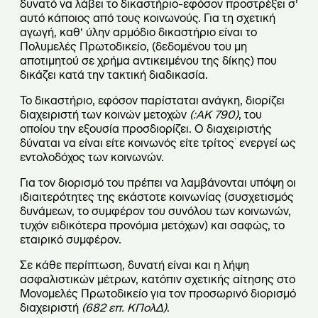
δυνατό να λάβει το δικαστήριο-εφόσον προστρέξει σ’
αυτό κάποιος από τους κοινωνούς. Για τη σχετική
αγωγή, καθ’ ύλην αρμόδιο δικαστήριο είναι το
Πολυμελές Πρωτοδικείο, (δεδομένου του μη
αποτιμητού σε χρήμα αντικειμένου της δίκης) που
δικάζει κατά την τακτική διαδικασία.
Το δικαστήριο, εφόσον παρίσταται ανάγκη, διορίζει
διαχειριστή των κοινών μετοχών
(:ΑΚ 790)
, του
οποίου την εξουσία προσδιορίζει. Ο διαχειριστής
δύναται να είναι είτε κοινωνός είτε τρίτος˙ ενεργεί ως
εντολοδόχος των κοινωνών.
Για τον διορισμό του πρέπει να λαμβάνονται υπόψη οι
ιδιαιτερότητες της εκάστοτε κοινωνίας (συσχετισμός
δυνάμεων, το συμφέρον του συνόλου των κοινωνών,
τυχόν ειδικότερα προνόμια μετόχων) και σαφώς, το
εταιρικό συμφέρον.
Σε κάθε περίπτωση, δυνατή είναι και η λήψη
ασφαλιστικών μέτρων, κατόπιν σχετικής αίτησης στο
Μονομελές Πρωτοδικείο για τον προσωρινό διορισμό
διαχειριστή
(682 επ. ΚΠολΔ)
.