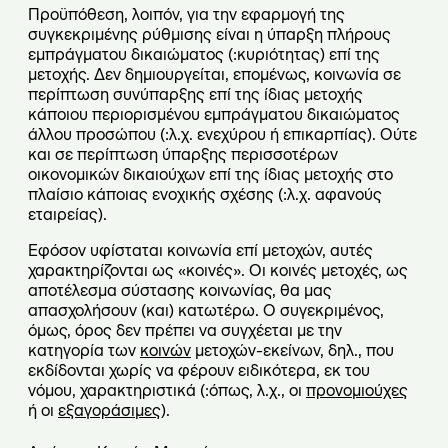
Προϋπόθεση, λοιπόν, για την εφαρμογή της
συγκεκριμένης ρύθμισης είναι η ύπαρξη πλήρους
εμπράγματου δικαιώματος (:κυριότητας) επί της
μετοχής. Δεν δημιουργείται, επομένως, κοινωνία σε
περίπτωση συνύπαρξης επί της ίδιας μετοχής
κάποιου περιορισμένου εμπράγματου δικαιώματος
άλλου προσώπου (:λ.χ. ενεχύρου ή επικαρπίας). Ούτε
και σε περίπτωση ύπαρξης περισσοτέρων
οικονομικών δικαιούχων επί της ίδιας μετοχής στο
πλαίσιο κάποιας ενοχικής σχέσης (:λ.χ. αφανούς
εταιρείας).
Εφόσον υφίσταται κοινωνία επί μετοχών, αυτές
χαρακτηρίζονται ως «κοινές». Οι κοινές μετοχές, ως
αποτέλεσμα σύστασης κοινωνίας, θα μας
απασχολήσουν (και) κατωτέρω. Ο συγεκριμένος,
όμως, όρος δεν πρέπει να συγχέεται με την
κατηγορία των
κοινών
μετοχών-εκείνων, δηλ., που
εκδίδονται χωρίς να φέρουν ειδικότερα, εκ του
νόμου, χαρακτηριστικά (:όπως, λ.χ., οι
προνομιούχες
ή οι
εξαγοράσιμες
).