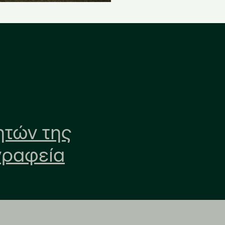
ητών της
γραφεία