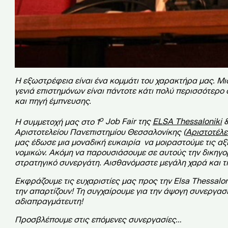
Η εξωστρέφεια είναι ένα κομμάτι του χαρακτήρα μας. Μια
γενιά επιστημόνων είναι πάντοτε κάτι πολύ περισσότερο
και πηγή έμπνευσης.
ο
Η συμμετοχή μας στο 1
Job Fair
της
ELSA Thessaloniki
Αριστοτελείου Πανεπιστημίου Θεσσαλονίκης (
Αριστοτέλει
μας έδωσε μια μοναδική ευκαιρία να μοιραστούμε τις αξί
νομικών. Ακόμη να παρουσιάσουμε σε αυτούς την δικηγορ
στρατηγικό συνεργάτη. Αισθανόμαστε μεγάλη χαρά και τιμ
Εκφράζουμε τις ευχαριστίες μας προς την
Elsa Thessalo
την απαρτίζουν! Τη συγχαίρουμε για την άψογη συνεργασί
αδιαπραγμάτευτη!
Προσβλέπουμε στις επόμενες συνεργασίες…