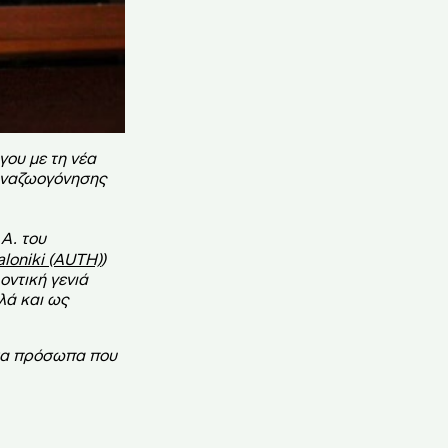
γου με τη νέα
 αναζωογόνησης
Α. του
aloniki (AUTH)
)
οντική γενιά
λά και ως
 τα πρόσωπα που