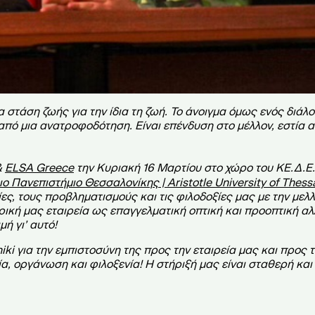
 στάση ζωής για την ίδια τη ζωή. Το άνοιγμα όμως ενός διάλο
 από μια ανατροφοδότηση. Είναι επένδυση στο μέλλον, εστία
&
ELSA Greece
την Κυριακή 16 Μαρτίου στο χώρο του ΚΕ.Δ.Ε.
ο Πανεπιστήμιο Θεσσαλονίκης | Aristotle University of Thess
ες, τους προβληματισμούς και τις φιλοδοξίες μας με την μελλ
ική μας εταιρεία ως επαγγελματική οπτική και προοπτική αλ
ή γι’ αυτό!
niki
για την εμπιστοσύνη της προς
την εταιρεία μας και προς
α, οργάνωση και φιλοξενία! Η στήριξή μας είναι σταθερή και