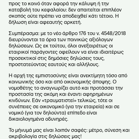
προς το κοινό όταν αφορά την κάλυψη ή την
καταβολή του κεφαλαίου: δεν απαιτείται επιπλέον
σκοπός ούτε πρέπει να αποδειχθεί κάτι τέτοιο. Η
δήλωση είναι αφεαυτής αρκετή.
Συμπέρασμα: με το νέο άρθρο 176 του ν. 4548/2018
διευρύνονται τα όρια των ποινικώς αξιόλογων
δηλώσεων. Ως εκ τούτου, όλοι ανεξαιρέτως οι
εταιρικοί παράγοντες οφείλουν να είναι ιδιαιτέρως
προσεκτικοί στις δημόσιες δηλώσεις τους,
προστατεύοντας εαυτούς και αλλήλους.
Η αρχή της εμπιστοσύνης είναι ανεκτίμητη τόσο από
κοινωνικής όσο και από οικονομικής άποψης. Ο
νομοθέτης το αναγνωρίζει αυτό και προτάσσει την
προστασία της ακόμη και έναντι αφηρημένων
κινδύνων. Εάν «τραυματιστεί» τελικώς, τότε οι
συνέπειες σε οικονομικό (για την εταιρεία) και σε
νομικό (για τον δηλούντα) επίπεδο είναι
δικαιολογημένα οδυνηρές.
Το μήνυμά μας είναι λοιπόν σαφές: μέτρο, σύνεση και
ακριβολογία στις δηλώσεις μας!