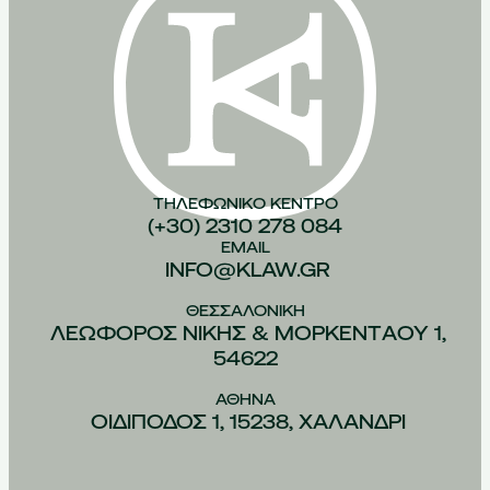
ΤΗΛΕΦΩΝΙΚO ΚEΝΤΡΟ
(+30) 2310 278 084
EMAIL
INFO@KLAW.GR
ΘΕΣΣΑΛΟΝIΚΗ
ΛΕΩΦOΡΟΣ ΝIΚΗΣ & ΜΟΡΚΕΝΤAΟΥ 1,
54622
ΑΘHΝΑ
ΟΙΔIΠΟΔΟΣ 1, 15238, ΧΑΛAΝΔΡΙ