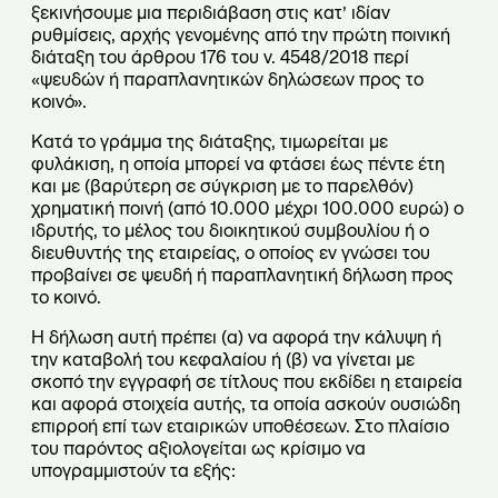
ξεκινήσουμε μια περιδιάβαση στις κατ’ ιδίαν
ρυθμίσεις, αρχής γενομένης από την πρώτη ποινική
διάταξη του άρθρου 176 του ν. 4548/2018 περί
«ψευδών ή παραπλανητικών δηλώσεων προς το
κοινό».
Κατά το γράμμα της διάταξης, τιμωρείται με
φυλάκιση, η οποία μπορεί να φτάσει έως πέντε έτη
και με (βαρύτερη σε σύγκριση με το παρελθόν)
χρηματική ποινή (από 10.000 μέχρι 100.000 ευρώ) ο
ιδρυτής, το μέλος του διοικητικού συμβουλίου ή ο
διευθυντής της εταιρείας, ο οποίος εν γνώσει του
προβαίνει σε ψευδή ή παραπλανητική δήλωση προς
το κοινό.
Η δήλωση αυτή πρέπει (α) να αφορά την κάλυψη ή
την καταβολή του κεφαλαίου ή (β) να γίνεται με
σκοπό την εγγραφή σε τίτλους που εκδίδει η εταιρεία
και αφορά στοιχεία αυτής, τα οποία ασκούν ουσιώδη
επιρροή επί των εταιρικών υποθέσεων. Στο πλαίσιο
του παρόντος αξιολογείται ως κρίσιμο να
υπογραμμιστούν τα εξής: