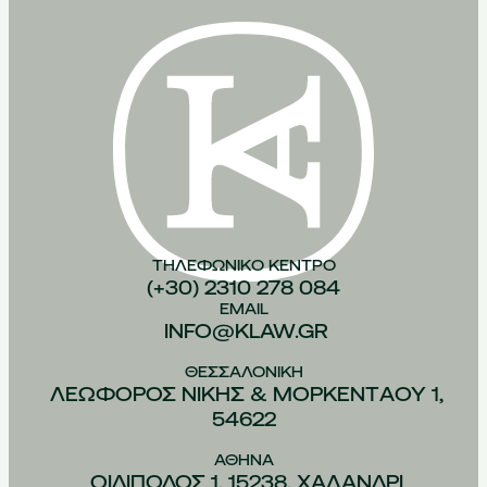
ΤΗΛΕΦΩΝΙΚO ΚEΝΤΡΟ
(+30) 2310 278 084
EMAIL
INFO@KLAW.GR
ΘΕΣΣΑΛΟΝIΚΗ
ΛΕΩΦOΡΟΣ ΝIΚΗΣ & ΜΟΡΚΕΝΤAΟΥ 1,
54622
ΑΘHΝΑ
ΟΙΔIΠΟΔΟΣ 1, 15238, ΧΑΛAΝΔΡΙ