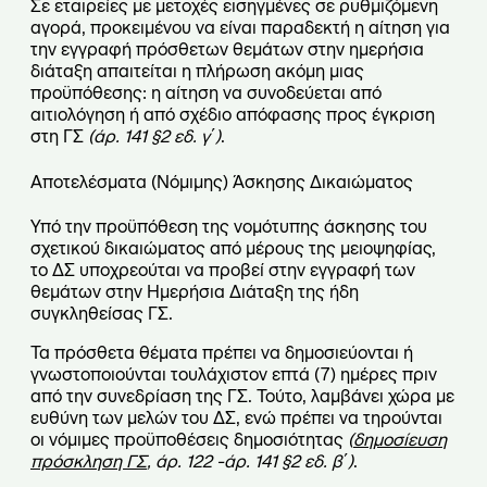
Σε εταιρείες με μετοχές εισηγμένες σε ρυθμιζόμενη
αγορά, προκειμένου να είναι παραδεκτή η αίτηση για
την εγγραφή πρόσθετων θεμάτων στην ημερήσια
διάταξη απαιτείται η πλήρωση ακόμη μιας
προϋπόθεσης: η αίτηση να συνοδεύεται από
αιτιολόγηση ή από σχέδιο απόφασης προς έγκριση
στη ΓΣ
(άρ. 141
§
2 εδ. γ΄)
.
Αποτελέσματα (Νόμιμης) Άσκησης Δικαιώματος
Υπό την προϋπόθεση της νομότυπης άσκησης του
σχετικού δικαιώματος από μέρους της μειοψηφίας,
το ΔΣ υποχρεούται να προβεί στην εγγραφή των
θεμάτων στην Ημερήσια Διάταξη της ήδη
συγκληθείσας ΓΣ.
Τα πρόσθετα θέματα πρέπει να δημοσιεύονται ή
γνωστοποιούνται τουλάχιστον επτά (7) ημέρες πριν
από την συνεδρίαση της ΓΣ. Τούτο, λαμβάνει χώρα με
ευθύνη των μελών του ΔΣ, ενώ πρέπει να τηρούνται
οι νόμιμες προϋποθέσεις δημοσιότητας
(
δημοσίευση
πρόσκληση ΓΣ
, άρ. 122 -άρ. 141
§
2 εδ. β΄)
.