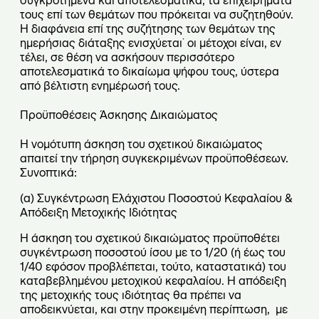
συγκροτημένα και αποτελεσματικά, τα επιχειρήματά
τους επί των θεμάτων που πρόκειται να συζητηθούν.
Η διαφάνεια επί της συζήτησης των θεμάτων της
ημερήσιας διάταξης ενισχύεται˙ οι μέτοχοι είναι, εν
τέλει, σε θέση να ασκήσουν περισσότερο
αποτελεσματικά το δικαίωμα ψήφου τους, ύστερα
από βέλτιστη ενημέρωσή τους.
Προϋποθέσεις Άσκησης Δικαιώματος
Η νομότυπη άσκηση του σχετικού δικαιώματος
απαιτεί την τήρηση συγκεκριμένων προϋποθέσεων.
Συνοπτικά:
(α) Συγκέντρωση Ελάχιστου Ποσοστού Κεφαλαίου &
Απόδειξη Μετοχικής Ιδιότητας
Η άσκηση του σχετικού δικαιώματος προϋποθέτει
συγκέντρωση ποσοστού ίσου με το 1/20 (ή έως του
1/40 εφόσον προβλέπεται, τούτο, καταστατικά) του
καταβεβλημένου μετοχικού κεφαλαίου. Η απόδειξη
της μετοχικής τους ιδιότητας θα πρέπει να
αποδεικνύεται, και στην προκειμένη περίπτωση, με