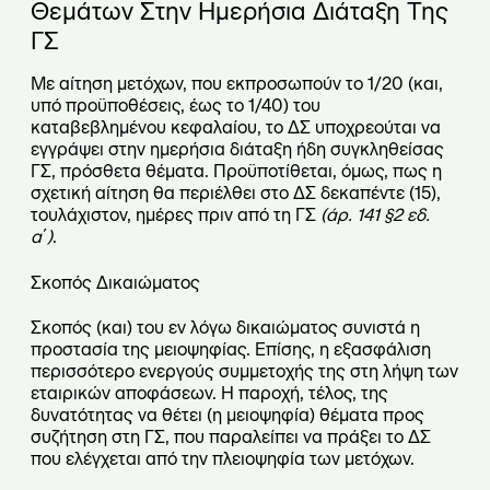
Θεμάτων Στην Ημερήσια Διάταξη Της
ΓΣ
Με αίτηση μετόχων, που εκπροσωπούν το 1/20 (και,
υπό προϋποθέσεις, έως το 1/40) του
καταβεβλημένου κεφαλαίου, το ΔΣ υποχρεούται να
εγγράψει στην ημερήσια διάταξη ήδη συγκληθείσας
ΓΣ, πρόσθετα θέματα. Προϋποτίθεται, όμως, πως η
σχετική αίτηση θα περιέλθει στο ΔΣ δεκαπέντε (15),
τουλάχιστον, ημέρες πριν από τη ΓΣ
(άρ. 141
§
2 εδ.
α΄)
.
Σκοπός Δικαιώματος
Σκοπός (και) του εν λόγω δικαιώματος συνιστά η
προστασία της μειοψηφίας. Επίσης, η εξασφάλιση
περισσότερο ενεργούς συμμετοχής της στη λήψη των
εταιρικών αποφάσεων. Η παροχή, τέλος, της
δυνατότητας να θέτει (η μειοψηφία) θέματα προς
συζήτηση στη ΓΣ, που παραλείπει να πράξει το ΔΣ
που ελέγχεται από την πλειοψηφία των μετόχων.