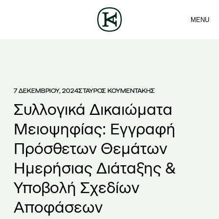
MENU
ΕΤΑΙΡΕΙΑ
ΕΠΙΚΟΙΝΩΝΙΑ
Sea
ΟΜΑΔΑ
ΕΛ
ΥΠΗΡΕΣΙΕΣ
ΑΡΘΡΑ
ΝΕΑ
7 ΔΕΚΕΜΒΡΙΟΥ, 2024
ΣΤΑΥΡΟΣ ΚΟΥΜΕΝΤΑΚΗΣ
Συλλογικά Δικαιώματα
Μειοψηφίας: Εγγραφή
Πρόσθετων Θεμάτων
Ημερήσιας Διάταξης &
Υποβολή Σχεδίων
Αποφάσεων