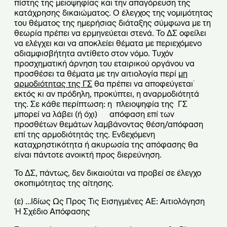
πίστης της μειοψηφίας και την απαγόρευση της
κατάχρησης δικαιώματος. Ο έλεγχος της νομιμότητας
του θέματος της ημερήσιας διάταξης σύμφωνα με τη
θεωρία πρέπει να ερμηνεύεται στενά. Το ΔΣ οφείλει
να ελέγχει και να αποκλείει θέματα με περιεχόμενο
αδιαμφισβήτητα αντίθετο στον νόμο. Τυχόν
προσχηματική άρνηση του εταιρικού οργάνου να
προσθέσει τα θέματα με την αιτιολογία περί
μη
αρμοδιότητας της ΓΣ
θα πρέπει να αποφεύγεται˙
εκτός κι αν πρόδηλη, προκύπτει, η αναρμοδιότητά
της. Σε κάθε περίπτωση: η πλειοψηφία της ΓΣ
μπορεί να λάβει (ή όχι) απόφαση επί των
προσθέτων θεμάτων λαμβάνοντας θέση/απόφαση
επί της αρμοδιότητάς της. Ενδεχόμενη
καταχρηστικότητα ή ακυρωσία της απόφασης θα
είναι πάντοτε ανοικτή προς διερεύνηση.
Το ΔΣ, πάντως, δεν δικαιούται να προβεί σε έλεγχο
σκοπιμότητας της αίτησης.
(ε) …Ιδίως Ως Προς Τις Εισηγμένες ΑΕ: Αιτιολόγηση
Ή Σχέδιο Απόφασης