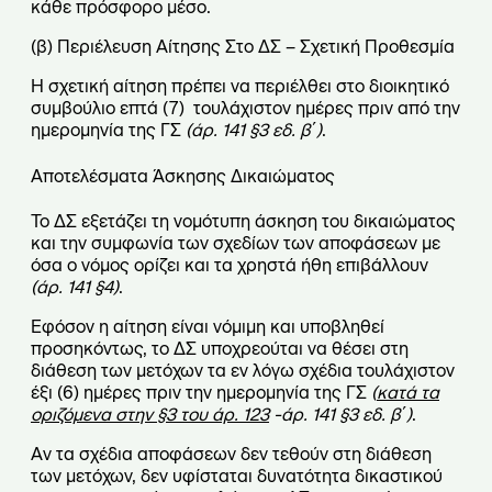
κάθε πρόσφορο μέσο.
(β) Περιέλευση Αίτησης Στο ΔΣ – Σχετική Προθεσμία
Η σχετική αίτηση πρέπει να περιέλθει στο διοικητικό
συμβούλιο επτά (7) τουλάχιστον ημέρες πριν από την
ημερομηνία της ΓΣ
(άρ. 141
§
3 εδ. β΄)
.
Αποτελέσματα Άσκησης Δικαιώματος
Το ΔΣ εξετάζει τη νομότυπη άσκηση του δικαιώματος
και την συμφωνία των σχεδίων των αποφάσεων με
όσα ο νόμος ορίζει και τα χρηστά ήθη επιβάλλουν
(άρ. 141
§
4)
.
Εφόσον η αίτηση είναι νόμιμη και υποβληθεί
προσηκόντως, το ΔΣ υποχρεούται να θέσει στη
διάθεση των μετόχων τα εν λόγω σχέδια τουλάχιστον
έξι (6) ημέρες πριν την ημερομηνία της ΓΣ
(
κατά τα
οριζόμενα στην
§
3 του άρ
.
123
-άρ. 141
§
3 εδ. β΄)
.
Αν τα σχέδια αποφάσεων δεν τεθούν στη διάθεση
των μετόχων, δεν υφίσταται δυνατότητα δικαστικού