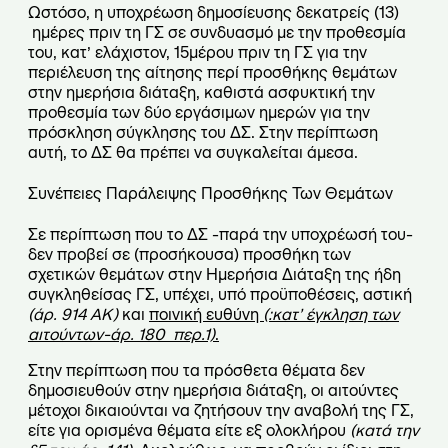
Ωστόσο, η υποχρέωση δημοσίευσης δεκατρείς (13)
ημέρες πριν τη ΓΣ σε συνδυασμό με την προθεσμία
του, κατ’ ελάχιστον, 15μέρου πριν τη ΓΣ για την
περιέλευση της αίτησης περί προσθήκης θεμάτων
στην ημερήσια διάταξη, καθιστά ασφυκτική την
προθεσμία των δύο εργάσιμων ημερών για την
πρόσκληση σύγκλησης του ΔΣ. Στην περίπτωση
αυτή, το ΔΣ θα πρέπει να συγκαλείται άμεσα.
Συνέπειες Παράλειψης Προσθήκης Των Θεμάτων
Σε περίπτωση που το ΔΣ -παρά την υποχρέωσή του-
δεν προβεί σε (προσήκουσα) προσθήκη των
σχετικών θεμάτων στην Ημερήσια Διάταξη της ήδη
συγκληθείσας ΓΣ, υπέχει, υπό προϋποθέσεις, αστική
(άρ. 914 ΑΚ)
και
ποινική ευθύνη
(:κατ’ έγκληση των
αιτούντων-άρ. 180 περ.1)
.
Στην περίπτωση που τα πρόσθετα θέματα δεν
δημοσιευθούν στην ημερήσια διάταξη, οι αιτούντες
μέτοχοι δικαιούνται να ζητήσουν την αναβολή της ΓΣ,
είτε για ορισμένα θέματα είτε εξ ολοκλήρου
(κατά την