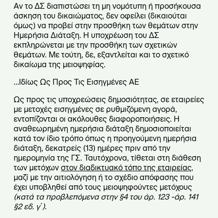
Αν το ΔΣ διαπιστώσει τη μη νομότυπη ή προσήκουσα
άσκηση του δικαιώματος, δεν οφείλει (δικαιούται
όμως) να προβεί στην προσθήκη των θεμάτων στην
Ημερήσια Διάταξη. Η υποχρέωση του ΔΣ
εκπληρώνεται με την προσθήκη των σχετικών
θεμάτων. Με τούτη, δε, εξαντλείται και το σχετικό
δικαίωμα της μειοψηφίας.
…Ιδίως Ως Προς Τις Εισηγμένες ΑΕ
Ως προς τις υποχρεώσεις δημοσιότητας, σε εταιρείες
με μετοχές εισηγμένες σε ρυθμιζόμενη αγορά,
εντοπίζονται οι ακόλουθες διαφοροποιήσεις. Η
αναθεωρημένη ημερήσια διάταξη δημοσιοποιείται
κατά τον ίδιο τρόπο όπως η προηγούμενη ημερήσια
διάταξη, δεκατρείς (13) ημέρες πριν από την
ημερομηνία της ΓΣ. Ταυτόχρονα, τίθεται στη διάθεση
των μετόχων
στον διαδικτυακό τόπο της εταιρείας
,
μαζί με την αιτιολόγηση ή το σχέδιο απόφασης που
έχει υποβληθεί από τους μειοψηφούντες μετόχους
(κατά τα προβλεπόμενα στην
§
4 του άρ. 123 -άρ. 141
§
2 εδ. γ΄)
.