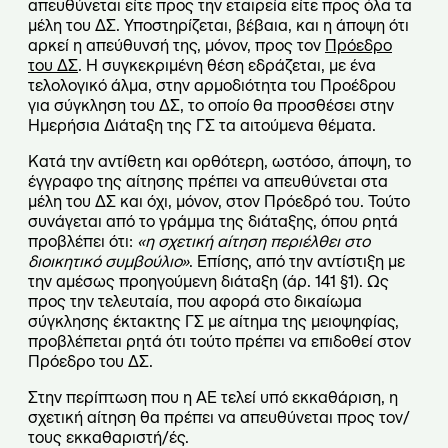
απευθύνεται είτε προς την εταιρεία είτε προς όλα τα
μέλη του ΔΣ. Υποστηρίζεται, βέβαια, και η άποψη ότι
αρκεί η απεύθυνσή της, μόνον, προς τον
Πρόεδρο
του ΔΣ
. Η συγκεκριμένη θέση εδράζεται, με ένα
τελολογικό άλμα, στην αρμοδιότητα του Προέδρου
για σύγκληση του ΔΣ, το οποίο θα προσθέσει στην
Ημερήσια Διάταξη της ΓΣ τα αιτούμενα θέματα.
Κατά την αντίθετη και ορθότερη, ωστόσο, άποψη, το
έγγραφο της αίτησης πρέπει να απευθύνεται στα
μέλη του ΔΣ και όχι, μόνον, στον Πρόεδρό του. Τούτο
συνάγεται από το γράμμα της διάταξης, όπου ρητά
προβλέπει ότι:
«η σχετική αίτηση περιέλθει στο
διοικητικό συμβούλιο»
. Επίσης, από την αντίστιξη με
την αμέσως προηγούμενη διάταξη (άρ. 141 §1). Ως
προς την τελευταία, που αφορά στο δικαίωμα
σύγκλησης έκτακτης ΓΣ με αίτημα της μειοψηφίας,
προβλέπεται ρητά ότι τούτο πρέπει να επιδοθεί στον
Πρόεδρο του ΔΣ.
Στην περίπτωση που η ΑΕ τελεί υπό εκκαθάριση, η
σχετική αίτηση θα πρέπει να απευθύνεται προς τον/
τους εκκαθαριστή/ές.