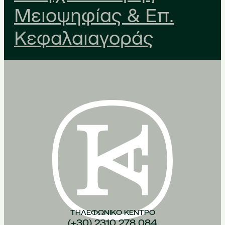
Μειοψηφίας & Επ.
Κεφαλαιαγοράς
ΤΗΛΕΦΩΝΙΚO ΚEΝΤΡΟ
(+30) 2310 278 084