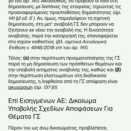
§
5 του άρ. 141)
. Ακολούθως, να προβούν οι ίδιοι στη
δημοσίευση, με δαπάνες της εταιρείας, τηρώντας τις
προαναφερόμενες προϋποθέσεις δημοσιότητας
(άρ.
141
§
2 εδ. δ΄)
. Αν, όμως, παραλείψουν τη σχετική
δημοσίευση, στη μετ’ αναβολή ΓΣ δεν μπορούν να
ζητήσουν εκ νέου την αναβολή της. Η δυνατότητα
αναβολής, παρά την κατάργησή της, επαναφέρεται
στο ισχύον καθεστώς
(βλ. σχετικά Αιτιολογική
Έκθεση ν. 4548/2018 επί του άρ. 141)
.
Τέλος:
(α)
στην περίπτωση πραγματοποίησης της ΓΣ
παρά τη μη δημοσίευση των πρόσθετων θεμάτων και
την υποβολή αιτήματος αναβολής της, καθώς και
(β)
στην περίπτωση ελαττωμάτων στη διαδικασία
δημοσίευσης, η ληφθείσα από τη ΓΣ απόφαση είναι
ακυρώσιμη
(άρ. 137
§
1)
.
Επί Εισηγμένων ΑΕ: Δικαίωμα
Υποβολής Σχεδίων Αποφάσεων Για
Θέματα ΓΣ
Πέραν του ως άνω δικαιώματος, προβλέπεται,