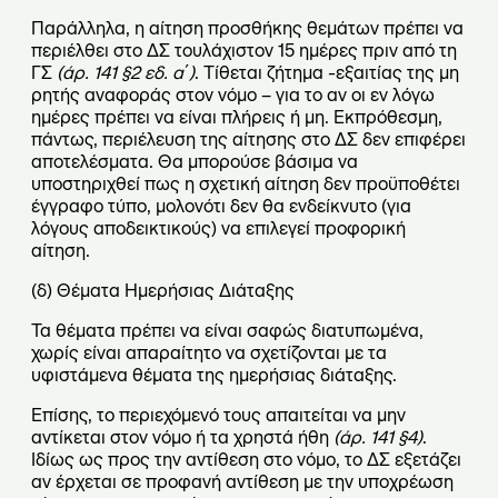
Παράλληλα, η αίτηση προσθήκης θεμάτων πρέπει να
περιέλθει στο ΔΣ τουλάχιστον 15 ημέρες πριν από τη
ΓΣ
(άρ. 141
§
2 εδ. α΄)
. Τίθεται ζήτημα -εξαιτίας της μη
ρητής αναφοράς στον νόμο – για το αν οι εν λόγω
ημέρες πρέπει να είναι πλήρεις ή μη. Εκπρόθεσμη,
πάντως, περιέλευση της αίτησης στο ΔΣ δεν επιφέρει
αποτελέσματα. Θα μπορούσε βάσιμα να
υποστηριχθεί πως η σχετική αίτηση δεν προϋποθέτει
έγγραφο τύπο, μολονότι δεν θα ενδείκνυτο (για
λόγους αποδεικτικούς) να επιλεγεί προφορική
αίτηση.
(δ) Θέματα Ημερήσιας Διάταξης
Τα θέματα πρέπει να είναι σαφώς διατυπωμένα,
χωρίς είναι απαραίτητο να σχετίζονται με τα
υφιστάμενα θέματα της ημερήσιας διάταξης.
Επίσης, το περιεχόμενό τους απαιτείται να μην
αντίκεται στον νόμο ή τα χρηστά ήθη
(άρ. 141
§
4)
.
Ιδίως ως προς την αντίθεση στο νόμο, το ΔΣ εξετάζει
αν έρχεται σε προφανή αντίθεση με την υποχρέωση