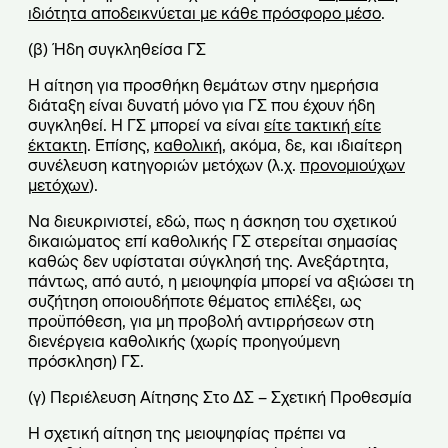
ιδιότητα αποδεικνύεται με κάθε πρόσφορο μέσο
.
(β) Ήδη συγκληθείσα ΓΣ
Η αίτηση για προσθήκη θεμάτων στην ημερήσια
διάταξη είναι δυνατή μόνο για ΓΣ που έχουν ήδη
συγκληθεί. Η ΓΣ μπορεί να είναι
είτε τακτική είτε
έκτακτη
. Επίσης,
καθολική
, ακόμα, δε, και ιδιαίτερη
συνέλευση κατηγοριών μετόχων (λ.χ.
προνομιούχων
μετόχων
).
Να διευκρινιστεί, εδώ, πως η άσκηση του σχετικού
δικαιώματος επί καθολικής ΓΣ στερείται σημασίας
καθώς δεν υφίσταται σύγκλησή της. Ανεξάρτητα,
πάντως, από αυτό, η μειοψηφία μπορεί να αξιώσει τη
συζήτηση οποιουδήποτε θέματος επιλέξει, ως
προϋπόθεση, για μη προβολή αντιρρήσεων στη
διενέργεια καθολικής (χωρίς προηγούμενη
πρόσκληση) ΓΣ.
(γ) Περιέλευση Αίτησης Στο ΔΣ – Σχετική Προθεσμία
Η σχετική αίτηση της μειοψηφίας πρέπει να