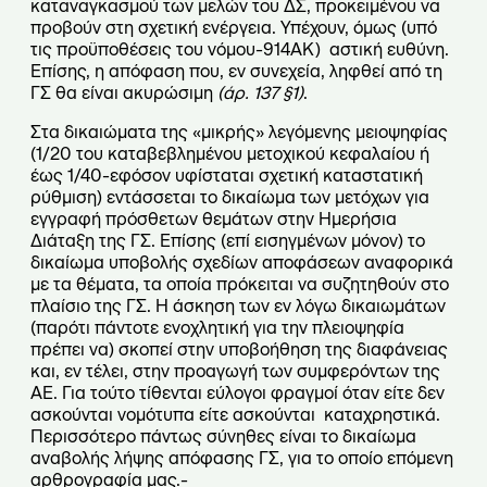
καταναγκασμού των μελών του ΔΣ, προκειμένου να
προβούν στη σχετική ενέργεια. Υπέχουν, όμως (υπό
τις προϋποθέσεις του νόμου-914ΑΚ) αστική ευθύνη.
Επίσης, η απόφαση που, εν συνεχεία, ληφθεί από τη
ΓΣ θα είναι ακυρώσιμη
(άρ. 137
§
1)
.
Στα δικαιώματα της «μικρής» λεγόμενης μειοψηφίας
(1/20 του καταβεβλημένου μετοχικού κεφαλαίου ή
έως 1/40-εφόσον υφίσταται σχετική καταστατική
ρύθμιση) εντάσσεται το δικαίωμα των μετόχων για
εγγραφή πρόσθετων θεμάτων στην Ημερήσια
Διάταξη της ΓΣ. Επίσης (επί εισηγμένων μόνον) το
δικαίωμα υποβολής σχεδίων αποφάσεων αναφορικά
με τα θέματα, τα οποία πρόκειται να συζητηθούν στο
πλαίσιο της ΓΣ. Η άσκηση των εν λόγω δικαιωμάτων
(παρότι πάντοτε ενοχλητική για την πλειοψηφία
πρέπει να) σκοπεί στην υποβοήθηση της διαφάνειας
και, εν τέλει, στην προαγωγή των συμφερόντων της
ΑΕ. Για τούτο τίθενται εύλογοι φραγμοί όταν είτε δεν
ασκούνται νομότυπα είτε ασκούνται καταχρηστικά.
Περισσότερο πάντως σύνηθες είναι το δικαίωμα
αναβολής λήψης απόφασης ΓΣ, για το οποίο επόμενη
αρθρογραφία μας.-