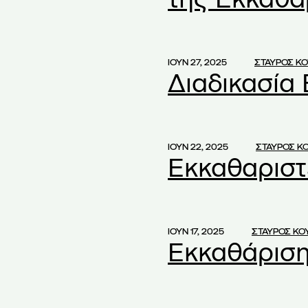
oniki
(2)
ειρήσεις
(8)
ΙΟΥΝ 27, 2025
ΣΤΑΥΡΟΣ Κ
Διαδικασία
 Students' Association
(2)
ng
(1)
ΙΟΥΝ 22, 2025
ΣΤΑΥΡΟΣ Κ
Εκκαθαριστ
A
(1)
(1)
 and associates
(2)
 and Associates Law
(1)
ΙΟΥΝ 17, 2025
ΣΤΑΥΡΟΣ Κ
Εκκαθάριση
18
(1)
(1)
 schools
(1)