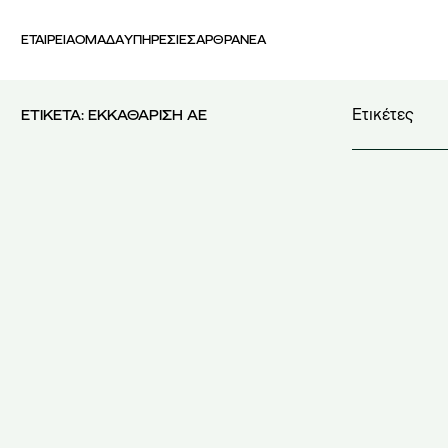
ΕΤΑΙΡΕΙΑ
ΟΜΑΔΑ
ΥΠΗΡΕΣΙΕΣ
ΑΡΘΡΑ
ΝΕΑ
Ετικέτες
ΕΤΙΚΕΤΑ:
ΕΚΚΑΘΑΡΙΣΗ ΑΕ
4569/2018
(2
5239/2025
(1
AI Act
(3)
AI Literacy
(2
Best Student 
Business Str
CSIRT
(1)
DPIA
(1)
ELSA Greece