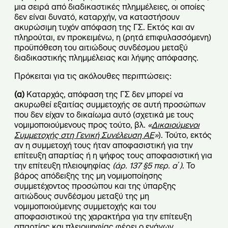
μια σειρά από διαδικαστικές πλημμέλειες, οι οποίες
δεν είναι δυνατό, καταρχήν, να καταστήσουν
ακυρώσιμη τυχόν απόφαση της ΓΣ. Εκτός και αν
πληρούται, εν προκειμένω, η (ρητά επιφυλασσόμενη)
προϋπόθεση του αιτιώδους συνδέσμου μεταξύ
διαδικαστικής πλημμέλειας και λήψης απόφασης.
Πρόκειται για τις ακόλουθες περιπτώσεις:
(α)
Καταρχάς, απόφαση της ΓΣ δεν μπορεί να
ακυρωθεί εξαιτίας συμμετοχής σε αυτή προσώπων
που δεν είχαν το δικαίωμα αυτό (σχετικά με τους
νομιμοποιούμενους προς τούτο, βλ.
«
Δικαιούμενοι
Συμμετοχής στη Γενική Συνέλευση ΑΕ
»
). Τούτο, εκτός
αν η συμμετοχή τους ήταν αποφασιστική για την
επίτευξη απαρτίας ή η ψήφος τους αποφασιστική για
την επίτευξη πλειοψηφίας
(άρ. 137 §5 περ. α΄)
. Το
βάρος απόδειξης της μη νομιμοποίησης
συμμετέχοντος προσώπου και της ύπαρξης
αιτιώδους συνδέσμου μεταξύ της μη
νομιμοποιούμενης συμμετοχής και του
αποφασιστικού της χαρακτήρα για την επίτευξη
απαρτίας και πλειοψηφίας φέρει ο ενάγων.