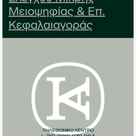
Μειοψηφίας & Επ.
Κεφαλαιαγοράς
ΤΗΛΕΦΩΝΙΚO ΚEΝΤΡΟ