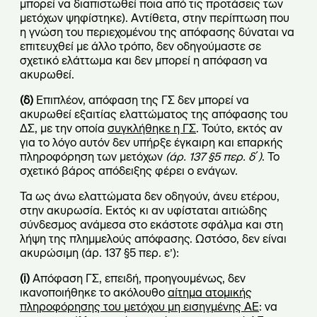
μπορεί να διαπιστωθεί ποια από τις προτάσεις των
μετόχων ψηφίστηκε). Αντίθετα, στην περίπτωση που
η γνώση του περιεχομένου της απόφασης δύναται να
επιτευχθεί με άλλο τρόπο, δεν οδηγούμαστε σε
σχετικό ελάττωμα και δεν μπορεί η απόφαση να
ακυρωθεί.
(δ)
Επιπλέον, απόφαση της ΓΣ δεν μπορεί να
ακυρωθεί εξαιτίας ελαττώματος της απόφασης του
ΔΣ, με την οποία
συγκλήθηκε η ΓΣ
. Τούτο, εκτός αν
για το λόγο αυτόν δεν υπήρξε έγκαιρη και επαρκής
πληροφόρηση των μετόχων
(άρ. 137 §5 περ. δ΄)
. Το
σχετικό βάρος απόδειξης φέρει ο ενάγων.
Τα ως άνω ελαττώματα δεν οδηγούν, άνευ ετέρου,
στην ακυρωσία. Εκτός κι αν υφίσταται αιτιώδης
σύνδεσμος ανάμεσα στο εκάστοτε σφάλμα και στη
λήψη της πλημμελούς απόφασης. Ωστόσο, δεν είναι
ακυρώσιμη (άρ. 137 §5 περ. ε’):
(
i
)
Απόφαση ΓΣ, επειδή, προηγουμένως, δεν
ικανοποιήθηκε το ακόλουθο
αίτημα ατομικής
πληροφόρησης του μετόχου μη εισηγμένης ΑΕ
: να