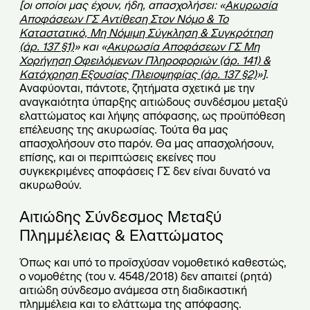
[οι οποίοι μας έχουν, ήδη, απασχολήσει: «
Ακυρωσία
Αποφάσεων ΓΣ Αντίθεση Στον Νόμο & Το
Καταστατικό, Μη Νόμιμη Σύγκληση & Συγκρότηση
(άρ. 137 §1)
» και «
Ακυρωσία Αποφάσεων ΓΣ Μη
Χορήγηση Οφειλόμενων Πληροφοριών (άρ. 141) &
Κατάχρηση Εξουσίας Πλειοψηφίας (άρ. 137 §2)
»]
.
Αναφύονται, πάντοτε, ζητήματα σχετικά με την
αναγκαιότητα ύπαρξης αιτιώδους συνδέσμου μεταξύ
ελαττώματος και λήψης απόφασης, ως προϋπόθεση
επέλευσης της ακυρωσίας. Τούτα θα μας
απασχολήσουν στο παρόν. Θα μας απασχολήσουν,
επίσης, και οι περιπτώσεις εκείνες που
συγκεκριμένες αποφάσεις ΓΣ δεν είναι δυνατό να
ακυρωθούν.
Αιτιώδης Σύνδεσμος Μεταξύ
Πλημμέλειας & Ελαττώματος
Όπως και υπό το προϊσχύσαν νομοθετικό καθεστώς,
ο νομοθέτης (του ν. 4548/2018) δεν απαιτεί (ρητά)
αιτιώδη σύνδεσμο ανάμεσα στη διαδικαστική
πλημμέλεια και το ελάττωμα της απόφασης.