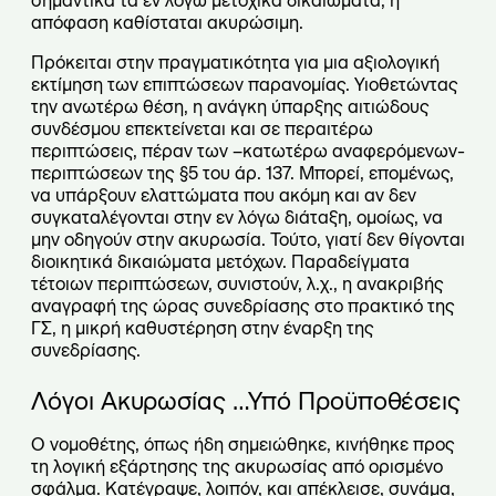
σημαντικά τα εν λόγω μετοχικά δικαιώματα, η
απόφαση καθίσταται ακυρώσιμη.
Πρόκειται στην πραγματικότητα για μια αξιολογική
εκτίμηση των επιπτώσεων παρανομίας. Υιοθετώντας
την ανωτέρω θέση, η ανάγκη ύπαρξης αιτιώδους
συνδέσμου επεκτείνεται και σε περαιτέρω
περιπτώσεις, πέραν των –κατωτέρω αναφερόμενων-
περιπτώσεων της §5 του άρ. 137. Μπορεί, επομένως,
να υπάρξουν ελαττώματα που ακόμη και αν δεν
συγκαταλέγονται στην εν λόγω διάταξη, ομοίως, να
μην οδηγούν στην ακυρωσία. Τούτο, γιατί δεν θίγονται
διοικητικά δικαιώματα μετόχων. Παραδείγματα
τέτοιων περιπτώσεων, συνιστούν, λ.χ., η ανακριβής
αναγραφή της ώρας συνεδρίασης στο πρακτικό της
ΓΣ, η μικρή καθυστέρηση στην έναρξη της
συνεδρίασης.
Λόγοι Ακυρωσίας …Υπό Προϋποθέσεις
Ο νομοθέτης, όπως ήδη σημειώθηκε, κινήθηκε προς
τη λογική εξάρτησης της ακυρωσίας από ορισμένο
σφάλμα. Κατέγραψε, λοιπόν, και απέκλεισε, συνάμα,