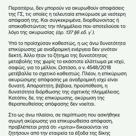
Περαιτέρω, δεν μπορούν να ακυρωθούν αποφάσεις
της ΓΣ, τις οποίες η τελευταία επικύρωσε με νεότερη
απόφασή της. Και συγκεκριμένα, διορθώνοντας ή
αποκαθιστώντας την πλημμέλεια που αποτελούσε το
λόγο της ακυρωσίας
(άρ. 137
§
6 εδ. γ΄)
.
Υπό το προϊσχύσαν καθεστώς, η ως άνω δυνατότητα
επικύρωσης με αναδρομική ενέργεια δεν γινόταν
δεκτή. Άλλο ήταν το ζήτημα της δυνατότητας
μεταβολής της χωρίς το εκάστοτε ελάττωμα με ισχύ,
σαφώς, για το μέλλον. Ωστόσο, ο ν. 4548/2018
μετέβαλλε το σχετικό καθεστώς. Πλέον, η επικύρωση
ακυρώσιμης απόφασης με αναδρομική ισχύ είναι
δυνατή. Απαραίτητη, βέβαια, προϋπόθεση, η
δυνατότητα διόρθωσης της σχετικής πλημμέλειας.
Κατόπιν, δε, της επικύρωσης, ακύρωση της
θεραπευθείσας απόφασης δεν νοείται.
Στο ως άνω πλαίσιο, σε περίπτωση που ασκήθηκε
αγωγή ακύρωσης για επικυρωθείσα απόφαση,
προβλέπεται ρητά ότι
«τρίτοι»
δικαιούνται να
ζητήσουν από την εταιρεία τα έξοδα της δίκης