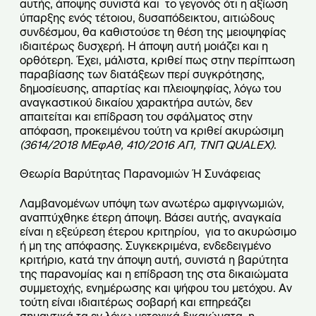
αυτής, άποψης συνιστά και το γεγονός ότι η αξίωση
ύπαρξης ενός τέτοιου, δυσαπόδεικτου, αιτιώδους
συνδέσμου, θα καθιστούσε τη θέση της μειοψηφίας
ιδιαιτέρως δυσχερή. Η άποψη αυτή μοιάζει και η
ορθότερη. Έχει, μάλιστα, κριθεί πως στην περίπτωση
παραβίασης των διατάξεων περί συγκρότησης,
δημοσίευσης, απαρτίας και πλειοψηφίας, λόγω του
αναγκαστικού δικαίου χαρακτήρα αυτών, δεν
απαιτείται και επίδραση του σφάλματος στην
απόφαση, προκειμένου τούτη να κριθεί ακυρώσιμη
(3614/2018 ΜΕφΑθ, 410/2016 ΑΠ, ΤΝΠ QUALEX)
.
Θεωρία Βαρύτητας Παρανομιών Ή Συνάφειας
Λαμβανομένων υπόψη των ανωτέρω αμφιγνωμιών,
αναπτύχθηκε έτερη άποψη. Βάσει αυτής, αναγκαία
είναι η εξεύρεση έτερου κριτηρίου, για το ακυρώσιμο
ή μη της απόφασης. Συγκεκριμένα, ενδεδειγμένο
κριτήριο, κατά την άποψη αυτή, συνιστά η βαρύτητα
της παρανομίας και η επίδραση της στα δικαιώματα
συμμετοχής, ενημέρωσης και ψήφου του μετόχου. Αν
τούτη είναι ιδιαιτέρως σοβαρή και επηρεάζει