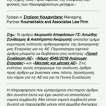
φυσικά, των πλειοψηφούντων μετόχων.-
Γράφει ο
Σταύρος Κουμεντάκης
Managing
Partner
Koumentakis and Associates Law Firm
Σημ.:
Το άρθρο
Ακυρωσία Αποφάσεων ΓΣ: Αιτιώδης
Σύνδεσμος & Ανεπίτρεπτο Ακύρωσης
αποτελεί τμήμα
ευρύτερης ενότητας αρθρογραφίας της Δικηγορικής
μας Εταιρείας για τις ΑΕ. Περισσότερα σχετικά
άρθρα μπορείτε να διαβάσετε στις ενότητες «
Γενική
Συνέλευση ΑΕ
», «
Νόμος 4548/2018 Ανώνυμες
Εταιρείες
» και «
Μετοχές και μέτοχοι ΑΕ
». Στις
ενότητες αυτές επιχειρούμε την ανάλυση, άρθρο
προς άρθρο-με business view, πάντα, προσέγγιση,
του νόμου για τις ΑΕ και για τη Γενική Συνέλευση
Η πληροφόρηση που εμπεριέχεται στο παρόν άρθρο
δεν συνιστά (ούτε και έχει σκοπό να αποτελέσει)
νομική συμβουλή. Μια τέτοια νομική συμβουλή είναι
δυνατό να παρασχεθεί μόνον από αρμόδιο δικηγόρο