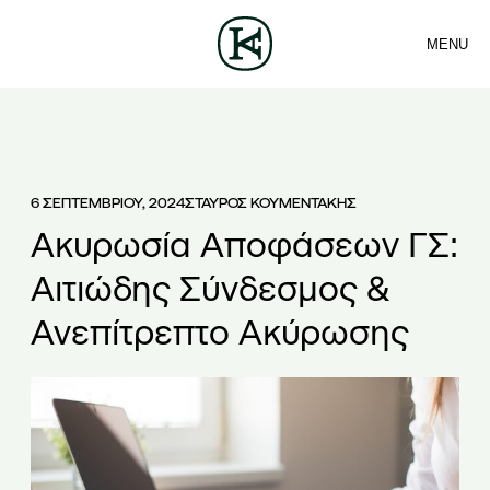
MENU
ΕΤΑΙΡΕΙΑ
ΕΠΙΚΟΙΝΩΝΙΑ
Sea
ΟΜΑΔΑ
ΕΛ
ΥΠΗΡΕΣΙΕΣ
ΑΡΘΡΑ
ΝΕΑ
6 ΣΕΠΤΕΜΒΡΙΟΥ, 2024
ΣΤΑΥΡΟΣ ΚΟΥΜΕΝΤΑΚΗΣ
Ακυρωσία Αποφάσεων ΓΣ:
Αιτιώδης Σύνδεσμος &
Ανεπίτρεπτο Ακύρωσης