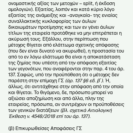
ονοµαστικής αξίας των µετοχών – split, ή έκδοση
οµολογιών). Εξαιτίας, λοιπόν και κατά κύριο λόγο
εξαιτίας της ανάµειξης και -αναγκαία- της ενιαίας
συναλλακτικής κυκλοφορίας των άυλων
δικαιωµάτων προτίµησης και των εν γένει άυλων
τίτλων της εταιρεία προτάθηκε να μην επιτρέπεται η
ακύρωσή τους. Εξάλλου, στην περίπτωση που
μέτοχος θίγεται από ελάττωμα σχετικής απόφασης
(που δεν είναι δυνατό να ακυρωθεί), η προστασία του
από το εν λόγω ελάττωμα θα είναι η αποκατάσταση
της ζημίας που υπέστη από την απόφαση εξαιτίας
των γεγονότων, που αναφέρονται στην παρ. 4 του άρ.
137. Σαφώς, υπό την προϋπόθεση ότι ο μέτοχος δεν
παρέστη στην επίμαχη ΓΣ
(άρ. 137
§
6 εδ. β΄)
. Ή,
άλλως, ότι αντιτάχθηκε στην απόφαση από την οποία
και θίγεται. Το θιγόµενο, δε, πρόσωπο µπορεί να
αξιώσει αποζημίωση και από άλλα, πλην της
εταιρείας, πρόσωπα, αν συντρέχουν οι προϋποθέσεις
των γενικών διατάξεων
(βλ. σχετικά Αιτιολογική
Έκθεση ν. 4548/2018 επί του άρ. 137)
.
(β) Επικυρωθείσες Αποφάσεις ΓΣ