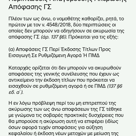
Απόφασης ΓΣ
Πλέον των ως άνω, ο νομοθέτης καθορίζει, ρητά, το
πρώτον με τον ν. 4548/2018, δύο περιπτώσεις οι
οποίες δεν μπορούν να οδηγήσουν σε ακυρωσία της
απόφασης ΓΣ
(άρ. 137
§
6)
. Πρόκειται για τις εξής:
(α) Αποφάσεις ΓΣ Περί Έκδοσης Τίτλων Προς
Εισαγωγή Σε Ρυθμιζόμενη Αγορά Ή ΠΜΔ
Καταρχάς ορίζεται ότι δεν μπορούν να ακυρωθούν
αποφάσεις της γενικής συνέλευσης που έχουν ως
αντικείμενο την έκδοση τίτλων που πρόκειται να
εισαχθούν σε ρυθμιζόμενη αγορά ή σε ΠΜΔ
(137
§
6
εδ. α΄)
.
Η εν λόγω πρόβλεψη περί του μη επιτρεπτού της
ακύρωσης των ως άνω αποφάσεων της ΓΣ τέθηκε
με γνώμονα τις σοβαρές πρακτικές δυσχέρειες που
θα μπορούσε η ακύρωση αυτή να επιφέρει (ιδίως
όσων αφορά τυχόν αποφάσεις για αύξηση
κεφαλαίου ή έκδοση νέων µετοχών µε µείωση της