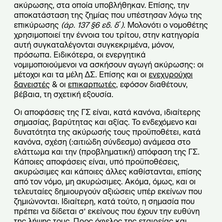
ακύρωσης, στα οποία υποβλήθηκαν. Επίσης, την
αποκατάσταση της ζημίας που υπέστησαν λόγω της
επικύρωσης
(άρ. 137 §6 εδ. δ΄)
. Μολονότι ο νομοθέτης
χρησιμοποιεί την έννοια του τρίτου, στην κατηγορία
αυτή συγκαταλέγονται συγκεκριμένα, μόνον,
πρόσωπα. Ειδικότερα, οι ενεργητικά
νομιμοποιούμενοι να ασκήσουν αγωγή ακύρωσης: οι
μέτοχοι και τα μέλη ΔΣ. Επίσης και οι
ενεχυρούχοι
δανειστές
& οι
επικαρπωτές
, εφόσον διαθέτουν,
βέβαια, τη σχετική εξουσία.
Οι αποφάσεις της ΓΣ είναι, κατά κανόνα, ιδιαίτερης
σημασίας, βαρύτητας και αξίας. Το ενδεχόμενο και
δυνατότητα της ακύρωσής τους προϋποθέτει, κατά
κανόνα, σχέση (:αιτιώδη σύνδεσμο) ανάμεσα στο
ελάττωμα και την (προβληματική) απόφαση της ΓΣ.
Κάποιες αποφάσεις είναι, υπό προϋποθέσεις,
ακυρώσιμες και κάποιες άλλες καθίστανται, επίσης
από τον νόμο, μη ακυρώσιμες. Ακόμα, όμως, και οι
τελευταίες δημιουργούν αξιώσεις υπέρ εκείνων που
ζημιώνονται. Ιδιαίτερη, κατά τούτο, η σημασία που
πρέπει να δίδεται σ’ εκείνους που έχουν την ευθύνη
της λήψης τους. Προς όφελος της εταιρείας και,