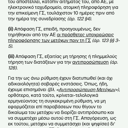
του αποστέλλει, κατόπιν αιτήματος του, από ΑΕ, με
ηλεκτρονικό ταχυδρομείο, ατομική πληροφόρηση για
την επικείμενη ΓΣ, τουλάχιστον 10 ημέρες πριν από
την ημέρα της συνεδρίασης
(άρ. 122 §4)
.
(
ii
)
Απόφαση ΓΣ, επειδή, προηγουμένως, δεν
τηρήθηκαν από την ΑΕ
οι πρόσθετες υποχρεώσεις
πληροφόρησης των μετόχων πριν τη ΓΣ
(άρ. 123 §§ 3-
5)
.
(
iii
)
Απόφαση ΓΣ, εξαιτίας μη τήρησης ή πλημμελούς
τήρηση των διατάξεων για την
αντιπροσώπευση
(άρ.
128)
.
Για την ως άνω ρύθμιση έχουν διατυπωθεί (και όχι
αδικαιολόγητα) σοβαρές ενστάσεις. Όπως, ήδη,
έχουμε επισημάνει
(βλ. «
Αντιπροσώπευση Μετόχων
»)
,
ορθότερο, κατά τούτο, κρίνεται-τελολογικά
ερμηνεύοντας τη συγκεκριμένη ρύθμιση, να μη
εφαρμόζεται επί παραβάσεων που θίγουν το
δικαίωμα του μετόχου να διορίζει αντιπρόσωπο και
να συμμετέχει μέσω αυτού στη ΓΣ. Απαγόρευση, ως
εκ τούτου, μετόχου να συμμετάσχει (και ψηφίσει) δι’