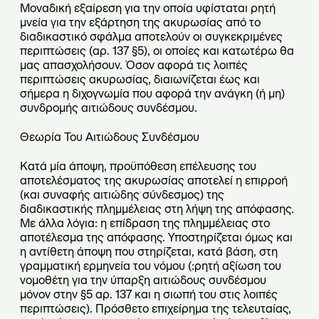
Μοναδική εξαίρεση για την οποία υφίσταται ρητή
μνεία για την εξάρτηση της ακυρωσίας από το
διαδικαστικό σφάλμα αποτελούν οι συγκεκριμένες
περιπτώσεις (αρ. 137 §5), οι οποίες και κατωτέρω θα
μας απασχολήσουν. Όσον αφορά τις λοιπές
περιπτώσεις ακυρωσίας, διαιωνίζεται έως και
σήμερα η διχογνωμία που αφορά την ανάγκη (ή μη)
συνδρομής αιτιώδους συνδέσμου.
Θεωρία Του Αιτιώδους Συνδέσμου
Κατά μία άποψη, προϋπόθεση επέλευσης του
αποτελέσματος της ακυρωσίας αποτελεί η επιρροή
(και συναφής αιτιώδης σύνδεσμος) της
διαδικαστικής πλημμέλειας στη λήψη της απόφασης.
Με άλλα λόγια: η επίδραση της πλημμέλειας στο
αποτέλεσμα της απόφασης. Υποστηρίζεται όμως και
η αντίθετη άποψη που στηρίζεται, κατά βάση, στη
γραμματική ερμηνεία του νόμου (:ρητή αξίωση του
νομοθέτη για την ύπαρξη αιτιώδους συνδέσμου
μόνον στην §5 αρ. 137 και η σιωπή του στις λοιπές
περιπτώσεις). Πρόσθετο επιχείρημα της τελευταίας,