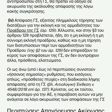
αντιπροσώπου στη ΓΣ, θα πρέπει να οδηγεί σε
ακυρωσία της ακόλουθης απόφασής της λόγω
κακής συγκρότησης.
(
iv
)
Απόφαση ΓΣ, εξαιτίας πλημμελούς τήρησης των
διατάξεων για την εκλογή και τις αρμοδιότητες του
Προέδρου της ΓΣ
(άρ. 129)
. Άλλωστε, και στην §3 του
άρθρου 129 προβλέπεται, ήδη, ότι η μη εκλογή ή η μη
σύννομη εκλογή προέδρου, καθώς και η μη τήρηση
των διατυπώσεων περί των αρμοδιοτήτων του
Προέδρου
(της §2 του άρ. 129)
δεν επηρεάζουν το
κύρος των αποφάσεων της ΓΣ, αν δεν συντρέχουν
άλλα, πρόσθετα, ελαττώματα.
Οι ως άνω (υπό i έως iv) περιπτώσεις συνιστούν
«ήσσονος σημασίας» ρυθμίσεις, που εισάγουν,
απλώς, «πρόσθετες πτυχές» στη διαδικασία λήψης
απόφασης από τη ΓΣ
(βλ. Αιτιολογική Έκθεση ν.
4548/2018 επί άρ. 137)
. Κρίνεται, ως εκ τούτου,
συμφερότερο για την ΑΕ, η παράβαση αυτών να μην
ανάγεται σε λόγο ακυρωσίας των αποφάσεων της ΓΣ
Περιπτώσεις Απαγόρευσης Ακύρωσης