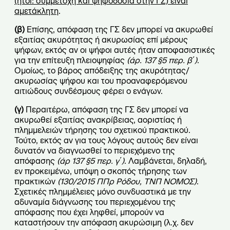
(ήτοι: συμμετοχή και ψηφοδοσία στην ΓΣ) είναι
αμετάκλητη
.
(β)
Επίσης, απόφαση της ΓΣ δεν μπορεί να ακυρωθεί
εξαιτίας ακυρότητας ή ακυρωσίας επί μέρους
ψήφων, εκτός αν οι ψήφοι αυτές ήταν αποφασιστικές
για την επίτευξη πλειοψηφίας
(άρ. 137 §5 περ. β΄)
.
Ομοίως, το βάρος απόδειξης της ακυρότητας/
ακυρωσίας ψήφου και του προαναφερόμενου
αιτιώδους συνδέσμους φέρει ο ενάγων.
(γ)
Περαιτέρω, απόφαση της ΓΣ δεν μπορεί να
ακυρωθεί εξαιτίας ανακρίβειας, αοριστίας ή
πλημμελειών τήρησης του σχετικού πρακτικού.
Τούτο, εκτός αν για τους λόγους αυτούς δεν είναι
δυνατόν να διαγνωσθεί το περιεχόμενο της
απόφασης
(άρ 137 §5 περ. γ΄)
. Λαμβάνεται, δηλαδή,
εν προκειμένω, υπόψη ο σκοπός τήρησης των
πρακτικών
(130/2015 ΠΠρ Ρόδου, ΤΝΠ ΝΟΜΟΣ)
.
Σχετικές πλημμέλειες μόνο συνδυαστικά με την
αδυναμία διάγνωσης του περιεχομένου της
απόφασης που έχει ληφθεί, μπορούν να
καταστήσουν την απόφαση ακυρώσιμη (λ.χ. δεν