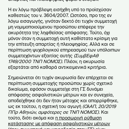
Η εν λόγω πρόβλεψη εισήχθη υπό το προϊσχύσαν
καθεστώς του ν. 3604/2007. Ωστόσο, προ της εν
λόγω εισαγωγής, γινόταν δεκτό ότι τυχόν συμμετοχή
μη νομιμοποιούμενου προσώπου επέφερε την
ακυρότητα της ληφθείσας απόφασης. Τούτο, όχι
μόνον όταν η συμμετοχή αυτή καθίστατο κρίσιμη για
την επίτευξη απαρτίας ή πλειοψηφίας. Αλλά και σε
περίπτωση ψυχολογικού επηρεασμού των υπόλοιπων
συμμετεχόντων εξαιτίας αυτής
(ΣυμβΕφΑθ
1749/2000 ΤΝΠ ΝΟΜΟΣ)
. Πλέον, η ακυρωσία
εξαρτάται από καθαρά αντικειμενικά κριτήρια.
Σημειώνεται ότι τυχόν ακυρωσία δεν επέρχεται σε
περίπτωση συμμετοχής προσώπου χωρίς σχετικό
δικαίωμα, εφόσον συμμετείχε στη ΓΣ δυνάμει
απόφασης ασφαλιστικών μέτρων και εν συνεχεία,
αποδείχθηκε ότι δεν ήταν μέτοχος και απορρίφθηκε,
ως εκ τούτου, η σχετική του αγωγή
(ΟλΑΠ
,
20/2019
ΠΠρ Αθηνών, αμφότερες σε ΤΝΠ ΝΟΜΟΣ)
. Και
τούτο, διότι ακόμα και
η προσωρινή ρύθμιση
κατάστασης με απόφαση ασφαλιστικών μέτρων