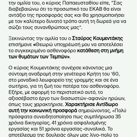
την ομιλία του, ο κύριος Παπαευσταθίου είπε, “Σας
διαβεβαιώνω ότι το προσωπικό του ΕΚΑΒ θα είναι
αντάξιο της προσφοράς σας και θα χρησιμοποιήσει
με τον καλύτερο δυνατό τρόπο αυτή τη δωρεά για να
σώζει τους συνανθρώπους μας”.
Ξεκινώντας την ομιλία του ο
Σταύρος Κουμεντάκης
επισήμανε
«
Θεωρώ υποχρέωσή μου να αποτελέσει
το συγκεκριμένο ασθενοφόρο
κατάθεση στη μνήμη
των θυμάτων των Τεμπών»
.
Ο κύριος Κουμεντάκης συνέχισε κάνοντας μια
σύντομη αναδρομή στην γενέτειρα Κρήτη του ’60,
στο μοναδικό λεωφορείο της γραμμής και σε ένα
σωτήριο, για τη ζωή του πατέρα του ασθενοφόρο.
Εξήρε, με αφορμή το περιστατικό αυτό, το
αξιοσέβαστο έργο των διασωστών-αφανών ηρώων,
όπως τους χαρακτήρισε.
Χαρακτήρισε Αντίδωρο
αυτή την κοινωνική προσφορά
σημειώνοντας, «Πολύ
πρόσφατα συνειδητοποίησα πως συμπλήρωσα 35
χρόνια δικηγορίας, 41 χρόνια ασφαλισμένης
εργασίας και 51 χρόνια εργασίας-συνολικά. Το
αποτέλεσμα της δουλειάς όλων μας λίγο-πολύ το