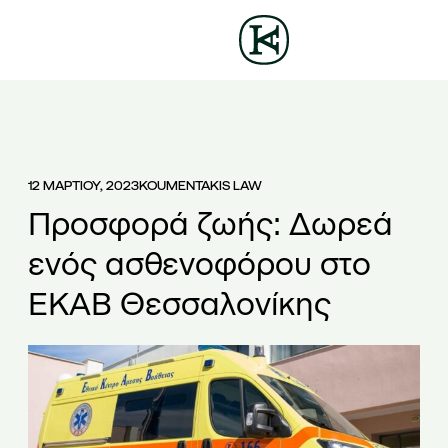
ΕΤΑΙΡΕΙΑ
ΕΠ
ΟΜΑΔΑ
ΥΠΗΡΕΣΙΕΣ
ΑΡΘΡΑ
ΝΕΑ
12 ΜΑΡΤΙΟΥ, 2023
KOUMENTAKIS LAW
Προσφορά ζωής: Δωρεά
ενός ασθενοφόρου στο
ΕΚΑΒ Θεσσαλονίκης