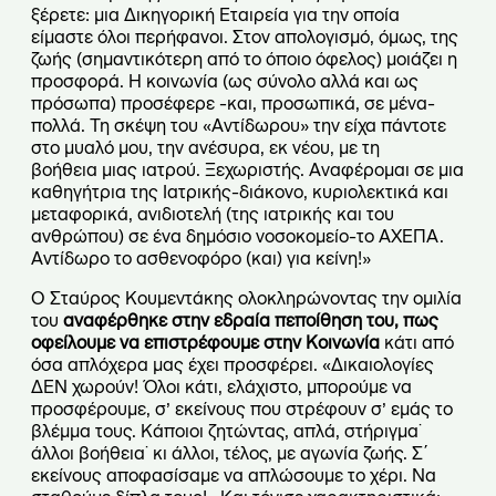
ξέρετε: μια Δικηγορική Εταιρεία για την οποία
είμαστε όλοι περήφανοι. Στον απολογισμό, όμως, της
ζωής (σημαντικότερη από το όποιο όφελος) μοιάζει η
προσφορά. Η κοινωνία (ως σύνολο αλλά και ως
πρόσωπα) προσέφερε -και, προσωπικά, σε μένα-
πολλά. Τη σκέψη του «Αντίδωρου» την είχα πάντοτε
στο μυαλό μου, την ανέσυρα, εκ νέου, με τη
βοήθεια μιας ιατρού. Ξεχωριστής. Αναφέρομαι σε μια
καθηγήτρια της Ιατρικής-διάκονο, κυριολεκτικά και
μεταφορικά, ανιδιοτελή (της ιατρικής και του
ανθρώπου) σε ένα δημόσιο νοσοκομείο-το ΑΧΕΠΑ.
Αντίδωρο το ασθενοφόρο (και) για κείνη!»
Ο Σταύρος Κουμεντάκης ολοκληρώνοντας την ομιλία
του
αναφέρθηκε στην εδραία πεποίθηση του, πως
οφείλουμε να επιστρέφουμε στην Κοινωνία
κάτι από
όσα απλόχερα μας έχει προσφέρει. «Δικαιολογίες
ΔΕΝ χωρούν! Όλοι κάτι, ελάχιστο, μπορούμε να
προσφέρουμε, σ’ εκείνους που στρέφουν σ’ εμάς το
βλέμμα τους. Κάποιοι ζητώντας, απλά, στήριγμα˙
άλλοι βοήθεια˙ κι άλλοι, τέλος, με αγωνία ζωής. Σ΄
εκείνους αποφασίσαμε να απλώσουμε το χέρι. Να