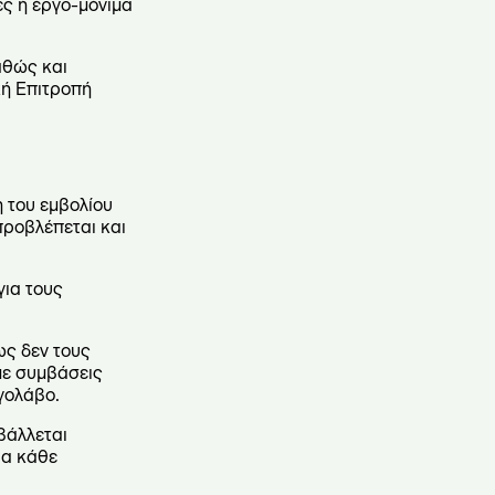
ς ή έργο-μόνιμα
αθώς και
κή Επιτροπή
 του εμβολίου
 προβλέπεται και
ια τους
ως δεν τους
 με συμβάσεις
γολάβο.
βάλλεται
ια κάθε