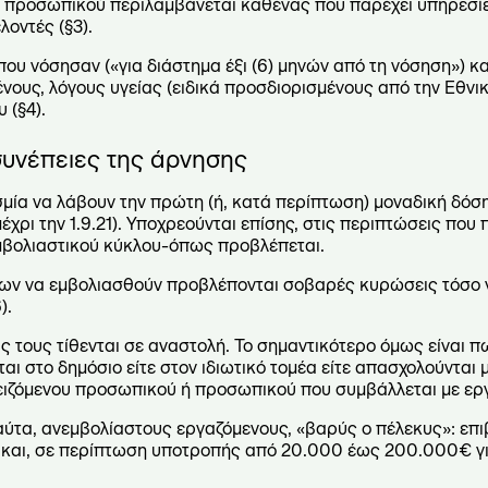
ω προσωπικού περιλαμβάνεται καθένας που παρέχει υπηρεσίε
λοντές (§3).
ου νόσησαν («για διάστημα έξι (6) μηνών από τη νόσηση») κ
ένους, λόγους υγείας (ειδικά προσδιορισμένους από την Εθνι
 (§4).
συνέπειες της άρνησης
μία να λάβουν την πρώτη (ή, κατά περίπτωση) μοναδική δόση
 μέχρι την 1.9.21). Υποχρεούνται επίσης, στις περιπτώσεις που
μβολιαστικού κύκλου-όπως προβλέπεται.
ν να εμβολιασθούν προβλέπονται σοβαρές κυρώσεις τόσο γ
).
 τους τίθενται σε αναστολή. Το σημαντικότερο όμως είναι π
ι στο δημόσιο είτε στον ιδιωτικό τομέα είτε απασχολούνται
ειζόμενου προσωπικού ή προσωπικού που συμβάλλεται με ερ
ύτα, ανεμβολίαστους εργαζόμενους, «βαρύς ο πέλεκυς»: επι
και, σε περίπτωση υποτροπής από 20.000 έως 200.000€ γ