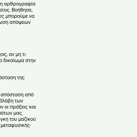
ένη αρθρογραφία
ατος. Βοήθησε,
ίες μπορούμε να
ύπωση απόψεων
ος, αν μη τι
το δικαίωμα στην
τάσταση της
ν απόσταση από
 βλάβη των
ν οι πράξεις και
μάτων μας.
γκη του μαζικού
ή μεταφυσικής·