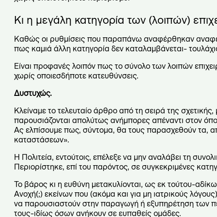
Κι η μεγάλη κατηγορία των (λοιπών) επι
Καθώς οι ρυθμίσεις που παραπάνω αναφέρθηκαν αναφέρο
πως καμιά άλλη κατηγορία δεν καταλαμβάνεται- τουλάχισ
Είναι προφανές λοιπόν πως το σύνολο των λοιπών επιχει
χωρίς οποιεσδήποτε κατευθύνσεις.
Δυστυχώς.
Κλείναμε το τελευταίο άρθρο από τη σειρά της σχετικής,
παρουσιάζονται απολύτως ανήμπορες απέναντι στον όποιο
Ας ελπίσουμε πως, σύντομα, θα τους παρασχεθούν τα, απ
καταστάσεων».
Η Πολιτεία, εντούτοις, επέλεξε να μην αναλάβει τη συνολ
Περιορίστηκε, επί του παρόντος, σε συγκεκριμένες κατη
Το βάρος κι η ευθύνη μετακυλίονται, ως εκ τούτου-αδίκω
Ανοχή(;) εκείνων που (ακόμα και για μη ιατρικούς λόγου
να παρουσιαστούν στην παραγωγή ή εξυπηρέτηση των πελ
τους-ιδίως όσων ανήκουν σε ευπαθείς ομάδες.