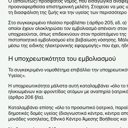
Ο (απολύτως) πρόσφατος νόμος, που εισαγωγικά αναφέρα
προαναφερθείσα επιστημονική μελέτη. Στοχεύει να μας υπ
τη διασφάλιση της ζωής και την υγείας των περισσότε
Στο συγκεκριμένο πλαίσιο προβλέπει (:άρθρο 205, εδ. α) πω
οποίοι έχουν ολοκληρώσει τον εμβολιασμό απέναντι στον
υποχρεούνται, όπως επιδεικνύουν στον προϊστάμενο της 
πιστοποιητικό εμβολιασμού είτε βεβαίωση νόσησης. Μάλισ
μέσω της ειδικής ηλεκτρονικής εφαρμογής» που έχει, ήδη,
Η υποχρεωτικότητα του εμβολιασμού
Το συγκεκριμένο νομοθέτημα επιβάλλει την υποχρεωτικό
Υγείας».
Η υποχρεωτικότητα μάλιστα αυτή καταλαμβάνει «όλο το
ηλικιωμένων και φροντίδας ατόμων με αναπηρία (ιατρικό,
(άρθρο 206 §1α).
Καταλαμβάνει επίσης «όλο το προσωπικό (ιατρικό, παραϊατ
δημοτικές δομές υγείας (διαγνωστικά κέντρα, κέντρα απ
μονάδες νοσηλείας, Εθνικό Κέντρο Άμεσης Βοήθειας και 