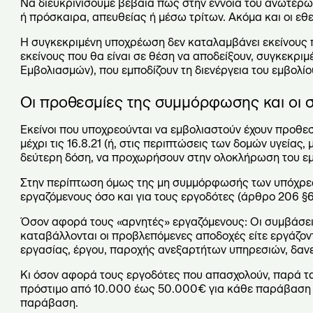
Να διευκρινίσουμε βέβαια πως στην έννοια του ανωτέρ
ή πρόσκαιρα, απευθείας ή μέσω τρίτων. Ακόμα και οι εθε
Η συγκεκριμένη υποχρέωση δεν καταλαμβάνει εκείνους π
εκείνους που θα είναι σε θέση να αποδείξουν, συγκεκριμ
Εμβολιασμών), που εμποδίζουν τη διενέργεια του εμβολίου
Οι προθεσμίες της συμμόρφωσης και οι 
Εκείνοι που υποχρεούνται να εμβολιαστούν έχουν προθεσ
μέχρι τις 16.8.21 (ή, στις περιπτώσεις των δομών υγείας,
δεύτερη δόση, να προχωρήσουν στην ολοκλήρωση του ε
Στην περίπτωση όμως της μη συμμόρφωσής των υπόχρεω
εργαζόμενους όσο και για τους εργοδότες (άρθρο 206 §6
Όσον αφορά τους «αρνητές» εργαζόμενους: Οι συμβάσεις
καταβάλλονται οι προβλεπόμενες αποδοχές είτε εργάζοντα
εργασίας, έργου, παροχής ανεξαρτήτων υπηρεσιών, δαν
Κι όσον αφορά τους εργοδότες που απασχολούν, παρά τα
πρόστιμο από 10.000 έως 50.000€ για κάθε παράβαση 
παράβαση.