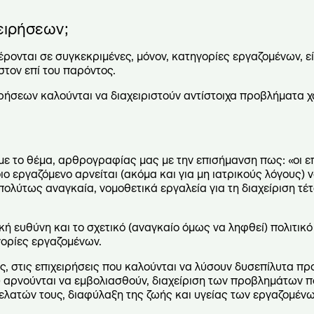
χειρήσεων;
νται σε συγκεκριμένες, μόνον, κατηγορίες εργαζομένων, ε
τον επί του παρόντος.
ρήσεων καλούνται να διαχειριστούν αντίστοιχα προβλήματα 
 με το θέμα, αρθρογραφίας μας με την επισήμανση πως: «οι ε
 εργαζόμενο αρνείται (ακόμα και για μη ιατρικούς λόγους) ν
ολύτως αναγκαία, νομοθετικά εργαλεία για τη διαχείριση τέ
ική ευθύνη και το σχετικό (αναγκαίο όμως να ληφθεί) πολιτικό
γορίες εργαζομένων.
ς, στις επιχειρήσεις που καλούνται να λύσουν δυσεπίλυτα π
ς) αρνούνται να εμβολιασθούν, διαχείριση των προβλημάτων π
ατών τους, διαφύλαξη της ζωής και υγείας των εργαζομένων