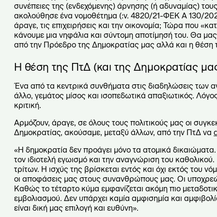
συνέπειες της (ενδεχόμενης) άρνησης (ή αδυναμίας) τους 
ακολούθησε ένα νομοθέτημα (:ν. 4820/21-ΦΕΚ Α 130/2021
άραγε, τις επιχειρήσεις και την οικονομία; Τώρα που «κ
κάνουμε μια νηφάλια και σύντομη αποτίμησή του. Θα μα
από την Πρόεδρο της Δημοκρατίας μας αλλά και η θέση τ
Η θέση της ΠτΔ (και της Δημοκρατίας μα
Ένα από τα κεντρικά συνθήματα στις διαδηλώσεις των αντι
άλλο, γεμάτος μίσος και ισοπεδωτικά απαξιωτικός. Λόγος
κριτική.
Αρμόζουν, άραγε, σε όλους τους πολιτικούς μας οι συγκε
Δημοκρατίας, ακούσαμε, μεταξύ άλλων, από την ΠτΔ να
«Η δημοκρατία δεν προάγει μόνο τα ατομικά δικαιώματα.
τον ιδιοτελή εγωισμό και την αναγνώριση του καθολικού. 
τρίτων. Η ισχύς της βρίσκεται εντός και όχι εκτός του ν
οι αποφάσεις μας στους συνανθρώπους μας. Οι υποχρεώσ
Καθώς το τέταρτο κύμα εμφανίζεται ακόμη πιο μεταδοτικ
εμβολιασμού. Δεν υπάρχει καμία αμφισημία και αμφιβολία
είναι δική μας επιλογή και ευθύνη».