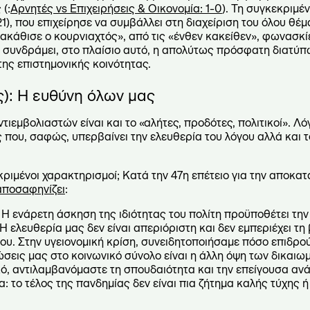
(:
Αρνητές vs Επιχειρήσεις & Οικονομία: 1-0
). Τη συγκεκριμ
), που επιχείρησε να συμβάλλει στη διαχείριση του όλου θέμ
ατακάθισε ο κουρνιαχτός», από τις «ένθεν κακείθεν», φωνασκ
ς συνδράμει, στο πλαίσιο αυτό, η απολύτως πρόσφατη διατ
ης επιστημονικής κοινότητας.
ς): Η ευθύνη όλων μας
εμβολιαστών είναι και το «αλήτες, προδότες, πολιτικοί». Λόγ
 που, σαφώς, υπερβαίνει την ελευθερία του λόγου αλλά και 
κριμένοι χαρακτηρισμοί; Κατά την 47η επέτειο για την αποκα
αποσαφηνίζει
:
 Η ενάρετη άσκηση της ιδιότητας του πολίτη προϋποθέτει τη
Η ελευθερία μας δεν είναι απεριόριστη και δεν εμπεριέχει τη
όμου. Στην υγειονομική κρίση, συνειδητοποιήσαμε πόσο επιδρού
εις μας στο κοινωνικό σύνολο είναι η άλλη όψη των δικαιω
ό, αντιλαμβανόμαστε τη σπουδαιότητα και την επείγουσα ανά
: το τέλος της πανδημίας δεν είναι πια ζήτημα καλής τύχης 