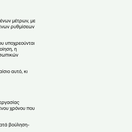
ένων μέτρων, με
μένων ρυθμίσεων
που υποχρεούνται
οίηση, η
οσωπικών
ίσιο αυτό, κι
 εργασίας
ένου χρόνου που
 κατά βούληση-