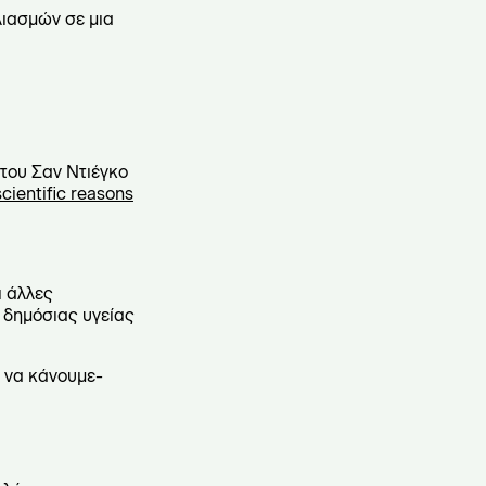
λιασμών σε μια
του Σαν Ντιέγκο
scientific reasons
ι άλλες
ς δημόσιας υγείας
ί να κάνουμε-