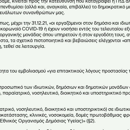
με, κινείται προς την κατεύθυνση που καταγράφει η ΠτΔ α
ενθυμίσει (αλλά και, αναγκαία, επιβάλλει) το δημοκρατικό 
ρο ευάλωτων συνανθρώπων μας.
ς, μέχρι την 31.12.21, «οι εργαζόμενοι στον δημόσιο και ιδιωτ
 κορωνοϊό COVID-19 ή έχουν νοσήσει εντός του τελευταίου ε
οργανικής μονάδας όπου υπηρετούν ή στον εργοδότη τους, αν
τα, τα σχετικά πιστοποιητικά και βεβαιώσεις ελέγχονται «α
 τεθεί σε λειτουργία.
τητα του εμβολιασμού «για επιτακτικούς λόγους προστασίας 
 προσωπικό των ιδιωτικών, δημόσιων και δημοτικών μονάδων
 παραϊατρικό, νοσηλευτικό, διοικητικό και υποστηρικτικό π
ρικό, νοσηλευτικό, διοικητικό και υποστηρικτικό) σε ιδιωτικ
οκατάστασης, κλινικές, νοσοκομεία, δομές πρωτοβάθμιας φρο
Εθνικός Οργανισμός Δημόσιας Υγείας)» (§2).