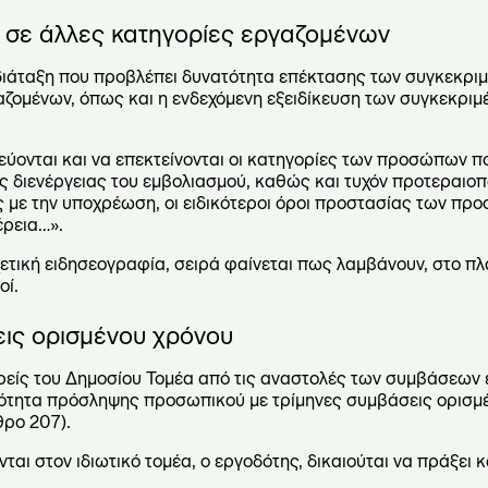
 σε άλλες κατηγορίες εργαζομένων
διάταξη που προβλέπει δυνατότητα επέκτασης των συγκεκριμ
αζομένων, όπως και η ενδεχόμενη εξειδίκευση των συγκεκρι
κεύονται και να επεκτείνονται οι κατηγορίες των προσώπων 
ος διενέργειας του εμβολιασμού, καθώς και τυχόν προτεραιοπ
με την υποχρέωση, οι ειδικότεροι όροι προστασίας των πρ
έρεια…».
τική ειδησεογραφία, σειρά φαίνεται πως λαμβάνουν, στο πλα
οί.
ις ορισμένου χρόνου
ρείς του Δημοσίου Τομέα από τις αναστολές των συμβάσεων
ατότητα πρόσληψης προσωπικού με τρίμηνες συμβάσεις ορισμ
θρο 207).
νται στον ιδιωτικό τομέα, ο εργοδότης, δικαιούται να πράξει