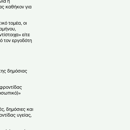
λλά η
μας καθήκον για
ικό τομέα, οι
ξαμήνου,
τίστοιχα» είτε
πό τον εργοδότη
της δημόσιας
 φροντίδας
ροσωπικό)»
ές, δημόσιες και
ντίδας υγείας,