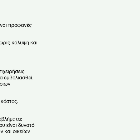
ίναι προφανές
χωρίς κάλυψη και
πιχειρήσεις
α εμβολιασθεί.
τοιων
 κόστος.
ροβλήματα:
ου είναι δυνατό
 και οικείων