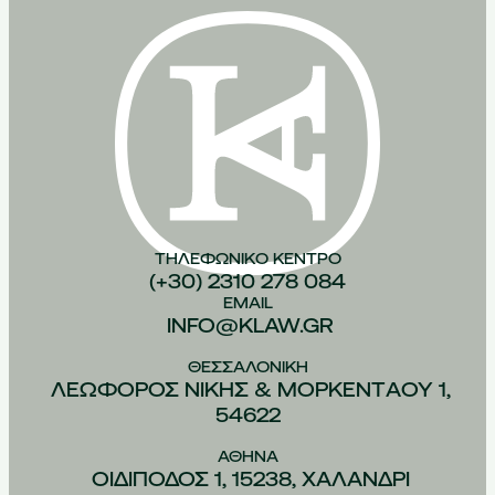
ΤΗΛΕΦΩΝΙΚO ΚEΝΤΡΟ
(+30) 2310 278 084
EMAIL
INFO@KLAW.GR
ΘΕΣΣΑΛΟΝIΚΗ
ΛΕΩΦOΡΟΣ ΝIΚΗΣ & ΜΟΡΚΕΝΤAΟΥ 1,
54622
ΑΘHΝΑ
ΟΙΔIΠΟΔΟΣ 1, 15238, ΧΑΛAΝΔΡΙ