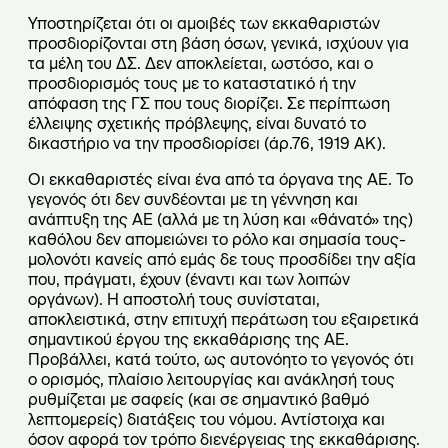
Υποστηρίζεται ότι οι αμοιβές των εκκαθαριστών
προσδιορίζονται στη βάση όσων, γενικά, ισχύουν για
τα μέλη του ΔΣ. Δεν αποκλείεται, ωστόσο, και ο
προσδιορισμός τους με το καταστατικό ή την
απόφαση της ΓΣ που τους διορίζει. Σε περίπτωση
έλλειψης σχετικής πρόβλεψης, είναι δυνατό το
δικαστήριο να την προσδιορίσει (άρ.76, 1919 ΑΚ).
Οι εκκαθαριστές είναι ένα από τα όργανα της ΑΕ. Το
γεγονός ότι δεν συνδέονται με τη γέννηση και
ανάπτυξη της ΑΕ (αλλά με τη λύση και «θάνατό» της)
καθόλου δεν απομειώνει το ρόλο και σημασία τους-
μολονότι κανείς από εμάς δε τους προσδίδει την αξία
που, πράγματι, έχουν (έναντι και των λοιπών
οργάνων). Η αποστολή τους συνίσταται,
αποκλειστικά, στην επιτυχή περάτωση του εξαιρετικά
σημαντικού έργου της εκκαθάρισης της ΑΕ.
Προβάλλει, κατά τούτο, ως αυτονόητο το γεγονός ότι
ο ορισμός, πλαίσιο λειτουργίας και ανάκλησή τους
ρυθμίζεται με σαφείς (και σε σημαντικό βαθμό
λεπτομερείς) διατάξεις του νόμου. Αντίστοιχα και
όσον αφορά τον τρόπο διενέργειας της εκκαθάρισης.