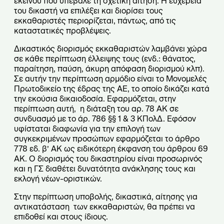
εκείνου που υπέβαλε τη σχετική αίτηση. Η ευχέρεια
του δικαστή να επιλέξει και διορίσει τους
εκκαθαριστές περιορίζεται, πάντως, από τις
καταστατικές προβλέψεις.
Δικαστικός διορισμός εκκαθαριστών λαμβάνει χώρα
σε κάθε περίπτωση έλλειψης τους (ενδ.: θάνατος,
παραίτηση, παύση, άκυρη απόφαση διορισμού κλπ).
Σε αυτήν την περίπτωση αρμόδιο είναι το Μονομελές
Πρωτοδικείο της έδρας της ΑΕ, το οποίο δικάζει κατά
την εκούσια δικαιοδοσία. Εφαρμόζεται, στην
περίπτωση αυτή, η διάταξη του αρ. 78 ΑΚ σε
συνδυασμό με το άρ. 786 §§ 1 & 3 ΚΠολΔ. Εφόσον
υφίσταται διαφωνία για την επιλογή των
συγκεκριμένων προσώπων εφαρμόζεται το άρθρο
778 εδ. β’ ΑΚ ως ειδικότερη έκφανση του άρθρου 69
ΑΚ. Ο διορισμός του δικαστηρίου είναι προσωρινός
και η ΓΣ διαθέτει δυνατότητα ανάκλησης τους και
εκλογή νέων-οριστικών.
Στην περίπτωση υποβολής, δικαστικά, αίτησης για
αντικατάσταση των εκκαθαριστών, θα πρέπει να
επιδοθεί και στους ίδιους.