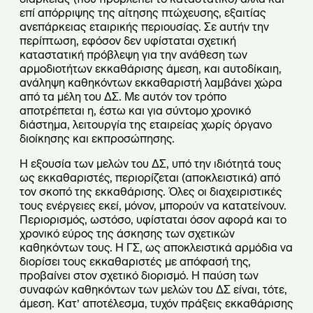
επί απόρριψης της αίτησης πτώχευσης, εξαιτίας
ανεπάρκειας εταιρικής περιουσίας. Σε αυτήν την
περίπτωση, εφόσον δεν υφίσταται σχετική
καταστατική πρόβλεψη για την ανάθεση των
αρμοδιοτήτων εκκαθάρισης άμεση, και αυτοδίκαιη,
ανάληψη καθηκόντων εκκαθαριστή λαμβάνει χώρα
από τα μέλη του ΔΣ. Με αυτόν τον τρόπο
αποτρέπεται η, έστω και για σύντομο χρονικό
διάστημα, λειτουργία της εταιρείας χωρίς όργανο
διοίκησης και εκπροσώπησης.
Η εξουσία των μελών του ΔΣ, υπό την ιδιότητά τους
ως εκκαθαριστές, περιορίζεται (αποκλειστικά) από
τον σκοπό της εκκαθάρισης. Όλες οι διαχειριστικές
τους ενέργειες εκεί, μόνον, μπορούν να κατατείνουν.
Περιορισμός, ωστόσο, υφίσταται όσον αφορά και το
χρονικό εύρος της άσκησης των σχετικών
καθηκόντων τους. Η ΓΣ, ως αποκλειστικά αρμόδια να
διορίσει τους εκκαθαριστές με απόφασή της,
προβαίνει στον σχετικό διορισμό. Η παύση των
συναφών καθηκόντων των μελών του ΔΣ είναι, τότε,
άμεση. Κατ’ αποτέλεσμα, τυχόν πράξεις εκκαθάρισης