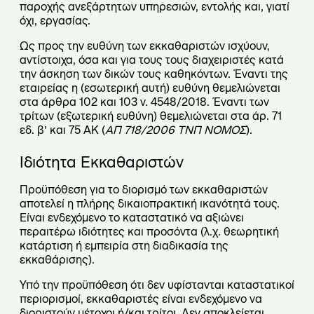
παροχής ανεξάρτητων υπηρεσιών, εντολής και, γιατί
όχι, εργασίας.
Ως προς την ευθύνη των εκκαθαριστών ισχύουν,
αντίστοιχα, όσα και για τους τους διαχειριστές κατά
την άσκηση των δικών τους καθηκόντων. Έναντι της
εταιρείας η (εσωτερική αυτή) ευθύνη θεμελιώνεται
στα άρθρα 102 και 103 ν. 4548/2018. Έναντι των
τρίτων (εξωτερική ευθύνη) θεμελιώνεται στα άρ. 71
εδ. β’ και 75 ΑΚ (
ΑΠ 718/2006 ΤΝΠ ΝΟΜΟΣ
).
Ιδιότητα Εκκαθαριστών
Προϋπόθεση για το διορισμό των εκκαθαριστών
αποτελεί η πλήρης δικαιοπρακτική ικανότητά τους.
Είναι ενδεχόμενο το καταστατικό να αξιώνει
περαιτέρω ιδιότητες και προσόντα (λ.χ. θεωρητική
κατάρτιση ή εμπειρία στη διαδικασία της
εκκαθάρισης).
Υπό την προϋπόθεση ότι δεν υφίστανται καταστατικοί
περιορισμοί, εκκαθαριστές είναι ενδεχόμενο να
διοριστούν μέτοχοι ή/και τρίτοι. Δεν αποκλείεται,