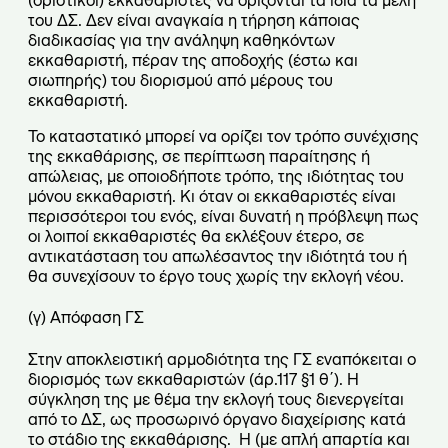
(οριστικοί) εκκαθαριστές να ορίζονται τα ίδια τα μέλη
του ΔΣ. Δεν είναι αναγκαία η τήρηση κάποιας
διαδικασίας για την ανάληψη καθηκόντων
εκκαθαριστή, πέραν της αποδοχής (έστω και
σιωπηρής) του διορισμού από μέρους του
εκκαθαριστή.
Το καταστατικό μπορεί να ορίζει τον τρόπο συνέχισης
της εκκαθάρισης, σε περίπτωση παραίτησης ή
απώλειας, με οποιοδήποτε τρόπο, της ιδιότητας του
μόνου εκκαθαριστή. Κι όταν οι εκκαθαριστές είναι
περισσότεροι του ενός, είναι δυνατή η πρόβλεψη πως
οι λοιποί εκκαθαριστές θα εκλέξουν έτερο, σε
αντικατάσταση του απωλέσαντος την ιδιότητά του ή
θα συνεχίσουν το έργο τους χωρίς την εκλογή νέου.
(γ) Απόφαση ΓΣ
Στην αποκλειστική αρμοδιότητα της ΓΣ εναπόκειται ο
διορισμός των εκκαθαριστών (άρ.117 §1 θ΄). Η
σύγκληση της με θέμα την εκλογή τους διενεργείται
από το ΔΣ, ως προσωρινό όργανο διαχείρισης κατά
το στάδιο της εκκαθάρισης. Η (με απλή απαρτία και