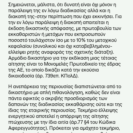
Σημειώνεται, μάλιστα, ότι δυνατή είναι όχι μόνον η
παράλειψη της εν λόγω διαδικασίας αλλά και η
διακοπή της-στην περίπτωση που έχει εκκινήσει. Για
την εν λόγω παράλειψη ή διακοπή απαιτείται η
έκδοση δικαστικής απόφασης, με πρωτοβουλία των
εκκαθαριστών ή μετόχων που εκπροσωπούν
ποσοστό τουλάχιστον ίσο με το 10% του μετοχικού
κεφαλαίου (συνολικού και όχι καταβεβλημένου-
ελλείψει ρητής αναφοράς της σχετικής διάταξη).
Αρμόδιο δικαστήριο για την εκδίκαση μιας τέτοιας
αίτησης είναι το Μονομελές Πρωτοδικείο της έδρας
της ΑΕ, το οποίο δικάζει κατά την εκούσια
δικαιοδοσία (άρ. 739επ. ΚΠολΔ).
Η ανεπάρκεια της περιουσίας διαπιστώνεται από το
δικαστήριο με απλή πιθανολόγηση, καθώς δεν είναι
πάντα εφικτός ο ακριβής προσδιορισμός των
δαπανών της διαδικασίας εκκαθάρισης ούτε και της
ίδιας της εταιρικής περιουσίας. Τεκμήριο έλλειψης
ενεργητικού αποτελεί η απόρριψη της αίτησης
πτώχευσης με την ίδια αιτία (άρ.77 §4 του Κώδικα
Αφερεγγυότητας). Πρόκειται για αμάχητο τεκμήριο,