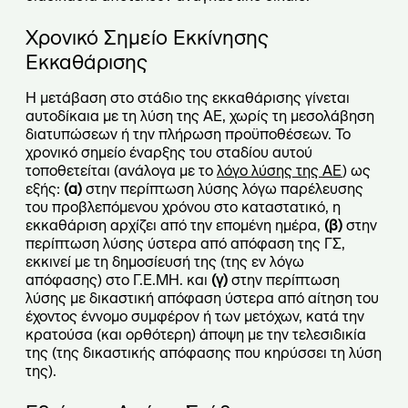
Χρονικό Σημείο Εκκίνησης
Εκκαθάρισης
Η μετάβαση στο στάδιο της εκκαθάρισης γίνεται
αυτοδίκαια με τη λύση της ΑΕ, χωρίς τη μεσολάβηση
διατυπώσεων ή την πλήρωση προϋποθέσεων. Το
χρονικό σημείο έναρξης του σταδίου αυτού
τοποθετείται (ανάλογα με το
λόγο λύσης της ΑΕ
) ως
εξής:
(α)
στην περίπτωση λύσης λόγω παρέλευσης
του προβλεπόμενου χρόνου στο καταστατικό, η
εκκαθάριση αρχίζει από την επομένη ημέρα,
(β)
στην
περίπτωση λύσης ύστερα από απόφαση της ΓΣ,
εκκινεί με τη δημοσίευσή της (της εν λόγω
απόφασης) στο Γ.Ε.ΜΗ. και
(γ)
στην περίπτωση
λύσης με δικαστική απόφαση ύστερα από αίτηση του
έχοντος έννομο συμφέρον ή των μετόχων, κατά την
κρατούσα (και ορθότερη) άποψη με την τελεσιδικία
της (της δικαστικής απόφασης που κηρύσσει τη λύση
της).