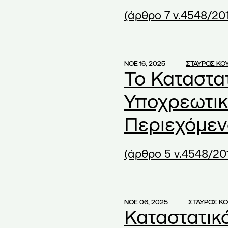
santhopoulou
(1)
(άρθρο 7 ν.4548/20
(1)
ες μετοχές
(1)
societes anonymes
(1)
ΝΟΕ 16, 2025
ΣΤΑΥΡΟΣ ΚΟ
Το Καταστατ
ke 2020
(1)
Υποχρεωτικ
20
(1)
Περιεχόμεν
1)
(άρθρο 5 ν.4548/20
entakis
(2)
ότητας
(1)
τη Απουσία
(1)
ΝΟΕ 06, 2025
ΣΤΑΥΡΟΣ Κ
Ε
(2)
Καταστατικό
ετικά με τις
(1)