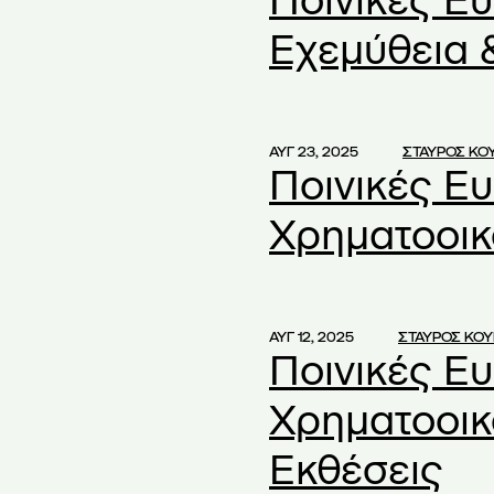
Ποινικές Ε
μφωνία
(1)
Εχεμύθεια 
ιημένη Λήψη
(1)
ότητες
(2)
ενόχληση
(1)
ΑΥΓ 23, 2025
ΣΤΑΥΡΟΣ ΚΟ
ν
(1)
Ποινικές Ε
χων
(2)
Χρηματοοικ
λευση
(1)
λευση ΑΕ
(58)
(1)
ΑΥΓ 12, 2025
ΣΤΑΥΡΟΣ ΚΟ
Ποινικές Ε
εση συγχώνευσης
(1)
Χρηματοοικ
η Απασχόληση
(1)
Εκθέσεις
ημοσιότητα
(1)