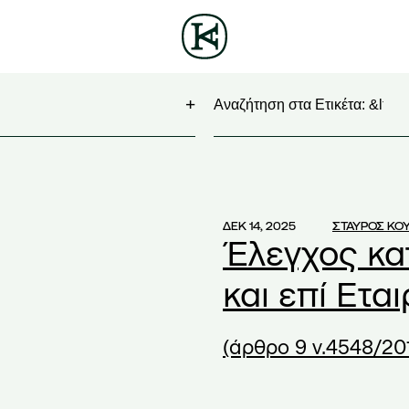
Αναζητηση
)
)
ΔΕΚ 14, 2025
ΣΤΑΥΡΟΣ ΚΟ
Έλεγχος κα
)
Virtual Business 2017
(1)
και επί Ετ
ategy
(1)
(άρθρο 9 ν.4548/20
(1)