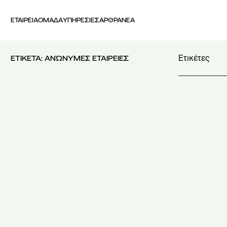
ΕΤΑΙΡΕΙΑ
ΟΜΑΔΑ
ΥΠΗΡΕΣΙΕΣ
ΑΡΘΡΑ
ΝΕΑ
Ετικέτες
ΕΤΙΚΕΤΑ:
ΑΝΏΝΥΜΕΣ ΕΤΑΙΡΕΙΕΣ
4569/2018
(2
5239/2025
(1
AI Act
(3)
AI Literacy
(2
Best Student 
Business Str
CSIRT
(1)
DPIA
(1)
ELSA Greece