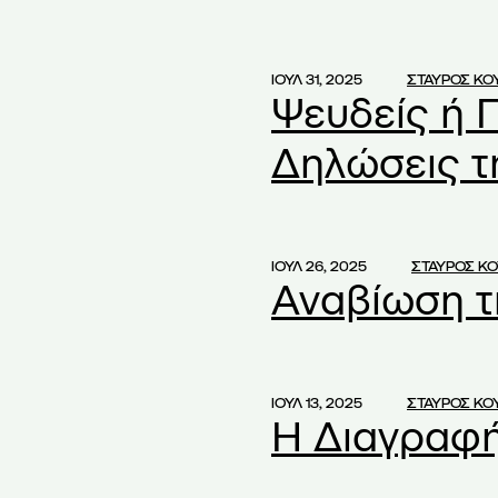
α ΑΕ
(3)
α Συγχώνευσης
(2)
ΙΟΥΛ 31, 2025
ΣΤΑΥΡΟΣ Κ
η
(1)
Ψευδείς ή 
ς ΑΕ
(1)
Δηλώσεις τ
Διάθεσης Κερδών
(1)
Εκκαθάρισης ΑΕ
(1)
ΙΟΥΛ 26, 2025
ΣΤΑΥΡΟΣ Κ
 Σεμινάρια
(1)
Αναβίωση τ
ητα Εγγράφων
(2)
ρδών
(1)
δών ΑΕ
(2)
ΙΟΥΛ 13, 2025
ΣΤΑΥΡΟΣ Κ
σών
(2)
Η Διαγραφή
ών στους μετόχους
(1)
 ΑΕ
(1)