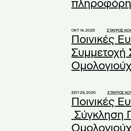
πληροφόρη
οχρεώσεων
(1)
ποπτεία
(2)
υναμικό
(1)
ός
(2)
ΟΚΤ 14, 2025
ΣΤΑΥΡΟΣ ΚΟ
Ποινικές Ε
Συμμετοχή 
αιρείες
(79)
ιρεία
(2)
Ομολογιού
ίκηση
(1)
να Συστήματα ΤΝ
(1)
ις διανομής ποσών
(1)
ΣΕΠ 29, 2025
ΣΤΑΥΡΟΣ Κ
 Πλειοψηφία
(1)
Ποινικές Ε
 Μετόχων
(2)
Σύγκληση 
ά
(1)
ά ΑΕ
(1)
Ομολογιού