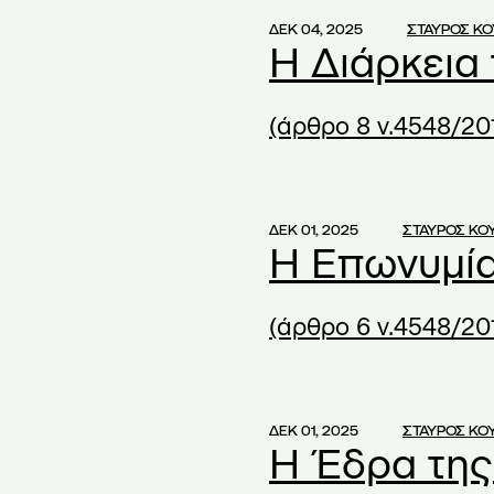
oniki
(2)
ΔΕΚ 04, 2025
ΣΤΑΥΡΟΣ Κ
Η Διάρκεια
ειρήσεις
(8)
 Students' Association
(2)
(άρθρο 8 ν.4548/20
ng
(1)
ΔΕΚ 01, 2025
ΣΤΑΥΡΟΣ ΚΟ
Η Επωνυμία
A
(1)
(1)
(άρθρο 6 ν.4548/20
 and associates
(2)
 and Associates Law
(1)
18
(1)
ΔΕΚ 01, 2025
ΣΤΑΥΡΟΣ ΚΟ
Η Έδρα της
(1)
 schools
(1)