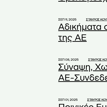
Τίτλων
(2)
ρδών
(1)
ρδών από Μετόχους
(1)
ΣΕΠ 11, 2025
ΣΤΑΥΡΟΣ ΚΟ
Αδικήματα 
νη Εταιρεία
(1)
 Εταιρεία
(2)
της ΑΕ
τα Συγχώνευσης
(1)
πιχειρήσεων
(2)
601/2019
(2)
ΣΕΠ 08, 2025
ΣΤΑΥΡΟΣ Κ
ΜΗ
(1)
Σύναψη, Χω
ροφόρησης σε ΓΣ
(1)
ΑΕ-Συνδεδ
αγραφής
(1)
νη
(1)
ά Μέτρα
(1)
ΣΕΠ 01, 2025
ΣΤΑΥΡΟΣ ΚΟ
αιώματα Μειοψηφίας
(3)