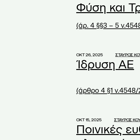
νομικές καταστάσεις
Φύση και Τ
χετικά με το κεφάλαιο
(1)
(άρ. 4 §§3 – 5 ν.454
κτου Ελέγχου Μικρής
(1)
και Επιτροπής
ράς
ΟΚΤ 26, 2025
ΣΤΑΥΡΟΣ Κ
ΑΕ
(1)
Ίδρυση ΑΕ
οφάσεων ΓΣ
(6)
γχώνευσης
(2)
 Διακρίσεις
(1)
(άρθρο 4 §1 ν.4548/
θείσας ΑΕ
(1)
όφασης ΓΣ
(1)
ητέρες
(1)
ΟΚΤ 15, 2025
ΣΤΑΥΡΟΣ ΚΟ
Ποινικές ε
γαζομένων κρίσιμης
(1)