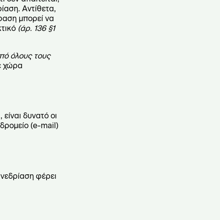
αση. Αντίθετα,
φαση μπορεί να
κτικό
(άρ. 136 §1
πό όλους τους
βε χώρα
είναι δυνατό οι
ρομείο (e-mail)
νεδρίαση φέρει