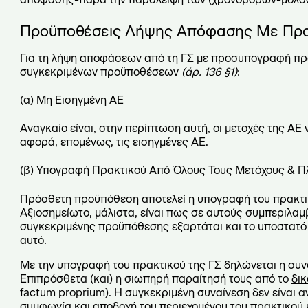
Προϋποθέσεις Λήψης Απόφασης Με Πρ
Για τη λήψη αποφάσεων από τη ΓΣ με προσυπογραφή πρα
συγκεκριμένων προϋποθέσεων
(άρ. 136 §1)
:
(α) Μη Εισηγμένη ΑΕ
Αναγκαίο είναι, στην περίπτωση αυτή, οι μετοχές της ΑΕ 
αφορά, επομένως, τις εισηγμένες ΑΕ.
(β) Υπογραφή Πρακτικού Από Όλους Τους Μετόχους & Π
Πρόσθετη προϋπόθεση αποτελεί η υπογραφή του πρακτικ
Αξιοσημείωτο, μάλιστα, είναι πως σε αυτούς συμπεριλαμ
συγκεκριμένης προϋπόθεσης εξαρτάται και το υποστατό 
αυτό.
Με την υπογραφή του πρακτικού της ΓΣ δηλώνεται η συν
Επιπρόσθετα (και) η σιωπηρή παραίτησή τους από το
δικ
factum proprium). Η συγκεκριμένη συναίνεση δεν είναι
συμφωνία και αποδοχή του περιεχομένου του πρακτικού κ