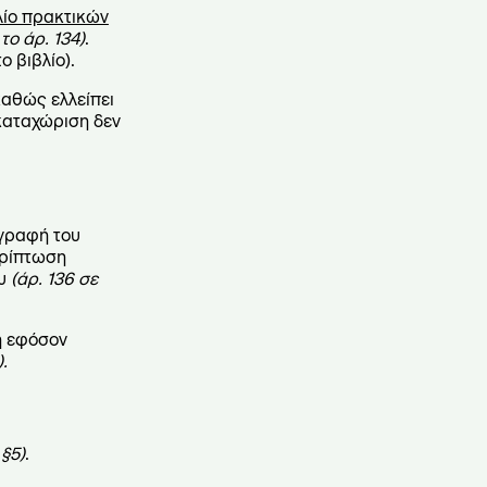
λίο πρακτικών
το άρ. 134)
.
ο βιβλίο).
 καθώς ελλείπει
καταχώριση δεν
ογραφή του
ερίπτωση
ου
(άρ. 136 σε
η εφόσον
.
 §5)
.