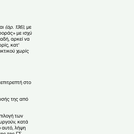
ται
(άρ. 136),
με
φοράς» µε ισχύ
αδή, αρκεί να
ρίς, κατ’
ακτικού χωρίς
επιτρεπτή στο
ευσής της από
πιλογή των
ουργούν, κατά
ο αυτό, λήψη
ης της ΓΣ.