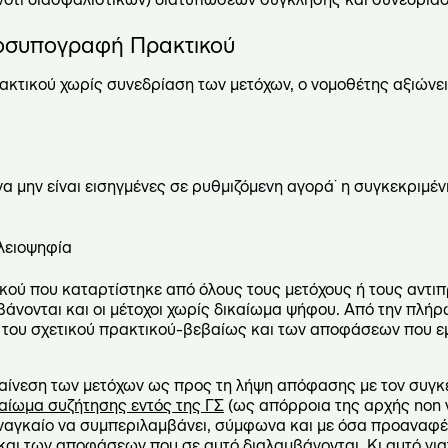
οσυπογραφή Πρακτικού
κτικού χωρίς συνεδρίαση των μετόχων, ο νομοθέτης αξιώνε
να μην είναι εισηγμένες σε ρυθμιζόμενη αγορά˙ η συγκεκριμέν
λειοψηφία
ού που καταρτίστηκε από όλους τους μετόχους ή τους αντι
βάνονται και οι μέτοχοι χωρίς δικαίωμα ψήφου. Από την πλή
του σχετικού πρακτικού-βεβαίως και των αποφάσεων που εμ
αίνεση των μετόχων ως προς τη λήψη απόφασης με τον συγκ
αίωμα συζήτησης εντός της ΓΣ
(ως απόρροια της αρχής non v
 αναγκαίο να συμπεριλαμβάνει, σύμφωνα και με όσα προαναφ
αι των αποφάσεων που σε αυτό διαλαμβάνονται. Κι αυτό γιατί