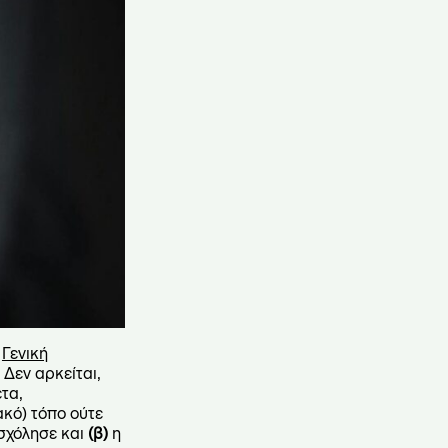
η
Γενική
Δεν αρκείται,
ετα,
ακό) τόπο ούτε
ασχόλησε και
(β)
η