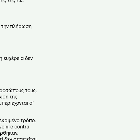
ι την πλήρωση
η ευχέρεια δεν
προσώπους τους.
ρωση της
περιέχονται σ’
εκριμένο τρόπο.
enire contra
έρθηκαν,
 δεν απαιτείται,