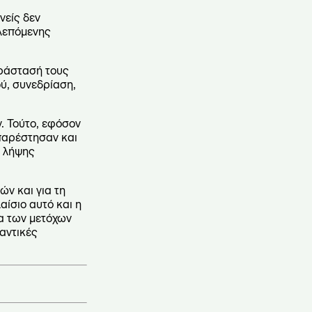
νείς δεν
βλεπόμενης
αράστασή τους
ύ, συνεδρίαση,
. Τούτο, εφόσον
 παρέστησαν και
ο λήψης
ών και για τη
αίσιο αυτό και η
α των μετόχων
αντικές