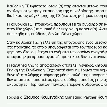
Καθολική ΓΣ υφίσταται όταν: (α) παρίστανται μέτοχοι πο
αντιλέγει στην πραγματοποίηση της συνεδρίασης-παρά τ
διαδικασίας σύγκλησης της ΓΣ (:καταρχήν, δημοσίευση 
Η καθολική ΓΣ, επομένως, προϋποθέτει τη συνάθροιση κ
στον ίδιο χώρο (με φυσική ή ηλεκτρονική παρουσία). Αν
όπως ήδη σημειώθηκε, δεν λαμβάνει χώρα.
Στην καθολική ΓΣ, η έλλειψη της υπογραφής ενός μετόχου
στο πρακτικό, το οποίο υπογράφεται από τον πρόεδρο κα
ψήφισαν όλοι οι μέτοχοι τα ονόματα των οποίων αναγρά
απόφασης με προσυπογραφή πρακτικού, δεν είναι ανεκτό
Η ταχύτητα λήψης αποφάσεων αποτελεί, γενικώς, ζητούμε
Γενική της Συνέλευση. Ξεχωριστή είναι η μέριμνα του νο
δυνατότητα λήψης απόφασης μέσω, απλά, της υπογραφή
δεν απαιτείται, απαιτείται, όμως, ομόθυμη αποδοχή της 
ακυρότητες. Περί αυτών, πάντως, επόμενη αρθρογραφία
Γράφει ο
Σταύρος Κουμεντάκης
Managing Partner
Koum