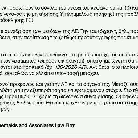
υ εκπροσωπούν το σύνολο του μετοχικού κεφαλαίου και (β) κα
ο γεγονός της μη τήρησης (ή πλημμελούς τήρησης) της προ
πρόσκλησης ΓΣ).
αι συνεδρίαση των μετόχων της ΑΕ. Την ταυτόχρονη, δηλ., π
τίθετα, στην περίπτωση της (απλής) προσυπογραφής πρακτικο
 στο πρακτικό δεν αποδεικνύει τη μη συμμετοχή του σε αυτήν
ι τον γραμματέα (εφόσον υφίστανται), ρητά σημειώνεται ότι
φονται στο πρακτικό
(άρ. 130/2020 ΑΠ)
. Αντίθετα, στο πλαίσι
, ασφαλώς, να ελλείπει υπογραφή μετόχου.
νο˙ προφανώς και για την ΑΕ και τα όργανά της. Μεταξύ αυτ
μοθέτη για την εξυπηρέτηση του συγκεκριμένου στόχου. Στο πλ
ς Πρακτικού ΓΣ-χωρίς τη διενέργεια συνεδρίασης. Ομοφωνί
σχετικής διαδικασίας. Θα αποφευχθούν με τον τρόπο αυτό σημ
 μας.-
entakis and Associates Law Firm