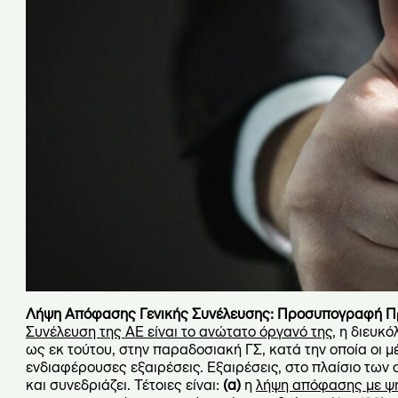
Λήψη Απόφασης Γενικής Συνέλευσης: Προσυπογραφή Π
Συνέλευση της ΑΕ είναι το ανώτατο όργανό της
, η διευκ
ως εκ τούτου, στην παραδοσιακή ΓΣ, κατά την οποία οι μ
ενδιαφέρουσες εξαιρέσεις. Εξαιρέσεις, στο πλαίσιο των 
και συνεδριάζει. Τέτοιες είναι:
(α)
η
λήψη απόφασης με ψ