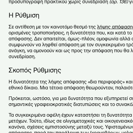
προσυπογραφή πρακτικού χωρίς συνεδρίαση
(άρ. 136)
γι
Η Ρύθμιση
Σε αντίθεση με τον καινοτόμο θεσμό της
λήψης απόφαση
ορισμένες τροποποιήσεις, η δυνατότητα που, και κατά τ
απόφασης. Δεν απαιτείται, όμως-πλέον, ομοφωνία αλλά σ
συμφωνούν να ληφθεί απόφαση με τον συγκεκριμένο τ
ανάγκη, να ομονοούν και ως προς την απόφαση που θα λ
συνεδρίαση.
Σκοπός Ρύθμισης
Η δυνατότητα της λήψης απόφασης «δια περιφοράς» και 
εθνικό δίκαιο. Μια τέτοια απόφαση θεωρούνταν, παλαιό
Πρόκειται, ωστόσο, για μια δυνατότητα που εξυπηρετεί 
σημαντικές γραφειοκρατικές διατυπώσεις και το συνακό
Τα συγκεκριμένα οφέλη έχουν καταστήσει τη δυνατότητ
μετόχων. Τούτο, ιδίως σε ολιγομετοχικές και οικογενεια
κανόνα, σχέσεις εμπιστοσύνης μεταξύ τους. Υφισταμένων
απόφασης-παρά την παράλειψη των (χρονοβόρων-μολονό