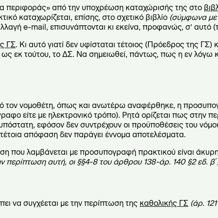
δια περιφοράς» από την υποχρέωση καταχώρισής της στο
βιβ
τικό καταχωρίζεται, επίσης, στο σχετικό βιβλίο
(σύμφωνα με 
λαγή e-mail, επισυνάπτονται κι εκείνα, προφανώς, σ’ αυτό (τ
ς ΓΣ
. Κι αυτό γιατί δεν υφίσταται τέτοιος (Πρόεδρος της ΓΣ)
ως εκ τούτου, το ΔΣ. Να σημειωθεί, πάντως, πως η εν λόγω 
πό τον νομοθέτη, όπως και ανωτέρω αναφέρθηκε, η προσυπ
γραφο είτε με ηλεκτρονικό τρόπο). Ρητά ορίζεται πως στην π
υπόστατη, εφόσον δεν συντρέχουν οι προϋποθέσεις του νόμ
ια τέτοια απόφαση δεν παράγει έννομα αποτελέσματα.
αση που λαμβάνεται με προσυπογραφή πρακτικού είναι άκυρ
ν περίπτωση αυτή, οι §§4-8 του άρθρου 138-άρ. 140 §2 εδ. β΄)
ι να συγχέεται με την περίπτωση της
καθολικής ΓΣ
(άρ. 121