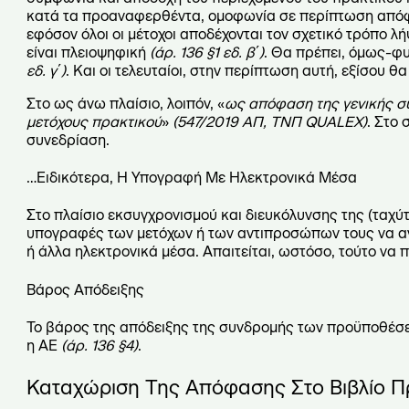
κατά τα προαναφερθέντα, ομοφωνία σε περίπτωση απόφ
εφόσον όλοι οι μέτοχοι αποδέχονται τον σχετικό τρόπο 
είναι πλειοψηφική
(άρ. 136 §1 εδ. β΄)
. Θα πρέπει, όμως-φυ
εδ. γ΄)
. Και οι τελευταίοι, στην περίπτωση αυτή, εξίσου 
Στο ως άνω πλαίσιο, λοιπόν, «
ως απόφαση της γενικής σ
μετόχους πρακτικού
»
(
547/2019 ΑΠ, ΤΝΠ
QUALEX)
. Στο 
συνεδρίαση.
…Ειδικότερα, Η Υπογραφή Με Ηλεκτρονικά Μέσα
Στο πλαίσιο εκσυγχρονισμού και διευκόλυνσης της (ταχ
υπογραφές των μετόχων ή των αντιπροσώπων τους να αντ
ή άλλα ηλεκτρονικά μέσα. Απαιτείται, ωστόσο, τούτο να
Βάρος Απόδειξης
Το βάρος της απόδειξης της συνδρομής των προϋποθέ
η ΑΕ
(άρ. 136 §4)
.
Καταχώριση Της Απόφασης Στο Βιβλίο Π