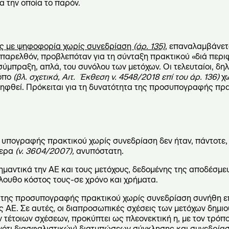
α την οποία το παρόν.
ς με ψηφοφορία χωρίς συνεδρίαση
(άρ. 135)
, επαναλαμβάνε
ο παρελθόν, προβλεπόταν για τη σύνταξη πρακτικού «διά περι
ύμπραξη, απλά, του συνόλου των μετόχων. Οι τελευταίοι, δηλ
ρόπο
(βλ. σχετικά, Αιτ. Έκθεση ν. 4548/2018 επί του άρ. 136)
χω
ηφθεί. Πρόκειται για τη δυνατότητα της προσυπογραφής πρ
υπογραφής πρακτικού χωρίς συνεδρίαση δεν ήταν, πάντοτε, 
τερα
(ν. 3604/2007),
ανυπόστατη.
σημαντικά την ΑΕ και τους μετόχους, δεδομένης της αποδέσμ
λουθο κόστος τους-σε χρόνο και χρήματα.
α της προσυπογραφής πρακτικού χωρίς συνεδρίαση συνήθη ε
κές ΑΕ. Σε αυτές, οι διαπροσωπικές σχέσεις των μετόχων δημι
 τέτοιων σχέσεων, προκύπτει ως πλεονεκτική η, με τον τρόπ
τι διασφαλιστικών) διατυπώσεων σύγκλησης και συνεδρίασ