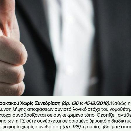
ρακτικού Χωρίς Συνεδρίαση
(άρ. 136 ν. 4548/2018):
Καθώς 
όλυνση λήψης αποφάσεων συνιστά λογικό στόχο του νομοθέτη. 
έτοχοι
συναθροίζονται σε συγκεκριμένο τόπο
. Θεσπίζει, αντίθ
οποίων, η ΓΣ ούτε συνέρχεται σε ορισμένο (φυσικό ή διαδικτυ
ηφοφορία χωρίς συνεδρίαση
(άρ. 135)
–
η οποία, ήδη, μας απ