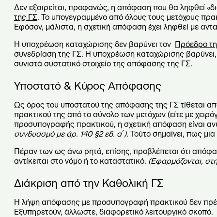
Δεν εξαιρείται, προφανώς, η απόφαση που θα ληφθεί «
της ΓΣ
. Το υπογεγραμμένο από όλους τους μετόχους πρακ
Εφόσον, μάλιστα, η σχετική απόφαση έχει ληφθεί με ανταλ
Η υποχρέωση καταχώρισης δεν βαρύνει τον
Πρόεδρο τη
συνεδρίαση της ΓΣ. Η υποχρέωση καταχώρισης βαρύνει, 
συνιστά συστατικό στοιχείο της απόφασης της ΓΣ.
Υποστατό & Κύρος Απόφασης
Ως όρος του υποστατού της απόφασης της ΓΣ τίθεται α
πρακτικού της από το σύνολο των μετόχων (είτε με χειρό
προσυπογραφής πρακτικού, η σχετική απόφαση είναι αν
συνδυασμό με άρ. 140 §2 εδ. α΄)
. Τούτο σημαίνει, πως μ
Πέραν των ως άνω ρητά, επίσης, προβλέπεται ότι απόφ
αντίκειται στο νόμο ή το καταστατικό.
(Εφαρμόζονται, στη
Διάκριση από την Καθολική ΓΣ
Η λήψη απόφασης με προσυπογραφή πρακτικού δεν πρέπε
Εξυπηρετούν, άλλωστε, διαφορετικό λειτουργικό σκοπό.