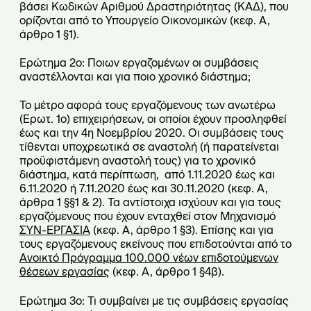
βάσει Κωδικών Αριθμού Δραστηριότητας (ΚΑΔ), που
ορίζονται από το Υπουργείο Οικονομικών (κεφ. Α,
άρθρο 1 §1).
Ερώτημα 2ο: Ποιων εργαζομένων οι συμβάσεις
αναστέλλονται και για ποιο χρονικό διάστημα;
Το μέτρο αφορά τους εργαζόμενους των ανωτέρω
(Ερωτ. 1ο) επιχειρήσεων, οι οποίοι έχουν προσληφθεί
έως και την 4η Νοεμβρίου 2020. Οι συμβάσεις τους
τίθενται υποχρεωτικά σε αναστολή (ή παρατείνεται
προϋφιστάμενη αναστολή τους) για το χρονικό
διάστημα, κατά περίπτωση, από 1.11.2020 έως και
6.11.2020 ή 7.11.2020 έως και 30.11.2020 (κεφ. Α,
άρθρα 1 §§1 & 2). Τα αντίστοιχα ισχύουν και για τους
εργαζόμενους που έχουν ενταχθεί στον Μηχανισμό
ΣΥΝ-ΕΡΓΑΣΙΑ
(κεφ. Α, άρθρο 1 §3). Επίσης και για
τους εργαζόμενους εκείνους που επιδοτούνται από το
Ανοικτό Πρόγραμμα 100.000 νέων επιδοτούμενων
θέσεων εργασίας
(κεφ. Α, άρθρο 1 §4β).
Ερώτημα 3ο: Τι συμβαίνει με τις συμβάσεις εργασίας