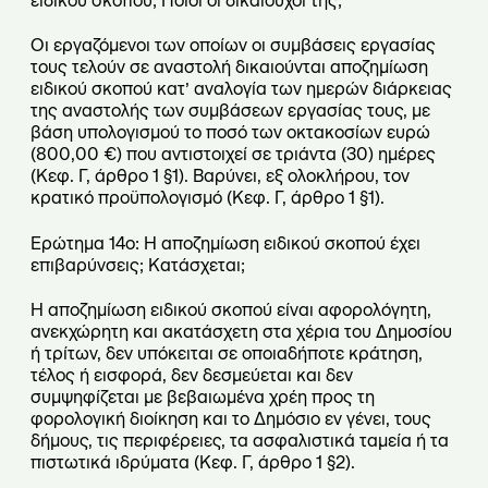
ειδικού σκοπού; Ποιοι οι δικαιούχοι της;
Οι εργαζόμενοι των οποίων οι συμβάσεις εργασίας
τους τελούν σε αναστολή δικαιούνται αποζημίωση
ειδικού σκοπού κατ’ αναλογία των ημερών διάρκειας
της αναστολής των συμβάσεων εργασίας τους, με
βάση υπολογισμού το ποσό των οκτακοσίων ευρώ
(800,00 €) που αντιστοιχεί σε τριάντα (30) ημέρες
(Κεφ. Γ, άρθρο 1 §1). Βαρύνει, εξ ολοκλήρου, τον
κρατικό προϋπολογισμό (Κεφ. Γ, άρθρο 1 §1).
Ερώτημα 14ο: Η αποζημίωση ειδικού σκοπού έχει
επιβαρύνσεις; Κατάσχεται;
Η αποζημίωση ειδικού σκοπού είναι αφορολόγητη,
ανεκχώρητη και ακατάσχετη στα χέρια του Δημοσίου
ή τρίτων, δεν υπόκειται σε οποιαδήποτε κράτηση,
τέλος ή εισφορά, δεν δεσμεύεται και δεν
συμψηφίζεται με βεβαιωμένα χρέη προς τη
φορολογική διοίκηση και το Δημόσιο εν γένει, τους
δήμους, τις περιφέρειες, τα ασφαλιστικά ταμεία ή τα
πιστωτικά ιδρύματα (Κεφ. Γ, άρθρο 1 §2).