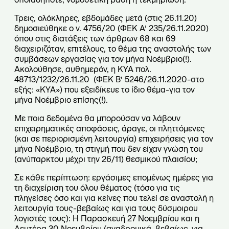
Τρεις, ολόκληρες, εβδομάδες μετά (στις 26.11.20)
δημοσιεύθηκε ο ν. 4756/20 (ΦΕΚ Α’ 235/26.11.2020)
όπου στις διατάξεις των άρθρων 68 και 69
διαχειριζόταν, επιτέλους, το θέμα της αναστολής των
συμβάσεων εργασίας για τον μήνα Νοέμβριο(!).
Ακολούθησε, αυθημερόν, η ΚΥΑ πολ.
48713/1232/26.11.20 (ΦΕΚ B’ 5246/26.11.2020-στο
εξής: «ΚΥΑ») που εξειδίκευε το ίδιο θέμα-για τον
μήνα Νοέμβριο επίσης(!).
Με ποια δεδομένα θα μπορούσαν να λάβουν
επιχειρηματικές αποφάσεις, άραγε, οι πληττόμενες
(και σε περιορισμένη λειτουργία) επιχειρήσεις για τον
μήνα Νοέμβριο, τη στιγμή που δεν είχαν γνώση του
(ανύπαρκτου μέχρι την 26/11) θεσμικού πλαισίου;
Σε κάθε περίπτωση: εργάσιμες επομένως ημέρες για
τη διαχείριση του όλου θέματος (τόσο για τις
πληγείσες όσο και για κείνες που τελεί σε αναστολή η
λειτουργία τους-βεβαίως και για τους δύσμοιρου
λογιστές τους): Η Παρασκευή 27 Νοεμβρίου και η
Δευτέρα 30 Νοεμβρίου (αναδρομικά, βεβαίως, για