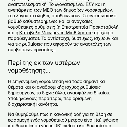
αναποτελεσματική. Το «γονατισμένο» ΕΣΥ και η
ανεπάρκεια των ΜΕΘ των δημοσίων νοσοκομείων,
του λόγου το αληθές αποδεικνύουν. Σε εντυπωσιακό
βαθμό καθυστερημένες και οι αναγκαίες
νομοθετικές ρυθμίσεις (η
Επιστρεπτέα Προκαταβολή
και η
Kαταβολή Mειωμένου Mισθώματος
πρόχειρα
παραδείγματα). Τα αντίστοιχα, δυστυχώς, ισχύουν και
για τις ρυθμίσεις που αφορούν τις αναστολές των
συμβάσεων εργασίας…
Περί της εκ των υστέρων
νομοθέτησης…
Η επιγενόμενη νομοθέτηση για τόσο σημαντικά
θέματα και οι αναδρομικής ισχύος ρυθμίσεις
δημιουργούν, το δίχως άλλο, ανασφάλεια δικαίου.
Υποδηλώνουν, περαιτέρω, περιορισμένη
διαχειριστική ικανότητα.
Να θυμηθούμε πως η κανονική ροή για τη θέση σε
εφαρμογή ενός νομοθετικού μέτρου είναι: (α) ψήφιση
και δημοσίευση νόμου, (β) έκδοση και δημοσίευση