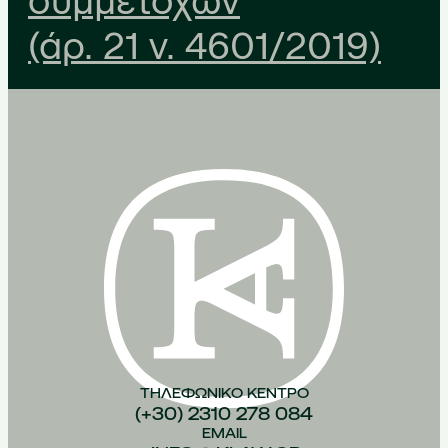
συμμετοχών
(άρ. 21 ν. 4601/2019)
ΤΗΛΕΦΩΝΙΚO ΚEΝΤΡΟ
(+30) 2310 278 084
EMAIL