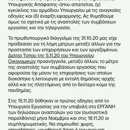
Υπουργικής Απόφασης-όπου απαιτείται, (γ)
εγκύκλιος του αρμόδιου Υπουργείου με τις αναγκαίες
οδηγίες και (δ) έναρξη εφαρμογής. Ας θυμηθούμε
όμως τα σχετικά με τις αναστολές των συμβάσεων
εργασίας και την τηλεργασία.
Το πρωθυπουργικό διάγγελμα της 31.10.20 μας είχε
προϊδεάσει για τη λήψη μέτρων μεταξύ άλλων για την
προστασία των επιχειρήσεων και των εργαζομένων.
Δελτίο Τύπου της 5.11.20 του Υπουργείου
Οικονομικών
προανήγγειλε, μεταξύ άλλων, το μέτρο
της αναστολής των συμβάσεων εργασίας που
αφορούσε όχι μόνον τις επιχειρήσεις των οποίων
διακόπηκε η λειτουργία με εντολή δημόσιας αρχής
αλλά και τις πληττόμενες από το δεύτερο κύμα της
πανδημίας.
Στις 15.11.20 δόθηκαν οι πρώτες οδηγίες από το
Υπουργείο Εργασίας για την υποβολή στο ΕΡΓΑΝΗ
των δηλώσεων αναστολών για τον (ουσιαστικά
παρελθόντα) μήνα Νοέμβριο και στις 18.11.20 οι
συμπληρωματικές. Να σημειωθεί: χωρίς,
οποιαδήποτε, νομοθετική βάση ή τεκμηρίωση.