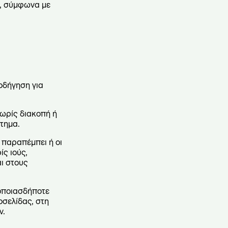
ς, σύμφωνα με
θοδήγηση για
 χωρίς διακοπή ή
τημα.
ο παραπέμπει ή οι
ς ιούς,
αι στους
 οποιασδήποτε
οσελίδας, στη
ν.