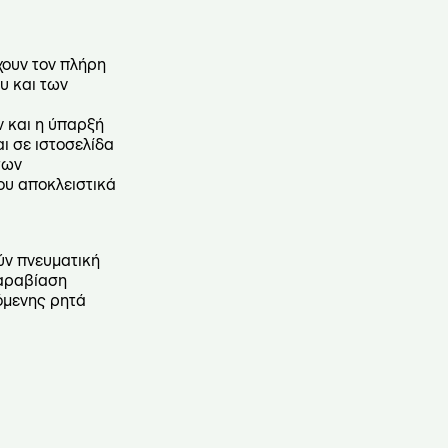
έχουν τον πλήρη
υ και των
ν και η ύπαρξή
ι σε ιστοσελίδα
των
ου αποκλειστικά
ούν πνευματική
παραβίαση
όμενης ρητά