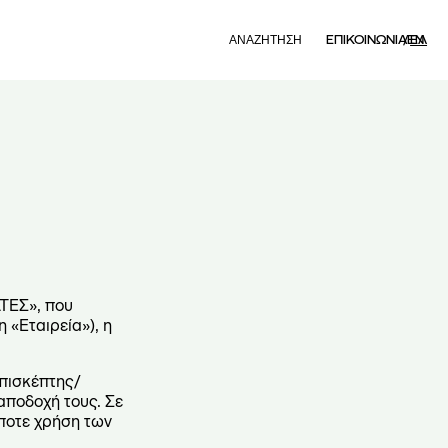
Search
ΕΠΙΚΟΙΝΩΝΙΑ
EN
ΕΛ
ΑΤΕΣ», που
 «Εταιρεία»), η
επισκέπτης/
αποδοχή τους. Σε
ποτε χρήση των