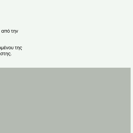
 από την
ομένου της
στης.