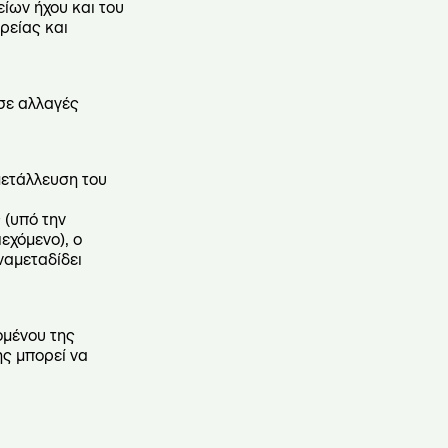
ίων ήχου και του
ρείας και
 σε αλλαγές
μετάλλευση του
 (υπό την
εχόμενο), ο
ναμεταδίδει
ομένου της
ς μπορεί να