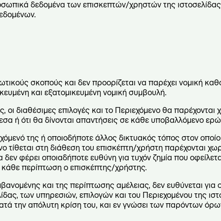
προσωπικά δεδομένα των επισκεπτών/χρηστών της ιστοσελίδα
εδομένων.
ερωτικούς σκοπούς και δεν προορίζεται να παρέχει νομική κα
κευμένη και εξατομικευμένη νομική συμβουλή.
ίες, οι διαθέσιμες επιλογές και το Περιεχόμενο θα παρέχονται
εσα ή ότι θα δίνονται απαντήσεις σε κάθε υποβαλλόμενο ερώ
ριεχόμενό της ή οποιοδήποτε άλλος δικτυακός τόπος στον οποί
ο τίθεται στη διάθεση του επισκέπτη/χρήστη παρέχονται χωρί
ία δεν φέρει οποιαδήποτε ευθύνη για τυχόν ζημία που οφείλετ
 κάθε περίπτωση ο επισκέπτης/χρήστης.
μβανομένης και της περίπτωσης αμέλειας, δεν ευθύνεται για
ίδας, των υπηρεσιών, επιλογών και του Περιεχομένου της ιστ
ατά την απόλυτη κρίση του, και εν γνώσει των παρόντων όρω