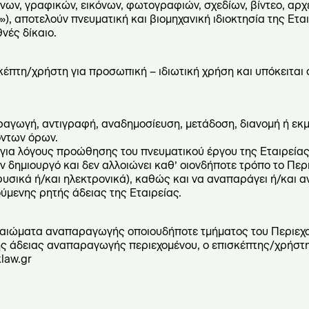
νων, γραφικών, εικόνων, φωτογραφιών, σχεδίων, βίντεο, αρχε
), αποτελούν πνευματική και βιομηχανική ιδιοκτησία της Εται
νές δίκαιο.
ισκέπτη/χρήστη για προσωπική – ιδιωτική χρήση και υπόκειται
ραγωγή, αντιγραφή, αναδημοσίευση, μετάδοση, διανομή ή εκ
όντων όρων.
 για λόγους προώθησης του πνευματικού έργου της Εταιρείας
ν δημιουργό και δεν αλλοιώνει καθ’ οιονδήποτε τρόπο το Περι
υσικά ή/και ηλεκτρονικά), καθώς και να αναπαράγει ή/και α
ύμενης ρητής άδειας της Εταιρείας.
δικαιώματα αναπαραγωγής οποιουδήποτε τμήματος του Περιεχ
ης άδειας αναπαραγωγής περιεχομένου, ο επισκέπτης/χρήστη
klaw.gr