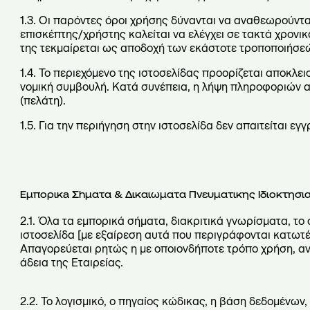
ς
1.3. Οι παρόντες όροι χρήσης δύνανται να αναθεωρούντα
επισκέπτης/χρήστης καλείται να ελέγχει σε τακτά χρονι
της τεκμαίρεται ως αποδοχή των εκάστοτε τροποποιήσεώ
1.4. Το περιεχόμενο της ιστοσελίδας προορίζεται αποκλ
νομική συμβουλή. Κατά συνέπεια, η λήψη πληροφοριών α
(πελάτη).
1.5. Για την περιήγηση στην ιστοσελίδα δεν απαιτείται εγγρ
Εμπορικa Σhματα & Δικαιωματα Πνευματικης Ιδιοκτησι
2.1. Όλα τα εμπορικά σήματα, διακριτικά γνωρίσματα, τ
ιστοσελίδα [με εξαίρεση αυτά που περιγράφονται κατωτέρ
Απαγορεύεται ρητώς η με οποιονδήποτε τρόπο χρήση, α
άδεια της Εταιρείας.
2.2. Το λογισμικό, ο πηγαίος κώδικας, η βάση δεδομένων