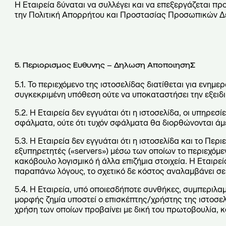
Η Εταιρεία δύναται να συλλέγει και να επεξεργάζεται 
την Πολιτική Απορρήτου και Προστασίας Προσωπικών Δ
5. Περιορισμος Ευθυνης – Δηλωση ΑποποιησηΣ
5.1. Το περιεχόμενο της ιστοσελίδας διατίθεται για ενημ
συγκεκριμένη υπόθεση ούτε να υποκαταστήσει την εξειδι
5.2. Η Εταιρεία δεν εγγυάται ότι η ιστοσελίδα, οι υπηρεσ
σφάλματα, ούτε ότι τυχόν σφάλματα θα διορθώνονται άμ
5.3. Η Εταιρεία δεν εγγυάται ότι η ιστοσελίδα και το Πε
εξυπηρετητές («servers») μέσω των οποίων το περιεχόμεν
κακόβουλο λογισμικό ή άλλα επιζήμια στοιχεία. Η Εταιρε
παραπάνω λόγους, το σχετικό δε κόστος αναλαμβάνει σε
5.4. Η Εταιρεία, υπό οποιεσδήποτε συνθήκες, συμπεριλα
μορφής ζημία υποστεί ο επισκέπτης/χρήστης της ιστοσελ
χρήση των οποίων προβαίνει με δική του πρωτοβουλία, κ