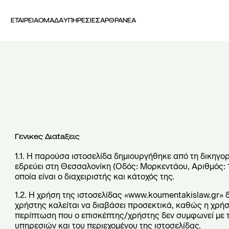
ΕΤΑΙΡΕΙΑ
ΟΜΑΔΑ
ΥΠΗΡΕΣΙΕΣ
ΑΡΘΡΑ
ΝΕΑ
Ό
ρ
ο
ι
χ
Γενικeς Διαtaξεις
ρ
1.1. Η παρούσα ιστοσελίδα δημιουργήθηκε από τη δικη
εδρεύει στη Θεσσαλονίκη (Οδός: Μορκεντάου, Αριθμός: 1, 
ή
οποία είναι ο διαχειριστής και κάτοχός της.
σ
1.2. Η χρήση της ιστοσελίδας «www.koumentakislaw.gr» 
χρήστης καλείται να διαβάσει προσεκτικά, καθώς η χρήσ
η
περίπτωση που ο επισκέπτης/χρήστης δεν συμφωνεί με τ
υπηρεσιών και του περιεχομένου της ιστοσελίδας.