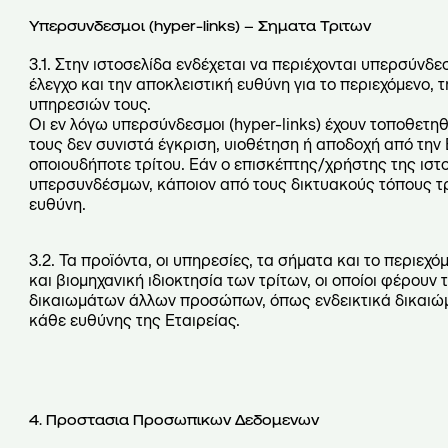
Υπερσυνδεσμοι (hyper-links) – Σηματα Τριτων
3.1. Στην ιστοσελίδα ενδέχεται να περιέχονται υπερσύνδε
έλεγχο και την αποκλειστική ευθύνη για το περιεχόμενο, 
υπηρεσιών τους.
Οι εν λόγω υπερσύνδεσμοι (hyper-links) έχουν τοποθετη
τους δεν συνιστά έγκριση, υιοθέτηση ή αποδοχή από την 
οποιουδήποτε τρίτου. Εάν ο επισκέπτης/χρήστης της ιστ
υπερσυνδέσμων, κάποιον από τους δικτυακούς τόπους τρίτ
ευθύνη.
3.2. Τα προϊόντα, οι υπηρεσίες, τα σήματα και το περιεχ
και βιομηχανική ιδιοκτησία των τρίτων, οι οποίοι φέρο
δικαιωμάτων άλλων προσώπων, όπως ενδεικτικά δικαιώμα
κάθε ευθύνης της Εταιρείας.
4. Προστασια Προσωπικων Δεδομενων